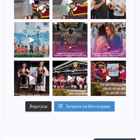
Види још
Запрати на Инстаграму