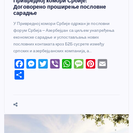
Привредној комори Србије:
Договорено проширење пословне
сарадње
У Привредној комори Србије одржан је пословни
форум Србија – Азербејџан са циљем унапређења
економске сарадње и успостављања нових
пословних контаката кроз Б2Б сусрете између
српских и азербејџанских компанија, а…
F
M
T
Vi
W
M
Pi
E
a
e
w
b
h
e
nt
m
S
c
ss
itt
er
at
ss
er
ail
h
e
e
er
s
a
e
ar
b
n
A
g
st
e
o
g
p
e
o
er
p
k