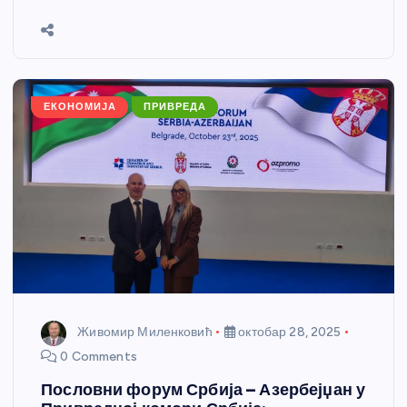
b
n
A
g
st
e
o
g
p
e
o
er
p
k
ЕКОНОМИЈА
ПРИВРЕДА
Живомир Миленковић
октобар 28, 2025
0 Comments
Пословни форум Србија – Азербејџан у