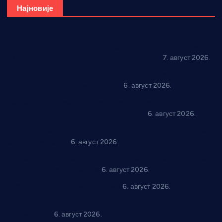
Најновије
Општина Ћићевац наставља да подржава предузетнике:
10 нових субвенција за самозапошљавање
7. август 2026.
Вражогрнци чувају традицију: “Михољски сусрети села”
уз спортска надметања и забаву
6. август 2026.
Варварин подржао 25 нових предузетника: За
самозапошљавање по 380.000 динара
6. август 2026.
“Трстеник на Морави” од 10. до 16. августа: Богат програм
за све генерације
6. август 2026.
“Да се ради и гради по твом”: Трстеник улаже 4 милиона
динара у пројекте грађана
6. август 2026.
In memoriam: Тања Вилотијевић
6. август 2026.
Даница Петровић оживљава лик и дело Десанке
Максимовић
6. август 2026.