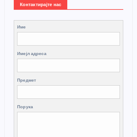
Контактирајте нас
Име
Имејл адреса
Предмет
Порука