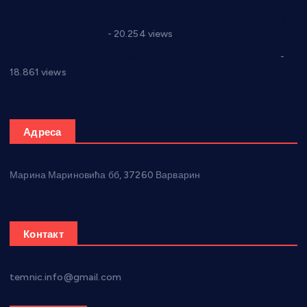
Јелена Вујић-Обрадовић представник Александровца у
Парламенту Србије
- 20.254 views
Откривена илегална штампарија новца код Варварина
-
18.861 views
Адреса
Марина Мариновића бб, 37260 Варварин
Контакт
temnic.info@gmail.com