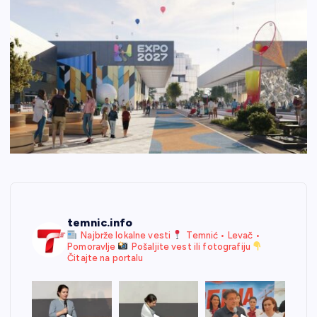
temnic.info
Najbrže lokalne vesti
Temnić • Levač •
Pomoravlje
Pošaljite vest ili fotografiju
Čitajte na portalu