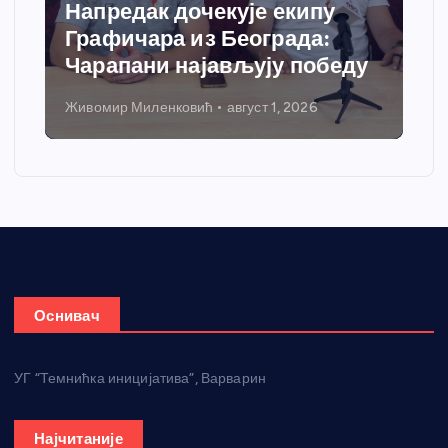
Напредак дочекује екипу
Графичара из Београда:
Чарапани најављују победу
Живомир Миленковић
август 1, 2026
Оснивач
УГ “Темнићка иницијатива”, Варварин
Најчитаније