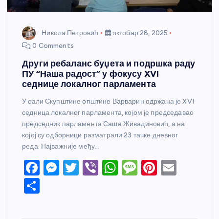
Никола Петровић
октобар 28, 2025
0 Comments
Други ребаланс буџета и подршка раду
ПУ “Наша радост” у фокусу XVI
седнице локалног парламента
У сали Скупштине општине Варварин одржана је XVI
седница локалног парламента, којом је председавао
председник парламента Саша Живадиновић, а на
којој су одборници разматрали 23 тачке дневног
реда. Најважније међу…
F
M
T
Vi
W
M
Pi
E
a
e
w
b
h
e
nt
m
S
c
ss
itt
er
at
ss
er
ail
h
e
e
er
s
a
e
ar