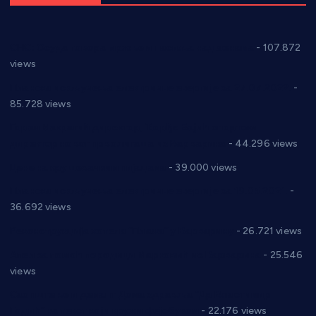
СНС: Осуда говора мржње и насиља над женама
- 107.872
views
Планска искључења електричне енергије за 27.07.2022.
-
85.728 views
Горан Макрагић директор, Ђорђе Бајић спортски
директор новог прволигаша из Варварина
- 44.296 views
Цене на крушевачким пијацама
- 39.000 views
Планска искључења електричне енергије за 19.05.2021.
-
36.692 views
Реконструкција хотела “Плажа” у Варварину
- 26.721 views
Апел за помоћ породици Марковић из Варварина
- 25.546
views
Саопштење и демант Дома здравља “Др Властимир
Годић” на текст који кружи фејсбуком
- 22.176 views