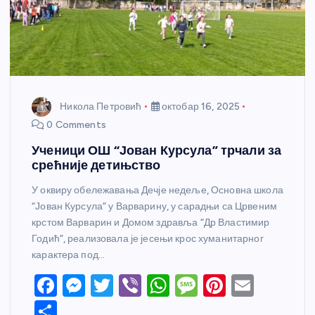
Никола Петровић
октобар 16, 2025
0 Comments
Ученици ОШ “Јован Курсула” трчали за
срећније детињство
У оквиру обележавања Дечје недеље, Основна школа
“Јован Курсула” у Варварину, у сарадњи са Црвеним
крстом Варварин и Домом здравља “Др Властимир
Годић”, реализовала је јесењи крос хуманитарног
карактера под…
F
M
T
Vi
W
M
Pi
E
a
e
w
b
h
e
nt
m
S