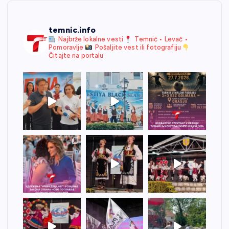
temnic.info
Najbrže lokalne vesti
Temnić • Levač •
Pomoravlje
Pošaljite vest ili fotografiju
Čitajte na portalu