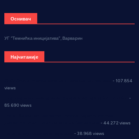
Оснивач
УГ “Темнићка иницијатива”, Варварин
Најчитаније
СНС: Осуда говора мржње и насиља над женама
- 107.854
views
Планска искључења електричне енергије за 27.07.2022.
-
85.690 views
Горан Макрагић директор, Ђорђе Бајић спортски
директор новог прволигаша из Варварина
- 44.272 views
Цене на крушевачким пијацама
- 38.968 views