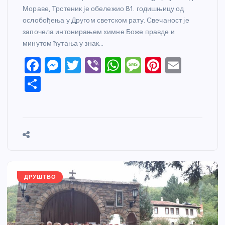
Мораве, Трстеник је обележио 81. годишњицу од
ослобођења у Другом светском рату. Свечаност је
започела интонирањем химне Боже правде и
минутом ћутања у знак…
F
M
T
Vi
W
M
Pi
E
a
e
w
b
h
e
nt
m
S
c
ss
itt
er
at
ss
er
ail
h
e
e
er
s
a
e
ar
b
n
A
g
st
e
o
g
p
e
o
er
p
k
ДРУШТВО