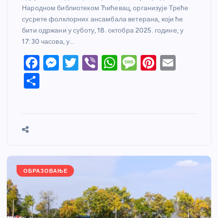
Народном библиотеком Ћићевац, организује Треће
сусрете фолклорних ансамбала ветерана, који ће
бити одржани у суботу, 18. октобра 2025. године, у
17:30 часова, у…
F
M
T
Vi
W
M
Pi
E
a
e
w
b
h
e
nt
m
S
c
ss
itt
er
at
ss
er
ail
h
e
e
er
s
a
e
ar
b
n
A
g
st
e
o
g
p
e
o
er
p
k
ОБРАЗОВАЊЕ