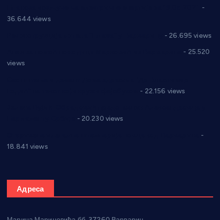
Планска искључења електричне енергије за 19.05.2021.
-
36.644 views
Реконструкција хотела “Плажа” у Варварину
- 26.695 views
Апел за помоћ породици Марковић из Варварина
- 25.520
views
Саопштење и демант Дома здравља “Др Властимир
Годић” на текст који кружи фејсбуком
- 22.156 views
Јелена Вујић-Обрадовић представник Александровца у
Парламенту Србије
- 20.230 views
Откривена илегална штампарија новца код Варварина
-
18.841 views
Адреса
Марина Мариновића бб, 37260 Варварин