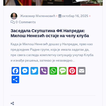
Живомир Миленковић
октобар 16, 2025
0 Comments
Заседала Скупштина ФК Напредак:
Милош Ненезић остаје на челу клуба
Када је Милош Ненезић дошао у Напредак, прво као
председник Радне групе, која је имала задатак да,
пре свега сагледа комплетну ситуацију унутар Клуба
и изнађе решења, затекао је незавидно…
F
M
T
Vi
W
M
Pi
E
a
e
w
b
h
e
nt
m
S
c
ss
itt
er
at
ss
er
ail
h
e
e
er
s
a
e
ar
b
n
A
g
st
e