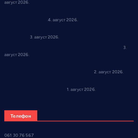
август 2026.
Четири учионице у старом делу ОШ “Јован Курсула”
добијају ново рухо
4. август 2026.
Књижевност, музика, спорт и уметност током августа у
Варварину
3. август 2026.
Трстеничанин освојио јубиларни циклус “Слагалице”
3.
август 2026.
Делегација Крушевца на прослави Дана Липецка у Русији:
Унапређење сарадње у свим областима
2. август 2026.
Напредак дочекује екипу Графичара из Београда:
Чарапани најављују победу
1. август 2026.
Телефон
061 30 76 567