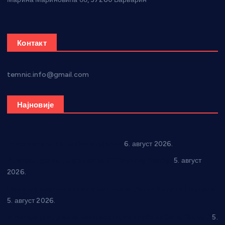
Контакт
temnic.info@gmail.com
Најновије
In memoriam: Тања Вилотијевић
6. август 2026.
Александровац спреман за 61. “Жупску бербу”
5. август
2026.
Нова игралишта стижу у Бошњане, Доњи Катун и Парцане
5. август 2026.
У Ћићевцу одржана Конференција клубова Зоне “Запад”
5.