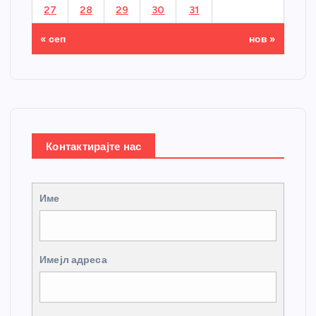
27
28
29
30
31
« сеп
нов »
Контактирајте нас
Име
Имејл адреса