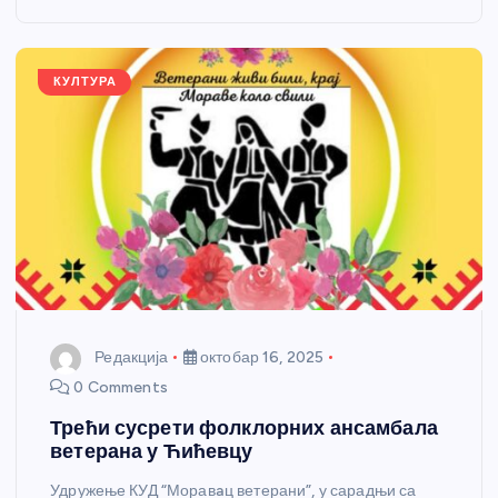
o
g
p
e
o
er
p
k
КУЛТУРА
Редакција
октобар 16, 2025
0 Comments
Трећи сусрети фолклорних ансамбала
ветерана у Ћићевцу
Удружење КУД “Моравaц ветерани”, у сарадњи са