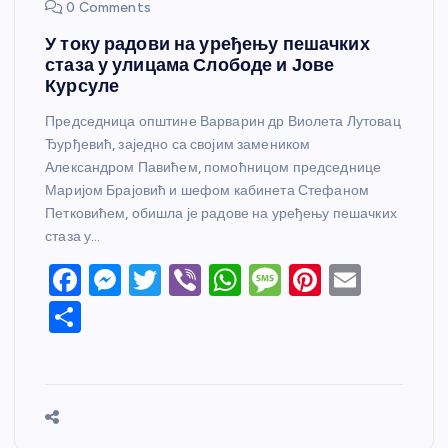
0 Comments
У току радови на уређењу пешачких
стаза у улицама Слободе и Јове
Курсуле
Председница општине Варварин др Виолета Лутовац
Ђурђевић, заједно са својим замеником
Александром Павићем, помоћницом председнице
Маријом Брајовић и шефом кабинета Стефаном
Петковићем, обишла је радове на уређењу пешачких
стаза у…
F
M
T
Vi
W
M
Pi
E
a
e
w
b
h
e
nt
m
S
c
ss
itt
er
at
ss
er
ail
h
e
e
er
s
a
e
ar
b
n
A
g
st
e
o
g
p
e