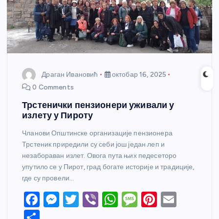
Драган Ивановић
октобар 16, 2025
0 Comments
Трстенички пензионери уживали у
излету у Пироту
Чланови Општинске организације пензионера
Трстеник приредили су себи још један леп и
незабораван излет. Овога пута њих педесеторо
упутило се у Пирот, град богате историје и традиције,
где су провели…
F
M
T
Vi
W
M
Pi
E
a
e
w
b
h
e
nt
m
S