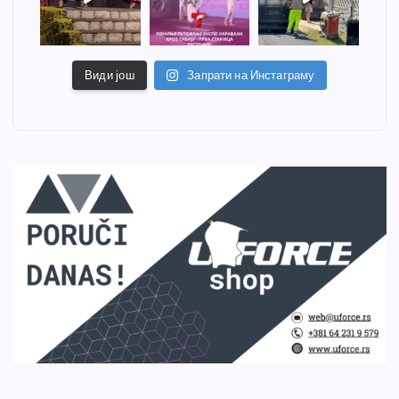
Види још
Запрати на Инстаграму