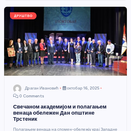
o
er
p
k
ДРУШТВО
Драган Ивановић
октобар 16, 2025
0 Comments
Свечаном академијом и полагањем
венаца обележен Дан општине
Трстеник
Полагањем венаца на спомен-обележју крај Западне