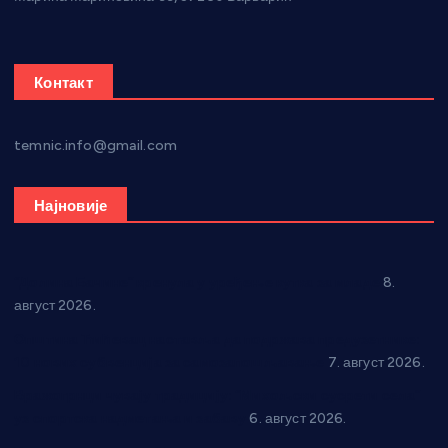
Контакт
temnic.info@gmail.com
Најновије
“Долина Бачине” кренула у уређење кутка за младе
8.
август 2026.
Општина Ћићевац наставља да подржава предузетнике:
10 нових субвенција за самозапошљавање
7. август 2026.
Вражогрнци чувају традицију: “Михољски сусрети села”
уз спортска надметања и забаву
6. август 2026.