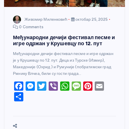
Живомир Миленковић
октобар 25, 2025
0 Comments
Међународни дечији фестивал песме и
игре одржан у Крушевцу по 12. пут
Међународни дечији фестивал песме и игре одржан
је у Крушевцу по 12. пут. Деца из Турске (Измир),
Македоније (Охрид ) и Румуније (побратимски град
Рмнику Влчеа, били су гости града…
F
M
T
Vi
W
M
Pi
E
a
e
w
b
h
e
nt
m
S
c
ss
itt
er
at
ss
er
ail
h
e
e
er
s
a
e
ar
b
n
A
g
st
e