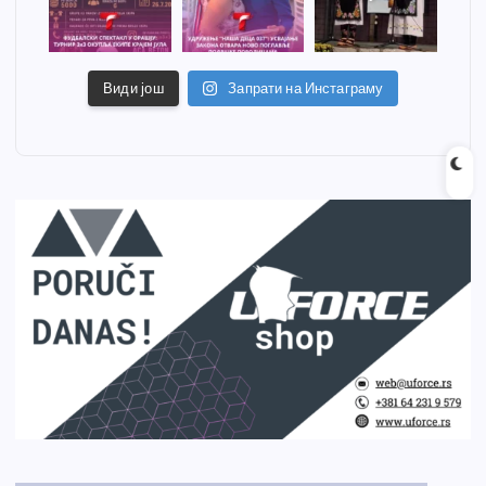
Види још
Запрати на Инстаграму