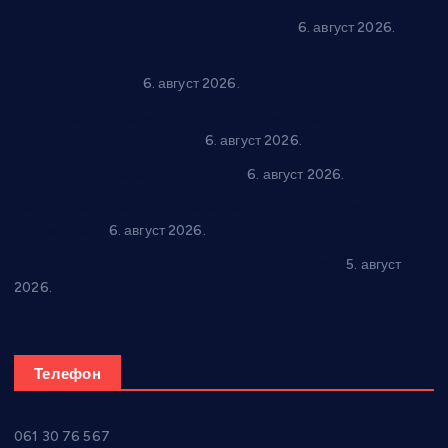
Варварин подржао 25 нових предузетника: За
самозапошљавање по 380.000 динара
6. август 2026.
“Трстеник на Морави” од 10. до 16. августа: Богат програм
за све генерације
6. август 2026.
“Да се ради и гради по твом”: Трстеник улаже 4 милиона
динара у пројекте грађана
6. август 2026.
In memoriam: Тања Вилотијевић
6. август 2026.
Даница Петровић оживљава лик и дело Десанке
Максимовић
6. август 2026.
Александровац спреман за 61. “Жупску бербу”
5. август
2026.
Телефон
061 30 76 567