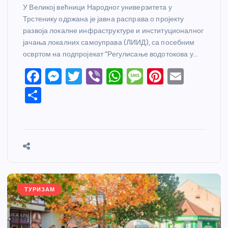
У Великој већници Народног универзитета у
Трстенику одржана је јавна расправа о пројекту
развоја локалне инфраструктуре и институционалног
јачања локалних самоуправа (ЛИИД), са посебним
освртом на подпројекат “Регулисање водотокова у…
F
M
T
Vi
W
M
Pi
E
a
e
w
b
h
e
nt
m
S
c
ss
itt
er
at
ss
er
ail
h
e
e
er
s
a
e
ar
b
n
A
g
st
e
o
g
p
e
o
er
p
k
ТУРИЗАМ