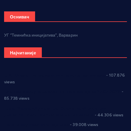
Оснивач
УГ “Темнићка иницијатива”, Варварин
Најчитаније
СНС: Осуда говора мржње и насиља над женама
- 107.876
views
Планска искључења електричне енергије за 27.07.2022.
-
85.738 views
Горан Макрагић директор, Ђорђе Бајић спортски
директор новог прволигаша из Варварина
- 44.306 views
Цене на крушевачким пијацама
- 39.008 views