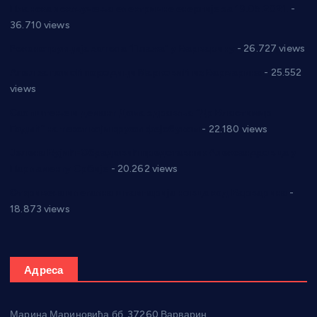
Планска искључења електричне енергије за 19.05.2021.
-
36.710 views
Реконструкција хотела “Плажа” у Варварину
- 26.727 views
Апел за помоћ породици Марковић из Варварина
- 25.552
views
Саопштење и демант Дома здравља “Др Властимир
Годић” на текст који кружи фејсбуком
- 22.180 views
Јелена Вујић-Обрадовић представник Александровца у
Парламенту Србије
- 20.262 views
Откривена илегална штампарија новца код Варварина
-
18.873 views
Адреса
Марина Мариновића бб, 37260 Варварин