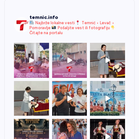
temnic.info
Najbrže lokalne vesti
Temnić • Levač •
Pomoravlje
Pošaljite vest ili fotografiju
Čitajte na portalu