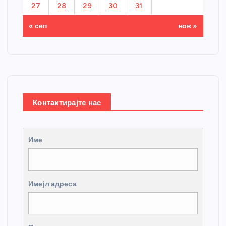
27
28
29
30
31
« сеп
нов »
Контактирајте нас
Име
Имејл адреса