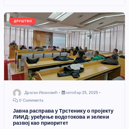
o
g
p
e
o
er
p
k
ДРУШТВО
Драган Ивановић
октобар 25, 2025
0 Comments
Јавна расправа у Трстенику о пројекту
ЛИИД: уређење водотокова и зелени
развој као приоритет