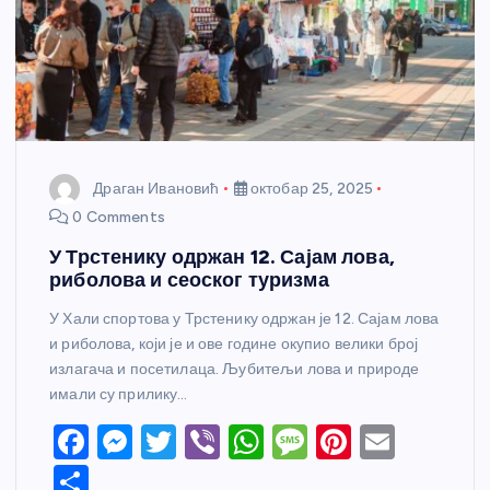
Драган Ивановић
октобар 25, 2025
0 Comments
У Трстенику одржан 12. Сајам лова,
риболова и сеоског туризма
У Хали спортова у Трстенику одржан је 12. Сајам лова
и риболова, који је и ове године окупио велики број
излагача и посетилаца. Љубитељи лова и природе
имали су прилику…
F
M
T
Vi
W
M
Pi
E
a
e
w
b
h
e
nt
m
S