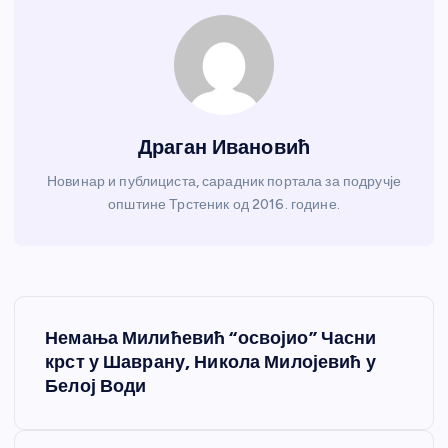
Драган Ивановић
Новинар и публициста, сарадник портала за подручје
општине Трстеник од 2016. године.
К
Немања Милићевић “освојио” Часни
р
крст у Шаврану, Никола Милојевић у
Белој Води
е