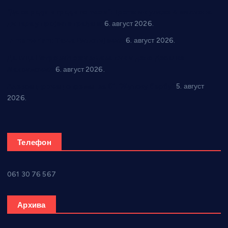
“Да се ради и гради по твом”: Трстеник улаже 4 милиона
динара у пројекте грађана
6. август 2026.
In memoriam: Тања Вилотијевић
6. август 2026.
Даница Петровић оживљава лик и дело Десанке
Максимовић
6. август 2026.
Александровац спреман за 61. “Жупску бербу”
5. август
2026.
Телефон
061 30 76 567
Архива