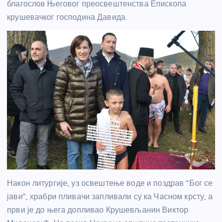
благослов Његовог преосвештенства Епископа
крушевачког господина Давида.
Након литургије, уз освештење воде и поздрав “Бог се
јави”, храбри пливачи запливали су ка Часном крсту, а
први је до њега допливао Крушевљанин Виктор