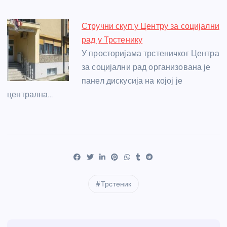
Стручни скуп у Центру за социјални
рад у Трстенику
У просторијама трстеничког Центра
за социјални рад организована је
панел дискусија на којој је
централна…
Трстеник