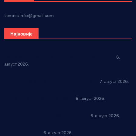
temnic.info@gmail.com
Најновије
“Долина Бачине” кренула у уређење кутка за младе
8.
август 2026.
Општина Ћићевац наставља да подржава предузетнике:
10 нових субвенција за самозапошљавање
7. август 2026.
Вражогрнци чувају традицију: “Михољски сусрети села”
уз спортска надметања и забаву
6. август 2026.
Варварин подржао 25 нових предузетника: За
самозапошљавање по 380.000 динара
6. август 2026.
“Трстеник на Морави” од 10. до 16. августа: Богат програм
за све генерације
6. август 2026.