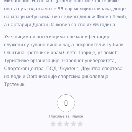
Милановић. На позив Црквене општине трстеничке
овога пута одазвало се 88 најсмелијих пливача, док је
најмлађи међу њима био седмогодишњи Филип Лекић,
а најстарији Драган Јанковић са својих 65 година.
Учесницима и посетиоцима ове манифестације
служени су кувано вино и чај, а покровитељи су били
Општина Трстеник и храм Свете Тројице, уз помоћ
Туристичке организације, Народног универзитета,
Спортског центра, ПСД “Љуктен”, Друштва спортова
на води и Организације спортских риболоваца
Трстеник.
0
Гласање за чланке