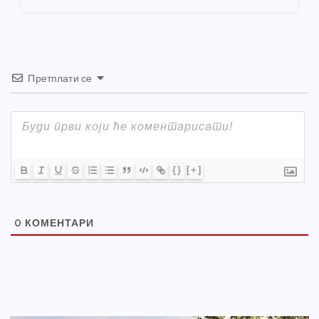
k
Претплати се
{}
[+]
0
КОМЕНТАРИ