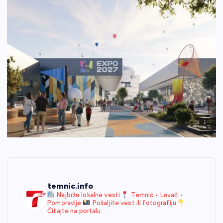
temnic.info
Najbrže lokalne vesti
Temnić • Levač •
Pomoravlje
Pošaljite vest ili fotografiju
Čitajte na portalu