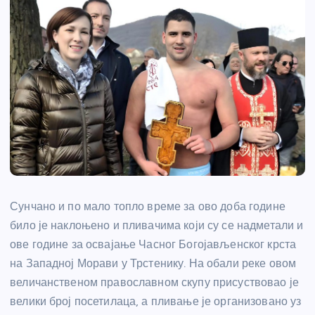
Сунчано и по мало топло време за ово доба године
било је наклоњено и пливачима који су се надметали и
ове године за освајање Часног Богојављенског крста
на Западној Морави у Трстенику. На обали реке овом
величанственом православном скупу присуствовао је
велики број посетилаца, а пливање је организовано уз