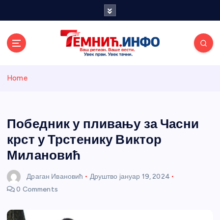
S
k
i
p
t
o
Темнићки
c
Home
o
n
информативн
t
e
Победник у пливању за Часни
и портал
n
крст у Трстенику Виктор
t
Милановић
Драган Ивановић
Друштво
јануар 19, 2024
0 Comments