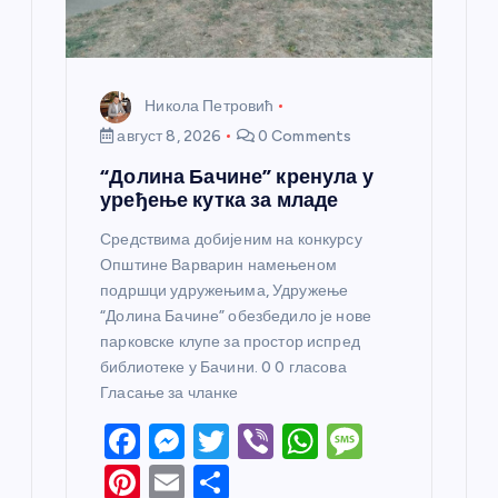
а
Никола Петровић
август 8, 2026
0 Comments
“Долина Бачине” кренула у
уређење кутка за младе
Средствима добијеним на конкурсу
Општине Варварин намењеном
подршци удружењима, Удружење
“Долина Бачине” обезбедило је нове
парковске клупе за простор испред
библиотеке у Бачини. 0 0 гласова
Гласање за чланке
F
M
T
Vi
W
M
a
e
w
b
h
e
Pi
E
S