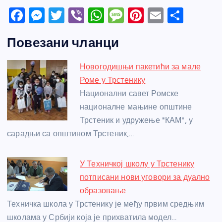
F
M
T
Vi
W
M
Pi
E
S
a
e
w
b
h
e
nt
m
h
Повезани чланци
c
ss
itt
er
at
ss
er
ail
ar
e
e
er
s
a
e
e
Новогодишњи пакетићи за мале
b
n
A
g
st
Роме у Трстенику
o
g
p
e
Национални савет Ромске
o
er
p
националне мањине општине
Трстеник и удружење "КАМ", у
k
сарадњи са општином Трстеник,…
У Техничкој школу у Трстенику
потписани нови уговори за дуално
образовање
Техничка школа у Трстенику је међу првим средњим
школама у Србији која је прихватила модел…