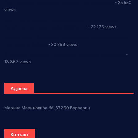
Апел за помоћ породици Марковић из Варварина
- 25.550
views
Саопштење и демант Дома здравља “Др Властимир
Годић” на текст који кружи фејсбуком
- 22.176 views
Јелена Вујић-Обрадовић представник Александровца у
Парламенту Србије
- 20.258 views
Откривена илегална штампарија новца код Варварина
-
18.867 views
Адреса
Марина Мариновића бб, 37260 Варварин
Контакт