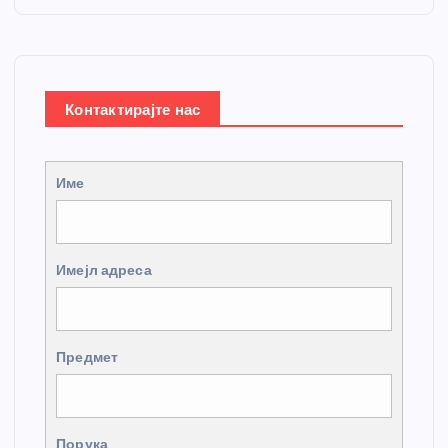
Контактирајте нас
Име
Имејл адреса
Предмет
Порука