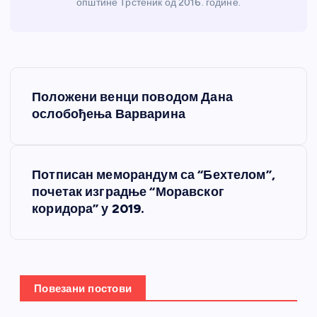
општине Трстеник од 2016. године.
К
Положени венци поводом Дана
р
ослобођења Варварина
е
Потписан меморандум са “Бехтелом”,
т
почетак изградње “Моравског
коридора” у 2019.
а
њ
е
Повезани постови