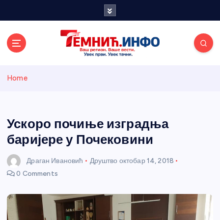
S
k
i
p
t
o
Темнићки
c
Home
o
n
информативн
t
e
Ускоро почиње изградња
и портал
n
баријере у Почековини
t
Драган Ивановић
Друштво
октобар 14, 2018
0 Comments