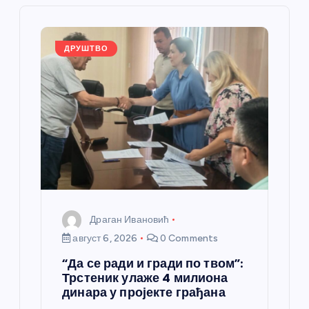
ч
л
ДРУШТВО
а
н
к
а
Драган Ивановић
август 6, 2026
0 Comments
“Да се ради и гради по твом”:
Трстеник улаже 4 милиона
динара у пројекте грађана