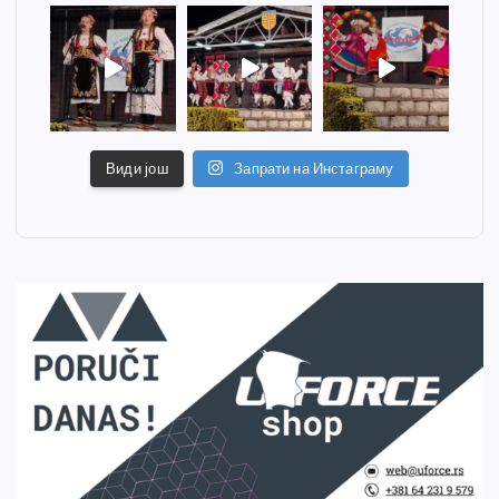
Види још
Запрати на Инстаграму