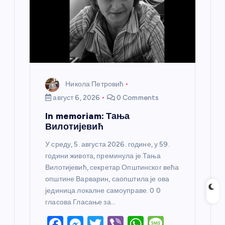
Никола Петровић
август 6, 2026
0 Comments
In memoriam: Тања
Вилотијевић
У среду, 5. августа 2026. године, у 59.
години живота, преминула је Тања
Вилотијевић, секретар Општинског већа
општине Варварин, саопштила је ова
јединица локалне самоуправе. 0 0
гласова Гласање за…
F
M
T
Vi
W
M