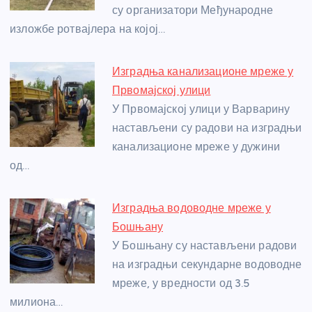
су организатори Међународне
k
изложбе ротвајлера на којој…
Изградња канализационе мреже у
Првомајској улици
У Првомајској улици у Варварину
настављени су радови на изградњи
канализационе мреже у дужини
од…
Изградња водоводне мреже у
Бошњану
У Бошњану су настављени радови
на изградњи секундарне водоводне
мреже, у вредности од 3.5
милиона…