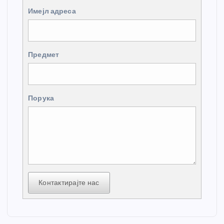
Имејл адреса
Предмет
Порука
Контактирајте нас