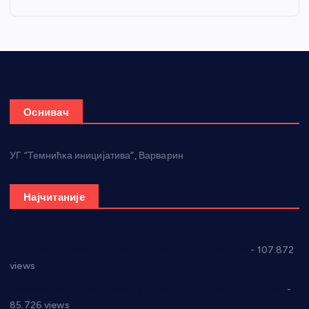
Оснивач
УГ “Темнићка иницијатива”, Варварин
Најчитаније
СНС: Осуда говора мржње и насиља над женама
- 107.872
views
Планска искључења електричне енергије за 27.07.2022.
-
85.726 views