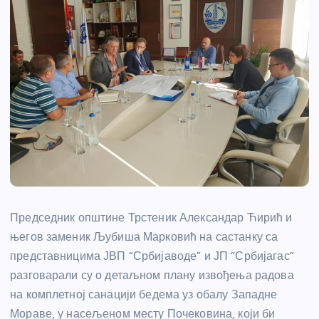
Председник општине Трстеник Александар Ћирић и
његов заменик Љубиша Марковић на састанку са
представницима ЈВП “Србијаводе” и ЈП “Србијагас”
разговарали су о детаљном плану извођења радова
на комплетној санацији бедема уз обалу Западне
Мораве, у насељеном месту Почековина, који би