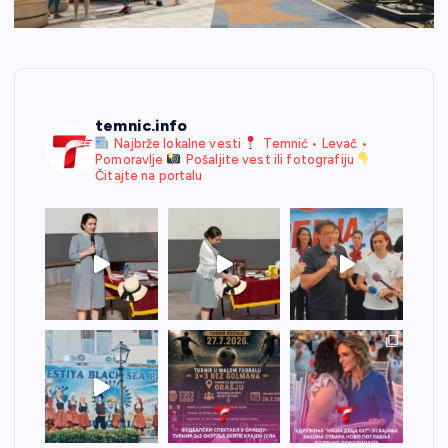
temnic.info
Najbrže lokalne vesti
Temnić • Levač •
Pomoravlje
Pošaljite vest ili fotografiju
Čitajte na portalu