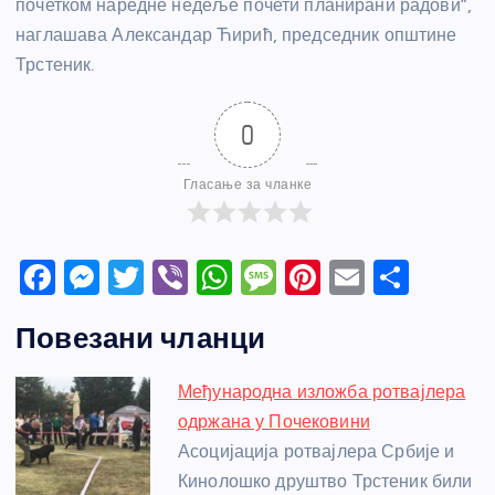
почетком наредне недеље почети планирани радови”,
наглашава Александар Ћирић, председник општине
Трстеник.
0
Гласање за чланке
F
M
T
Vi
W
M
Pi
E
S
a
e
w
b
h
e
nt
m
h
Повезани чланци
c
ss
itt
er
at
ss
er
ail
ar
e
e
er
s
a
e
e
Међународна изложба ротвајлера
b
n
A
g
st
одржана у Почековини
o
g
p
e
Асоцијација ротвајлера Србије и
o
er
p
Кинолошко друштво Трстеник били