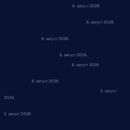
уз спортска надметања и забаву
6. август 2026.
Варварин подржао 25 нових предузетника: За
самозапошљавање по 380.000 динара
6. август 2026.
“Трстеник на Морави” од 10. до 16. августа: Богат програм
за све генерације
6. август 2026.
“Да се ради и гради по твом”: Трстеник улаже 4 милиона
динара у пројекте грађана
6. август 2026.
In memoriam: Тања Вилотијевић
6. август 2026.
Даница Петровић оживљава лик и дело Десанке
Максимовић
6. август 2026.
Александровац спреман за 61. “Жупску бербу”
5. август
2026.
Нова игралишта стижу у Бошњане, Доњи Катун и Парцане
5. август 2026.