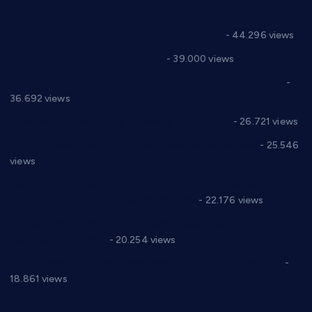
Горан Макрагић директор, Ђорђе Бајић спортски
директор новог прволигаша из Варварина
- 44.296 views
Цене на крушевачким пијацама
- 39.000 views
Планска искључења електричне енергије за 19.05.2021.
-
36.692 views
Реконструкција хотела “Плажа” у Варварину
- 26.721 views
Апел за помоћ породици Марковић из Варварина
- 25.546
views
Саопштење и демант Дома здравља “Др Властимир
Годић” на текст који кружи фејсбуком
- 22.176 views
Јелена Вујић-Обрадовић представник Александровца у
Парламенту Србије
- 20.254 views
Откривена илегална штампарија новца код Варварина
-
18.861 views