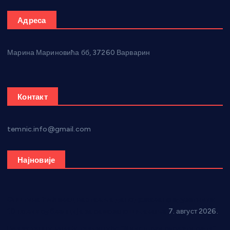
Адреса
Марина Мариновића бб, 37260 Варварин
Контакт
temnic.info@gmail.com
Најновије
Општина Ћићевац наставља да подржава предузетнике:
10 нових субвенција за самозапошљавање
7. август 2026.
Вражогрнци чувају традицију: “Михољски сусрети села”