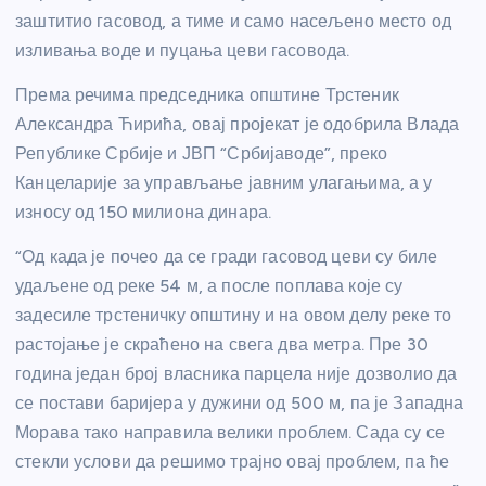
заштитио гасовод, а тиме и само насељено место од
изливања воде и пуцања цеви гасовода.
Према речима председника општине Трстеник
Александра Ћирића, овај пројекат је одобрила Влада
Републике Србије и ЈВП “Србијаводе”, преко
Канцеларије за управљање јавним улагањима, а у
износу од 150 милиона динара.
“Од када је почео да се гради гасовод цеви су биле
удаљене од реке 54 м, а после поплава које су
задесиле трстеничку општину и на овом делу реке то
растојање је скраћено на свега два метра. Пре 30
година један број власника парцела није дозволио да
се постави баријера у дужини од 500 м, па је Западна
Морава тако направила велики проблем. Сада су се
стекли услови да решимо трајно овај проблем, па ће