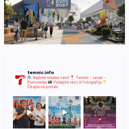
temnic.info
Najbrže lokalne vesti
Temnić • Levač •
Pomoravlje
Pošaljite vest ili fotografiju
Čitajte na portalu