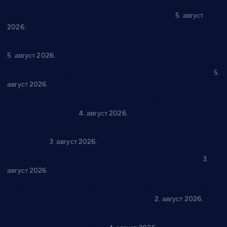
Александровац спреман за 61. “Жупску бербу”
5. август
2026.
Нова игралишта стижу у Бошњане, Доњи Катун и Парцане
5. август 2026.
У Ћићевцу одржана Конференција клубова Зоне “Запад”
5.
август 2026.
Четири учионице у старом делу ОШ “Јован Курсула”
добијају ново рухо
4. август 2026.
Књижевност, музика, спорт и уметност током августа у
Варварину
3. август 2026.
Трстеничанин освојио јубиларни циклус “Слагалице”
3.
август 2026.
Делегација Крушевца на прослави Дана Липецка у Русији:
Унапређење сарадње у свим областима
2. август 2026.
Напредак дочекује екипу Графичара из Београда: