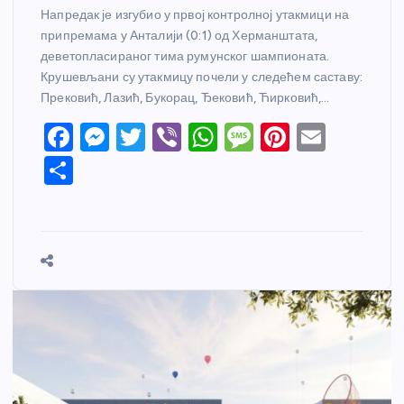
Напредак је изгубио у првој контролној утакмици на
припремама у Анталији (0:1) од Херманштата,
деветопласираног тима румунског шампионата.
Крушевљани су утакмицу почели у следећем саставу:
Прековић, Лазић, Букорац, Ђековић, Ћирковић,…
F
M
T
Vi
W
M
Pi
E
a
e
w
b
h
e
nt
m
S
c
ss
itt
er
at
ss
er
ail
h
e
e
er
s
a
e
ar
b
n
A
g
st
e
o
g
p
e
o
er
p
k