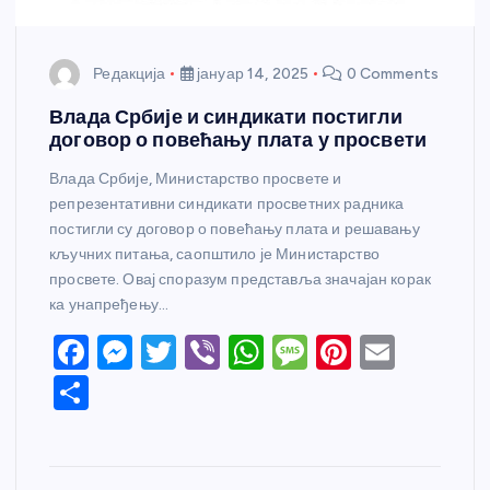
Редакција
јануар 14, 2025
0 Comments
Влада Србије и синдикати постигли
договор о повећању плата у просвети
Влада Србије, Министарство просвете и
репрезентативни синдикати просветних радника
постигли су договор о повећању плата и решавању
кључних питања, саопштило је Министарство
просвете. Овај споразум представља значајан корак
ка унапређењу…
F
M
T
Vi
W
M
Pi
E
a
e
w
b
h
e
nt
m
S
c
ss
itt
er
at
ss
er
ail
h
e
e
er
s
a
e
ar