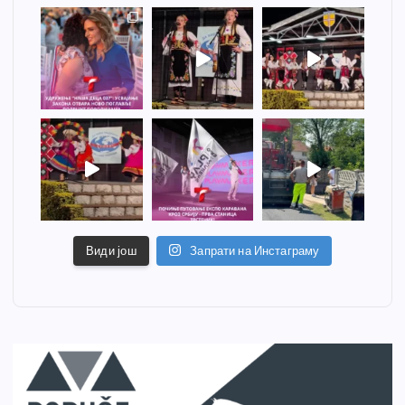
Види још
Запрати на Инстаграму