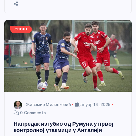
b
n
A
g
st
e
o
g
p
e
o
er
p
k
СПОРТ
Живомир Миленковић
јануар 14, 2025
0 Comments
Напредак изгубио од Румуна у првој
контролној утакмици у Анталији