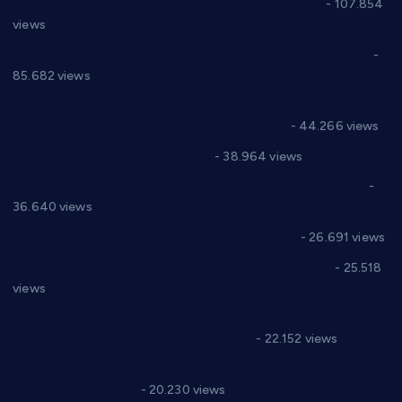
СНС: Осуда говора мржње и насиља над женама
- 107.854
views
Планска искључења електричне енергије за 27.07.2022.
-
85.682 views
Горан Макрагић директор, Ђорђе Бајић спортски
директор новог прволигаша из Варварина
- 44.266 views
Цене на крушевачким пијацама
- 38.964 views
Планска искључења електричне енергије за 19.05.2021.
-
36.640 views
Реконструкција хотела “Плажа” у Варварину
- 26.691 views
Апел за помоћ породици Марковић из Варварина
- 25.518
views
Саопштење и демант Дома здравља “Др Властимир
Годић” на текст који кружи фејсбуком
- 22.152 views
Јелена Вујић-Обрадовић представник Александровца у
Парламенту Србије
- 20.230 views