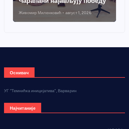
Чарапани најављују победу
Живомир Миленковић
август 1, 2026
Оснивач
УГ “Темнићка иницијатива”, Варварин
Најчитаније