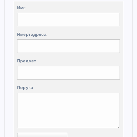
Име
Имејл адреса
Предмет
Порука