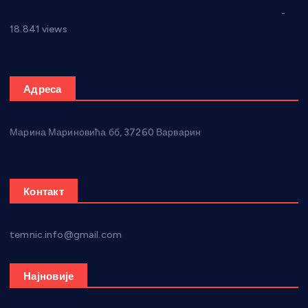
Откривена илегална штампарија новца код Варварина
-
18.841 views
Адреса
Марина Мариновића бб, 37260 Варварин
Контакт
temnic.info@gmail.com
Најновије