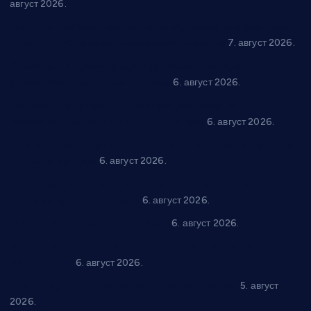
август 2026.
Општина Ћићевац наставља да подржава предузетнике:
10 нових субвенција за самозапошљавање
7. август 2026.
Вражогрнци чувају традицију: “Михољски сусрети села”
уз спортска надметања и забаву
6. август 2026.
Варварин подржао 25 нових предузетника: За
самозапошљавање по 380.000 динара
6. август 2026.
“Трстеник на Морави” од 10. до 16. августа: Богат програм
за све генерације
6. август 2026.
“Да се ради и гради по твом”: Трстеник улаже 4 милиона
динара у пројекте грађана
6. август 2026.
In memoriam: Тања Вилотијевић
6. август 2026.
Даница Петровић оживљава лик и дело Десанке
Максимовић
6. август 2026.
Александровац спреман за 61. “Жупску бербу”
5. август
2026.