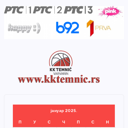
јануар 2025.
П
У
С
Ч
П
С
Н