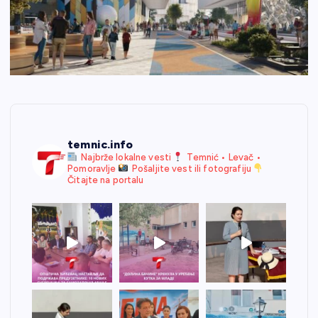
temnic.info
Najbrže lokalne vesti
Temnić • Levač •
Pomoravlje
Pošaljite vest ili fotografiju
Čitajte na portalu