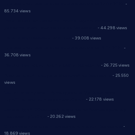
Планска искључења електричне енергије за 27.07.2022.
-
85.734 views
Горан Макрагић директор, Ђорђе Бајић спортски
директор новог прволигаша из Варварина
- 44.298 views
Цене на крушевачким пијацама
- 39.008 views
Планска искључења електричне енергије за 19.05.2021.
-
36.708 views
Реконструкција хотела “Плажа” у Варварину
- 26.725 views
Апел за помоћ породици Марковић из Варварина
- 25.550
views
Саопштење и демант Дома здравља “Др Властимир
Годић” на текст који кружи фејсбуком
- 22.178 views
Јелена Вујић-Обрадовић представник Александровца у
Парламенту Србије
- 20.262 views
Откривена илегална штампарија новца код Варварина
-
18.869 views