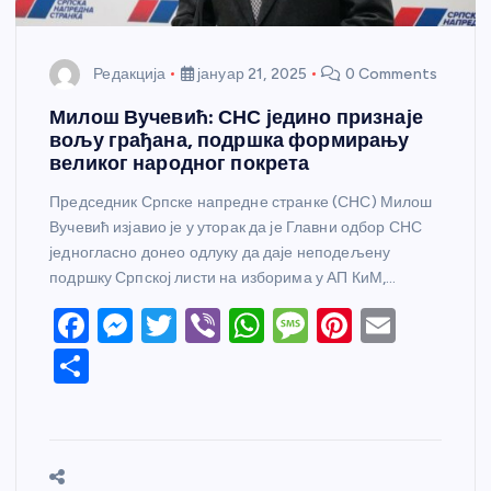
Редакција
јануар 21, 2025
0 Comments
Милош Вучевић: СНС једино признаје
вољу грађана, подршка формирању
великог народног покрета
Председник Српске напредне странке (СНС) Милош
Вучевић изјавио је у уторак да је Главни одбор СНС
једногласно донео одлуку да даје неподељену
подршку Српској листи на изборима у АП КиМ,…
F
M
T
Vi
W
M
Pi
E
a
e
w
b
h
e
nt
m
S
c
ss
itt
er
at
ss
er
ail
h
e
e
er
s
a
e
ar
b
n
A
g
st
e