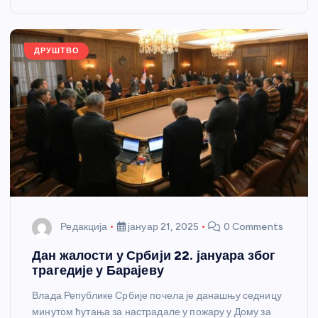
o
g
p
e
o
er
p
k
ДРУШТВО
Редакција
јануар 21, 2025
0 Comments
Дан жалости у Србији 22. јануара због
трагедије у Барајеву
Влада Републике Србије почела је данашњу седницу
минутом ћутања за настрадале у пожару у Дому за