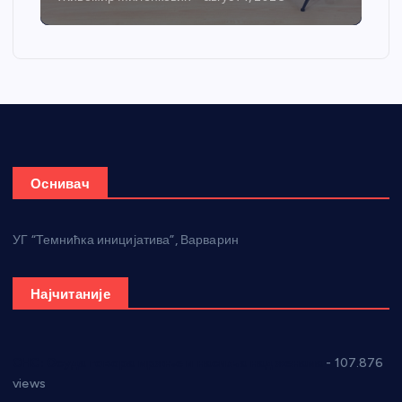
Оснивач
УГ “Темнићка иницијатива”, Варварин
Најчитаније
СНС: Осуда говора мржње и насиља над женама
- 107.876
views