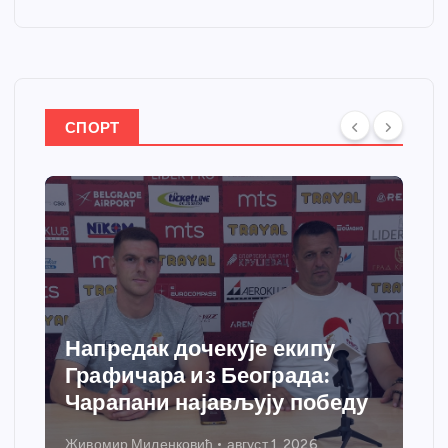
СПОРТ
Напредак дочекује екипу
Графичара из Београда:
Чарапани најављују победу
Живомир Миленковић
август 1, 2026