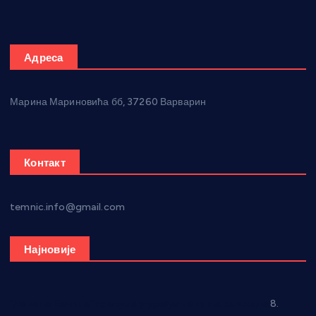
Адреса
Марина Мариновића бб, 37260 Варварин
Контакт
temnic.info@gmail.com
Најновије
“Долина Бачине” кренула у уређење кутка за младе
8.