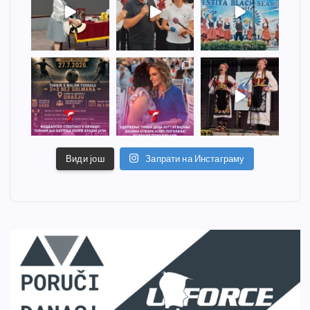
Види још
Запрати на Инстаграму