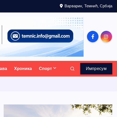
Варварин, Темнић, Србија
ава
Хроника
Спорт
Импресум