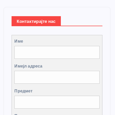
Контактирајте нас
Име
Имејл адреса
Предмет