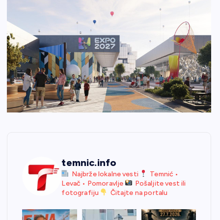
temnic.info
Najbrže lokalne vesti
Temnić •
Levač • Pomoravlje
Pošaljite vest ili
fotografiju
Čitajte na portalu