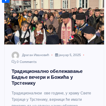
r
s
n
m
A
S
a
t
a
p
h
g
e
i
p
a
e
r
l
r
e
e
s
t
Драган Ивановић
јануар 5, 2025
0 Comments
Традиционално обележавање
Бадње вечери и Божића у
Трстенику
Традиционалнои ове године, у храму Свете
Тројице у Трстенику, верници ће имати
прилику да на свечан начин обележе