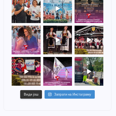
Види још
Запрати на Инстаграму