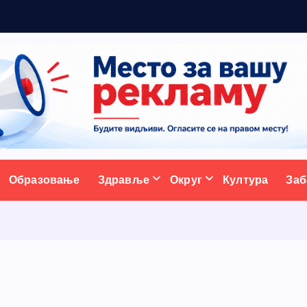
ативни портал
Образовање
Здравље
Округ
Култура
Заб