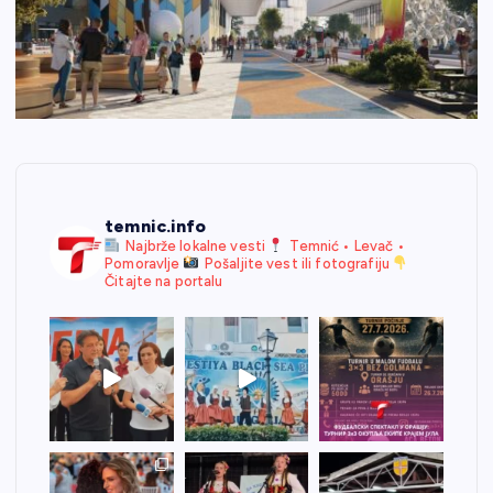
temnic.info
Najbrže lokalne vesti
Temnić • Levač •
Pomoravlje
Pošaljite vest ili fotografiju
Čitajte na portalu