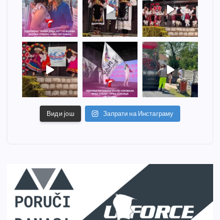
Види још
Запрати на Инстаграму