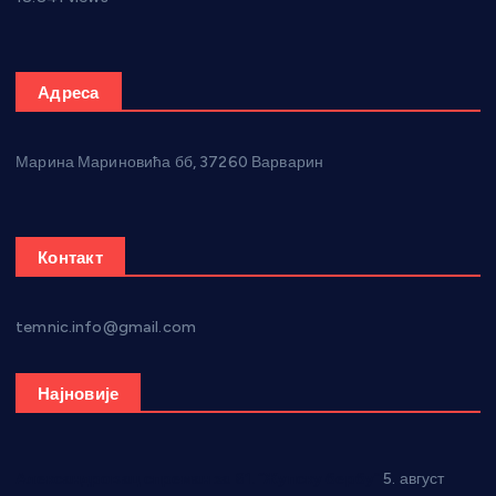
Адреса
Марина Мариновића бб, 37260 Варварин
Контакт
temnic.info@gmail.com
Најновије
Александровац спреман за 61. “Жупску бербу”
5. август