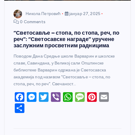
Никола Петровић
јануар 27, 2025
0 Comments
“Светосавље – стопа, по стопа, реч, по
реч”: “Светосавске награде” уручене
заслужним просветним радницима
Поводом Дана Средње школе Варварин и школске
славе, Савиндана, у Великој сали Општинске
библиотеке Варварин одржана је Светосавска
академија под називом “Светосавље – стопа, по
стопа, реч, по реч”. Свечаност…
F
M
T
Vi
W
M
Pi
E
a
e
w
b
h
e
nt
m
S
c
ss
itt
er
at
ss
er
ail
h
e
e
er
s
a
e
ar