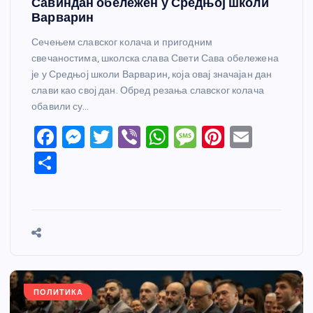
Савиндан обележен у Средњој школи
Варварин
Сечењем славског колача и пригодним
свечаностима, школска слава Свети Сава обележена
је у Средњој школи Варварин, која овај значајан дан
слави као свој дан. Обред резања славског колача
обавили су…
F
M
T
Vi
W
M
Pi
E
a
e
w
b
h
e
nt
m
S
c
ss
itt
er
at
ss
er
ail
h
e
e
er
s
a
e
ar
b
n
A
g
st
e
o
g
p
e
o
er
p
k
ПОЛИТИКА