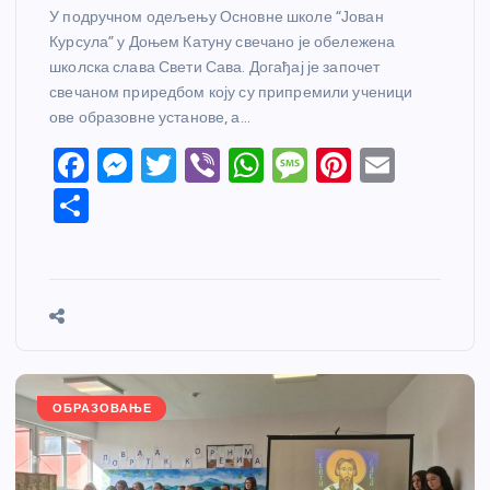
У подручном одељењу Основне школе “Јован
Курсула” у Доњем Катуну свечано је обележена
школска слава Свети Сава. Догађај је започет
свечаном приредбом коју су припремили ученици
ове образовне установе, а…
F
M
T
Vi
W
M
Pi
E
a
e
w
b
h
e
nt
m
S
c
ss
itt
er
at
ss
er
ail
h
e
e
er
s
a
e
ar
b
n
A
g
st
e
o
g
p
e
o
er
p
k
ОБРАЗОВАЊЕ