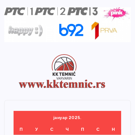
јануар 2025.
П
У
С
Ч
П
С
Н