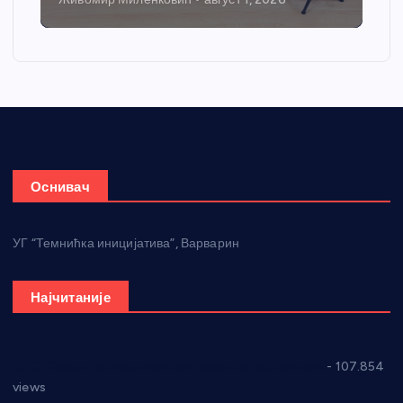
Оснивач
УГ “Темнићка иницијатива”, Варварин
Најчитаније
СНС: Осуда говора мржње и насиља над женама
- 107.854
views