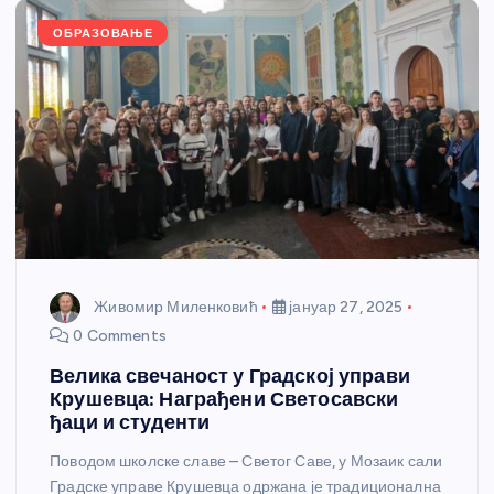
k
ОБРАЗОВАЊЕ
Живомир Миленковић
јануар 27, 2025
0 Comments
Велика свечаност у Градској управи
Крушевца: Награђени Светосавски
ђаци и студенти
Поводом школске славе – Светог Саве, у Мозаик сали
Градске управе Крушевца одржана је традиционална