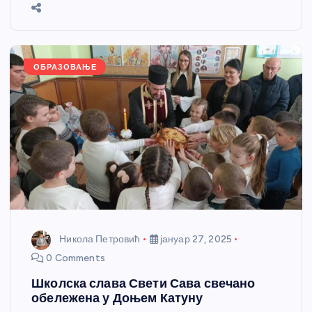
b
n
A
g
st
e
o
g
p
e
o
er
p
k
ОБРАЗОВАЊЕ
Никола Петровић
јануар 27, 2025
0 Comments
Школска слава Свети Сава свечано
обележена у Доњем Катуну