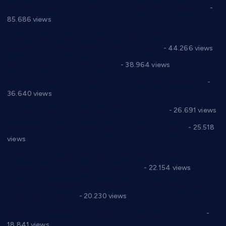
Планска искључења електричне енергије за 27.07.2022.
-
85.686 views
Горан Макрагић директор, Ђорђе Бајић спортски
директор новог прволигаша из Варварина
- 44.266 views
Цене на крушевачким пијацама
- 38.964 views
Планска искључења електричне енергије за 19.05.2021.
-
36.640 views
Реконструкција хотела “Плажа” у Варварину
- 26.691 views
Апел за помоћ породици Марковић из Варварина
- 25.518
views
Саопштење и демант Дома здравља “Др Властимир
Годић” на текст који кружи фејсбуком
- 22.154 views
Јелена Вујић-Обрадовић представник Александровца у
Парламенту Србије
- 20.230 views
Откривена илегална штампарија новца код Варварина
-
18.841 views