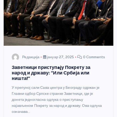
Редакција
јануар 27, 2025
0 Comments
Заветници приступajу Покрету за
народ и државу: “Или Србија или
ништа!”
У препуној сали Сава центра у Београду одржан је
Главни одбор Српске странке Заветници, где је
донета једногласна одлука о приступању
најављеном Покрету за народ и државу. Ова одлука
означава…