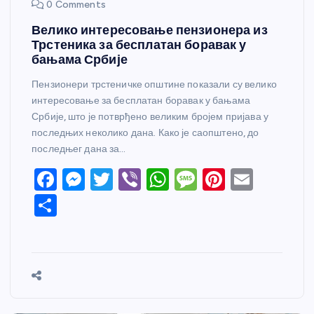
0 Comments
Велико интересовање пензионера из
Трстеника за бесплатан боравак у
бањама Србије
Пензионери трстеничке општине показали су велико
интересовање за бесплатан боравак у бањама
Србије, што је потврђено великим бројем пријава у
последњих неколико дана. Како је саопштено, до
последњег дана за…
F
M
T
Vi
W
M
Pi
E
a
e
w
b
h
e
nt
m
S
c
ss
itt
er
at
ss
er
ail
h
e
e
er
s
a
e
ar
b
n
A
g
st
e
o
g
p
e
o
er
p