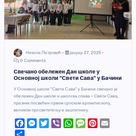
Никола Петровић
јануар 27, 2025
0 Comments
Свечано обележен Дан школе у
Основној школи “Свети Сава” у Бачини
У Основној школи “Свети Сава” у Бачини свечано је
обележен Дан школе и школска слава – Свети Сава,
празник посвећен првом српском архиепископу,
великом просветитељу и заштитнику.
F
M
T
Vi
W
M
Pi
E
a
e
w
b
h
e
nt
m
S