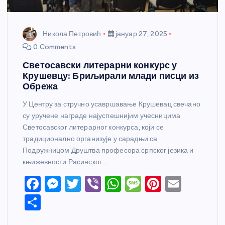
Никола Петровић
јануар 27, 2025
0 Comments
Светосавски литерарни конкурс у
Крушевцу: Бриљирали млади писци из
Обрежа
У Центру за стручно усавршавање Крушевац свечано
су уручене награде најуспешнијим учесницима
Светосавског литерарног конкурса, који се
традиционално организује у сарадњи са
Подружницом Друштва професора српског језика и
књижевности Расинског…
F
M
T
Vi
W
M
Pi
E
a
e
w
b
h
e
nt
m
S
c
ss
itt
er
at
ss
er
ail
h