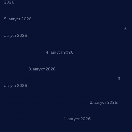
2026.
Нова игралишта стижу у Бошњане, Доњи Катун и Парцане
5. август 2026.
У Ћићевцу одржана Конференција клубова Зоне “Запад”
5.
август 2026.
Четири учионице у старом делу ОШ “Јован Курсула”
добијају ново рухо
4. август 2026.
Књижевност, музика, спорт и уметност током августа у
Варварину
3. август 2026.
Трстеничанин освојио јубиларни циклус “Слагалице”
3.
август 2026.
Делегација Крушевца на прослави Дана Липецка у Русији:
Унапређење сарадње у свим областима
2. август 2026.
Напредак дочекује екипу Графичара из Београда:
Чарапани најављују победу
1. август 2026.
Ражањ промовисао домаћу производњу на