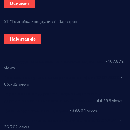
Оснивач
УГ “Темнићка иницијатива”, Варварин
Најчитаније
СНС: Осуда говора мржње и насиља над женама
- 107.872
views
Планска искључења електричне енергије за 27.07.2022.
-
85.732 views
Горан Макрагић директор, Ђорђе Бајић спортски
директор новог прволигаша из Варварина
- 44.296 views
Цене на крушевачким пијацама
- 39.004 views
Планска искључења електричне енергије за 19.05.2021.
-
36.702 views