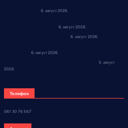
“Трстеник на Морави” од 10. до 16. августа: Богат програм
за све генерације
6. август 2026.
“Да се ради и гради по твом”: Трстеник улаже 4 милиона
динара у пројекте грађана
6. август 2026.
In memoriam: Тања Вилотијевић
6. август 2026.
Даница Петровић оживљава лик и дело Десанке
Максимовић
6. август 2026.
Александровац спреман за 61. “Жупску бербу”
5. август
2026.
Телефон
061 30 76 567