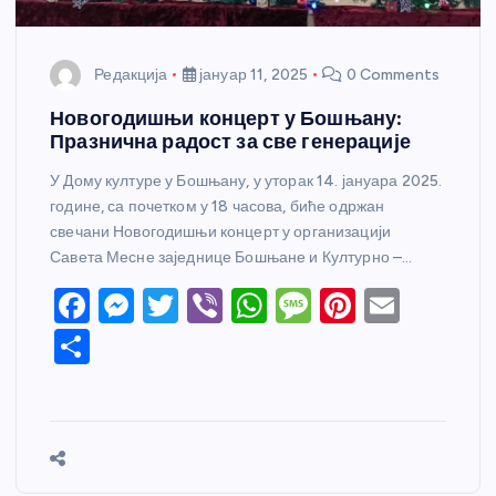
Редакција
јануар 11, 2025
0 Comments
Новогодишњи концерт у Бошњану:
Празнична радост за све генерације
У Дому културе у Бошњану, у уторак 14. јануара 2025.
године, са почетком у 18 часова, биће одржан
свечани Новогодишњи концерт у организацији
Савета Месне заједнице Бошњане и Културно –…
F
M
T
Vi
W
M
Pi
E
a
e
w
b
h
e
nt
m
S
c
ss
itt
er
at
ss
er
ail
h
e
e
er
s
a
e
ar
b
n
A
g
st
e
o
g
p
e