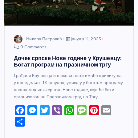
Никола Петровић
јануар 11, 2025
0 Comments
Дочек српске Нове године у Крушевцу:
Богат програм на Празничном тргу
Грађани Крушевца и њихови гости имаће прилику да
у понедељак, 13. јануара, уживају у богатом програму
поводом дочека српске Нове године, који ће бити
организован на Празничном тргу, на Тргу…
F
M
T
Vi
W
M
Pi
E
a
e
w
b
h
e
nt
m
S
c
ss
itt
er
at
ss
er
ail
h