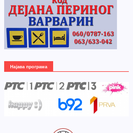
Најава програма