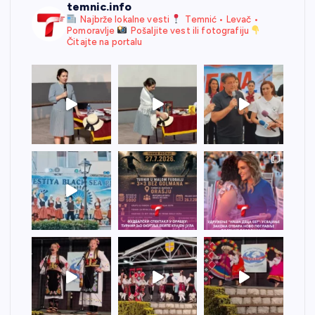
temnic.info
Najbrže lokalne vesti
Temnić • Levač •
Pomoravlje
Pošaljite vest ili fotografiju
Čitajte na portalu