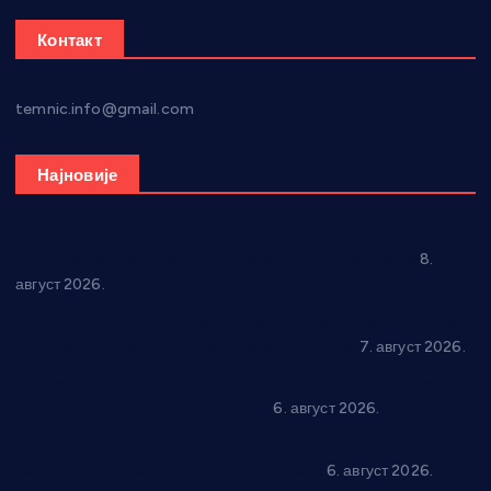
Контакт
temnic.info@gmail.com
Најновије
“Долина Бачине” кренула у уређење кутка за младе
8.
август 2026.
Општина Ћићевац наставља да подржава предузетнике:
10 нових субвенција за самозапошљавање
7. август 2026.
Вражогрнци чувају традицију: “Михољски сусрети села”
уз спортска надметања и забаву
6. август 2026.
Варварин подржао 25 нових предузетника: За
самозапошљавање по 380.000 динара
6. август 2026.