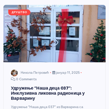
o
er
p
k
ДРУШТВО
Никола Петровић
јануар 11, 2025
0 Comments
Удружење “Наша деца 037”:
Инклузивна ликовна радионица у
Варварину
Удружење “Наша деца 037” из Варварина са