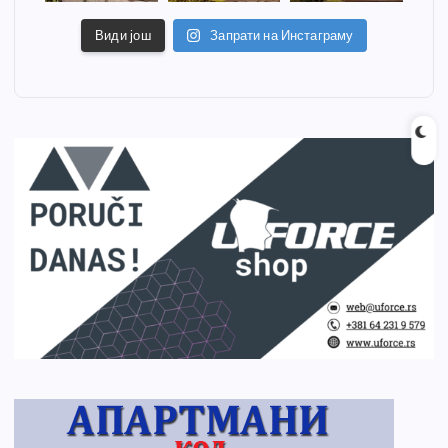
Види још
Запрати на Инстаграму