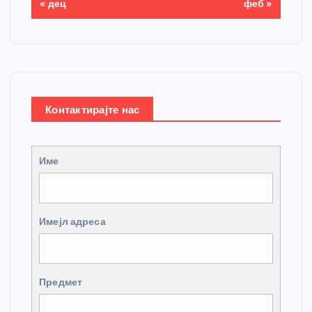
« дец
феб »
Контактирајте нас
Име
Имејл адреса
Предмет