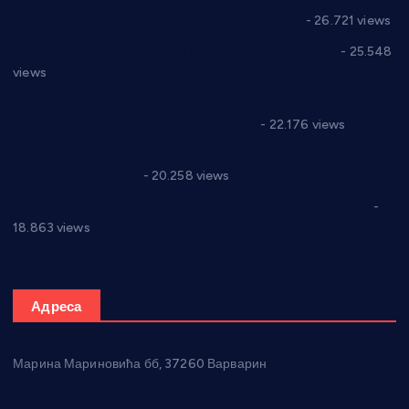
Реконструкција хотела “Плажа” у Варварину
- 26.721 views
Апел за помоћ породици Марковић из Варварина
- 25.548
views
Саопштење и демант Дома здравља “Др Властимир
Годић” на текст који кружи фејсбуком
- 22.176 views
Јелена Вујић-Обрадовић представник Александровца у
Парламенту Србије
- 20.258 views
Откривена илегална штампарија новца код Варварина
-
18.863 views
Адреса
Марина Мариновића бб, 37260 Варварин