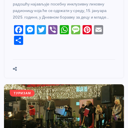
радошћу најављује посебну инклузивну ликовну
радионицу која ће се одржати у среду, 15. јануара
2025. године, у Дневном боравку за децу и младе…
F
M
T
Vi
W
M
Pi
E
a
e
w
b
h
e
nt
m
S
c
ss
itt
er
at
ss
er
ail
h
e
e
er
s
a
e
ar
b
n
A
g
st
e
o
g
p
e
o
er
p
k
ТУРИЗАМ