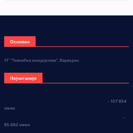
Оснивач
УГ “Темнићка иницијатива”, Варварин
Најчитаније
СНС: Осуда говора мржње и насиља над женама
- 107.854
views
Планска искључења електричне енергије за 27.07.2022.
-
85.682 views