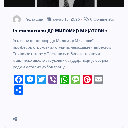
Редакција
јануар 15, 2025
0 Comments
In memoriam: др Миломир Мијатовић
Уважени професор др Миломир Мијатовић,
професор струковних студија, некадашњи директор
Техничке школе у Трстенику и Високе техничко –
машинске школе струковних студија, који је својим
радом оставио дубок траг у…
F
M
T
Vi
W
M
Pi
E
a
e
w
b
h
e
nt
m
S
c
ss
itt
er
at
ss
er
ail
h
e
e
er
s
a
e
ar
b
n
A
g
st
e
o
g
p
e