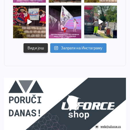
Види још
Запрати на Инстаграму