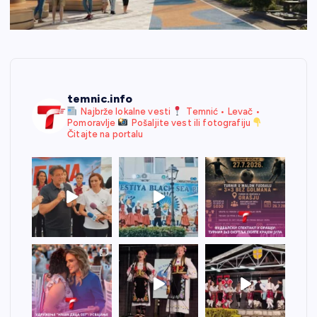
temnic.info
Najbrže lokalne vesti
Temnić • Levač •
Pomoravlje
Pošaljite vest ili fotografiju
Čitajte na portalu