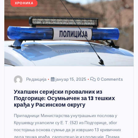
k
ХРОНИКА
Редакција
јануар 15, 2025
0 Comments
Ухапшен серијски провалник из
Подгорице: Осумњичен за 13 тешких
крађа у Расинском округу
Припадници Министарства унутрашњих послова у
Крушевцу ухапсили су Е. Т. (52) из Подгорице, због
постојања основа сумње да је извршио 13 кривичних
дела тешка крађа, саопштено је из полиције. Према…