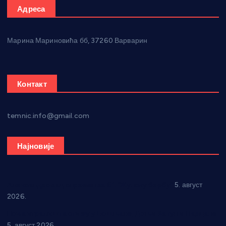
Адреса
Марина Мариновића бб, 37260 Варварин
Контакт
temnic.info@gmail.com
Најновије
Александровац спреман за 61. “Жупску бербу”
5. август
2026.
Нова игралишта стижу у Бошњане, Доњи Катун и Парцане
5. август 2026.