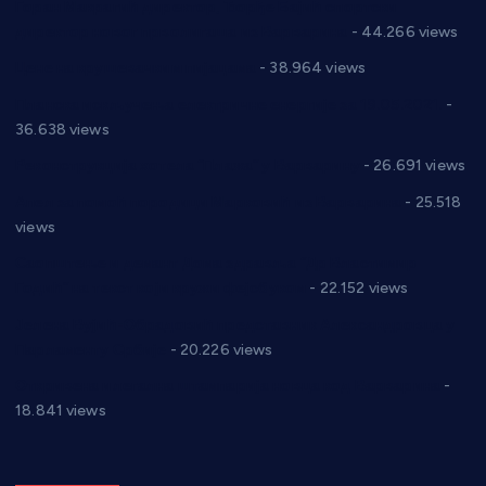
Горан Макрагић директор, Ђорђе Бајић спортски
директор новог прволигаша из Варварина
- 44.266 views
Цене на крушевачким пијацама
- 38.964 views
Планска искључења електричне енергије за 19.05.2021.
-
36.638 views
Реконструкција хотела “Плажа” у Варварину
- 26.691 views
Апел за помоћ породици Марковић из Варварина
- 25.518
views
Саопштење и демант Дома здравља “Др Властимир
Годић” на текст који кружи фејсбуком
- 22.152 views
Јелена Вујић-Обрадовић представник Александровца у
Парламенту Србије
- 20.226 views
Откривена илегална штампарија новца код Варварина
-
18.841 views