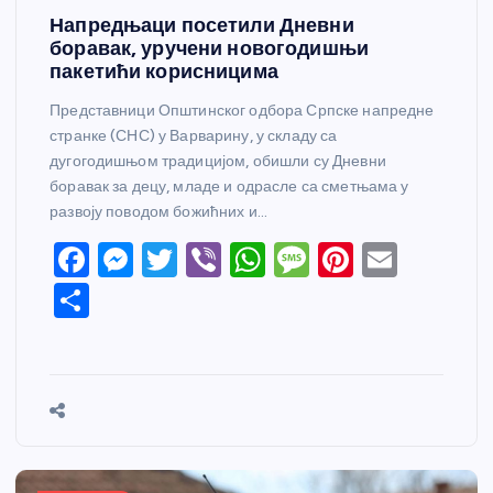
Напредњаци посетили Дневни
боравак, уручени новогодишњи
пакетићи корисницима
Представници Општинског одбора Српске напредне
странке (СНС) у Варварину, у складу са
дугогодишњом традицијом, обишли су Дневни
боравак за децу, младе и одрасле са сметњама у
развоју поводом божићних и…
F
M
T
Vi
W
M
Pi
E
a
e
w
b
h
e
nt
m
S
c
ss
itt
er
at
ss
er
ail
h
e
e
er
s
a
e
ar
b
n
A
g
st
e
o
g
p
e
o
er
p