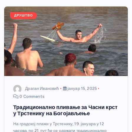
o
er
p
k
ДРУШТВО
Драган Ивановић
јануар 15, 2025
0 Comments
Традиционално пливање за Часни крст
у Трстенику на Богојављење
На градској плажи у Трстенику, 19. јануара у 12
часова, по 21. пут ће се одржати традиционално