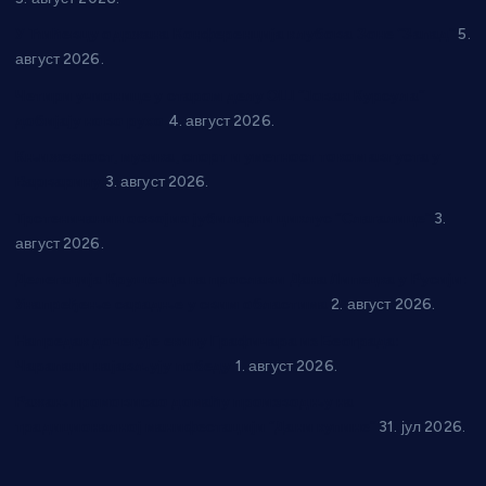
У Ћићевцу одржана Конференција клубова Зоне “Запад”
5.
август 2026.
Четири учионице у старом делу ОШ “Јован Курсула”
добијају ново рухо
4. август 2026.
Књижевност, музика, спорт и уметност током августа у
Варварину
3. август 2026.
Трстеничанин освојио јубиларни циклус “Слагалице”
3.
август 2026.
Делегација Крушевца на прослави Дана Липецка у Русији:
Унапређење сарадње у свим областима
2. август 2026.
Напредак дочекује екипу Графичара из Београда:
Чарапани најављују победу
1. август 2026.
Ражањ промовисао домаћу производњу на
традиционалној манифестацији “Дани купине”
31. јул 2026.