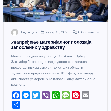
Редакција
јануар 15, 2025
0 Comments
Унапређење материјалног положаја
запослених у здравству
Министар здравља у Влади Републике Србије
Златибор Лончар одржао је данас састанак са
представницима свих синдиката из области
здравства и представницима ПИО фонда у оквиру
активности усмерених ка побољшању материјално-
радног…
F
M
T
Vi
W
M
Pi
E
a
e
w
b
h
e
nt
m
S