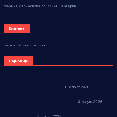
Марина Мариновића бб, 37260 Варварин
Контакт
temnic.info@gmail.com
Најновије
Вражогрнци чувају традицију: “Михољски сусрети села”
уз спортска надметања и забаву
6. август 2026.
Варварин подржао 25 нових предузетника: За
самозапошљавање по 380.000 динара
6. август 2026.
“Трстеник на Морави” од 10. до 16. августа: Богат програм
за све генерације
6. август 2026.