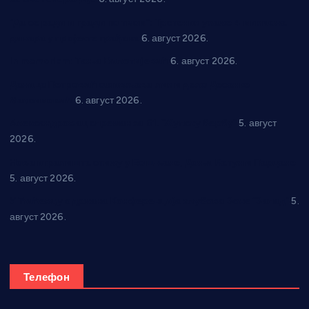
“Да се ради и гради по твом”: Трстеник улаже 4 милиона
динара у пројекте грађана
6. август 2026.
In memoriam: Тања Вилотијевић
6. август 2026.
Даница Петровић оживљава лик и дело Десанке
Максимовић
6. август 2026.
Александровац спреман за 61. “Жупску бербу”
5. август
2026.
Нова игралишта стижу у Бошњане, Доњи Катун и Парцане
5. август 2026.
У Ћићевцу одржана Конференција клубова Зоне “Запад”
5.
август 2026.
Телефон