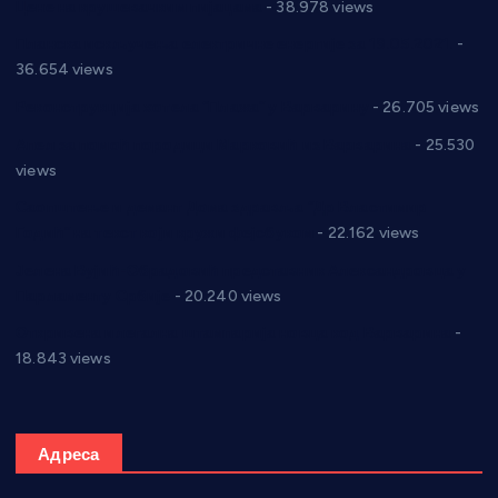
Цене на крушевачким пијацама
- 38.978 views
Планска искључења електричне енергије за 19.05.2021.
-
36.654 views
Реконструкција хотела “Плажа” у Варварину
- 26.705 views
Апел за помоћ породици Марковић из Варварина
- 25.530
views
Саопштење и демант Дома здравља “Др Властимир
Годић” на текст који кружи фејсбуком
- 22.162 views
Јелена Вујић-Обрадовић представник Александровца у
Парламенту Србије
- 20.240 views
Откривена илегална штампарија новца код Варварина
-
18.843 views
Адреса