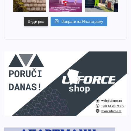
Види још
Запрати на Инстаграму