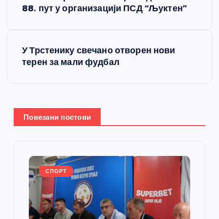
р
88. пут у организацији ПСД “Љуктен”
е
У Трстенику свечано отворен нови
т
терен за мали фудбал
а
њ
Повезани постови
е
ч
л
СПОРТ
а