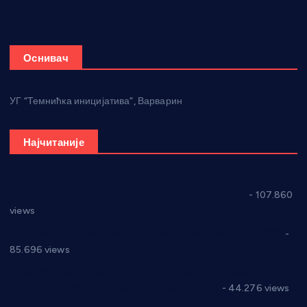
Оснивач
УГ “Темнићка иницијатива”, Варварин
Најчитаније
СНС: Осуда говора мржње и насиља над женама
- 107.860
views
Планска искључења електричне енергије за 27.07.2022.
-
85.696 views
Горан Макрагић директор, Ђорђе Бајић спортски
директор новог прволигаша из Варварина
- 44.276 views