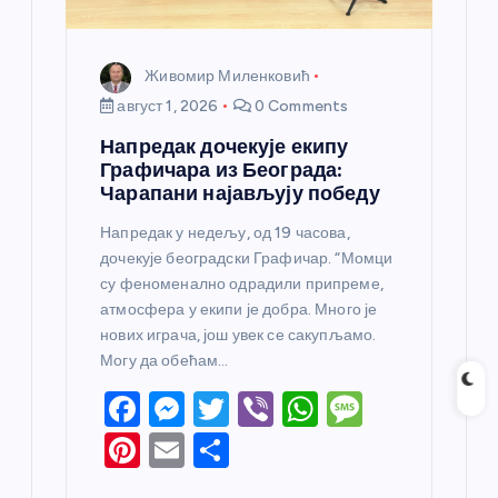
Живомир Миленковић
август 1, 2026
0 Comments
Напредак дочекује екипу
Графичара из Београда:
Чарапани најављују победу
Напредак у недељу, од 19 часова,
дочекује београдски Графичар. “Момци
су феноменално одрадили припреме,
атмосфера у екипи је добра. Много је
нових играча, још увек се сакупљамо.
Могу да обећам…
F
M
T
Vi
W
M
a
e
w
b
h
e
Pi
E
S
c
ss
itt
er
at
ss
nt
m
h