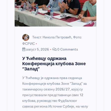
н
к
а
Текст: Никола Петровић, Фото:
ФСРИС
август 5, 2026
0 Comments
У Ћићевцу одржана
Конференција клубова Зоне
“Запад”
У Ћићевцу је одржана прва седница
Конференције клубова Зоне “Запад” за
такмичарску сезону 2026/27, којој су
присуствовали представници свих 12
клубова, руководство Фудбалског
савеза региона Источне Србије, на челу