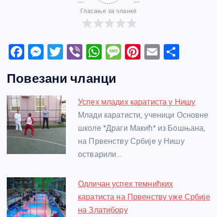
Гласање за чланке
F
M
T
Vi
W
M
Pi
E
S
a
e
w
b
h
e
nt
m
h
Повезани чланци
c
ss
itt
er
at
ss
er
ail
ar
e
e
er
s
a
e
e
Успех младих каратиста у Нишу
b
n
A
g
st
Млади каратисти, ученици Основне
o
g
p
e
школе "Драги Макић" из Бошњана,
o
er
p
на Првенству Србије у Нишу
остварили…
k
Одличан успех темнићких
каратиста на Првенству уже Србије
на Златибору