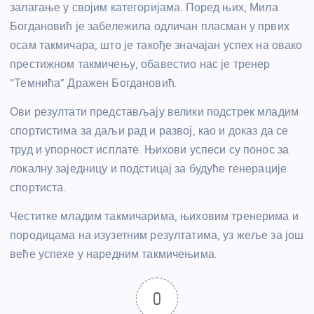
залагање у својим категоријама. Поред њих, Мила
Богдановић је забележила одличан пласман у првих
осам такмичара, што је такође значајан успех на овако
престижном такмичењу, обавестио нас је тренер
“Темнића” Дражен Богдановић.
Ови резултати представљају велики подстрек младим
спортистима за даљи рад и развој, као и доказ да се
труд и упорност исплате. Њихови успеси су понос за
локалну заједницу и подстицај за будуће генерације
спортиста.
Честитке младим такмичарима, њиховим тренерима и
породицама на изузетним резултатима, уз жеље за још
веће успехе у наредним такмичењима.
0