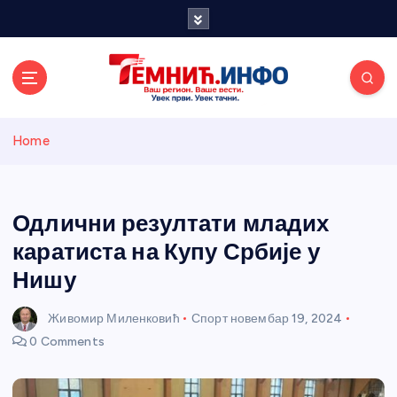
S
k
i
p
t
o
Темнићки
c
Home
o
n
информативн
t
e
Одлични резултати младих
и портал
n
каратиста на Купу Србије у
t
Нишу
Живомир Миленковић
Спорт
новембар 19, 2024
0 Comments