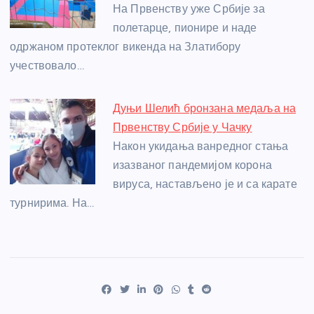
На Првенству уже Србије за
полетарце, пионире и наде
одржаном протеклог викенда на Златибору
учествовало…
Дуњи Шелић бронзана медаља на
Првенству Србије у Чачку
Након укидања ванредног стања
изазваног пандемијом корона
вируса, настављено је и са карате
турнирима. На…