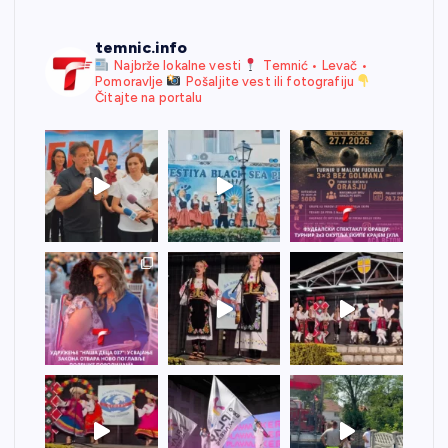
temnic.info
Najbrže lokalne vesti
Temnić • Levač •
Pomoravlje
Pošaljite vest ili fotografiju
Čitajte na portalu