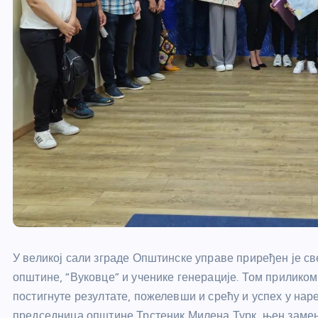
У великој сали зграде Општинске управе приређен је св
општине, “Вуковце” и ученике генерације. Том приликом
постигнуте резултате, пожелевши и срећу и успех у на
председница општине Трстеник Милена Турк, њен заме