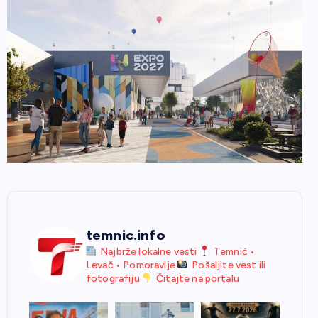
temnic.info
Najbrže lokalne vesti
Temnić •
Levač • Pomoravlje
Pošaljite vest ili
fotografiju
Čitajte na portalu