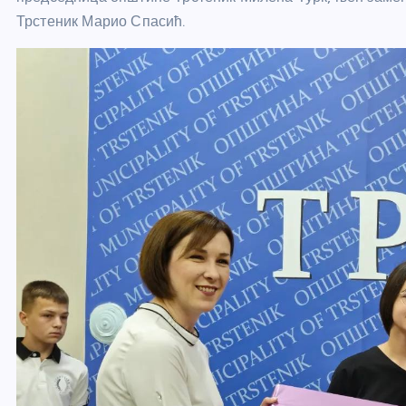
Трстеник Марио Спасић.