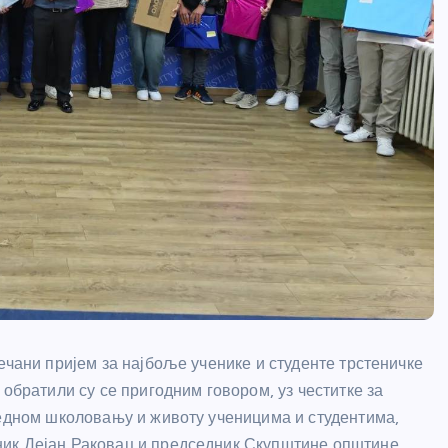
ечани пријем за најбоље ученике и студенте трстеничке
 обратили су се пригодним говором, уз честитке за
редном школовању и животу ученицима и студентима,
ник Дејан Раковац и председник Скупштине општине