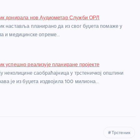
ик донирала нов Аудиометар Служби ОРЛ
к наставља планирано да из свог буџета помаже у
ла и медицинске опреме…
к успешно реализује планиране пројекте
ју неколицине саобраћајница у трстеничкој општини
ава је из буџета издвојила 100 милиона…
Трстеник