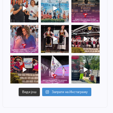
Види још
Запрати на Инстаграму