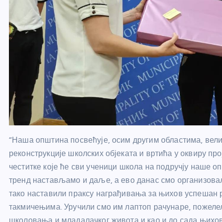
“Наша општина посвећује, осим другим областима, вели
реконструкције школских објеката и вртића у оквиру про
честитке које ће сви ученици школа на подручју наше о
тренд настављамо и даље, а ево данас смо организовал
тако наставили праксу награђивања за њихов успешан 
такмичењима. Уручили смо им лаптоп рачунаре, пожелел
школовања и младалачког живота и као и до сада њихов