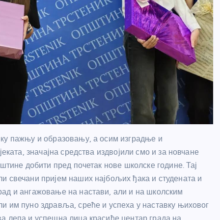
ку пажњу и образовању, а осим изградње и
јеката, значајна средства издвојили смо и за новчане
пштине добити пред почетак нове школске године. Тај
и свечани пријем наших најбољих ђака и студената и
рад и ангажовање на настави, али и на школским
и им пуно здравља, среће и успеха у наставку њиховог
а лепа и успешна лица красиће центар града на