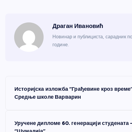
Драган Ивановић
Новинар и публициста, сарадник по
године.
К
Историјска изложба “Грађевине кроз време”
р
Средње школе Варварин
е
Уручене дипломе 60. генерацији студената
“Шумадија”