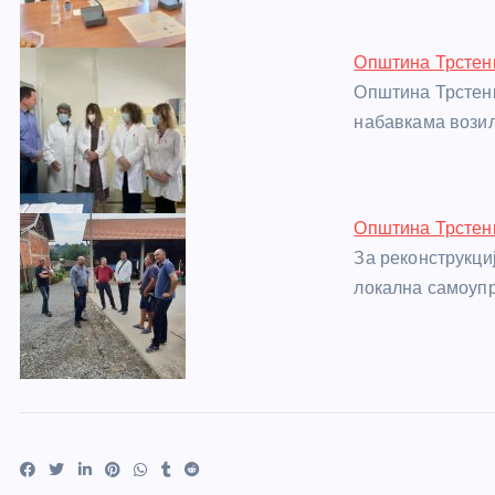
k
Општина Трстен
Општина Трстени
набавкама вози
Општина Трстени
За реконструкци
локална самоупр