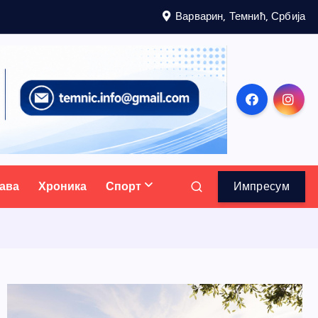
Варварин, Темнић, Србија
ава
Хроника
Спорт
Импресум