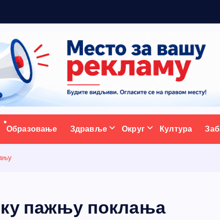
5
н
ативни портал
Образовање
Здравље
Округ
Култура
Заб
вању
ику пажњу поклања