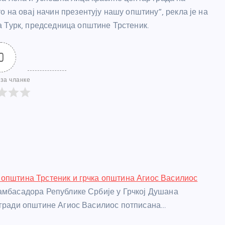
 на овај начин презентују нашу општину”, рекла је на
 Турк, председница општине Трстеник.
0
за чланке
општина Трстеник и грчка општина Агиос Василиос
амбасадора Републике Србије у Грчкој Душана
згради општине Агиос Василиос потписана…