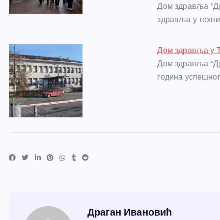
Дом здравља "Др
здравља у техни
Дом здравља у Т
Дом здравља "Др
година успешног
Драган Ивановић