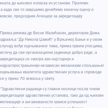
јената до њиховог изласка из установе. Пратимо
 а када све то завршимо донећемо коначну оцену о
лковски, председник Агенције за акредитацију
Према речима др Весне Малићанин, директорке Дома
здравља “Др Никола Џамић” у Врњачкој Бањи и у овом
случају вође оцењивачког тима, према првим утисцима,
истичу да све организационе јединице добро раде, а
акредитација се сматра као најстарији и
најраспрострањенији независан механизам спољашњег
оцењивања квалитета здравствених услуга и спроводи
се у преко 70 земаља у свету.
“Здравствени радници су главни носиоци посла током
акредитације здравствених установа, тако да од њихове
мотивације и ангажованости зависи успешност