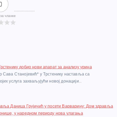
0
за чланке
рстенику добио нови апарат за анализу урина
 Сава Станојевић" у Трстенику наставља са
јих услуга захваљујући новој донацији…
вља Даница Грујичић у посети Варварину: Дом здравља
онише, у наредном периоду нова улагања