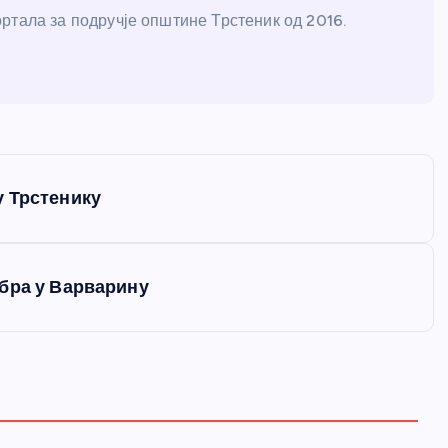
ртала за подручје општине Трстеник од 2016.
у Трстенику
бра у Варварину