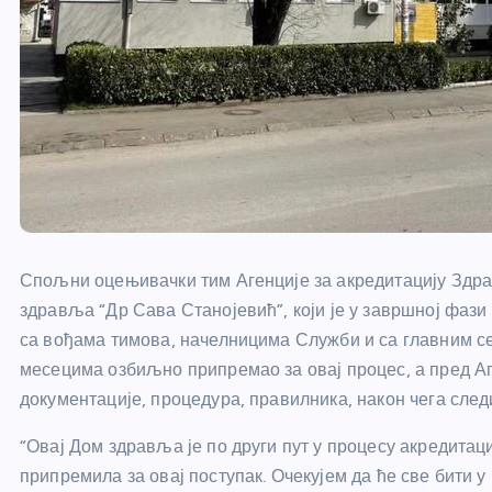
Спољни оцењивачки тим Агенције за акредитацију Здрав
здравља “Др Сава Станојевић”, који је у завршној фази 
са вођама тимова, начелницима Служби и са главним се
месецима озбиљно припремао за овај процес, а пред А
документације, процедура, правилника, након чега сле
“Овај Дом здравља је по други пут у процесу акредитаци
припремила за овај поступак. Очекујем да ће све бити у