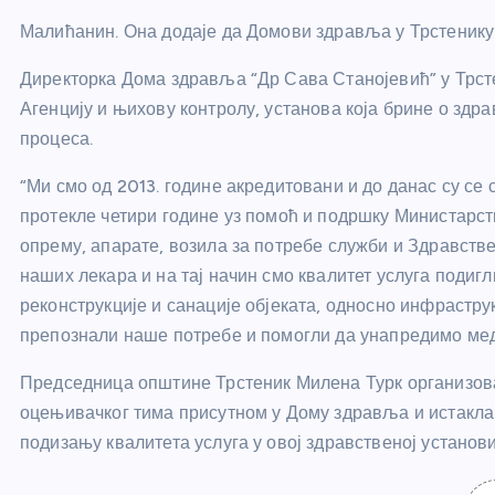
Малићанин. Она додаје да Домови здравља у Трстенику
Директорка Дома здравља “Др Сава Станојевић” у Трсте
Агенцију и њихову контролу, установа која брине о здр
процеса.
“Ми смо од 2013. године акредитовани и до данас су се 
протекле четири године уз помоћ и подршку Министарс
опрему, апарате, возила за потребе служби и Здравстве
наших лекара и на тај начин смо квалитет услуга подигл
реконструкције и санације објеката, односно инфраструк
препознали наше потребе и помогли да унапредимо меди
Председница општине Трстеник Милена Турк организова
оцењивачког тима присутном у Дому здравља и истакла
подизању квалитета услуга у овој здравственој установи