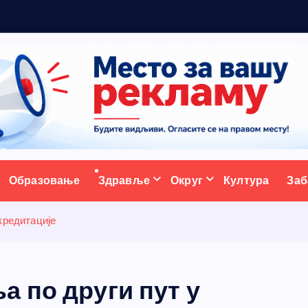
ативни портал
Образовање
Здравље
Округ
Култура
Заб
кредитације
 по други пут у