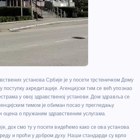
ствених установа Србије је у посети трстеничком Дому
у поступку акредитације. Агенцијски тим се већ упознао
страма у овој здравственој установи. Дом здравља се
генцијским тимом је обиман посао у прегледању
ди оцена о пружаним здравственим услугама.
је, док смо ту у посети видећемо како се ова установа
 реду и проћи у добром духу. Наши стандарди су врло