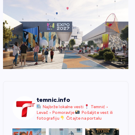
temnic.info
Najbrže lokalne vesti
Temnić •
Levač • Pomoravlje
Pošaljite vest ili
fotografiju
Čitajte na portalu