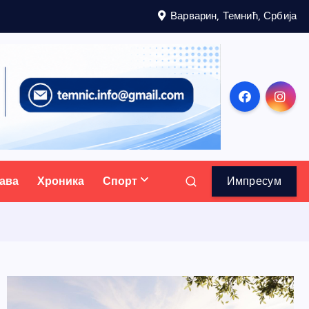
Варварин, Темнић, Србија
ава
Хроника
Спорт
Импресум