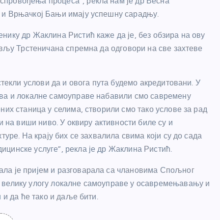
спровођења процеса”, рекла нам је др Весна
 и Врњачкој Бањи имају успешну сарадњу.
нику др Жаклина Ристић каже да је, без обзира на ову
ављу Трстеничана спремна да одговори на све захтеве
стекли услови да и овога пута будемо акредитовани. У
тва и локалне самоуправе набавили смо савремену
них станица у селима, створили смо тако услове за рад
и на виши ниво. У оквиру активности биле су и
туре. На крају бих се захвалила свима који су до сада
цинске услуге”, рекла је др Жаклина Ристић.
ла је пријем и разговарала са члановима Спољног
 велику улогу локалне самоуправе у осавремењавању и
 и да ће тако и даље бити.