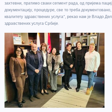
захтевни, пратимо сваки сегмент рада, од пријема паци
документацију, процедуре, све то треба документовано,
квалитету здравствених услуга”, рекао нам је Владо Де
здравствених услуга Србије.