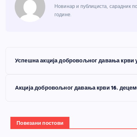
Новинар и публициста, сарадник по
године.
К
Успешна акција добровољног давања крви 
р
е
Акција добровољног давања крви 16. децем
т
а
Повезани постови