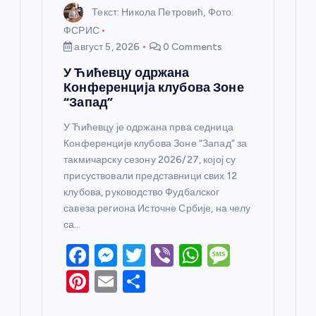
Текст: Никола Петровић, Фото:
ФСРИС
август 5, 2026
0 Comments
У Ћићевцу одржана
Конференција клубова Зоне
“Запад”
У Ћићевцу је одржана прва седница
Конференције клубова Зоне “Запад” за
такмичарску сезону 2026/27, којој су
присуствовали представници свих 12
клубова, руководство Фудбалског
савеза региона Источне Србије, на челу
са…
F
M
T
Vi
W
M
a
e
w
b
h
e
Pi
E
S
c
ss
itt
er
at
ss
nt
m
h