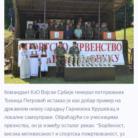
Командант КзО Војске Србије генерал потпуковник
Ђокица Петровић истакао је као добар пример на
државном нивоу сарадњу Гарнизона Крушевац и
локалне самоуправе. Обраћајући се учесницима
првенства, он је између осталог рекао: “Борбеност,
висока мотивисаност и спортска пожртвованост, уз