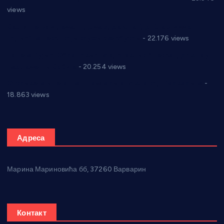
views
Саопштење и демант Дома здравља “Др Властимир
Годић” на текст који кружи фејсбуком
- 22.176 views
Јелена Вујић-Обрадовић представник Александровца у
Парламенту Србије
- 20.254 views
Откривена илегална штампарија новца код Варварина
-
18.863 views
Адреса
Марина Мариновића бб, 37260 Варварин
Контакт