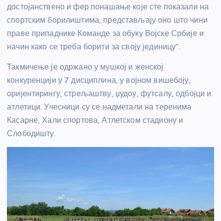
достојанствено и фер понашање које сте показали на
спортским борилиштима, представљају оно што чини
праве припаднике Команде за обуку Војске Србије и
начин како се треба борити за своју јединицу”.
Такмичење је одржано у мушкој и женској
конкуренцији у 7 дисциплина, у војном вишебоју,
оријентирингу, стрељаштву, џудоу, футсалу, одбојци и
атлетици. Учесници су се надметали на теренима
Касарне, Хали спортова, Атлетском стадиону и
Слободишту.