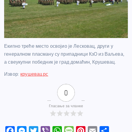
Екипно треће место освојио је Лесковац, други у
генералном пласману су припадници КзО из Ваљева,
а свеукупни победник је град домаћин, Крушевац.
Извор:
крушевац.рс
0
Гласање за чланке
F
M
T
Vi
W
M
Pi
E
S