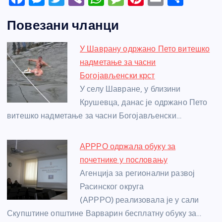
a
e
w
b
h
e
nt
m
h
Повезани чланци
c
ss
itt
er
at
ss
er
ail
ar
e
e
er
s
a
e
e
У Шаврану одржано Пето витешко
b
n
A
g
st
надметање за часни
o
g
p
e
Богојављенски крст
o
er
p
У селу Шавране, у близини
Крушевца, данас је одржано Пето
k
витешко надметање за часни Богојављенски…
АРРРО одржала обуку за
почетнике у пословању
Агенција за регионални развој
Расинског округа
(АРРРО) реализовала је у сали
Скупштине општине Варварин бесплатну обуку за…