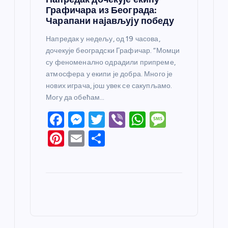
Графичара из Београда:
Чарапани најављују победу
Напредак у недељу, од 19 часова,
дочекује београдски Графичар. “Момци
су феноменално одрадили припреме,
атмосфера у екипи је добра. Много је
нових играча, још увек се сакупљамо.
Могу да обећам…
F
M
T
Vi
W
M
a
e
w
b
h
e
Pi
E
S
c
ss
itt
er
at
ss
nt
m
h
e
e
er
s
a
er
ail
ar
b
n
A
g
e
e
o
g
p
e
st
o
er
p