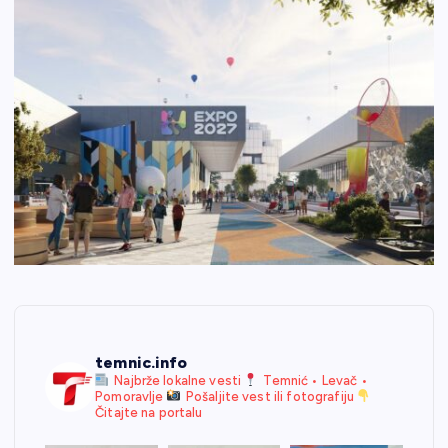
temnic.info
Najbrže lokalne vesti
Temnić • Levač •
Pomoravlje
Pošaljite vest ili fotografiju
Čitajte na portalu