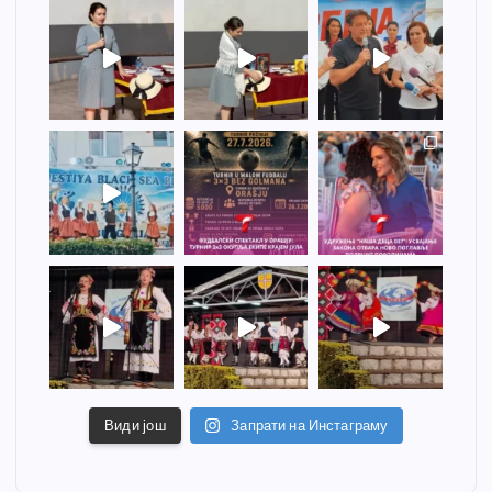
Види још
Запрати на Инстаграму