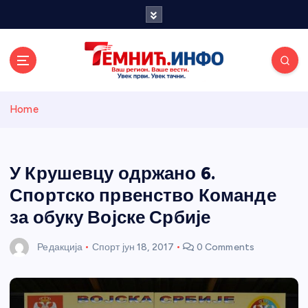
S
k
i
p
t
o
Темнићки
c
Home
o
n
информативн
t
e
У Крушевцу одржано 6.
и портал
n
Спортско првенство Команде
t
за обуку Војске Србије
Редакција
Спорт
јун 18, 2017
0 Comments