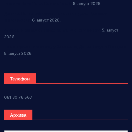
In memoriam: Тања Вилотијевић
6. август 2026.
Даница Петровић оживљава лик и дело Десанке
Максимовић
6. август 2026.
Александровац спреман за 61. “Жупску бербу”
5. август
2026.
Нова игралишта стижу у Бошњане, Доњи Катун и Парцане
5. август 2026.
Телефон
061 30 76 567
Архива