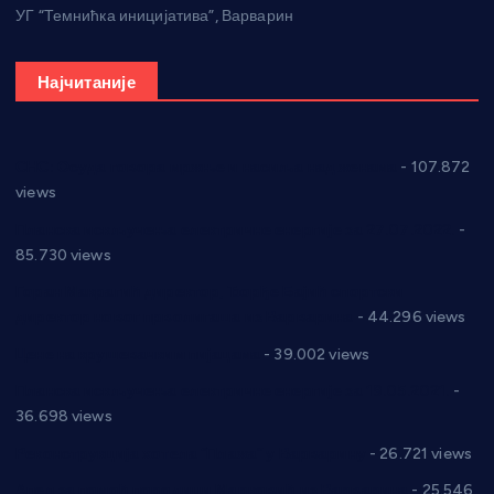
УГ “Темнићка иницијатива”, Варварин
Најчитаније
СНС: Осуда говора мржње и насиља над женама
- 107.872
views
Планска искључења електричне енергије за 27.07.2022.
-
85.730 views
Горан Макрагић директор, Ђорђе Бајић спортски
директор новог прволигаша из Варварина
- 44.296 views
Цене на крушевачким пијацама
- 39.002 views
Планска искључења електричне енергије за 19.05.2021.
-
36.698 views
Реконструкција хотела “Плажа” у Варварину
- 26.721 views
Апел за помоћ породици Марковић из Варварина
- 25.546