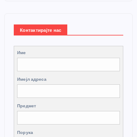
Контактирајте нас
Име
Имејл адреса
Предмет
Порука