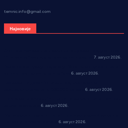
temnic.info@gmail.com
Најновије
Општина Ћићевац наставља да подржава предузетнике:
10 нових субвенција за самозапошљавање
7. август 2026.
Вражогрнци чувају традицију: “Михољски сусрети села”
уз спортска надметања и забаву
6. август 2026.
Варварин подржао 25 нових предузетника: За
самозапошљавање по 380.000 динара
6. август 2026.
“Трстеник на Морави” од 10. до 16. августа: Богат програм
за све генерације
6. август 2026.
“Да се ради и гради по твом”: Трстеник улаже 4 милиона
динара у пројекте грађана
6. август 2026.