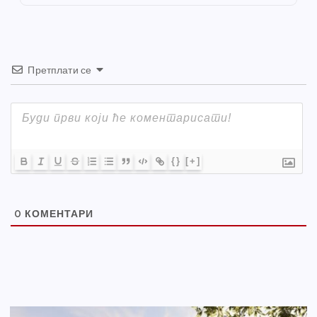
k
Претплати се
{}
[+]
0
КОМЕНТАРИ