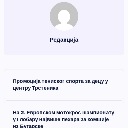
Редакција
К
Промоција тениског спорта за децу у
р
центру Трстеника
е
На 2. Европском мотокрос шампионату
т
у Глобару највише пехара за комшије
из Бугарске