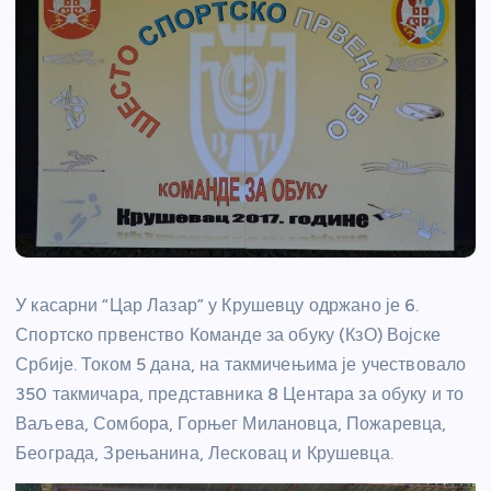
У касарни “Цар Лазар” у Крушевцу одржано је 6.
Спортско првенство Команде за обуку (КзО) Војске
Србије. Током 5 дана, на такмичењима је учествовало
350 такмичара, представника 8 Центара за обуку и то
Ваљева, Сомбора, Горњег Милановца, Пожаревца,
Београда, Зрењанина, Лесковац и Крушевца.