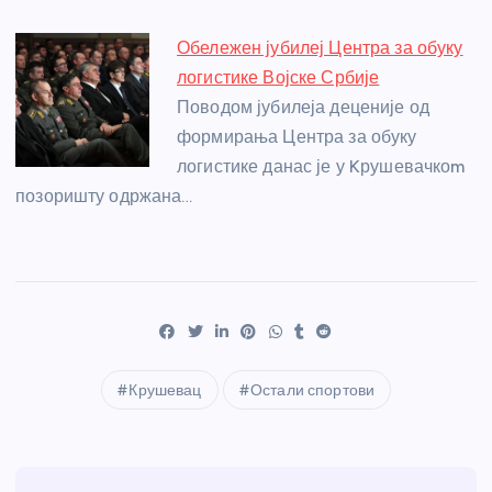
Обележен јубилеј Центра за обуку
логистике Војске Србије
Поводом јубилеја деценије од
формирања Центра за обуку
логистике данас је у Kрушевачкоm
позоришту одржана…
Крушевац
Остали спортови