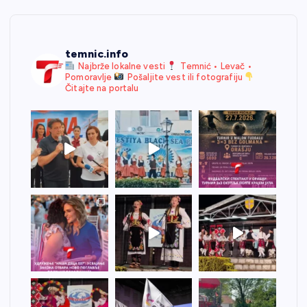
temnic.info
Najbrže lokalne vesti
Temnić • Levač •
Pomoravlje
Pošaljite vest ili fotografiju
Čitajte na portalu