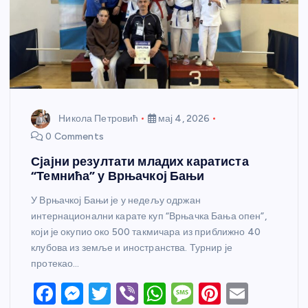
Никола Петровић
мај 4, 2026
0 Comments
Сјајни резултати младих каратиста
“Темнића” у Врњачкој Бањи
У Врњачкој Бањи је у недељу одржан
интернационални карате куп “Врњачка Бања опен”,
који је окупио око 500 такмичара из приближно 40
клубова из земље и иностранства. Турнир је
протекао…
F
M
T
Vi
W
M
Pi
E