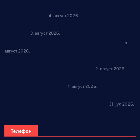
Четири учионице у старом делу ОШ “Јован Курсула”
добијају ново рухо
4. август 2026.
Књижевност, музика, спорт и уметност током августа у
Варварину
3. август 2026.
Трстеничанин освојио јубиларни циклус “Слагалице”
3.
август 2026.
Делегација Крушевца на прослави Дана Липецка у Русији:
Унапређење сарадње у свим областима
2. август 2026.
Напредак дочекује екипу Графичара из Београда:
Чарапани најављују победу
1. август 2026.
Ражањ промовисао домаћу производњу на
традиционалној манифестацији “Дани купине”
31. јул 2026.
Телефон