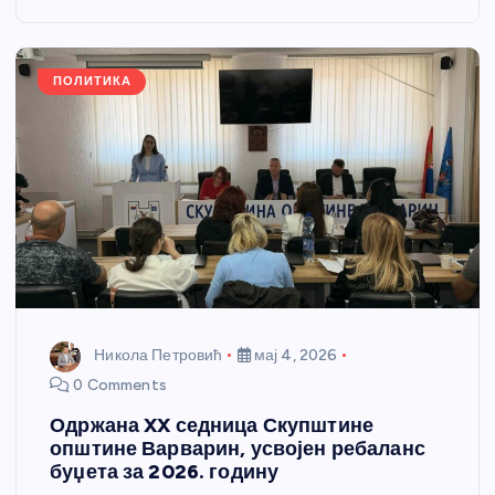
o
g
p
e
o
er
p
k
ПОЛИТИКА
Никола Петровић
мај 4, 2026
0 Comments
Одржана XX седница Скупштине
општине Варварин, усвојен ребаланс
буџета за 2026. годину