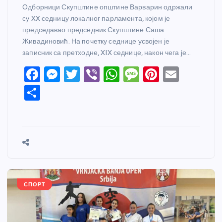
Одборници Скупштине општине Варварин одржали
су XX седницу локалног парламента, којом је
председавао председник Скупштине Саша
Живадиновић. На почетку седнице усвојен је
записник са претходне, XIX седнице, након чега је…
F
M
T
Vi
W
M
Pi
E
a
e
w
b
h
e
nt
m
S
c
ss
itt
er
at
ss
er
ail
h
e
e
er
s
a
e
ar
b
n
A
g
st
e
o
g
p
e
o
er
p
k
СПОРТ