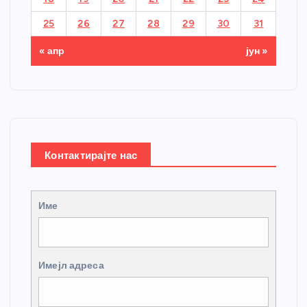
25
26
27
28
29
30
31
« апр
јун »
Контактирајте нас
Име
Имејл адреса