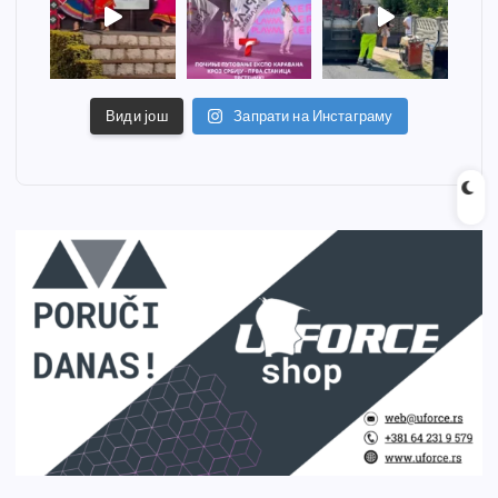
Види још
Запрати на Инстаграму