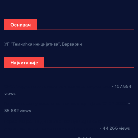
Оснивач
УГ “Темнићка иницијатива”, Варварин
Најчитаније
СНС: Осуда говора мржње и насиља над женама
- 107.854
views
Планска искључења електричне енергије за 27.07.2022.
-
85.682 views
Горан Макрагић директор, Ђорђе Бајић спортски
директор новог прволигаша из Варварина
- 44.266 views