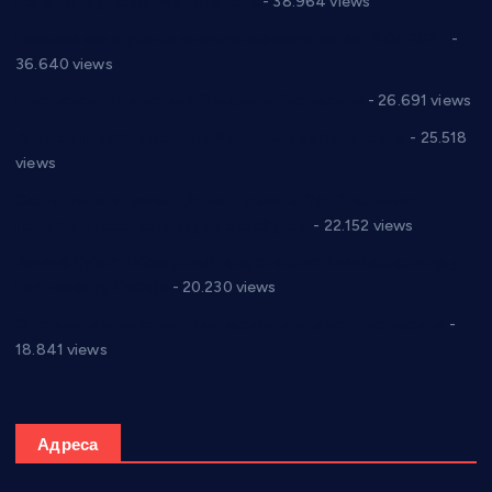
Цене на крушевачким пијацама
- 38.964 views
Планска искључења електричне енергије за 19.05.2021.
-
36.640 views
Реконструкција хотела “Плажа” у Варварину
- 26.691 views
Апел за помоћ породици Марковић из Варварина
- 25.518
views
Саопштење и демант Дома здравља “Др Властимир
Годић” на текст који кружи фејсбуком
- 22.152 views
Јелена Вујић-Обрадовић представник Александровца у
Парламенту Србије
- 20.230 views
Откривена илегална штампарија новца код Варварина
-
18.841 views
Адреса