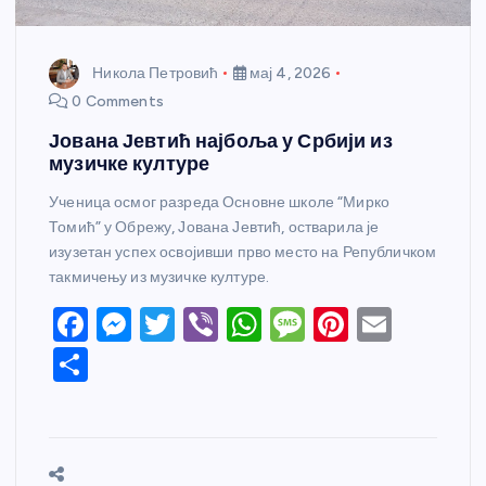
Никола Петровић
мај 4, 2026
0 Comments
Јована Јевтић најбоља у Србији из
музичке културе
Ученица осмог разреда Основне школе “Мирко
Томић” у Обрежу, Јована Јевтић, остварила је
изузетан успех освојивши прво место на Републичком
такмичењу из музичке културе.
F
M
T
Vi
W
M
Pi
E
a
e
w
b
h
e
nt
m
S
c
ss
itt
er
at
ss
er
ail
h
e
e
er
s
a
e
ar
b
n
A
g
st
e