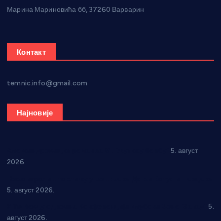
Марина Мариновића бб, 37260 Варварин
Контакт
temnic.info@gmail.com
Најновије
Александровац спреман за 61. “Жупску бербу”
5. август
2026.
Нова игралишта стижу у Бошњане, Доњи Катун и Парцане
5. август 2026.
У Ћићевцу одржана Конференција клубова Зоне “Запад”
5.
август 2026.