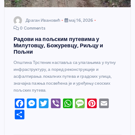
Драган Ивановић
мај 16, 2026
0 Comments
Радови на пољским путевима у
Милутовцу, Божуревцу, Риљцу и
Пољни
Општина Трстеник наставља са улагањима у путну
инфраструктуру, а поред реконструкције и
асфалтирања локалних путева и градских улица,
значајна пажња посвећена је и уређењу сеоских
пољских путева.
F
M
T
Vi
W
M
Pi
E
a
e
w
b
h
e
nt
m
S
c
ss
itt
er
at
ss
er
ail
h
e
e
er
s
a
e
ar