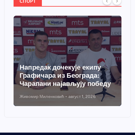
СПОРТ
Спортски центар “Ћићевац”
добија савремени систем
грејања
Никола Петровић
јул 31, 2026