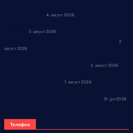
Четири учионице у старом делу ОШ “Јован Курсула”
добијају ново рухо
4. август 2026.
Књижевност, музика, спорт и уметност током августа у
Варварину
3. август 2026.
Трстеничанин освојио јубиларни циклус “Слагалице”
3.
август 2026.
Делегација Крушевца на прослави Дана Липецка у Русији:
Унапређење сарадње у свим областима
2. август 2026.
Напредак дочекује екипу Графичара из Београда:
Чарапани најављују победу
1. август 2026.
Ражањ промовисао домаћу производњу на
традиционалној манифестацији “Дани купине”
31. јул 2026.
Телефон