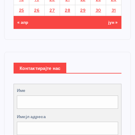
25
26
27
28
29
30
31
« апр
јун »
Контактирајте нас
Име
Имејл адреса