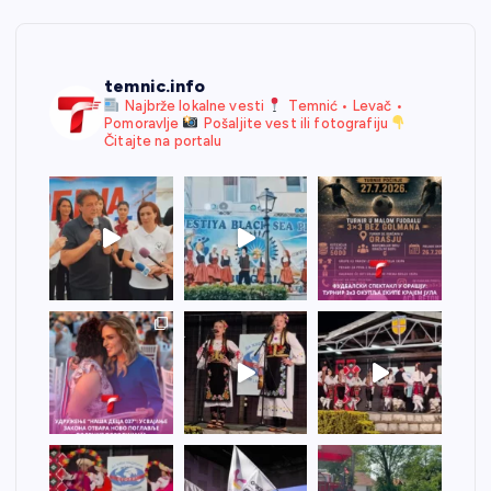
temnic.info
Najbrže lokalne vesti
Temnić • Levač •
Pomoravlje
Pošaljite vest ili fotografiju
Čitajte na portalu