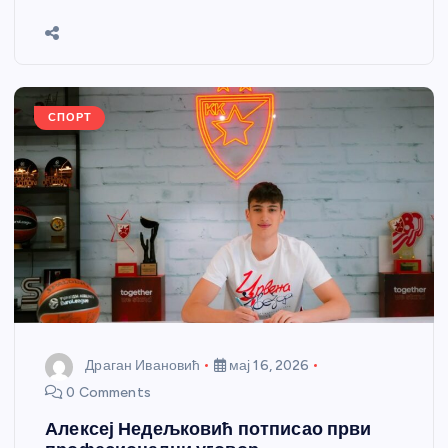
b
n
A
g
st
e
o
g
p
e
o
er
p
k
СПОРТ
Драган Ивановић
мај 16, 2026
0 Comments
Алексеј Недељковић потписао први