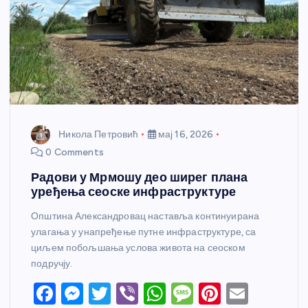
Никола Петровић
мај 16, 2026
0 Comments
Радови у Мрмошу део ширег плана
уређења сеоске инфраструктуре
Општина Александровац наставља континуирана
улагања у унапређење путне инфраструктуре, са
циљем побољшања услова живота на сеоском
подручју.
F
M
T
Vi
W
M
Pi
E