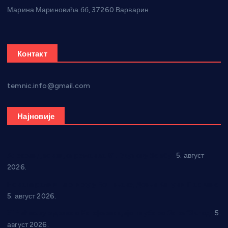
Марина Мариновића бб, 37260 Варварин
Контакт
temnic.info@gmail.com
Најновије
Александровац спреман за 61. “Жупску бербу”
5. август
2026.
Нова игралишта стижу у Бошњане, Доњи Катун и Парцане
5. август 2026.
У Ћићевцу одржана Конференција клубова Зоне “Запад”
5.
август 2026.