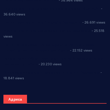
Цене на крушевачким пијацама
- 38.964 views
Планска искључења електричне енергије за 19.05.2021.
-
36.640 views
Реконструкција хотела “Плажа” у Варварину
- 26.691 views
Апел за помоћ породици Марковић из Варварина
- 25.518
views
Саопштење и демант Дома здравља “Др Властимир
Годић” на текст који кружи фејсбуком
- 22.152 views
Јелена Вујић-Обрадовић представник Александровца у
Парламенту Србије
- 20.230 views
Откривена илегална штампарија новца код Варварина
-
18.841 views
Адреса