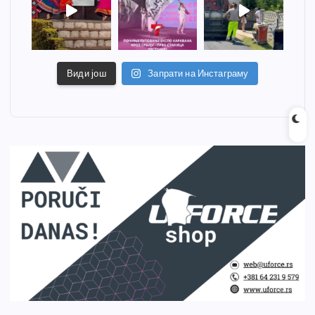
Види још
Запрати на Инстаграму