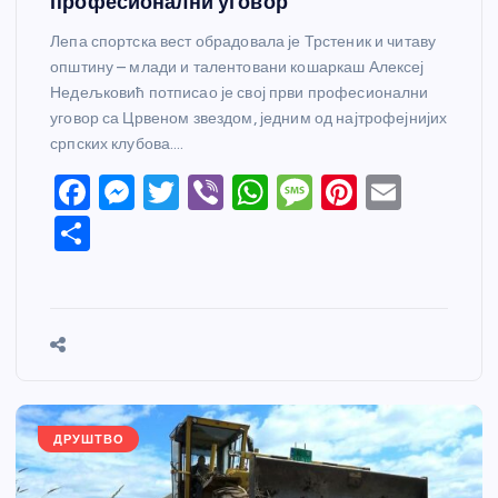
професионални уговор
Лепа спортска вест обрадовала је Трстеник и читаву
општину – млади и талентовани кошаркаш Алексеј
Недељковић потписао је свој први професионални
уговор са Црвеном звездом, једним од најтрофејнијих
српских клубова.…
F
M
T
Vi
W
M
Pi
E
a
e
w
b
h
e
nt
m
S
c
ss
itt
er
at
ss
er
ail
h
e
e
er
s
a
e
ar
b
n
A
g
st
e
o
g
p
e
o
er
p
k
ДРУШТВО