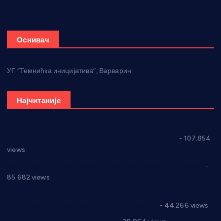
Оснивач
УГ “Темнићка иницијатива”, Варварин
Најчитаније
СНС: Осуда говора мржње и насиља над женама
- 107.854
views
Планска искључења електричне енергије за 27.07.2022.
-
85.682 views
Горан Макрагић директор, Ђорђе Бајић спортски
директор новог прволигаша из Варварина
- 44.266 views