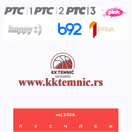
мај 2026.
П
У
С
Ч
П
С
Н