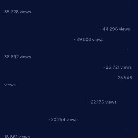
Планска искључења електричне енергије за 27.07.2022.
-
85.728 views
Горан Макрагић директор, Ђорђе Бајић спортски
директор новог прволигаша из Варварина
- 44.296 views
Цене на крушевачким пијацама
- 39.000 views
Планска искључења електричне енергије за 19.05.2021.
-
36.692 views
Реконструкција хотела “Плажа” у Варварину
- 26.721 views
Апел за помоћ породици Марковић из Варварина
- 25.546
views
Саопштење и демант Дома здравља “Др Властимир
Годић” на текст који кружи фејсбуком
- 22.176 views
Јелена Вујић-Обрадовић представник Александровца у
Парламенту Србије
- 20.254 views
Откривена илегална штампарија новца код Варварина
-
18.861 views