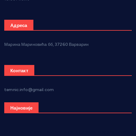
Адреса
Марина Мариновића бб, 37260 Варварин
Контакт
temnic.info@gmail.com
Најновије
Општина Ћићевац наставља да подржава предузетнике: