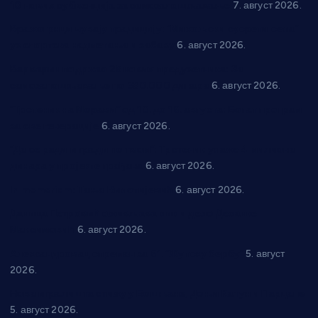
10 нових субвенција за самозапошљавање
7. август 2026.
Вражогрнци чувају традицију: “Михољски сусрети села”
уз спортска надметања и забаву
6. август 2026.
Варварин подржао 25 нових предузетника: За
самозапошљавање по 380.000 динара
6. август 2026.
“Трстеник на Морави” од 10. до 16. августа: Богат програм
за све генерације
6. август 2026.
“Да се ради и гради по твом”: Трстеник улаже 4 милиона
динара у пројекте грађана
6. август 2026.
In memoriam: Тања Вилотијевић
6. август 2026.
Даница Петровић оживљава лик и дело Десанке
Максимовић
6. август 2026.
Александровац спреман за 61. “Жупску бербу”
5. август
2026.
Нова игралишта стижу у Бошњане, Доњи Катун и Парцане
5. август 2026.