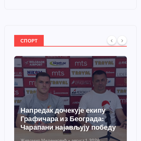
СПОРТ
Напредак дочекује екипу
Графичара из Београда:
Чарапани најављују победу
Живомир Миленковић
август 1, 2026