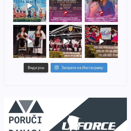
Види још
Запрати на Инстаграму