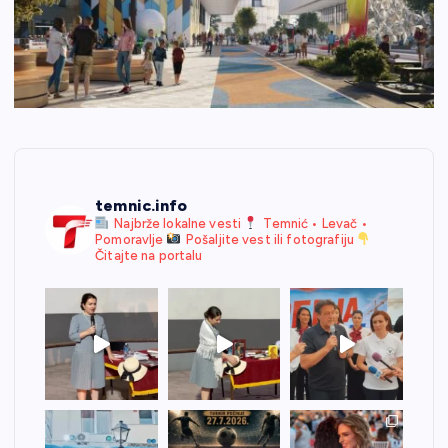
temnic.info
Najbrže lokalne vesti
Temnić • Levač •
Pomoravlje
Pošaljite vest ili fotografiju
Čitajte na portalu