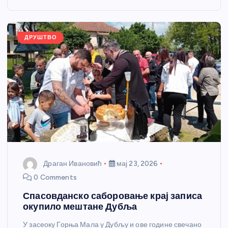
o
g
p
e
o
er
p
k
ДРУШТВО
Драган Ивановић
мај 23, 2026
0 Comments
Спасовданско саборовање крај записа
окупило мештане Дубља
У засеоку Горња Мала у Дубљу и ове године свечано