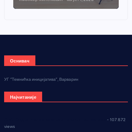
Оснивач
УГ “Темнићка иницијатива”, Варварин
Најчитаније
СНС: Осуда говора мржње и насиља над женама
- 107.872
views