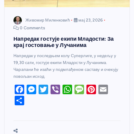
Живомир Миленковић
мај 23, 2026
0 Comments
Напредак гостује екипи Младости: За
крај гостовање у Лучанима
Напредак у последњем колу Суперлиге, у недељу у
19,30 сати, гостује екипи Младости у Лучанима.
Чарапани ће изаћи у подмлађеном саставу и очекују
повољан исход.
F
M
T
Vi
W
M
Pi
E
a
e
w
b
h
e
nt
m
S
c
ss
itt
er
at
ss
er
ail
h
e
e
er
s
a
e
ar
b
n
A
g
st
e