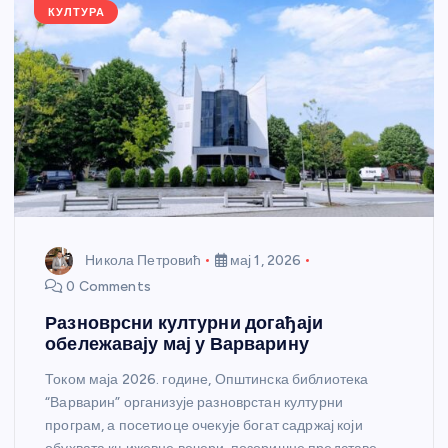
k
КУЛТУРА
Никола Петровић
мај 1, 2026
0 Comments
Разноврсни културни догађаји
обележавају мај у Варварину
Током маја 2026. године, Општинска библиотека
“Варварин” организује разноврстан културни
програм, а посетиоце очекује богат садржај који