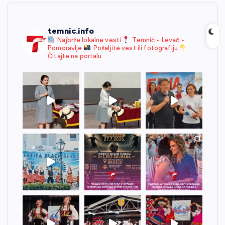
temnic.info
Najbrže lokalne vesti
Temnić • Levač •
Pomoravlje
Pošaljite vest ili fotografiju
Čitajte na portalu