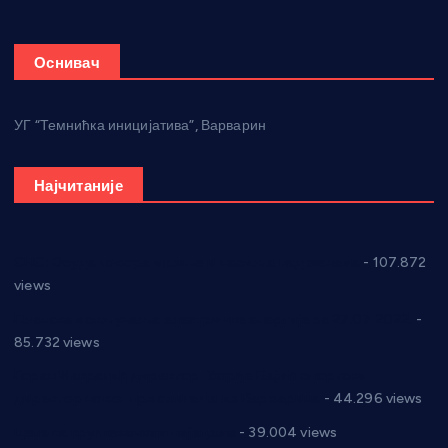
Оснивач
УГ “Темнићка иницијатива”, Варварин
Најчитаније
СНС: Осуда говора мржње и насиља над женама
- 107.872
views
Планска искључења електричне енергије за 27.07.2022.
-
85.732 views
Горан Макрагић директор, Ђорђе Бајић спортски
директор новог прволигаша из Варварина
- 44.296 views
Цене на крушевачким пијацама
- 39.004 views