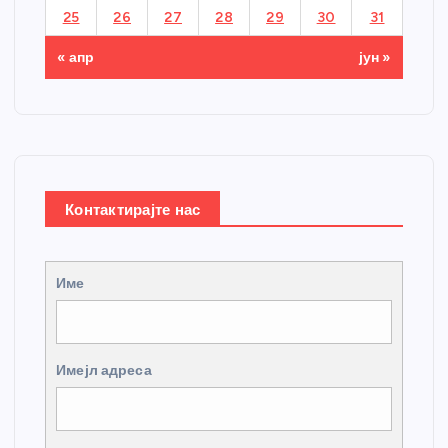
25
26
27
28
29
30
31
« апр
јун »
Контактирајте нас
Име
Имејл адреса