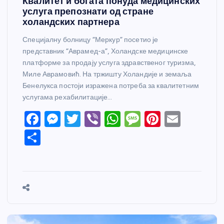
Квалитет и богата понуда медицинских
услуга препознати од стране
холандских партнера
Специјалну болницу “Меркур” посетио је
представник “Аврамед-а”, Холандске медицинске
платформе за продају услуга здравственог туризма,
Миле Аврамовић. На тржишту Холандије и земаља
Бенелукса постоји изражена потреба за квалитетним
услугама рехабилитације…
F
M
T
Vi
W
M
Pi
E
a
e
w
b
h
e
nt
m
S
c
ss
itt
er
at
ss
er
ail
h
e
e
er
s
a
e
ar
b
n
A
g
st
e
o
g
p
e
o
er
p