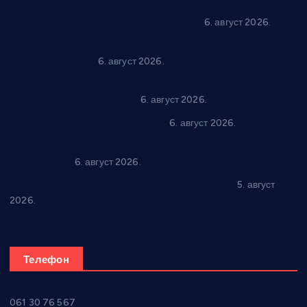
Варварин подржао 25 нових предузетника: За
самозапошљавање по 380.000 динара
6. август 2026.
“Трстеник на Морави” од 10. до 16. августа: Богат програм
за све генерације
6. август 2026.
“Да се ради и гради по твом”: Трстеник улаже 4 милиона
динара у пројекте грађана
6. август 2026.
In memoriam: Тања Вилотијевић
6. август 2026.
Даница Петровић оживљава лик и дело Десанке
Максимовић
6. август 2026.
Александровац спреман за 61. “Жупску бербу”
5. август
2026.
Телефон
061 30 76 567