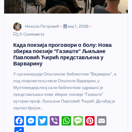
Никола Петровић
мај 1, 2026
0 Comments
Када поезија проговори о болу: Нова
збирка поезије “Газиште” Љиљане
Павловић Ћирић представљена у
Варварину
У организацији Општинске библиотеке “Варварин”, а
под покровитељством Општине Варварин, у
Мултимедијалној сали библиотеке одржано је
представљање нове збирке поезије “Газиште”
ауторке проф. Љиљане Павловић Ћирић. Догађај је
окупио бројне…
F
M
T
Vi
W
M
Pi
E
a
e
w
b
h
e
nt
m
S