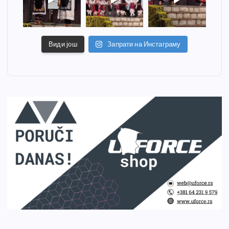
Види још
Запрати на Инстаграму