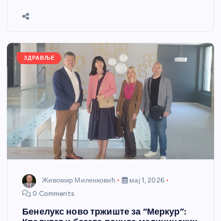
b
n
A
g
st
e
o
g
p
e
o
er
p
k
ЗДРАВЉЕ
Живомир Миленковић
мај 1, 2026
0 Comments
Бенелукс ново тржиште за “Меркур”: