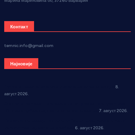
Марина Мариновића бб, 37260 Варварин
Контакт
temnic.info@gmail.com
Најновије
“Долина Бачине” кренула у уређење кутка за младе
8.
август 2026.
Општина Ћићевац наставља да подржава предузетнике:
10 нових субвенција за самозапошљавање
7. август 2026.
Вражогрнци чувају традицију: “Михољски сусрети села”
уз спортска надметања и забаву
6. август 2026.