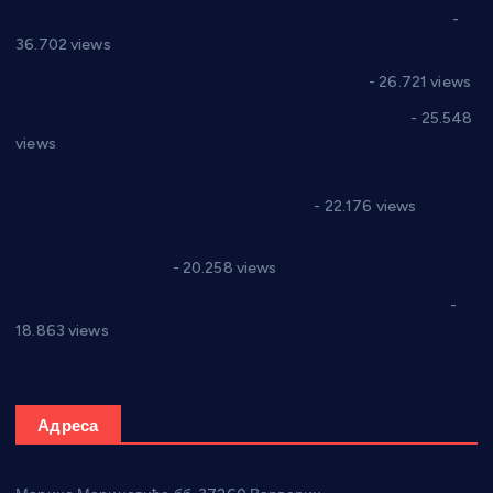
Планска искључења електричне енергије за 19.05.2021.
-
36.702 views
Реконструкција хотела “Плажа” у Варварину
- 26.721 views
Апел за помоћ породици Марковић из Варварина
- 25.548
views
Саопштење и демант Дома здравља “Др Властимир
Годић” на текст који кружи фејсбуком
- 22.176 views
Јелена Вујић-Обрадовић представник Александровца у
Парламенту Србије
- 20.258 views
Откривена илегална штампарија новца код Варварина
-
18.863 views
Адреса