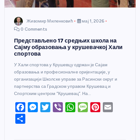
Живомир Миленковић
мај 1, 2026
0 Comments
Представљено 17 средњих школа на
Сајму образовања у крушевачкој Хали
спортова
У Хали спортова у Крушевцу одржан је Сајам
образовања и професионалне оријентације, у
организацији Школске управе за Расински округ и
партнерства са Градском управом Крушевац и
Спортским центром “Крушевац”. На…
F
M
T
Vi
W
M
Pi
E
a
e
w
b
h
e
nt
m
S
c
ss
itt
er
at
ss
er
ail
h
e
e
er
s
a
e
ar