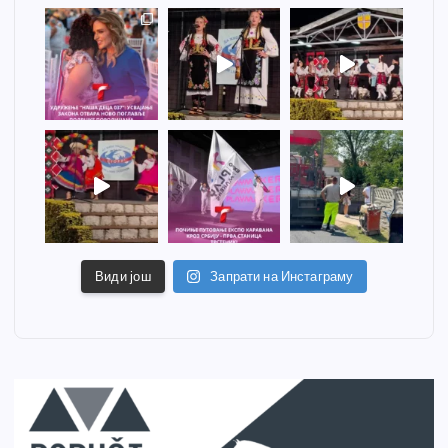
Види још
Запрати на Инстаграму