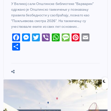
У Великој сали Општинске библиотеке “Варварин”
одржано је Општинско такмичење у познавању
правила безбедности у саобраћају, познато као
“Пажљивкова смотра 2026”. На такмичењу су
учествовале екипе из свих пет основних…
F
M
T
Vi
W
M
Pi
E
a
e
w
b
h
e
nt
m
S
c
ss
itt
er
at
ss
er
ail
h
e
e
er
s
a
e
ar
b
n
A
g
st
e
o
g
p
e
o
er
p
k