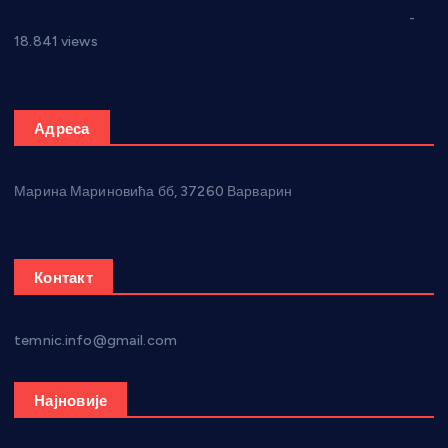
Откривена илегална штампарија новца код Варварина
-
18.841 views
Адреса
Марина Мариновића бб, 37260 Варварин
Контакт
temnic.info@gmail.com
Најновије