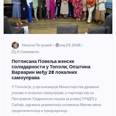
Никола Петровић
мај 29, 2026
0 Comments
Потписана Повеља женске
солидарности у Тополи, Општина
Варварин међу 28 локалних
самоуправа
У Тополи је, у организацији Министарства државне
управе и локалне самоуправе, у партнерству са
Програмом Уједињених нација за развој (УНДП) у
Србији, одржана церемонија оснивања Мреже жена
градоначелница и председница…