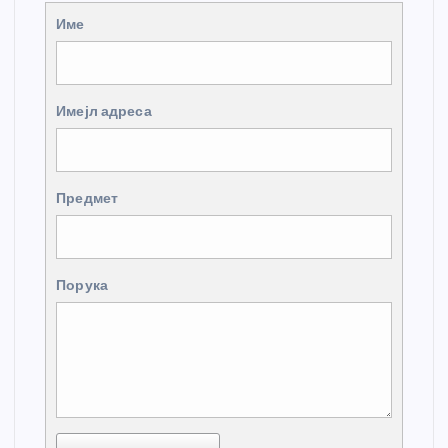
Име
Имејл адреса
Предмет
Порука