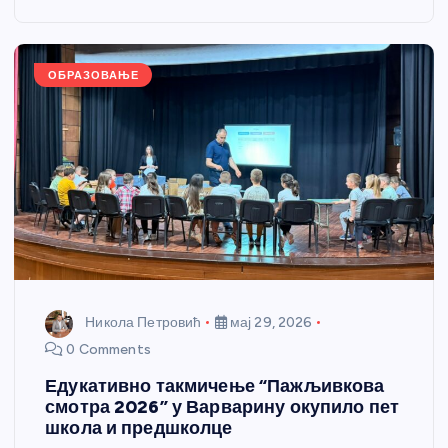
o
g
p
e
o
er
p
k
ОБРАЗОВАЊЕ
Никола Петровић
мај 29, 2026
0 Comments
Едукативно такмичење “Пажљивкова
смотра 2026” у Варварину окупило пет
школа и предшколце