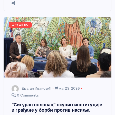
b
n
A
g
st
e
o
g
p
e
o
er
p
k
ДРУШТВО
Драган Ивановић
мај 29, 2026
0 Comments
“Сигуран ослонац” окупио институције
и грађане у борби против насиља