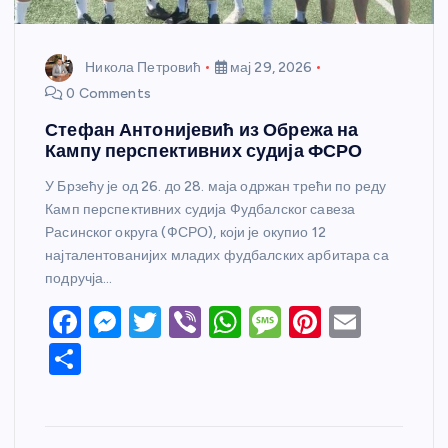
Никола Петровић
мај 29, 2026
0 Comments
Стефан Антонијевић из Обрежа на
Кампу перспективних судија ФСРО
У Брзећу је од 26. до 28. маја одржан трећи по реду
Камп перспективних судија Фудбалског савеза
Расинског округа (ФСРО), који је окупио 12
најталентованијих младих фудбалских арбитара са
подручја…
F
M
T
Vi
W
M
Pi
E
a
e
w
b
h
e
nt
m
S
c
ss
itt
er
at
ss
er
ail
h
e
e
er
s
a
e
ar