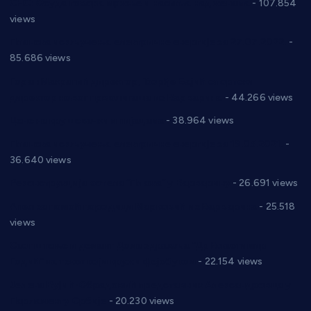
СНС: Осуда говора мржње и насиља над женама
- 107.854
views
Планска искључења електричне енергије за 27.07.2022.
-
85.686 views
Горан Макрагић директор, Ђорђе Бајић спортски
директор новог прволигаша из Варварина
- 44.266 views
Цене на крушевачким пијацама
- 38.964 views
Планска искључења електричне енергије за 19.05.2021.
-
36.640 views
Реконструкција хотела “Плажа” у Варварину
- 26.691 views
Апел за помоћ породици Марковић из Варварина
- 25.518
views
Саопштење и демант Дома здравља “Др Властимир
Годић” на текст који кружи фејсбуком
- 22.154 views
Јелена Вујић-Обрадовић представник Александровца у
Парламенту Србије
- 20.230 views