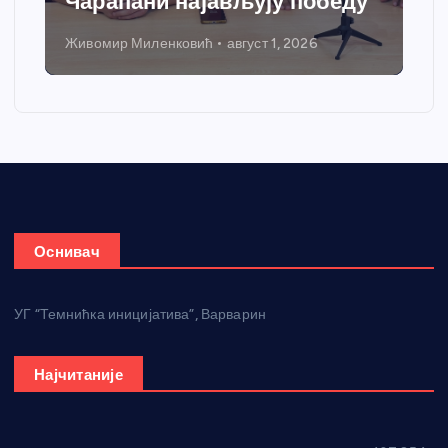
Чарапани најављују победу
Живомир Миленковић
август 1, 2026
Оснивач
УГ “Темнићка иницијатива”, Варварин
Најчитаније