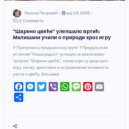
Никола Петровић
мај 29, 2026
0 Comments
“Шарено цвеће” улепшало вртић:
Малишани учили о природи кроз игру
У Припремној предшколској групи 3 Предшколске
установе “Наша радост” успешно је реализован
пројекат “Шарено цвеће”, током којег су деца кроз
игру, песму, креативне и истраживачке активности
учила о цвећу, биљкама…
F
M
T
Vi
W
M
Pi
E
a
e
w
b
h
e
nt
m
S
c
ss
itt
er
at
ss
er
ail
h
e
e
er
s
a
e
ar
b
n
A
g
st
e