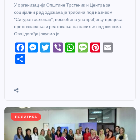
У организацији Општине Трстеник и Центра за
социјални рад одржана је трибина под називом
“Сигуран ослонац”, посвећена унапређењу процеса
препознавања и реаговања на насиље над женама.
Овај догађај окупио је…
F
M
T
Vi
W
M
Pi
E
a
e
w
b
h
e
nt
m
S
c
ss
itt
er
at
ss
er
ail
h
e
e
er
s
a
e
ar
b
n
A
g
st
e
o
g
p
e
o
er
p
k
ПОЛИТИКА