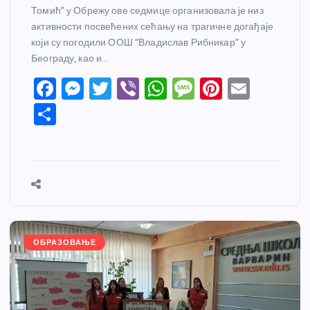
Томић” у Обрежу ове седмице организовала је низ
активности посвећених сећању на трагичне догађаје
који су погодили ООШ “Владислав Рибникар” у
Београду, као и…
F
M
T
Vi
W
M
Pi
E
a
e
w
b
h
e
nt
m
S
c
ss
itt
er
at
ss
er
ail
h
e
e
er
s
a
e
ar
b
n
A
g
st
e
o
g
p
e
o
er
p
k
ОБРАЗОВАЊЕ