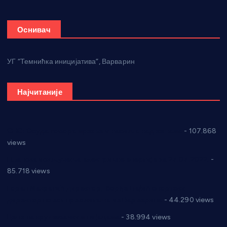
Оснивач
УГ “Темнићка иницијатива”, Варварин
Најчитаније
СНС: Осуда говора мржње и насиља над женама
- 107.868
views
Планска искључења електричне енергије за 27.07.2022.
-
85.718 views
Горан Макрагић директор, Ђорђе Бајић спортски
директор новог прволигаша из Варварина
- 44.290 views
Цене на крушевачким пијацама
- 38.994 views