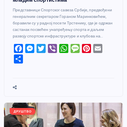
Представници Спортског савеза Србије, предвођени
генералним секретаром Гораном Маринковићем,
боравили су у радној посети Трстенику, где је одржан
састанак посвећен унапређењу спорта и даљем
развоју спортске инфраструктуре и клубова на…
F
M
T
Vi
W
M
Pi
E
a
e
w
b
h
e
nt
m
S
c
ss
itt
er
at
ss
er
ail
h
e
e
er
s
a
e
ar
b
n
A
g
st
e
o
g
p
e
o
er
p
k
ДРУШТВО