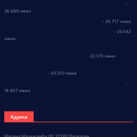
Планска искључења електричне енергије за 19.05.2021.
-
36.680 views
Реконструкција хотела “Плажа” у Варварину
- 26.717 views
Апел за помоћ породици Марковић из Варварина
- 25.542
views
Саопштење и демант Дома здравља “Др Властимир
Годић” на текст који кружи фејсбуком
- 22.170 views
Јелена Вујић-Обрадовић представник Александровца у
Парламенту Србије
- 20.250 views
Откривена илегална штампарија новца код Варварина
-
18.857 views
Адреса
Марина Мариновића бб, 37260 Варварин