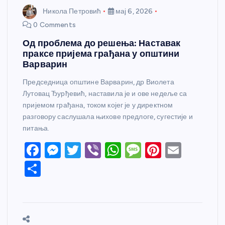
Никола Петровић
мај 6, 2026
0 Comments
Од проблема до решења: Наставак
праксе пријема грађана у општини
Варварин
Председница општине Варварин, др Виолета
Лутовац Ђурђевић, наставила је и ове недеље са
пријемом грађана, током којег је у директном
разговору саслушала њихове предлоге, сугестије и
питања.
F
M
T
Vi
W
M
Pi
E
a
e
w
b
h
e
nt
m
S
c
ss
itt
er
at
ss
er
ail
h
e
e
er
s
a
e
ar
b
n
A
g
st
e