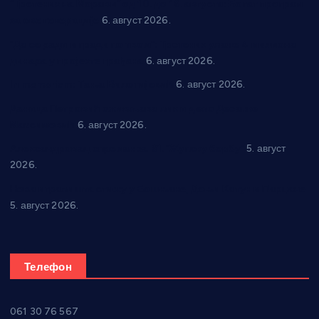
“Трстеник на Морави” од 10. до 16. августа: Богат програм
за све генерације
6. август 2026.
“Да се ради и гради по твом”: Трстеник улаже 4 милиона
динара у пројекте грађана
6. август 2026.
In memoriam: Тања Вилотијевић
6. август 2026.
Даница Петровић оживљава лик и дело Десанке
Максимовић
6. август 2026.
Александровац спреман за 61. “Жупску бербу”
5. август
2026.
Нова игралишта стижу у Бошњане, Доњи Катун и Парцане
5. август 2026.
Телефон
061 30 76 567