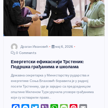
Драган Ивановић
мај 6, 2026
0 Comments
Енергетски ефикаснији Трстеник:
Подршка грађанима и школама
Државна секретарка у Министарству рударства и
енергетике Соња Влаховић боравила је у радној
посети Трстенику, где је заједно са председницом
општине Миленом Турк уручила уговоре грађанима
који су остварили право…