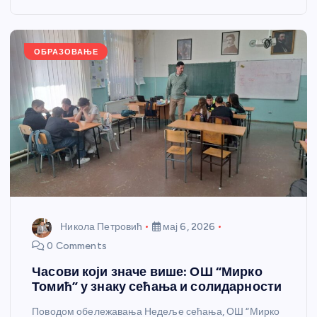
o
g
p
e
o
er
p
k
ОБРАЗОВАЊЕ
Никола Петровић
мај 6, 2026
0 Comments
Часови који значе више: ОШ “Мирко
Томић” у знаку сећања и солидарности
Поводом обележавања Недеље сећања, ОШ “Мирко