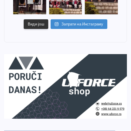
Види још
Запрати на Инстаграму