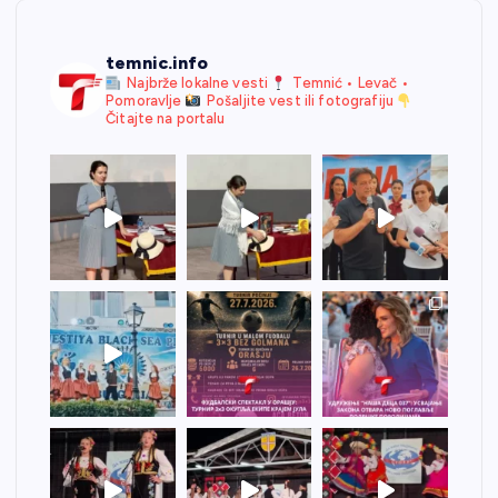
temnic.info
Najbrže lokalne vesti
Temnić • Levač •
Pomoravlje
Pošaljite vest ili fotografiju
Čitajte na portalu