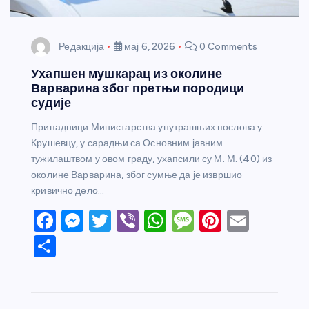
Редакција
мај 6, 2026
0 Comments
Ухапшен мушкарац из околине
Варварина због претњи породици
судије
Припадници Министарства унутрашњих послова у
Крушевцу, у сарадњи са Основним јавним
тужилаштвом у овом граду, ухапсили су М. М. (40) из
околине Варварина, због сумње да је извршио
кривично дело…
F
M
T
Vi
W
M
Pi
E
a
e
w
b
h
e
nt
m
S
c
ss
itt
er
at
ss
er
ail
h
e
e
er
s
a
e
ar