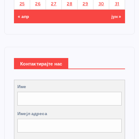
25
26
27
28
29
30
31
« апр
јун »
Контактирајте нас
Име
Имејл адреса