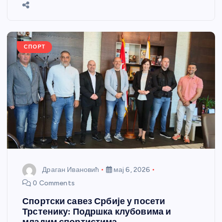
b
n
A
g
st
e
o
g
p
e
o
er
p
k
СПОРТ
Драган Ивановић
мај 6, 2026
0 Comments
Спортски савез Србије у посети
Трстенику: Подршка клубовима и
младим спортистима