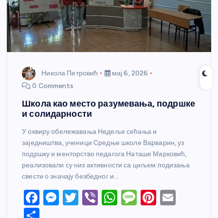
Никола Петровић
мај 6, 2026
0 Comments
Школа као место разумевања, подршке
и солидарности
У оквиру обележавања Недеље сећања и
заједништва, ученици Средње школе Варварин, уз
подршку и менторство педагога Наташе Марковић,
реализовали су низ активности са циљем подизања
свести о значају безбедног и…
F
M
T
Vi
W
M
Pi
E
a
e
w
b
h
e
nt
m
S