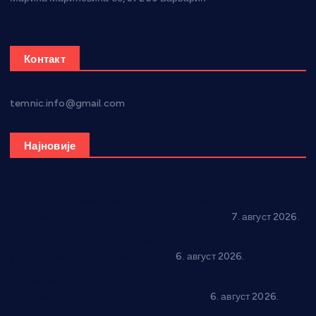
Контакт
temnic.info@gmail.com
Најновије
Општина Ћићевац наставља да подржава предузетнике:
10 нових субвенција за самозапошљавање
7. август 2026.
Вражогрнци чувају традицију: “Михољски сусрети села”
уз спортска надметања и забаву
6. август 2026.
Варварин подржао 25 нових предузетника: За
самозапошљавање по 380.000 динара
6. август 2026.