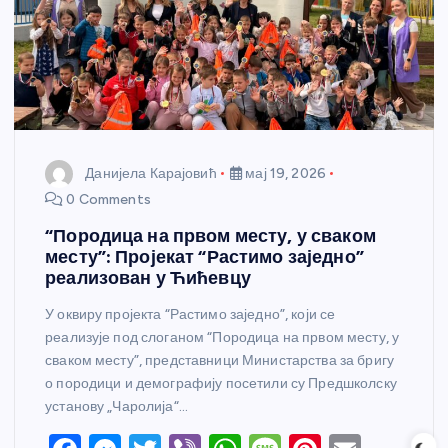
Данијела Карајовић
мај 19, 2026
0 Comments
“Породица на првом месту, у сваком
месту”: Пројекат “Растимо заједно”
реализован у Ћићевцу
У оквиру пројекта “Растимо заједно”, који се
реализује под слоганом “Породица на првом месту, у
сваком месту”, представници Министарства за бригу
о породици и демографију посетили су Предшколску
установу „Чаролија“…