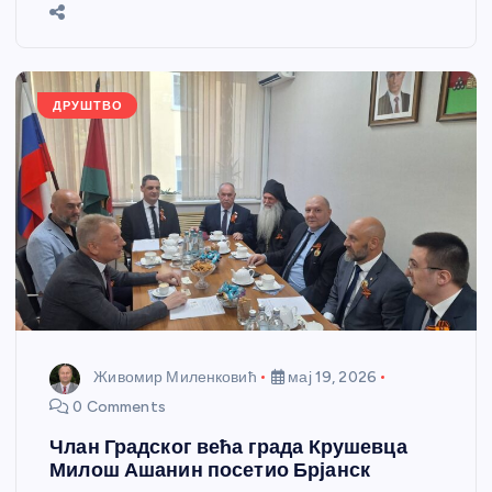
b
n
A
g
st
e
o
g
p
e
o
er
p
k
ДРУШТВО
Живомир Миленковић
мај 19, 2026
0 Comments
Члан Градског већа града Крушевца
Милош Ашанин посетио Брјанск