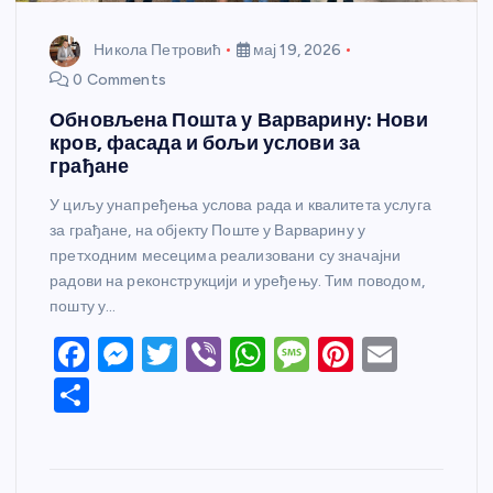
Никола Петровић
мај 19, 2026
0 Comments
Обновљена Пошта у Варварину: Нови
кров, фасада и бољи услови за
грађане
У циљу унапређења услова рада и квалитета услуга
за грађане, на објекту Поште у Варварину у
претходним месецима реализовани су значајни
радови на реконструкцији и уређењу. Тим поводом,
пошту у…
F
M
T
Vi
W
M
Pi
E
a
e
w
b
h
e
nt
m
S
c
ss
itt
er
at
ss
er
ail
h
e
e
er
s
a
e
ar