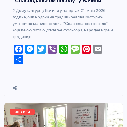
“Спасовданском поселу” у Бачини
У Дому културе у Бачини у четвртак, 21. маја 2026.
године, биће одржана традиционална културно-
уметничка манифестација “Спасовданско посело”,
која ће окупити љубитеље фолклора, народне игре и
традиције.
F
M
T
Vi
W
M
Pi
E
a
e
w
b
h
e
nt
m
S
c
ss
itt
er
at
ss
er
ail
h
e
e
er
s
a
e
ar
b
n
A
g
st
e
o
g
p
e
o
er
p
k
ЗДРАВЉЕ