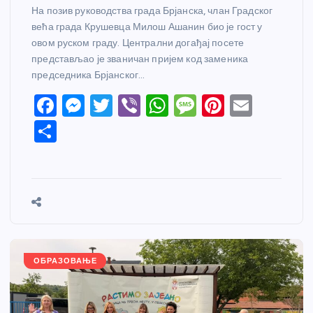
На позив руководства града Брјанска, члан Градског
већа града Крушевца Милош Ашанин био је гост у
овом руском граду. Централни догађај посете
представљао је званичан пријем код заменика
председника Брјанског…
F
M
T
Vi
W
M
Pi
E
a
e
w
b
h
e
nt
m
S
c
ss
itt
er
at
ss
er
ail
h
e
e
er
s
a
e
ar
b
n
A
g
st
e
o
g
p
e
o
er
p
k
ОБРАЗОВАЊЕ