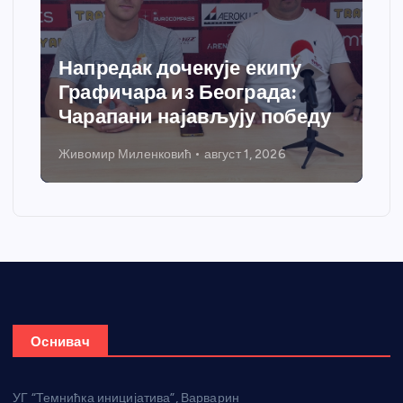
Спортски центар “Ћићевац”
добија савремени систем
грејања
Никола Петровић
јул 31, 2026
Оснивач
УГ “Темнићка иницијатива”, Варварин