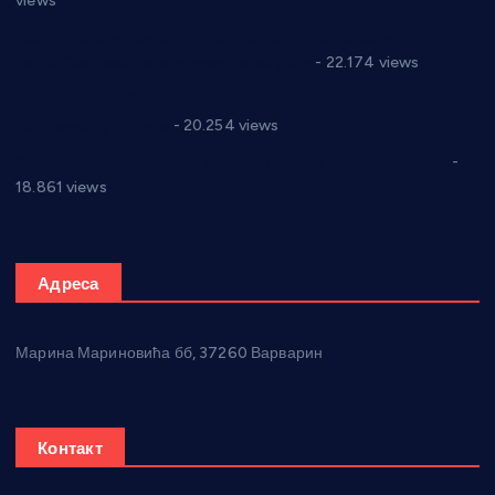
views
Саопштење и демант Дома здравља “Др Властимир
Годић” на текст који кружи фејсбуком
- 22.174 views
Јелена Вујић-Обрадовић представник Александровца у
Парламенту Србије
- 20.254 views
Откривена илегална штампарија новца код Варварина
-
18.861 views
Адреса
Марина Мариновића бб, 37260 Варварин
Контакт