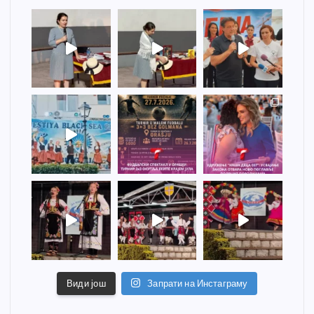
Види још
Запрати на Инстаграму