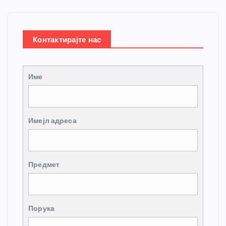
Контактирајте нас
Име
Имејл адреса
Предмет
Порука