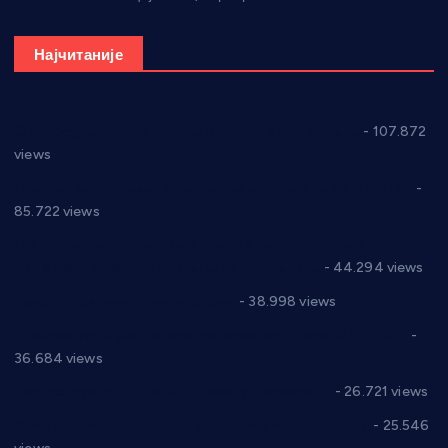
Најчитаније
СНС: Осуда говора мржње и насиља над женама
- 107.872
views
Планска искључења електричне енергије за 27.07.2022.
-
85.722 views
Горан Макрагић директор, Ђорђе Бајић спортски
директор новог прволигаша из Варварина
- 44.294 views
Цене на крушевачким пијацама
- 38.998 views
Планска искључења електричне енергије за 19.05.2021.
-
36.684 views
Реконструкција хотела “Плажа” у Варварину
- 26.721 views
Апел за помоћ породици Марковић из Варварина
- 25.546