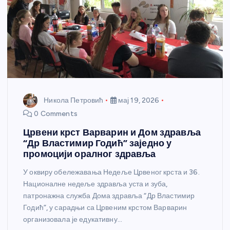
Никола Петровић
мај 19, 2026
0 Comments
Црвени крст Варварин и Дом здравља
“Др Властимир Годић” заједно у
промоцији оралног здравља
У оквиру обележавања Недеље Црвеног крста и 36.
Националне недеље здравља уста и зуба,
патронажна служба Дома здравља “Др Властимир
Годић”, у сарадњи са Црвеним крстом Варварин
организовала је едукативну…