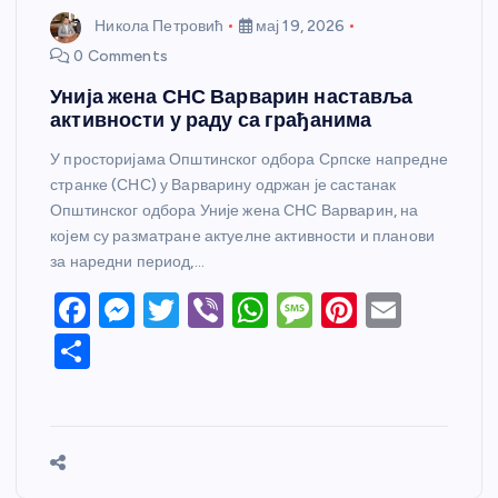
Никола Петровић
мај 19, 2026
0 Comments
Унија жена СНС Варварин наставља
активности у раду са грађанима
У просторијама Општинског одбора Српске напредне
странке (СНС) у Варварину одржан је састанак
Општинског одбора Уније жена СНС Варварин, на
којем су разматране актуелне активности и планови
за наредни период,…
F
M
T
Vi
W
M
Pi
E
a
e
w
b
h
e
nt
m
S
c
ss
itt
er
at
ss
er
ail
h
e
e
er
s
a
e
ar
b
n
A
g
st
e
o
g
p
e