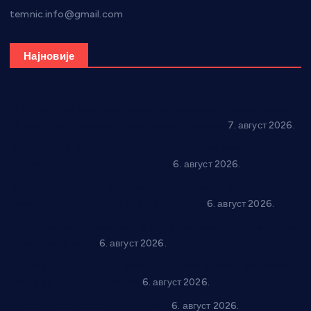
temnic.info@gmail.com
Најновије
Општина Ћићевац наставља да подржава предузетнике:
10 нових субвенција за самозапошљавање
7. август 2026.
Вражогрнци чувају традицију: “Михољски сусрети села”
уз спортска надметања и забаву
6. август 2026.
Варварин подржао 25 нових предузетника: За
самозапошљавање по 380.000 динара
6. август 2026.
“Трстеник на Морави” од 10. до 16. августа: Богат програм
за све генерације
6. август 2026.
“Да се ради и гради по твом”: Трстеник улаже 4 милиона
динара у пројекте грађана
6. август 2026.
In memoriam: Тања Вилотијевић
6. август 2026.