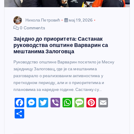
Никола Петровић
мај 19, 2026
0 Comments
Заједно до приоритета: Састанак
руководства општине Варварин са
мештанима Залоговца
Руководство општине Варварин посетило је Месну
заједницу Залоговац, где је са мештанима
разговарало о реализованим активностима у
претходном периоду, али и о приоритетима и
плановима за наредне године. Састанку су…
F
M
T
Vi
W
M
Pi
E
a
e
w
b
h
e
nt
m
S
c
ss
itt
er
at
ss
er
ail
h
e
e
er
s
a
e
ar