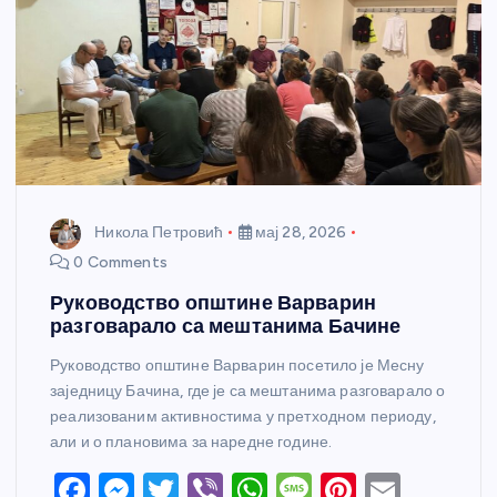
Никола Петровић
мај 28, 2026
0 Comments
Руководство општине Варварин
разговарало са мештанима Бачине
Руководство општине Варварин посетило је Месну
заједницу Бачина, где је са мештанима разговарало о
реализованим активностима у претходном периоду,
али и о плановима за наредне године.
F
M
T
Vi
W
M
Pi
E