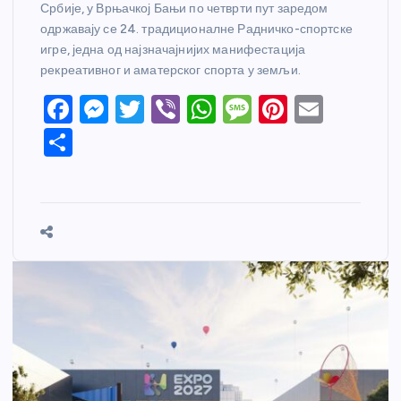
Србије, у Врњачкој Бањи по четврти пут заредом
одржавају се 24. традиционалне Радничко-спортске
игре, једна од најзначајнијих манифестација
рекреативног и аматерског спорта у земљи.
F
M
T
Vi
W
M
Pi
E
a
e
w
b
h
e
nt
m
S
c
ss
itt
er
at
ss
er
ail
h
e
e
er
s
a
e
ar
b
n
A
g
st
e
o
g
p
e
o
er
p
k