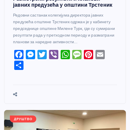
јавних предузећа у општини Трстеник
Редовни састанак колегијума директора јавних
предузећа општине Трстеник одржан је у кабинету
председнице општине Милене Турк, где су сумирани
резултати рада у претходном периоду и разматрани
планови за наредне активности.…
F
M
T
Vi
W
M
Pi
E
a
e
w
b
h
e
nt
m
S
c
ss
itt
er
at
ss
er
ail
h
e
e
er
s
a
e
ar
b
n
A
g
st
e
o
g
p
e
o
er
p
k
ДРУШТВО