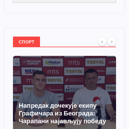
СПОРТ
Спортски центар “Ћићевац”
добија савремени систем
ду
грејања