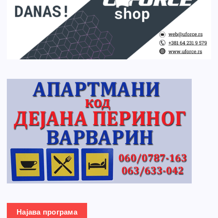
Најава програма