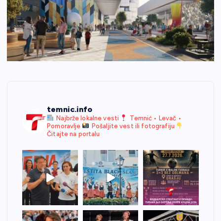
temnic.info
Najbrže lokalne vesti
Temnić • Levač •
Pomoravlje
Pošaljite vest ili fotografiju
Čitajte na portalu