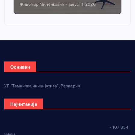
Никола Петровић
јул 31, 2026
Оснивач
УГ “Темнићка иницијатива”, Варварин
Најчитаније
СНС: Осуда говора мржње и насиља над женама
- 107.854
views