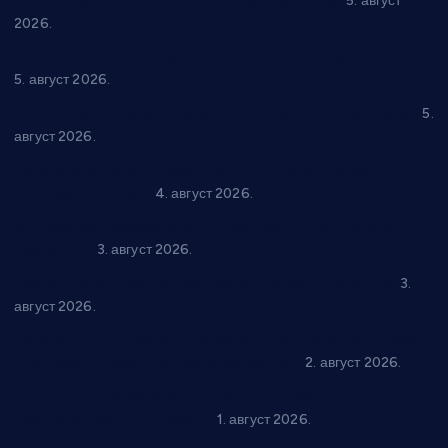
Александровац спреман за 61. “Жупску бербу”
5. август
2026.
Нова игралишта стижу у Бошњане, Доњи Катун и Парцане
5. август 2026.
У Ћићевцу одржана Конференција клубова Зоне “Запад”
5.
август 2026.
Четири учионице у старом делу ОШ “Јован Курсула”
добијају ново рухо
4. август 2026.
Књижевност, музика, спорт и уметност током августа у
Варварину
3. август 2026.
Трстеничанин освојио јубиларни циклус “Слагалице”
3.
август 2026.
Делегација Крушевца на прослави Дана Липецка у Русији:
Унапређење сарадње у свим областима
2. август 2026.
Напредак дочекује екипу Графичара из Београда:
Чарапани најављују победу
1. август 2026.