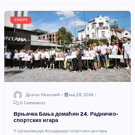
o
g
p
e
o
er
p
k
СПОРТ
Драган Ивановић
мај 28, 2026
0 Comments
Врњачка Бања домаћин 24. Радничко-
спортских игара
У организацији Асоцијације спортских центара