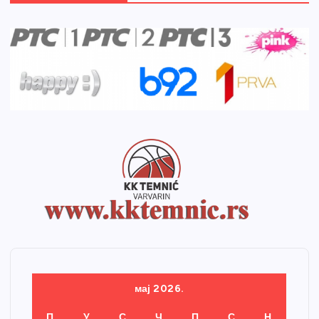
мај 2026.
П
У
С
Ч
П
С
Н