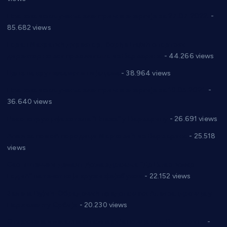
Планска искључења електричне енергије за 27.07.2022.
-
85.682 views
Горан Макрагић директор, Ђорђе Бајић спортски
директор новог прволигаша из Варварина
- 44.266 views
Цене на крушевачким пијацама
- 38.964 views
Планска искључења електричне енергије за 19.05.2021.
-
36.640 views
Реконструкција хотела “Плажа” у Варварину
- 26.691 views
Апел за помоћ породици Марковић из Варварина
- 25.518
views
Саопштење и демант Дома здравља “Др Властимир
Годић” на текст који кружи фејсбуком
- 22.152 views
Јелена Вујић-Обрадовић представник Александровца у
Парламенту Србије
- 20.230 views
Откривена илегална штампарија новца код Варварина
-