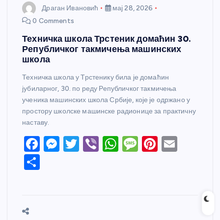
Драган Ивановић
мај 28, 2026
0 Comments
Техничка школа Трстеник домаћин 30.
Републичког такмичења машинских
школа
Техничка школа у Трстенику била је домаћин
јубиларног, 30. по реду Републичког такмичења
ученика машинских школа Србије, које је одржано у
простору школске машинске радионице за практичну
наставу.
F
M
T
Vi
W
M
Pi
E
a
e
w
b
h
e
nt
m
S
c
ss
itt
er
at
ss
er
ail
h
e
e
er
s
a
e
ar
b
n
A
g
st
e