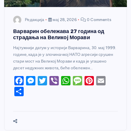
Редакција
мај 28, 2026
0 Comments
Варварин обележава 27 година од
страдања на Великој Морави
Најтужнији датум у историји Варварина, 30. мај 1999.
године, када је у злочиначкој НАТО агресији срушен
стари мост на Великој Морави и када је угашено
десет недужних живота, биће обележен…
F
M
T
Vi
W
M
Pi
E
a
e
w
b
h
e
nt
m
S
c
ss
itt
er
at
ss
er
ail
h
e
e
er
s
a
e
ar
b
n
A
g
st
e
o
g
p
e