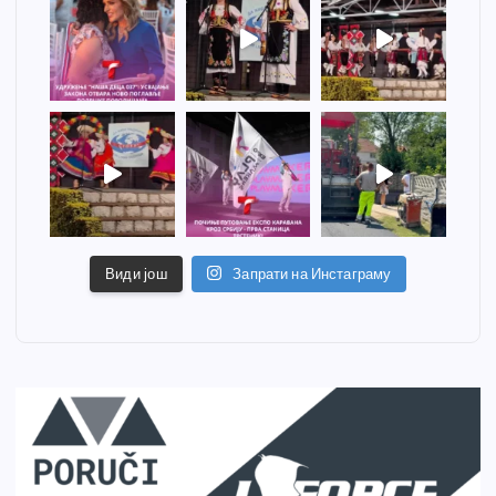
Види још
Запрати на Инстаграму