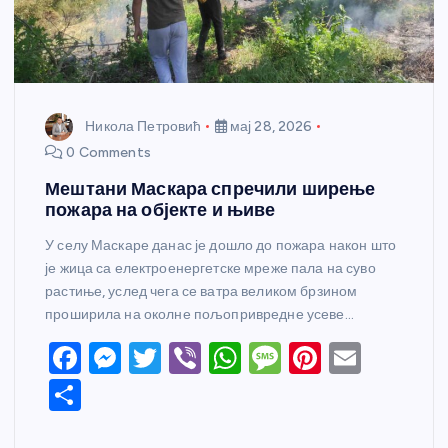
Никола Петровић
мај 28, 2026
0 Comments
Мештани Маскара спречили ширење
пожара на објекте и њиве
У селу Маскаре данас је дошло до пожара након што
је жица са електроенергетске мреже пала на суво
растиње, услед чега се ватра великом брзином
проширила на околне пољопривредне усеве…
F
M
T
Vi
W
M
Pi
E
a
e
w
b
h
e
nt
m
S
c
ss
itt
er
at
ss
er
ail
h