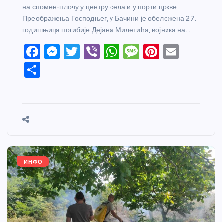
на спомен-плочу у центру села и у порти цркве
Преображења Господњег, у Бачини је обележена 27.
годишњица погибије Дејана Милетића, војника на…
F
M
T
Vi
W
M
Pi
E
a
e
w
b
h
e
nt
m
S
c
ss
itt
er
at
ss
er
ail
h
e
e
er
s
a
e
ar
b
n
A
g
st
e
o
g
p
e
o
er
p
k
ИНФО