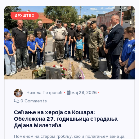
o
er
p
k
ДРУШТВО
Никола Петровић
мај 28, 2026
0 Comments
Сећање на хероја са Кошара:
Обележена 27. годишњица страдања
Дејана Милетића
Поменом на старом гробљу, као и полагањем венаца