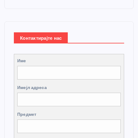
Контактирајте нас
Име
Имејл адреса
Предмет