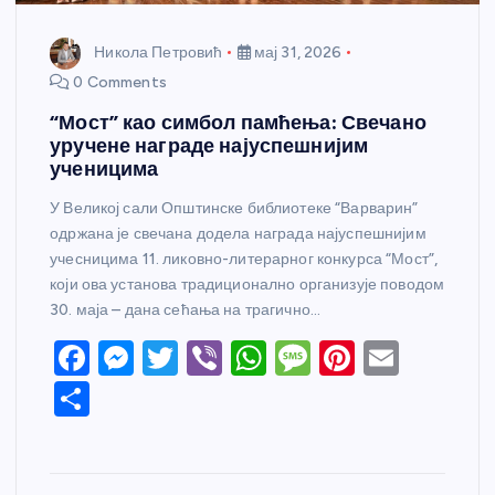
Никола Петровић
мај 31, 2026
0 Comments
“Мост” као симбол памћења: Свечано
уручене награде најуспешнијим
ученицима
У Великој сали Општинске библиотеке “Варварин”
одржана је свечана додела награда најуспешнијим
учесницима 11. ликовно-литерарног конкурса “Мост”,
који ова установа традиционално организује поводом
30. маја – дана сећања на трагично…
F
M
T
Vi
W
M
Pi
E
a
e
w
b
h
e
nt
m
S
c
ss
itt
er
at
ss
er
ail
h
e
e
er
s
a
e
ar