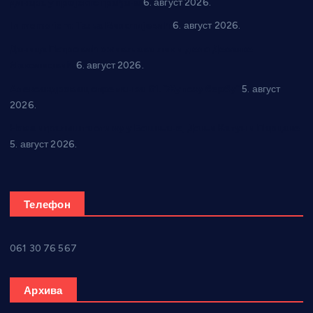
динара у пројекте грађана
6. август 2026.
In memoriam: Тања Вилотијевић
6. август 2026.
Даница Петровић оживљава лик и дело Десанке
Максимовић
6. август 2026.
Александровац спреман за 61. “Жупску бербу”
5. август
2026.
Нова игралишта стижу у Бошњане, Доњи Катун и Парцане
5. август 2026.
Телефон
061 30 76 567
Архива