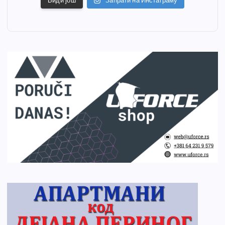
Види још
Запрати на Инстаграму