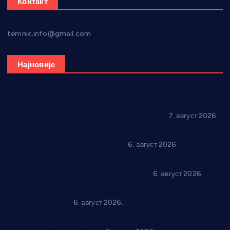
Контакт
temnic.info@gmail.com
Најновије
Општина Ћићевац наставља да подржава предузетнике:
10 нових субвенција за самозапошљавање
7. август 2026.
Вражогрнци чувају традицију: “Михољски сусрети села”
уз спортска надметања и забаву
6. август 2026.
Варварин подржао 25 нових предузетника: За
самозапошљавање по 380.000 динара
6. август 2026.
“Трстеник на Морави” од 10. до 16. августа: Богат програм
за све генерације
6. август 2026.
“Да се ради и гради по твом”: Трстеник улаже 4 милиона