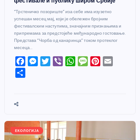
фестивале и публику широм Србије
“Трстеничко позориште” иза себе има изузетно
успешан месец мај, који је обележен бројним
фестивалским наступима, значајним признањима и
припремама за предстојеће међународно гостовање.
Представа “Чорба од канаринца” током протеклог
месеца…
F
M
T
Vi
W
M
Pi
E
a
e
w
b
h
e
nt
m
S
c
ss
itt
er
at
ss
er
ail
h
e
e
er
s
a
e
ar
b
n
A
g
st
e
o
g
p
e
o
er
p
k
ЕКОЛОГИЈА