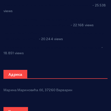
Апел за помоћ породици Марковић из Варварина
- 25.538
views
Саопштење и демант Дома здравља “Др Властимир
Годић” на текст који кружи фејсбуком
- 22.168 views
Јелена Вујић-Обрадовић представник Александровца у
Парламенту Србије
- 20.244 views
Откривена илегална штампарија новца код Варварина
-
18.851 views
Адреса
Марина Мариновића бб, 37260 Варварин