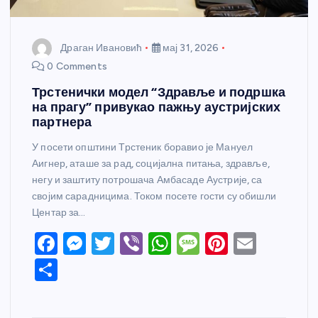
Драган Ивановић
мај 31, 2026
0 Comments
Трстенички модел “Здравље и подршка
на прагу” привукао пажњу аустријских
партнера
У посети општини Трстеник боравио је Мануел
Аигнер, аташе за рад, социјална питања, здравље,
негу и заштиту потрошача Амбасаде Аустрије, са
својим сарадницима. Током посете гости су обишли
Центар за…
F
M
T
Vi
W
M
Pi
E
a
e
w
b
h
e
nt
m
S
c
ss
itt
er
at
ss
er
ail
h
e
e
er
s
a
e
ar