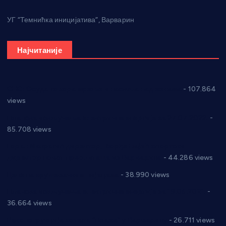
УГ “Темнићка иницијатива”, Варварин
Најчитаније
СНС: Осуда говора мржње и насиља над женама
- 107.864
views
Планска искључења електричне енергије за 27.07.2022.
-
85.708 views
Горан Макрагић директор, Ђорђе Бајић спортски
директор новог прволигаша из Варварина
- 44.286 views
Цене на крушевачким пијацама
- 38.990 views
Планска искључења електричне енергије за 19.05.2021.
-
36.664 views
Реконструкција хотела “Плажа” у Варварину
- 26.711 views