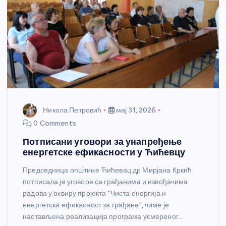
Никола Петровић
мај 31, 2026
0 Comments
Потписани уговори за унапређење
енергетске ефикасности у Ћићевцу
Председница општине Ћићевац др Мирјана Кркић
потписала је уговоре са грађанима и извођачима
радова у оквиру пројекта “Чиста енергија и
енергетска ефикасност за грађане”, чиме је
настављена реализација програма усмереног…