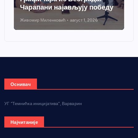
Чарапани најављују победу
Живомир Миленковић
август 1, 2026
Оснивач
УГ “Темнићка иницијатива”, Варварин
Најчитаније