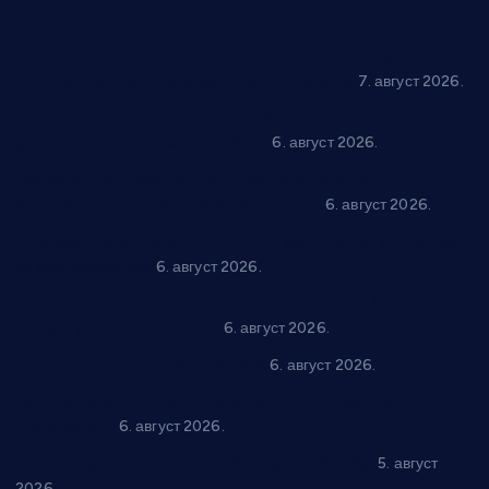
Општина Ћићевац наставља да подржава предузетнике:
10 нових субвенција за самозапошљавање
7. август 2026.
Вражогрнци чувају традицију: “Михољски сусрети села”
уз спортска надметања и забаву
6. август 2026.
Варварин подржао 25 нових предузетника: За
самозапошљавање по 380.000 динара
6. август 2026.
“Трстеник на Морави” од 10. до 16. августа: Богат програм
за све генерације
6. август 2026.
“Да се ради и гради по твом”: Трстеник улаже 4 милиона
динара у пројекте грађана
6. август 2026.
In memoriam: Тања Вилотијевић
6. август 2026.
Даница Петровић оживљава лик и дело Десанке
Максимовић
6. август 2026.
Александровац спреман за 61. “Жупску бербу”
5. август
2026.