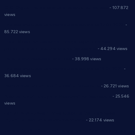
СНС: Осуда говора мржње и насиља над женама
- 107.872
views
Планска искључења електричне енергије за 27.07.2022.
-
85.722 views
Горан Макрагић директор, Ђорђе Бајић спортски
директор новог прволигаша из Варварина
- 44.294 views
Цене на крушевачким пијацама
- 38.998 views
Планска искључења електричне енергије за 19.05.2021.
-
36.684 views
Реконструкција хотела “Плажа” у Варварину
- 26.721 views
Апел за помоћ породици Марковић из Варварина
- 25.546
views
Саопштење и демант Дома здравља “Др Властимир
Годић” на текст који кружи фејсбуком
- 22.174 views
Јелена Вујић-Обрадовић представник Александровца у