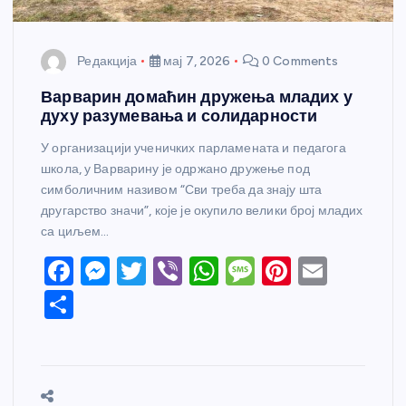
Редакција
мај 7, 2026
0 Comments
Варварин домаћин дружења младих у
духу разумевања и солидарности
У организацији ученичких парламената и педагога
школа, у Варварину је одржано дружење под
симболичним називом “Сви треба да знају шта
другарство значи”, које је окупило велики број младих
са циљем…
F
M
T
Vi
W
M
Pi
E
a
e
w
b
h
e
nt
m
S
c
ss
itt
er
at
ss
er
ail
h
e
e
er
s
a
e
ar
b
n
A
g
st
e