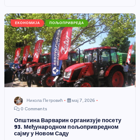
o
g
p
e
o
er
p
k
ЕКОНОМИЈА
ПОЉОПРИВРЕДА
Никола Петровић
мај 7, 2026
0 Comments
Општина Варварин организује посету
93. Међународном пољопривредном
сајму у Новом Саду