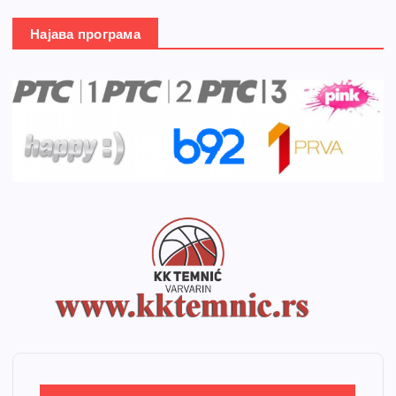
Најава програма