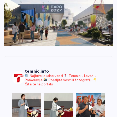
temnic.info
Najbrže lokalne vesti
Temnić • Levač •
Pomoravlje
Pošaljite vest ili fotografiju
Čitajte na portalu