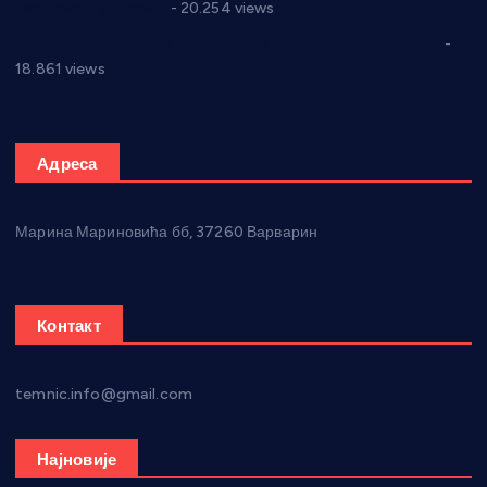
Парламенту Србије
- 20.254 views
Откривена илегална штампарија новца код Варварина
-
18.861 views
Адреса
Марина Мариновића бб, 37260 Варварин
Контакт
temnic.info@gmail.com
Најновије