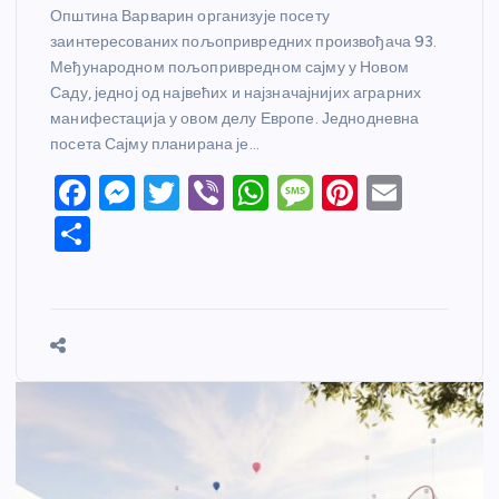
Општина Варварин организује посету
заинтересованих пољопривредних произвођача 93.
Међународном пољопривредном сајму у Новом
Саду, једној од највећих и најзначајнијих аграрних
манифестација у овом делу Европе. Једнодневна
посета Сајму планирана је…
F
M
T
Vi
W
M
Pi
E
a
e
w
b
h
e
nt
m
S
c
ss
itt
er
at
ss
er
ail
h
e
e
er
s
a
e
ar
b
n
A
g
st
e
o
g
p
e
o
er
p
k