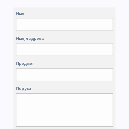
Име
Имејл адреса
Предмет
Порука