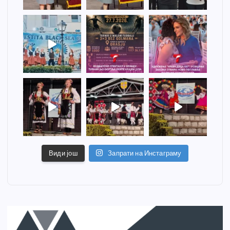
Види још
Запрати на Инстаграму