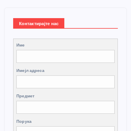
Контактирајте нас
Име
Имејл адреса
Предмет
Порука