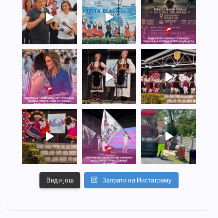
Види још
Запрати на Инстаграму