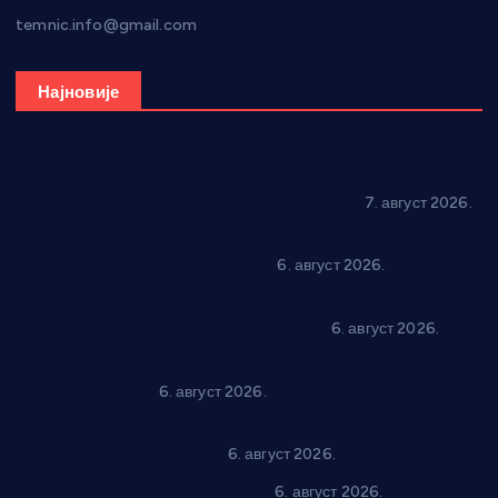
temnic.info@gmail.com
Најновије
Општина Ћићевац наставља да подржава предузетнике:
10 нових субвенција за самозапошљавање
7. август 2026.
Вражогрнци чувају традицију: “Михољски сусрети села”
уз спортска надметања и забаву
6. август 2026.
Варварин подржао 25 нових предузетника: За
самозапошљавање по 380.000 динара
6. август 2026.
“Трстеник на Морави” од 10. до 16. августа: Богат програм
за све генерације
6. август 2026.
“Да се ради и гради по твом”: Трстеник улаже 4 милиона
динара у пројекте грађана
6. август 2026.
In memoriam: Тања Вилотијевић
6. август 2026.