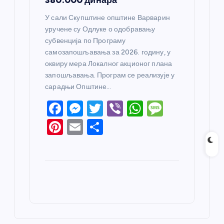
У сали Скупштине општине Варварин
уручене су Одлуке о одобравању
субвенција по Програму
самозапошљавања за 2026. годину, у
оквиру мера Локалног акционог плана
запошљавања. Програм се реализује у
сарадњи Општине…
F
M
T
Vi
W
M
a
e
w
b
h
e
Pi
E
S
c
ss
itt
er
at
ss
nt
m
h
e
e
er
s
a
er
ail
ar
b
n
A
g
e
e
o
g
p
e
st
o
er
p
k