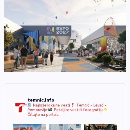
temnic.info
Najbrže lokalne vesti
Temnić • Levač •
Pomoravlje
Pošaljite vest ili fotografiju
Čitajte na portalu