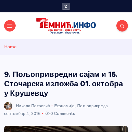
S
k
i
p
t
o
Темнићки
c
Home
o
n
информативн
t
e
9. Пољопривредни сајам и 16.
и портал
n
Сточарска изложба 01. октобра
t
у Крушевцу
Никола Петровић
Економија
,
Пољопривреда
септембар 4, 2016
0 Comments