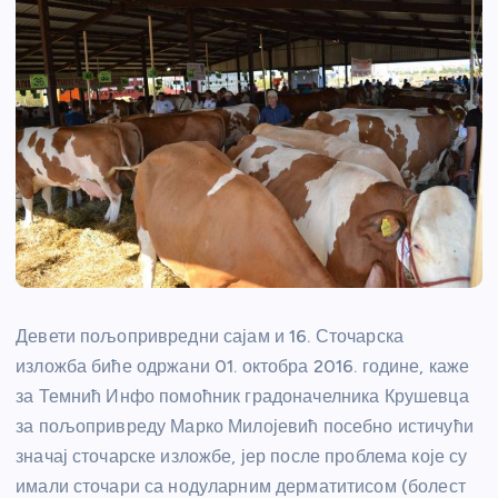
Девети пољопривредни сајам и 16. Сточарска
изложба биће одржани 01. октобра 2016. године, каже
за Темнић Инфо помоћник градоначелника Крушевца
за пољопривреду Марко Милојевић посебно истичући
значај сточарске изложбе, јер после проблема које су
имали сточари са нодуларним дерматитисом (болест