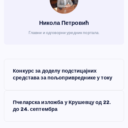
Никола Петровић
Главни и одговорни уредник портала.
К
Конкурс за доделу подстицајних
р
средстава за пољопривреднике у току
е
Пчеларска изложба у Крушевцу од 22.
т
до 24. септембра
а