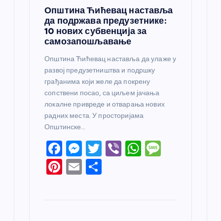
Општина Ћићевац наставља
да подржава предузетнике:
10 нових субвенција за
самозапошљавање
Општина Ћићевац наставља да улаже у
развој предузетништва и подршку
грађанима који желе да покрену
сопствени посао, са циљем јачања
локалне привреде и отварања нових
радних места. У просторијама
Општинске…
F
M
T
Vi
W
M
a
e
w
b
h
e
Pi
E
S
c
ss
itt
er
at
ss
nt
m
h
e
e
er
s
a
er
ail
ar
b
n
A
g
e
e