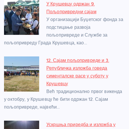
e
e
er
s
a
e
e
У Крушевцу одржан 9.
b
n
A
g
st
Пољопривредни сајам
o
g
p
e
У организацији Буџетског фонда за
o
er
p
подстицање развоја
пољопривреде и Службе за
k
пољопривреду Града Крушевца, као…
12. Сајам пољопривреде и 3.
Републичка изложба говеда
сименталске расе у суботу у
Крушевцу
Већ традиционално првог викенда
у октобру, у Крушевцу ће бити одржан 12. Сајам
пољопривреде, највећи…
Ускршња приредба и изложба у