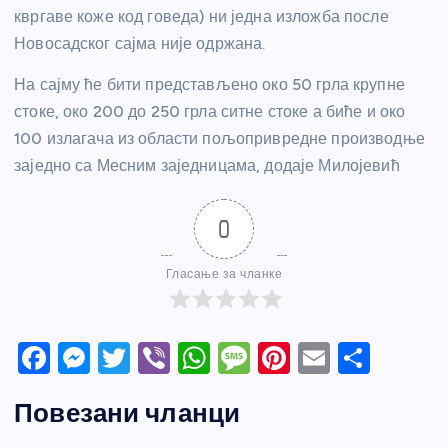
квргаве коже код говеда) ни једна изложба после
Новосадског сајма није одржана.
На сајму ће бити представљено око 50 грла крупне
стоке, око 200 до 250 грла ситне стоке а биће и око
100 излагача из области пољопривредне производње
заједно са Месним заједницама, додаје Милојевић
0
Гласање за чланке
F
M
T
Vi
W
M
Pi
E
S
a
e
w
b
h
e
nt
m
h
Повезани чланци
c
ss
itt
er
at
ss
er
ail
ar