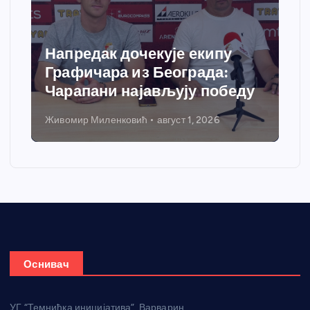
Напредак дочекује екипу
Графичара из Београда:
Чарапани најављују победу
Живомир Миленковић
август 1, 2026
Оснивач
УГ “Темнићка иницијатива”, Варварин