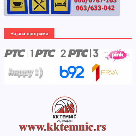
Најава програма