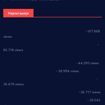
Најчитаније
СНС: Осуда говора мржње и насиља над женама
- 107.868
views
Планска искључења електричне енергије за 27.07.2022.
-
85.718 views
Горан Макрагић директор, Ђорђе Бајић спортски
директор новог прволигаша из Варварина
- 44.290 views
Цене на крушевачким пијацама
- 38.994 views
Планска искључења електричне енергије за 19.05.2021.
-
36.676 views
Реконструкција хотела “Плажа” у Варварину
- 26.717 views
Апел за помоћ породици Марковић из Варварина
- 25.542