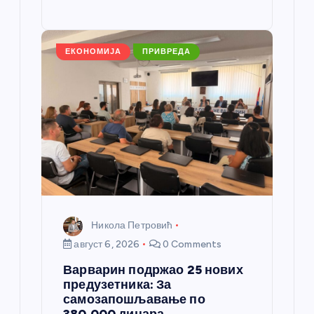
o
g
p
e
st
o
er
p
k
ЕКОНОМИЈА
ПРИВРЕДА
Никола Петровић
август 6, 2026
0 Comments
Варварин подржао 25 нових
предузетника: За
самозапошљавање по
380.000 динара