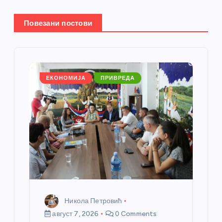
њ
Повезани постови
е
ч
л
ЕКОНОМИЈА
ПРИВРЕДА
а
н
к
а
Никола Петровић
август 7, 2026
0 Comments