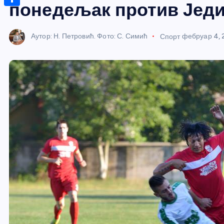
r
s
понедељак против Једи
n
m
A
S
a
t
a
p
h
g
Аутор: Н. Петровић. Фото: С. Симић
Спорт
фебруар 4, 
e
i
p
a
e
r
l
r
e
e
s
t