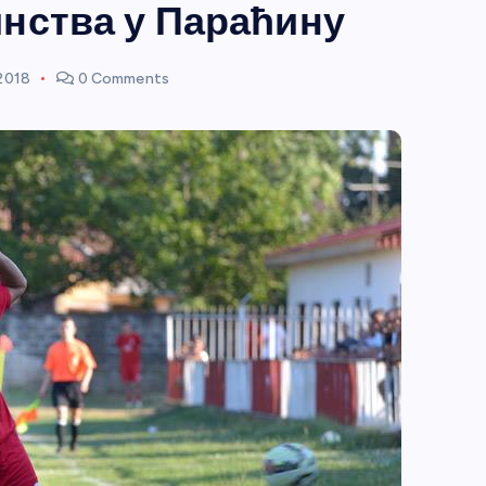
нства у Параћину
2018
0 Comments