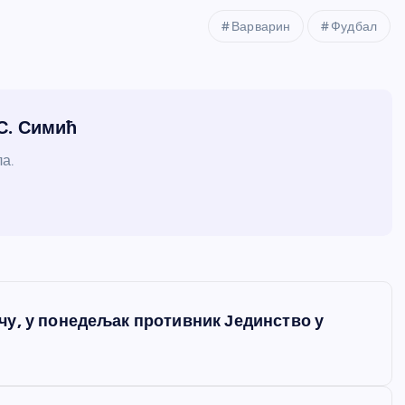
Варварин
Фудбал
 С. Симић
а.
у, у понедељак противник Јединство у