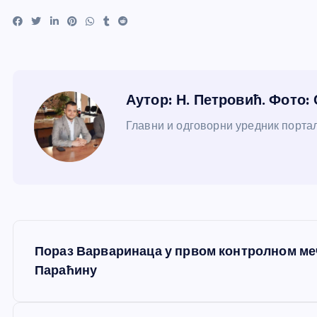
Аутор: Н. Петровић. Фото:
Главни и одговорни уредник портал
К
Пораз Варваринаца у првом контролном меч
р
Параћину