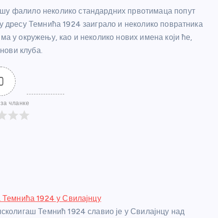
ашу фалило неколико стандардних првотимаца попут
 у дресу Темнића 1924 заиграло и неколико повратника
ма у окружењу, као и неколико нових имена који ће,
нови клуба.
0
за чланке
 Темнића 1924 у Свилајнцу
сколигаш Темнић 1924 славио је у Свилајнцу над