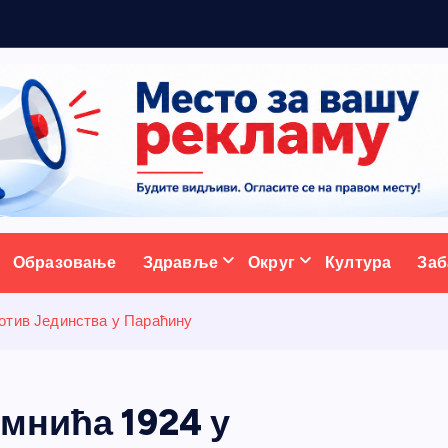
м
а
н
ативни портал
Образовање
Здравље
Округ
Култура
Заб
отив Јединства у Параћину
мнића 1924 у