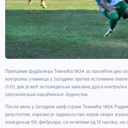
Припреме фудбалера Темнића 1924 за пролећни део сезон
контролна утакмица у Јагодини против истоимене екип
(1:0), док је већ за понедељак заказана друга контролн
српсколигаша параћинског Јединства.
После меча у Јагодини шеф струке Темнића 1924 Радми
резултатом, изразио је задовољство игром својих играча
понедељак 05. фебруара, са почетком од 13 часова, на