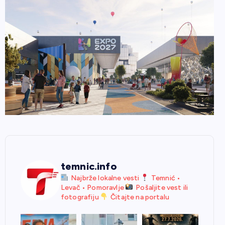
temnic.info
Najbrže lokalne vesti
Temnić •
Levač • Pomoravlje
Pošaljite vest ili
fotografiju
Čitajte na portalu