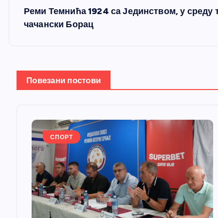
е
Реми Темнића 1924 са Јединством, у среду 
т
чачански Борац
а
њ
Повезани постови
е
ч
СПОРТ
л
а