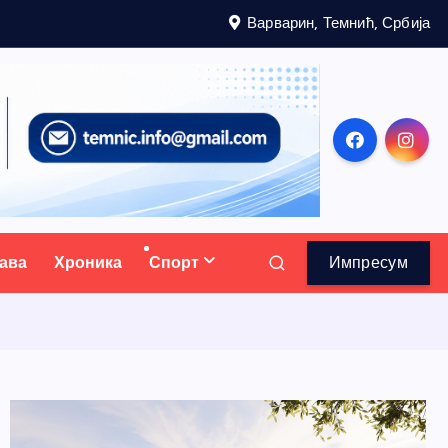
Варварин, Темнић, Србија
ава
Хроника
Спорт
Импресум