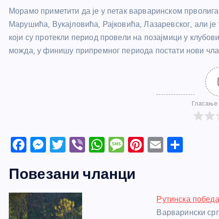
Морамо приметити да је у петак варваринском прволиг
Марушића, Вукајловића, Рајковића, Лазаревског, али је
који су протекли период провели на позајмици у клубови
можда, у финишу припремног периода постати нови чла
Гласање 
F
M
T
Vi
W
M
Pi
E
S
a
e
w
b
h
e
nt
m
h
Повезани чланци
c
ss
itt
er
at
ss
er
ail
ar
e
e
er
s
a
e
e
Рутинска победа
b
n
A
g
st
Варварински срп