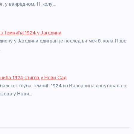
, у ванредном, 11. колу…
з Темнића 1924 у Јагодини
диону у Јагодини одигран је последњи меч 8. кола Прве
…
нића 1924 стигла у Нови Сад
балског клуба Темнић 1924 из Варварина допутовала је
часова у Нови…