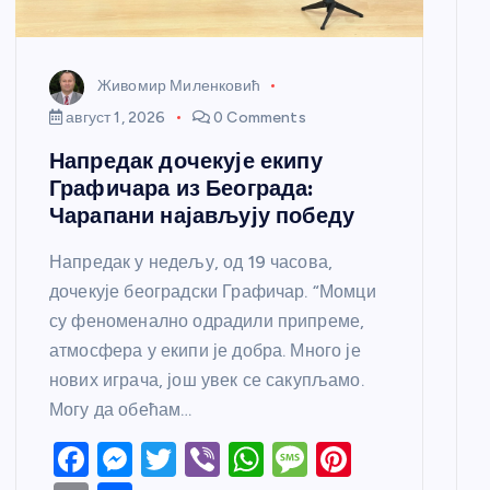
Живомир Миленковић
август 1, 2026
0 Comments
Напредак дочекује екипу
Графичара из Београда:
Чарапани најављују победу
Напредак у недељу, од 19 часова,
дочекује београдски Графичар. “Момци
су феноменално одрадили припреме,
атмосфера у екипи је добра. Много је
нових играча, још увек се сакупљамо.
Могу да обећам…
F
M
T
Vi
W
M
Pi