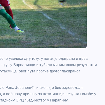
е увелико су у току, у петак је одиграна и прва
е коју су Варваринци изгубили минималним резултатом
а утакмица, овог пута против другопласираног
ло Раца Јовановић, и ако није био задовољан
, а већ нову прилику за позитивнији резултат имаће у
 стадиону СРЦ “Јединство” у Параћину.