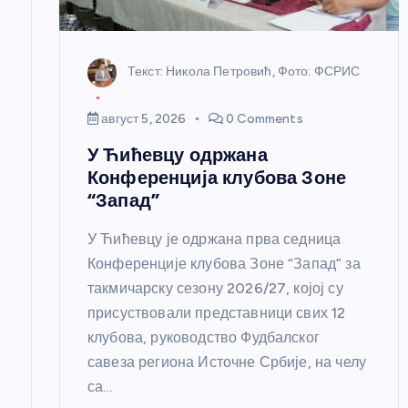
н
к
Текст: Никола Петровић, Фото: ФСРИС
а
август 5, 2026
0 Comments
У Ћићевцу одржана
Конференција клубова Зоне
“Запад”
У Ћићевцу је одржана прва седница
Конференције клубова Зоне “Запад” за
такмичарску сезону 2026/27, којој су
присуствовали представници свих 12
клубова, руководство Фудбалског
савеза региона Источне Србије, на челу
са…