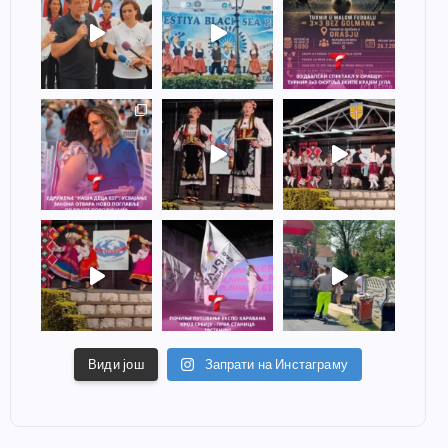
Види још
Запрати на Инстаграму