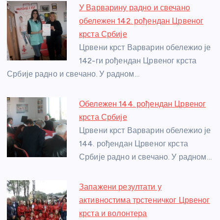
e
e
er
s
a
e
e
У Варварину радно и свечано
b
n
A
g
st
обележен 142. рођендан Црвеног
o
g
p
e
крста Србије
o
er
p
Црвени крст Варварин обележио је
142-ги рођендан Црвеног крста
k
Србије радно и свечано. У радном…
Обележен 144. рођендан Црвеног
крста Србије
Црвени крст Варварин обележио је
144. рођендан Црвеног крста
Србије радно и свечано. У радном…
Запажени резултати у
активностима трстеничког Црвеног
крста и волонтера