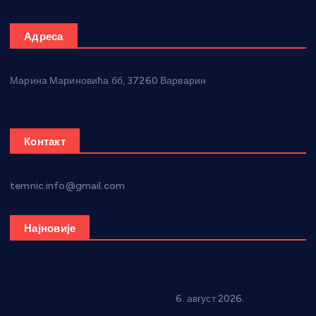
Адреса
Марина Мариновића бб, 37260 Варварин
Контакт
temnic.info@gmail.com
Најновије
Вражогрнци чувају традицију: “Михољски сусрети села”
уз спортска надметања и забаву
6. август 2026.