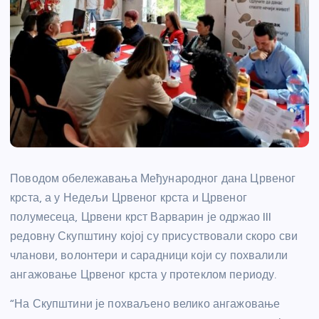
Поводом обележавања Међународног дана Црвеног
крста, а у Недељи Црвеног крста и Црвеног
полумесеца, Црвени крст Варварин је одржао III
редовну Скупштину којој су присуствовали скоро сви
чланови, волонтери и сарадници који су похвалили
ангажовање Црвеног крста у протеклом периоду.
“На Скупштини је похваљено велико ангажовање