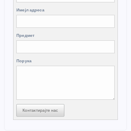
Имејл адреса
Предмет
Порука
Контактирајте нас