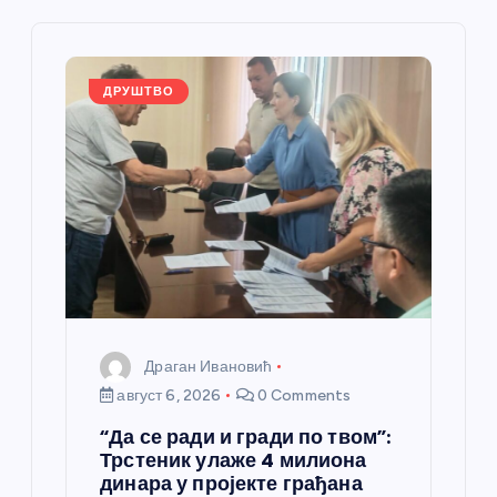
е
ч
л
ДРУШТВО
а
н
к
а
Драган Ивановић
август 6, 2026
0 Comments
“Да се ради и гради по твом”:
Трстеник улаже 4 милиона
динара у пројекте грађана