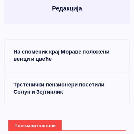
Редакција
К
На споменик крај Мораве положени
р
венци и цвеће
е
Трстенички пензионери посетили
т
Солун и Зејтинлик
а
њ
Повезани постови