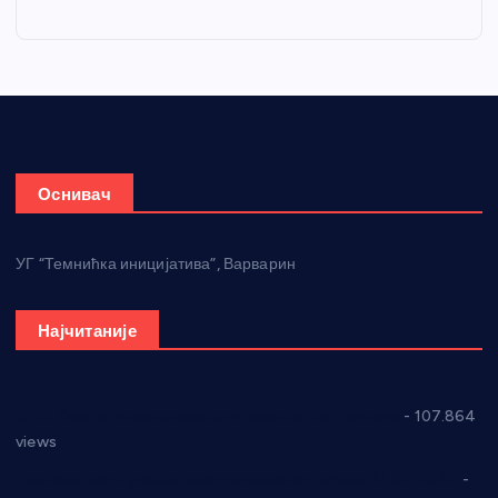
Оснивач
УГ “Темнићка иницијатива”, Варварин
Најчитаније
СНС: Осуда говора мржње и насиља над женама
- 107.864
views
Планска искључења електричне енергије за 27.07.2022.
-