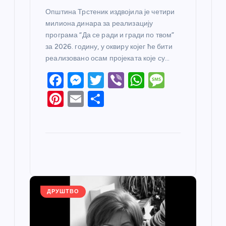
Општина Трстеник издвојила је четири
милиона динара за реализацију
програма “Да се ради и гради по твом”
за 2026. годину, у оквиру којег ће бити
реализовано осам пројеката које су…
F
M
T
Vi
W
M
a
e
w
b
h
e
Pi
E
S
c
ss
itt
er
at
ss
nt
m
h
e
e
er
s
a
er
ail
ar
b
n
A
g
e
e
o
g
p
e
st
o
er
p
k
ДРУШТВО