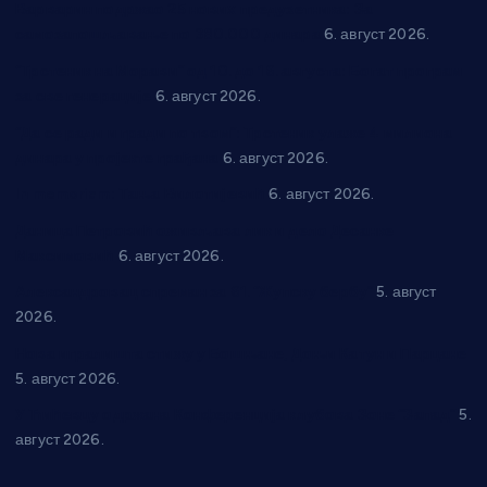
Варварин подржао 25 нових предузетника: За
самозапошљавање по 380.000 динара
6. август 2026.
“Трстеник на Морави” од 10. до 16. августа: Богат програм
за све генерације
6. август 2026.
“Да се ради и гради по твом”: Трстеник улаже 4 милиона
динара у пројекте грађана
6. август 2026.
In memoriam: Тања Вилотијевић
6. август 2026.
Даница Петровић оживљава лик и дело Десанке
Максимовић
6. август 2026.
Александровац спреман за 61. “Жупску бербу”
5. август
2026.
Нова игралишта стижу у Бошњане, Доњи Катун и Парцане
5. август 2026.
У Ћићевцу одржана Конференција клубова Зоне “Запад”
5.
август 2026.