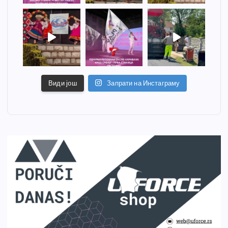
Види још
Запрати на Инстаграму