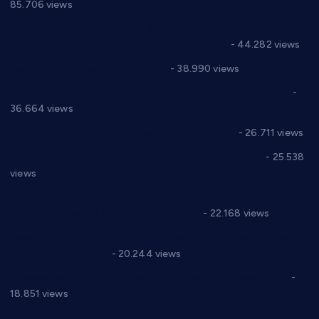
85.706 views
Горан Макрагић директор, Ђорђе Бајић спортски
директор новог прволигаша из Варварина
- 44.282 views
Цене на крушевачким пијацама
- 38.990 views
Планска искључења електричне енергије за 19.05.2021.
-
36.664 views
Реконструкција хотела “Плажа” у Варварину
- 26.711 views
Апел за помоћ породици Марковић из Варварина
- 25.538
views
Саопштење и демант Дома здравља “Др Властимир
Годић” на текст који кружи фејсбуком
- 22.168 views
Јелена Вујић-Обрадовић представник Александровца у
Парламенту Србије
- 20.244 views
Откривена илегална штампарија новца код Варварина
-
18.851 views