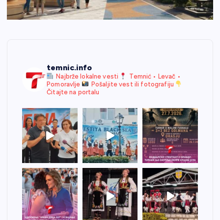
temnic.info
Najbrže lokalne vesti
Temnić • Levač •
Pomoravlje
Pošaljite vest ili fotografiju
Čitajte na portalu