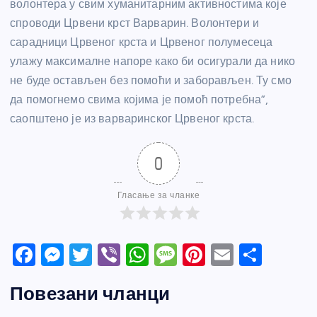
волонтера у свим хуманитарним активностима које
спроводи Црвени крст Варварин. Волонтери и
сарадници Црвеног крста и Црвеног полумесеца
улажу максималне напоре како би осигурали да нико
не буде остављен без помоћи и заборављен. Ту смо
да помогнемо свима којима је помоћ потребна”,
саопштено је из варваринског Црвеног крста.
0
Гласање за чланке
F
M
T
Vi
W
M
Pi
E
S
a
e
w
b
h
e
nt
m
h
Повезани чланци
c
ss
itt
er
at
ss
er
ail
ar