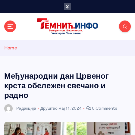
S
k
i
p
t
o
Темнићки
c
Home
o
n
информативн
t
e
Међународни дан Црвеног
и портал
n
крста обележен свечано и
t
радно
Редакција
Друштво
мај 11, 2024
0 Comments