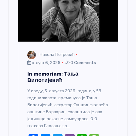
Никола Петровић
август 6, 2026
0 Comments
In memoriam: Тања
Вилотијевић
У среду, 5. августа 2026. године, у 59.
години живота, преминула је Тања
Вилотијевић, секретар Општинског већа
општине Варварин, саопштила је ова
јединица локалне самоуправе. 0 0
гласова Гласање за…