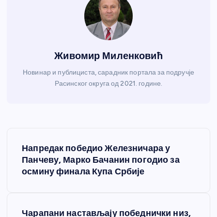
Живомир Миленковић
Новинар и публициста, сарадник портала за подручје
Расинског округа од 2021. године.
К
Напредак победио Железничара у
р
Панчеву, Марко Бачанин погодио за
осмину финала Купа Србије
е
т
Чарапани настављају победнички низ,