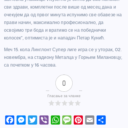
сви здрави, комплетни после више од месец дана и
очекујем да од првог минута испунимо све обавезе на
прави начин, максимално професионално, да
освојимо три бода и вратимо се на победнички
колосек”, оптимиста је и нападач Петар Кунић.
Меч 15. кола Линглонт Супер лиге игра се у уторак, 02.
новембра, на стадиону Металца у Горњем Милановцу,
са почетком у 16 часова.
0
Гласање за чланке
F
M
T
Vi
W
M
Pi
E
S