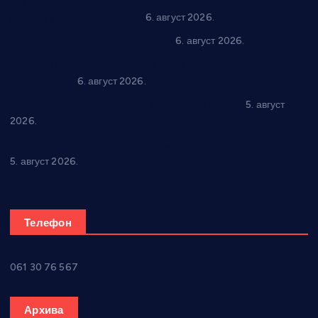
“Да се ради и гради по твом”: Трстеник улаже 4 милиона
динара у пројекте грађана
6. август 2026.
In memoriam: Тања Вилотијевић
6. август 2026.
Даница Петровић оживљава лик и дело Десанке
Максимовић
6. август 2026.
Александровац спреман за 61. “Жупску бербу”
5. август
2026.
Нова игралишта стижу у Бошњане, Доњи Катун и Парцане
5. август 2026.
Телефон
061 30 76 567
Архива