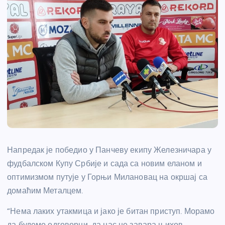
Напредак је победио у Панчеву екипу Железничара у
фудбалском Купу Србије и сада са новим еланом и
оптимизмом путује у Горњи Милановац на окршај са
домаћим Металцем.
“Нема лаких утакмица и јако је битан приступ. Морамо
да будемо одговорни, да нас не завара њихов