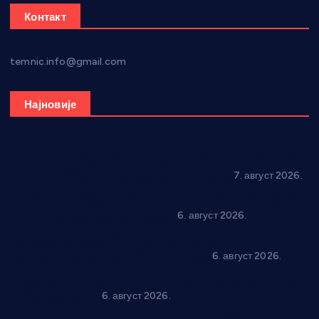
Контакт
temnic.info@gmail.com
Најновије
Општина Ћићевац наставља да подржава предузетнике:
10 нових субвенција за самозапошљавање
7. август 2026.
Вражогрнци чувају традицију: “Михољски сусрети села”
уз спортска надметања и забаву
6. август 2026.
Варварин подржао 25 нових предузетника: За
самозапошљавање по 380.000 динара
6. август 2026.
“Трстеник на Морави” од 10. до 16. августа: Богат програм
за све генерације
6. август 2026.