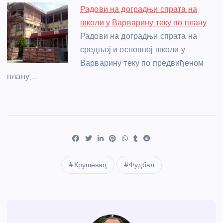
Радови на доградњи спрата на
школи у Варварину теку по плану
Радови на доградњи спрата на
средњој и основној школи у
Варварину теку по предвиђеном
плану,…
Крушевац
Фудбал