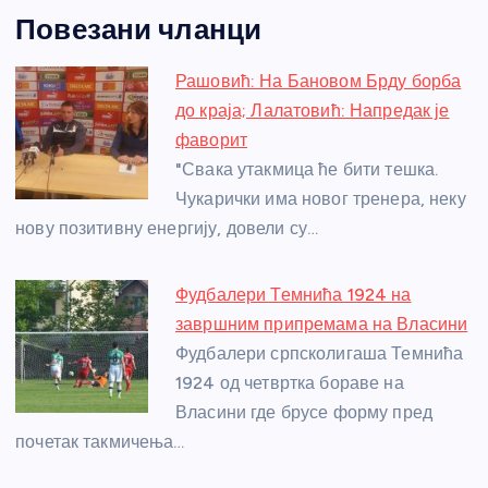
a
e
w
b
h
e
nt
m
h
Повезани чланци
c
ss
itt
er
at
ss
er
ail
ar
e
e
er
s
a
e
e
Рашовић: На Бановом Брду борба
b
n
A
g
st
до краја; Лалатовић: Напредак је
o
g
p
e
фаворит
o
er
p
"Свака утакмица ће бити тешка.
Чукарички има новог тренера, неку
k
нову позитивну енергију, довели су…
Фудбалери Темнића 1924 на
завршним припремама на Власини
Фудбалери српсколигаша Темнића
1924 од четвртка бораве на
Власини где брусе форму пред
почетак такмичења…