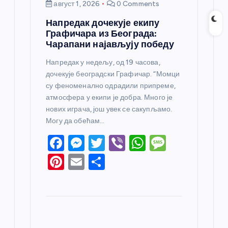
август 1, 2026
0 Comments
Напредак дочекује екипу
Графичара из Београда:
Чарапани најављују победу
Напредак у недељу, од 19 часова,
дочекује београдски Графичар. “Момци
су феноменално одрадили припреме,
атмосфера у екипи је добра. Много је
нових играча, још увек се сакупљамо.
Могу да обећам…
F
M
T
Vi
W
M
a
e
w
b
h
e
Pi
E
S
c
ss
itt
er
at
ss
nt
m
h
e
e
er
s
a
er
ail
ar
b
n
A
g
e
e
o
g
p
e
st