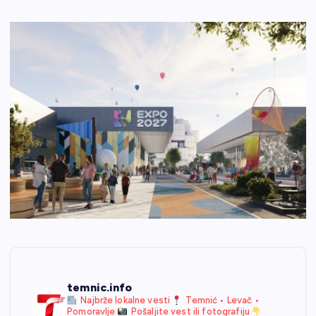
temnic.info
Najbrže lokalne vesti
Temnić • Levač •
Pomoravlje
Pošaljite vest ili fotografiju