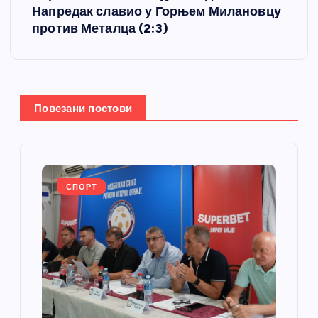
Напредак славио у Горњем Милановцу
а
против Металца (2:3)
њ
е
Повезани постови
ч
л
а
СПОРТ
н
к
а