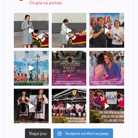
Čitajte na portalu
Види још
Запрати на Инстаграму