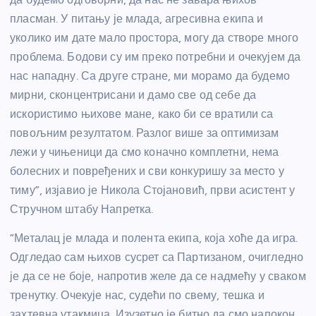
пласман. У питању је млада, агресивна екипа и
уколико им дате мало простора, могу да створе много
проблема. Бодови су им преко потребни и очекујем да
нас нападну. Са друге стране, ми морамо да будемо
мирни, сконцентрисани и дамо све од себе да
искористимо њихове мане, како би се вратили са
повољним резултатом. Разлог више за оптимизам
лежи у чињеници да смо коначно комплетни, нема
болесних и повређених и сви конкуришу за место у
тиму”, изјавио је Никола Стојановић, први асистент у
Стручном штабу Напретка.
“Металац је млада и полента екипа, која хоће да игра.
Одгледао сам њихов сусрет са Партизаном, очигледно
је да се не боје, напротив желе да се надмећу у сваком
тренутку. Очекује нас, судећи по свему, тешка и
захтевна утакмица. Изузетно је битно да смо напокон