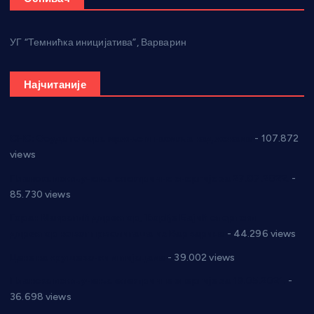
УГ “Темнићка иницијатива”, Варварин
Најчитаније
СНС: Осуда говора мржње и насиља над женама
- 107.872
views
Планска искључења електричне енергије за 27.07.2022.
-
85.730 views
Горан Макрагић директор, Ђорђе Бајић спортски
директор новог прволигаша из Варварина
- 44.296 views
Цене на крушевачким пијацама
- 39.002 views
Планска искључења електричне енергије за 19.05.2021.
-
36.698 views