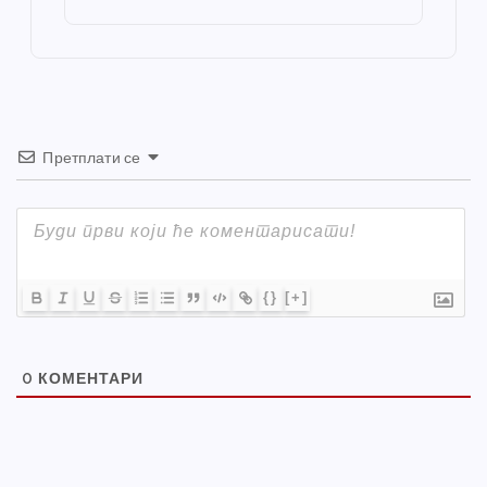
o
er
p
k
Претплати се
{}
[+]
0
КОМЕНТАРИ