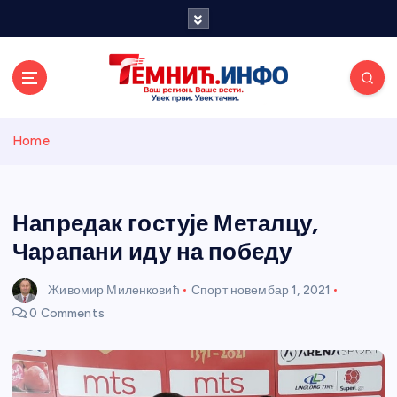
S
k
i
p
t
o
Темнићки
c
Home
o
n
информативн
t
e
Напредак гостује Металцу,
и портал
n
Чарапани иду на победу
t
Живомир Миленковић
Спорт
новембар 1, 2021
0 Comments