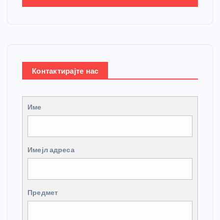
Контактирајте нас
Име
Имејл адреса
Предмет