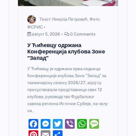
Текст: Никола Петровић, Фото:
ФСРИС
август 5, 2026
0 Comments
У Ћићевцу одржана
Конференција клубова Зоне
“Запад”
У Ћићевцу је одржана прва седница
Конференције клубова Зоне “Запад” за
такмичарску сезону 2026/27, којој су
присуствовали представници свих 12
клубова, руководство Фудбалског
савеза региона Источне Србије, на челу
са…
F
M
T
Vi
W
M
a
e
w
b
h
e
Pi
E
S