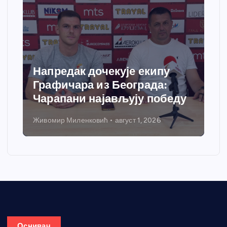
Напредак дочекује екипу
Графичара из Београда:
Чарапани најављују победу
Живомир Миленковић
август 1, 2026
Оснивач