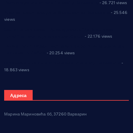
Реконструкција хотела “Плажа” у Варварину
- 26.721 views
Апел за помоћ породици Марковић из Варварина
- 25.546
views
Саопштење и демант Дома здравља “Др Властимир
Годић” на текст који кружи фејсбуком
- 22.176 views
Јелена Вујић-Обрадовић представник Александровца у
Парламенту Србије
- 20.254 views
Откривена илегална штампарија новца код Варварина
-
18.863 views
Адреса
Марина Мариновића бб, 37260 Варварин