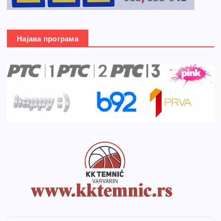
Најава програма