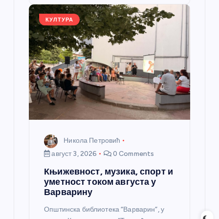
o
er
p
k
КУЛТУРА
Никола Петровић
август 3, 2026
0 Comments
Књижевност, музика, спорт и
уметност током августа у
Варварину
Општинска библиотека “Варварин”, у