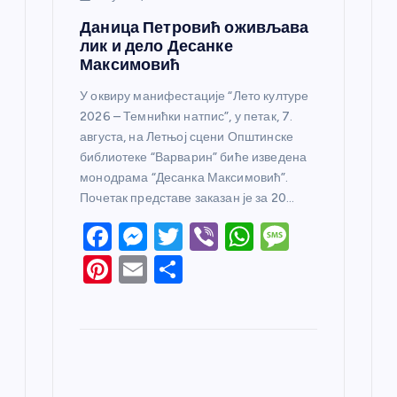
Даница Петровић оживљава
лик и дело Десанке
Максимовић
У оквиру манифестације “Лето културе
2026 – Темнићки натпис”, у петак, 7.
августа, на Летњој сцени Општинске
библиотеке “Варварин” биће изведена
монодрама “Десанка Максимовић”.
Почетак представе заказан је за 20…
F
M
T
Vi
W
M
a
e
w
b
h
e
Pi
E
S
c
ss
itt
er
at
ss
nt
m
h
e
e
er
s
a
er
ail
ar
b
n
A
g
e
e
o
g
p
e
st