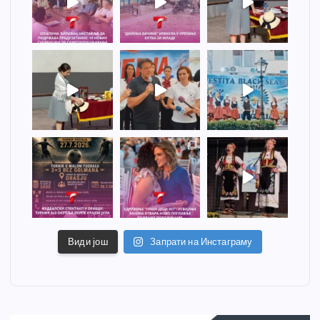
Види још
Запрати на Инстаграму