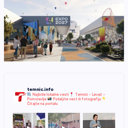
temnic.info
Najbrže lokalne vesti
Temnić • Levač •
Pomoravlje
Pošaljite vest ili fotografiju
Čitajte na portalu