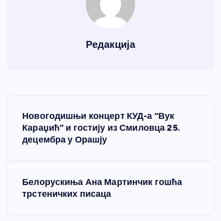
Редакција
К
Новогодишњи концерт КУД-а “Вук
р
Караџић” и гостију из Смиловца 25.
децембра у Орашју
е
т
Белорускиња Ана Мартинчик гошћа
трстеничких писаца
а