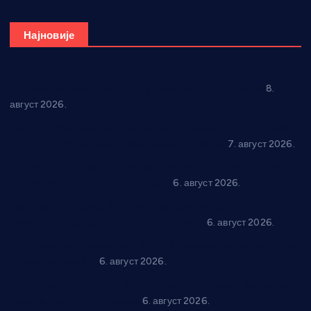
Најновије
“Долина Бачине” кренула у уређење кутка за младе
8.
август 2026.
Општина Ћићевац наставља да подржава предузетнике:
10 нових субвенција за самозапошљавање
7. август 2026.
Вражогрнци чувају традицију: “Михољски сусрети села”
уз спортска надметања и забаву
6. август 2026.
Варварин подржао 25 нових предузетника: За
самозапошљавање по 380.000 динара
6. август 2026.
“Трстеник на Морави” од 10. до 16. августа: Богат програм
за све генерације
6. август 2026.
“Да се ради и гради по твом”: Трстеник улаже 4 милиона
динара у пројекте грађана
6. август 2026.