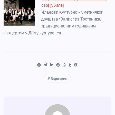
свој јубилеј
Чланови Kултурно - уметничког
друштва "Запис" из Трстеника,
традиционалним годишњим
концертом у Дому културе, са…
Варварин