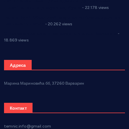
Саопштење и демант Дома здравља “Др Властимир
Годић” на текст који кружи фејсбуком
- 22.178 views
Јелена Вујић-Обрадовић представник Александровца у
Парламенту Србије
- 20.262 views
Откривена илегална штампарија новца код Варварина
-
18.869 views
Адреса
Марина Мариновића бб, 37260 Варварин
Контакт
temnic.info@gmail.com