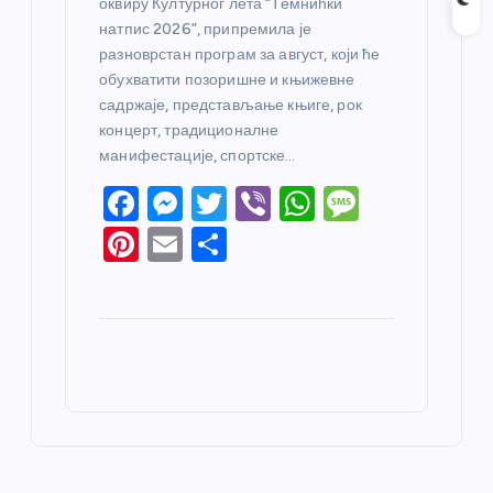
оквиру Културног лета “Темнићки
натпис 2026”, припремила је
разноврстан програм за август, који ће
обухватити позоришне и књижевне
садржаје, представљање књиге, рок
концерт, традиционалне
манифестације, спортске…
F
M
T
Vi
W
M
a
e
w
b
h
e
Pi
E
S
c
ss
itt
er
at
ss
nt
m
h
e
e
er
s
a
er
ail
ar
b
n
A
g
e
e
o
g
p
e
st
o
er
p
k