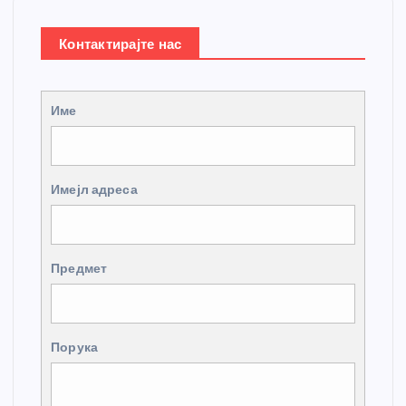
Контактирајте нас
Име
Имејл адреса
Предмет
Порука