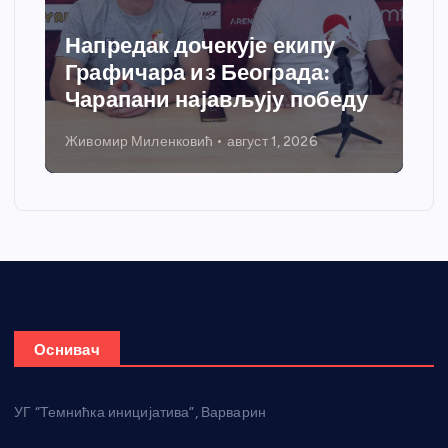
Напредак дочекује екипу
Графичара из Београда:
Чарапани најављују победу
Живомир Миленковић
август 1, 2026
Оснивач
УГ “Темнићка иницијатива”, Варварин