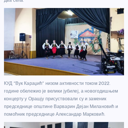
два села.
КУД “Вук Караџић” низом активности током 2022.
године обележио је велики јубилеј, а новогодишњем
концерту у Орашју присуствовали су и заменик
председнице општине Варварин Дејан Милановић и
помоћник председнице Александар Марковић.