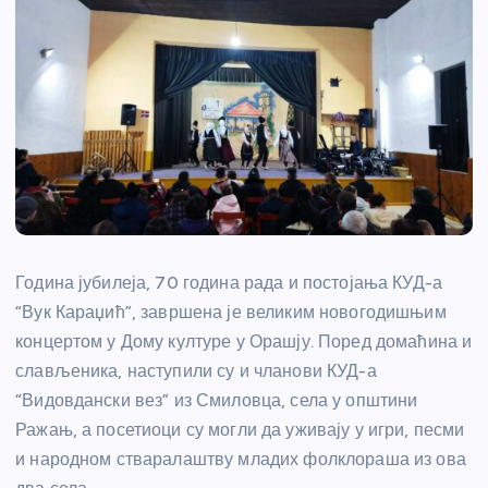
Година јубилеја, 70 година рада и постојања КУД-а
“Вук Караџић”, завршена је великим новогодишњим
концертом у Дому културе у Орашју. Поред домаћина и
слављеника, наступили су и чланови КУД-а
“Видовдански вез” из Смиловца, села у општини
Ражањ, а посетиоци су могли да уживају у игри, песми
и народном стваралаштву младих фолклораша из ова