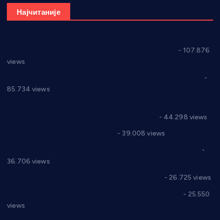
Најчитаније
СНС: Осуда говора мржње и насиља над женама
- 107.876
views
Планска искључења електричне енергије за 27.07.2022.
-
85.734 views
Горан Макрагић директор, Ђорђе Бајић спортски
директор новог прволигаша из Варварина
- 44.298 views
Цене на крушевачким пијацама
- 39.008 views
Планска искључења електричне енергије за 19.05.2021.
-
36.706 views
Реконструкција хотела “Плажа” у Варварину
- 26.725 views
Апел за помоћ породици Марковић из Варварина
- 25.550
views