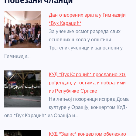
Повезани чланци
c
ss
itt
er
at
ss
er
ail
ar
e
e
er
s
a
e
e
Дан отворених врата у Гимназији
b
n
A
g
st
"Вук Караџић"
o
g
p
e
За ученике осмог разреда свих
o
er
p
основних школа у општини
Трстеник ученици и запослени у
k
Гимназији…
КУД "Вук Караџић" прославио 70.
рођендан, у гостима и побратими
из Републике Српске
На летњој позорници испред Дома
културе у Орашју, концертом КУД-
ова "Вук Караџић" из Орашја и…
КУД "Запис" концертом обележио