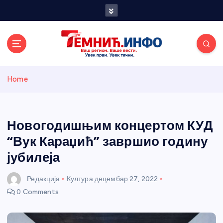
S
k
i
p
t
o
Темнићки
c
Home
o
n
информативн
t
e
Новогодишњим концертом КУД
и портал
n
“Вук Караџић” завршио годину
t
јубилеја
Редакција
Култура
децембар 27, 2022
0 Comments