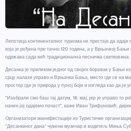
Лепотица континенталног туризма не престаје да одаје
која је рођена пре тачно 120 година, а у Врњачкој Бањи 
одржава сада већ традиционална песничка светковина.
Десанка је приликом једног од својих боравак у Бањи 
срцу налази управо и Врњачка Бања, место где се на ма
простор где је природа у пуној боји и изгледа као да је
“Изабрали смо баш тај датум, 16. мај, јер је управо то
начин јој одајемо почаст”, каже Иван Трифуновић, дире
Организатори манифестације из Туристичке организаци
“Десанкиног дана” чувени музичар и водитељ Миња Суб