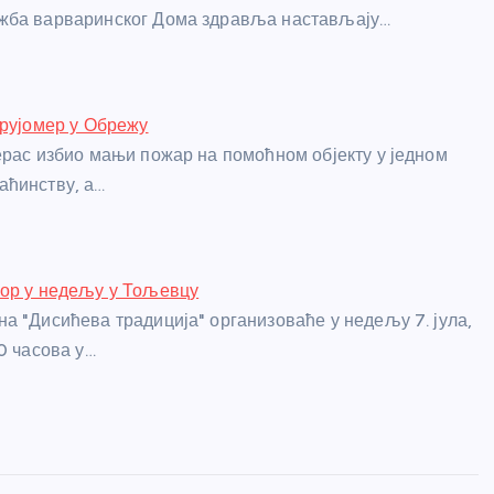
жба варваринског Дома здравља настављају…
трујомер у Обрежу
ерас избио мањи пожар на помоћном објекту у једном
аћинству, а…
бор у недељу у Тољевцу
а "Дисићева традиција" организоваће у недељу 7. јула,
0 часова у…