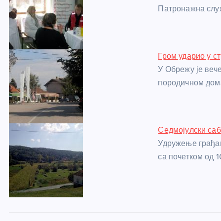
o
g
p
e
Патронажна слу
o
er
p
k
Гром ударио у с
У Обрежу је веч
породичном дом
Седмојулски са
Удружење грађан
са почетком од 1