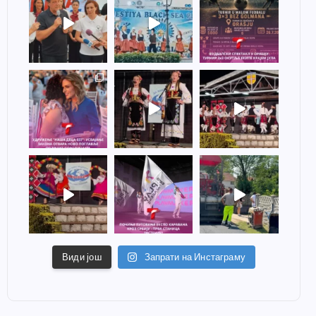
Види још
Запрати на Инстаграму