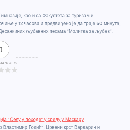
имназије, као и са Факултета за туризам и
чиње у 12 часова и предвиђено је да траје 60 минута,
х Десанкиних љубавних песама “Молитва за љубав”.
0
за чланке
ија “Селу у походе” у среду у Маскару
 Властимир Годић”, Црвени крст Варварин и