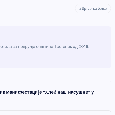
Врњачка Бања
ртала за подручје општине Трстеник од 2016.
ик манифестације “Хлеб наш насушни” у