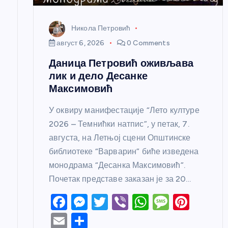
н
к
Никола Петровић
август 6, 2026
0 Comments
а
Даница Петровић оживљава
лик и дело Десанке
Максимовић
У оквиру манифестације “Лето културе
2026 – Темнићки натпис”, у петак, 7.
августа, на Летњој сцени Општинске
библиотеке “Варварин” биће изведена
монодрама “Десанка Максимовић”.
Почетак представе заказан је за 20…
F
M
T
Vi
W
M
Pi
a
e
w
b
h
e
nt
E
S