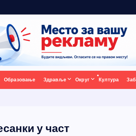
ативни портал
Образовање
Здравље
Округ
Култура
Заб
санки у част