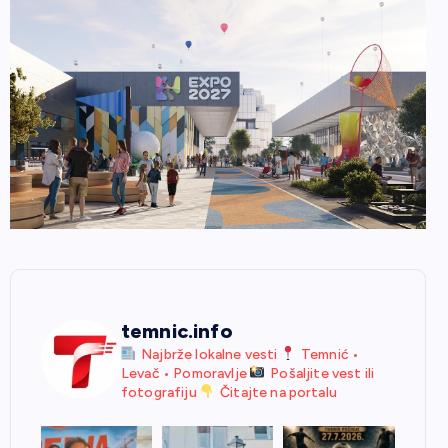
temnic.info
Najbrže lokalne vesti
Temnić •
Levač • Pomoravlje
Pošaljite vest ili
fotografiju
Čitajte na portalu