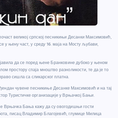
 почаст великој српској песникињи Десанки Максимовић,
се у њену част, у среду 16. маја на Мосту љубави,
изјавила да се поред њене Бранковине дубоко у њеном
лом простору спаја мноштво разноликости, те да је то
 управо сишла са сликарског платна.
 рођендан чувене песникиње Десанке Максимовић и на тај
ктор Туристичке организације у Врњачкој Бањи.
је Врњачка Бања кажу да су овогодишњи гости
ота, писац Владимир Благојевић, глумице Милица