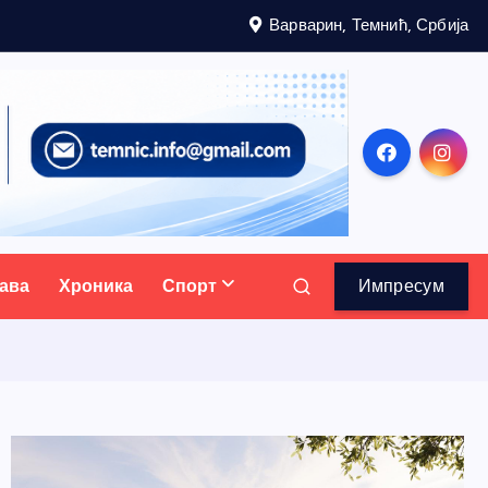
Варварин, Темнић, Србија
ава
Хроника
Спорт
Импресум