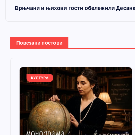
е
Врњчани и њихови гости обележили Десанк
т
а
Повезани постови
њ
е
КУЛТУРА
ч
л
а