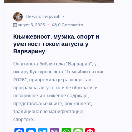
Никола Петровић
август 3, 2026
0 Comments
Књижевност, музика, спорт и
уметност током августа у
Варварину
Општинска библиотека “Варварин”, у
оквиру Културног лета “Темнићки натпис
2026”, припремила је разноврстан
програм за август, који ће обухватити
позоришне и књижевне садржаје,
представљање књиге, рок концерт,
традиционалне манифестације,
спортске…