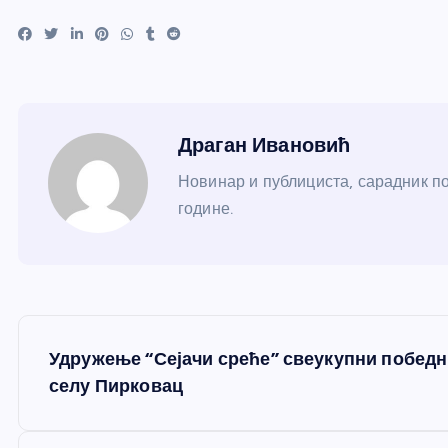
Драган Ивановић
Новинар и публициста, сарадник по
године.
К
Удружење “Сејачи среће” свеукупни победн
р
селу Пирковац