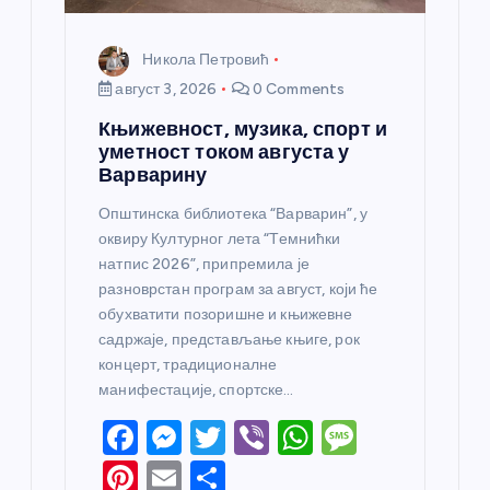
Никола Петровић
август 3, 2026
0 Comments
Књижевност, музика, спорт и
уметност током августа у
Варварину
Општинска библиотека “Варварин”, у
оквиру Културног лета “Темнићки
натпис 2026”, припремила је
разноврстан програм за август, који ће
обухватити позоришне и књижевне
садржаје, представљање књиге, рок
концерт, традиционалне
манифестације, спортске…
F
M
T
Vi
W
M
a
e
w
b
h
e
Pi
E
S