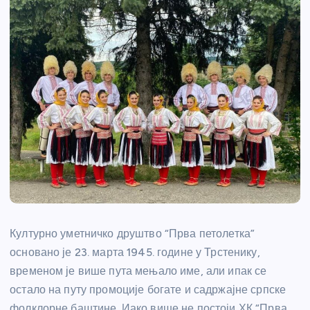
Културно уметничко друштво “Прва петолетка”
основано је 23. марта 1945. године у Трстенику,
временом је више пута мењало име, али ипак се
остало на путу промоције богате и садржајне српске
фолклорне баштине. Иако више не постоји ХК “Прва