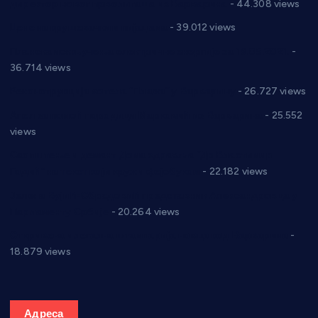
директор новог прволигаша из Варварина
- 44.308 views
Цене на крушевачким пијацама
- 39.012 views
Планска искључења електричне енергије за 19.05.2021.
-
36.714 views
Реконструкција хотела “Плажа” у Варварину
- 26.727 views
Апел за помоћ породици Марковић из Варварина
- 25.552
views
Саопштење и демант Дома здравља “Др Властимир
Годић” на текст који кружи фејсбуком
- 22.182 views
Јелена Вујић-Обрадовић представник Александровца у
Парламенту Србије
- 20.264 views
Откривена илегална штампарија новца код Варварина
-
18.879 views
Адреса