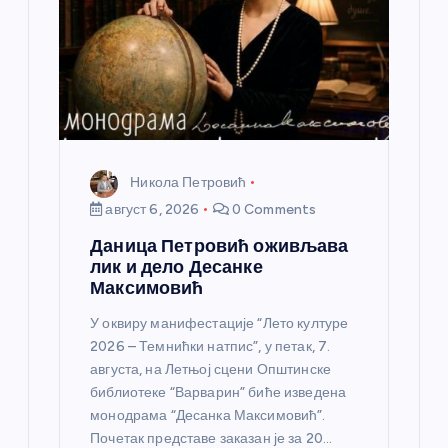
н
к
а
Никола Петровић
август 6, 2026
0 Comments
Даница Петровић оживљава
лик и дело Десанке
Максимовић
У оквиру манифестације “Лето културе
2026 – Темнићки натпис”, у петак, 7.
августа, на Летњој сцени Општинске
библиотеке “Варварин” биће изведена
монодрама “Десанка Максимовић”.
Почетак представе заказан је за 20…