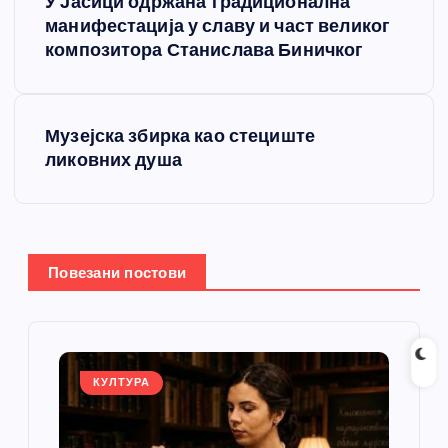
У Јасици одржана традиционална
р
манифестација у славу и част великог
композитора Станислава Биничког
е
т
Музејска збирка као стециште
ликовних душа
а
њ
е
Повезани постови
ч
л
КУЛТУРА
а