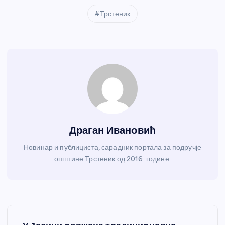
Трстеник
Драган Ивановић
Новинар и публициста, сарадник портала за подручје
општине Трстеник од 2016. године.
К