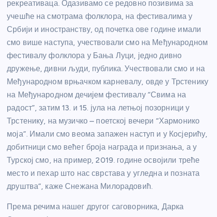
рекреативаца. Одазивамо се редовно позивима за
учешће на смотрама фолклора, на фестивалима у
Србији и иностранству, од почетка ове године имали
смо више наступа, учествовали смо на Међународном
фестивалу фолклора у Бања Луци, једно дивно
дружење, дивни људи, публика. Учествовали смо и на
Међународном врњачком карневалу, овде у Трстенику
на Међународном дечијем фестивалу “Свима на
радост”, затим 13. и 15. јула на летњој позорници у
Трстенику, на музичко – поетској вечери “Хармонико
моја”. Имали смо веома запажен наступ и у Косјерићу,
добитници смо већег броја награда и признања, а у
Турској смо, на пример, 2019. године освојили треће
место и пехар што нас сврстава у угледна и позната
друштва”, каже Снежана Милорадовић.
Према речима нашег другог саговорника, Дарка