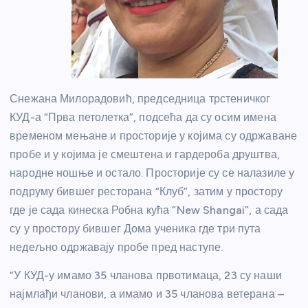
Снежана Милорадовић, председница трстеничког
КУД-а “Прва петолетка”, подсећа да су осим имена
временом мењане и просторије у којима су одржаване
пробе и у којима је смештена и гардероба друштва,
народне ношње и остало. Просторије су се налазиле у
подруму бившег ресторана “Клуб”, затим у простору
где је сада кинеска Робна кућа “New Shangai”, а сада
су у простору бившег Дома ученика где три пута
недељно одржавају пробе пред наступе.
“У КУД-у имамо 35 чланова првотимаца, 23 су наши
најмлађи чланови, а имамо и 35 чланова ветерана –