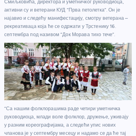
Смиљковића, директора и уметничког руководиоца,
активни су и ветерани КУД “Прва петолетка”. Он је
најавио и следећу манифестацију, смотру ветерана –
рекреативаца која ће се одржати у Трстенику 16.
септембра под називом “Док Морава тихо тече”.
“Са нашим фолклорашима раде четири уметничка
руководиоца, млади воле фолклор, дружење, уживају
у разним кореографијама, а следећи упис нових
чланова је у септембру месецу и надамо се да ће тај