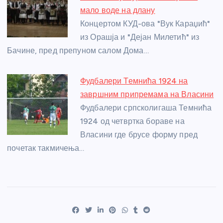
мало воде на длану
Концертом КУД-ова "Вук Караџић"
из Орашја и "Дејан Милетић" из
Бачине, пред препуном салом Дома…
Фудбалери Темнића 1924 на
завршним припремама на Власини
Фудбалери српсколигаша Темнића
1924 од четвртка бораве на
Власини где брусе форму пред
почетак такмичења…