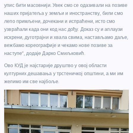
упис бити масовнији. Увек смо се одазивали на позиве
наших пријатеља у земљи и иностранству, били смо
лепо примљени, дочекани и испраћени, исто смо
узвраћали када они код нас дођу. Доказ су и аплаузи
искрени, дуготрајни и хвала свима, настављамо даље,
вежбамо кореографије и чекамо нове позиве за
наступе”, додаје Дарко Смиљковић.
Ово КУД је најстарије друштво у овој области
културних дешавања у трстеничкој општини, а ми им
желимо им све најбоље.