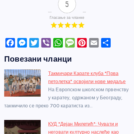
5
Гласање за чланке
F
M
T
Vi
W
M
Pi
E
S
a
e
w
b
h
e
nt
m
h
Повезани чланци
c
ss
itt
er
at
ss
er
ail
ar
e
e
er
s
a
e
e
Такмичари Карате клуба "Прва
b
n
A
g
st
петолетка" освојили нове медаље
o
g
p
e
На Европском школском првенству
o
er
p
у каратеу, одржаном у Београду,
такмичило се преко 700 каратиста из…
k
КУД "Дејан Милетић": Чувати и
неговати културно наслеђе као