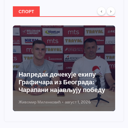
СПОРТ
пу
Спортски центар “Ћићевац”
:
добија савремени систем
обеду
грејања
Никола Петровић
јул 31, 2026