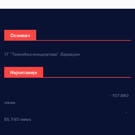
Оснивач
УГ “Темнићка иницијатива”, Варварин
Најчитаније
СНС: Осуда говора мржње и насиља над женама
- 107.880
views
Планска искључења електричне енергије за 27.07.2022.
-
85.740 views
Горан Макрагић директор, Ђорђе Бајић спортски