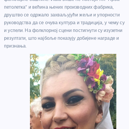
петолетка” и већина њених производних фабрика,
друштво се одржало захваљујући жељи и упорности
руководства да се очува култура и традиција, у чему су
и успели. На фолклорној сцени постигнути су изузетни
резултати, што најбоље показују добијене награде и
признања.