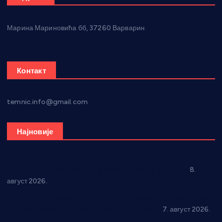
Марина Мариновића бб, 37260 Варварин
Контакт
temnic.info@gmail.com
Најновије
“Долина Бачине” кренула у уређење кутка за младе
8.
август 2026.
Општина Ћићевац наставља да подржава предузетнике:
10 нових субвенција за самозапошљавање
7. август 2026.