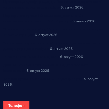
Вражогрнци чувају традицију: “Михољски сусрети села”
уз спортска надметања и забаву
6. август 2026.
Варварин подржао 25 нових предузетника: За
самозапошљавање по 380.000 динара
6. август 2026.
“Трстеник на Морави” од 10. до 16. августа: Богат програм
за све генерације
6. август 2026.
“Да се ради и гради по твом”: Трстеник улаже 4 милиона
динара у пројекте грађана
6. август 2026.
In memoriam: Тања Вилотијевић
6. август 2026.
Даница Петровић оживљава лик и дело Десанке
Максимовић
6. август 2026.
Александровац спреман за 61. “Жупску бербу”
5. август
2026.
Телефон