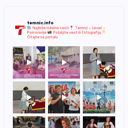
temnic.info
Najbrže lokalne vesti
Temnić • Levač •
Pomoravlje
Pošaljite vest ili fotografiju
Čitajte na portalu