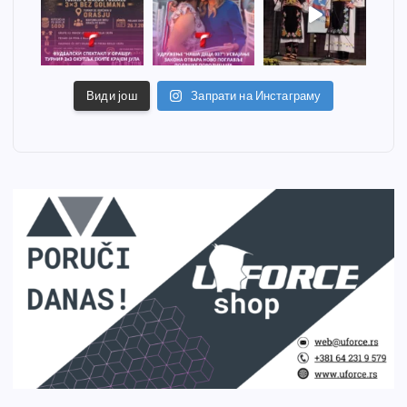
Види још
Запрати на Инстаграму