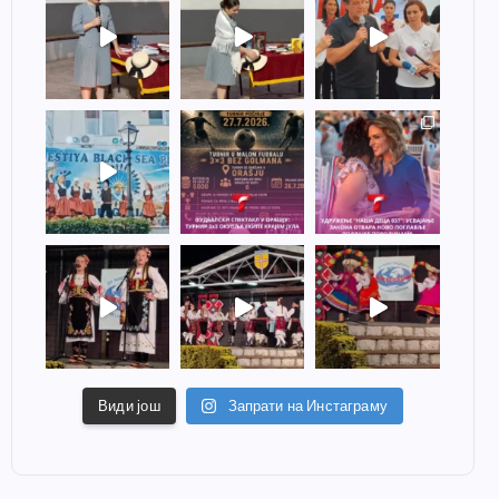
Види још
Запрати на Инстаграму