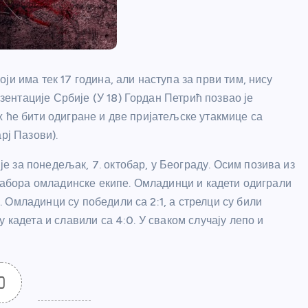
и има тек 17 година, али наступа за први тим, нису
нтације Србије (У 18) Гордан Петрић позвао је
х ће бити одигране и две пријатељске утакмице са
рј Пазови).
 за понедељак, 7. октобар, у Београду. Осим позива из
 табора омладинске екипе. Омладинци и кадети одиграли
Омладинци су победили са 2:1, а стрелци су били
 кадета и славили са 4:0. У сваком случају лепо и
0