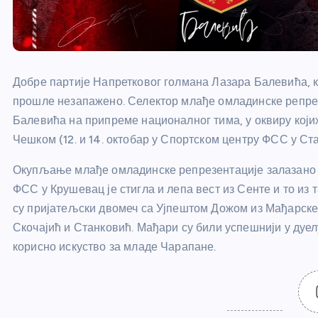
Добре партије Напретковог голмана Лазара Балевића, кој
прошле незапажено. Селектор млађе омладинске репрезе
Балевића на припреме националног тима, у оквиру који
Чешком (12. и 14. октобар у Спортском центру ФСС у Ста
Окупљање млађе омладинске репрезентације залазано је
ФСС у Крушевац је стигла и лепа вест из Сенте и то из
су пријатељски двомеч са Ујпештом Дожом из Мађарске. 
Скочајић и Станковић. Мађари су били успешнији у дуелу
корисно искуство за младе Чарапане.