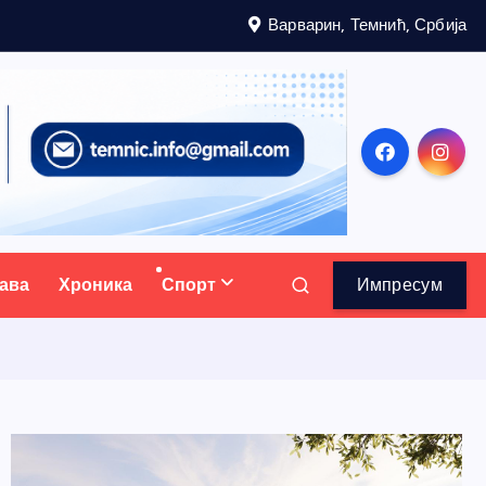
Варварин, Темнић, Србија
ава
Хроника
Спорт
Импресум