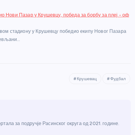
о Нови Пазар у Крушевцу, победа за борбу за плеј - оф
свом стадиону у Крушевцу победио екипу Новог Пазара
ушевљани…
Крушевац
Фудбал
тала за подручје Расинског округа од 2021. године.