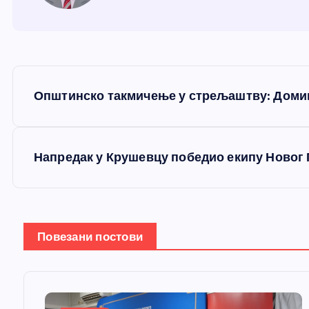
К
Општинско такмичење у стрељаштву: Домин
р
е
Напредак у Крушевцу победио екипу Новог 
т
а
Повезани постови
њ