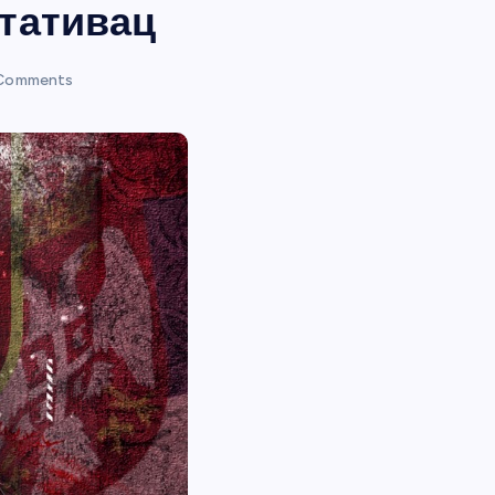
тативац
Comments