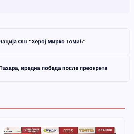
ација ОШ “Херој Мирко Томић”
Пазара, вредна победа после преокрета