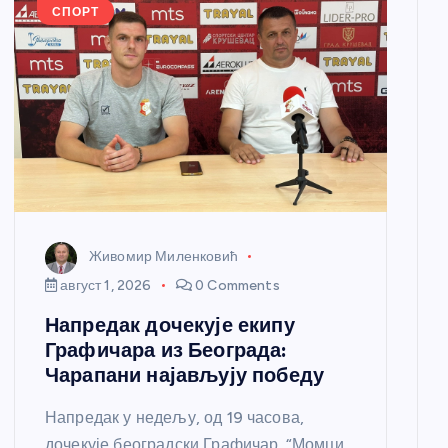
СПОРТ
Живомир Миленковић
август 1, 2026
0 Comments
Напредак дочекује екипу
Графичара из Београда:
Чарапани најављују победу
Напредак у недељу, од 19 часова,
дочекује београдски Графичар. “Момци