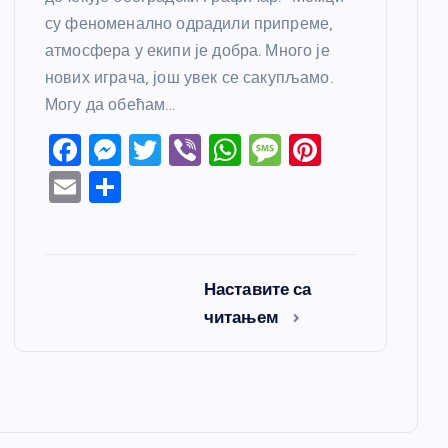
су феноменално одрадили припреме,
атмосфера у екипи је добра. Много је
нових играча, још увек се сакупљамо.
Могу да обећам…
F
M
T
Vi
W
M
Pi
a
e
w
b
h
e
nt
E
S
c
ss
itt
er
at
ss
er
m
h
e
e
er
s
a
e
ail
ar
b
n
A
g
st
e
Наставите са
o
g
p
e
читањем
o
er
p
k