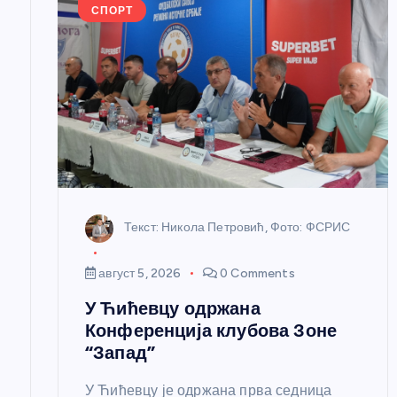
е
СПОРТ
ч
л
а
н
Текст: Никола Петровић, Фото: ФСРИС
к
август 5, 2026
0 Comments
а
У Ћићевцу одржана
Конференција клубова Зоне
“Запад”
У Ћићевцу је одржана прва седница