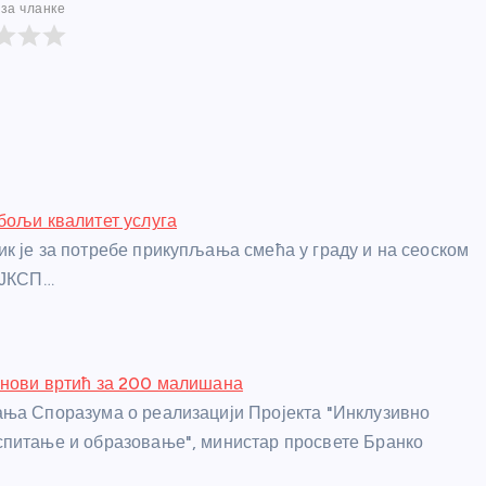
за чланке
бољи квалитет услуга
к је за потребе прикупљања смећа у граду и на сеоском
 ЈКСП…
 нови вртић за 200 малишана
ња Споразума о реализацији Пројекта "Инклузивно
питање и образовање", министар просвете Бранко