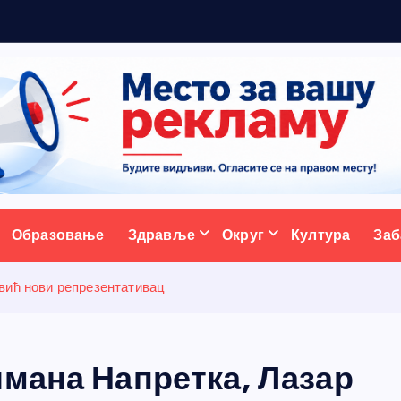
р
а
ативни портал
Образовање
Здравље
Округ
Култура
Заб
вић нови репрезентативац
лмана Напретка, Лазар