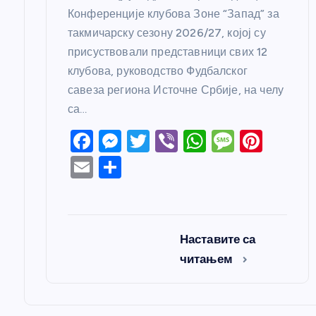
Конференције клубова Зоне “Запад” за
такмичарску сезону 2026/27, којој су
присуствовали представници свих 12
клубова, руководство Фудбалског
савеза региона Источне Србије, на челу
са…
F
M
T
Vi
W
M
Pi
a
e
w
b
h
e
nt
E
S
c
ss
itt
er
at
ss
er
m
h
e
e
er
s
a
e
ail
ar
b
n
A
g
st
e
Наставите са
o
g
p
e
читањем
o
er
p
k