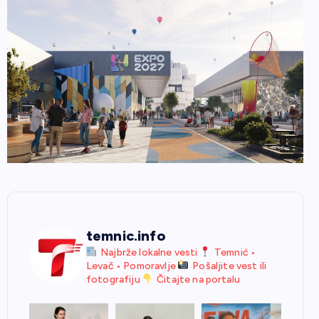
temnic.info
Najbrže lokalne vesti
Temnić •
Levač • Pomoravlje
Pošaljite vest ili
fotografiju
Čitajte na portalu