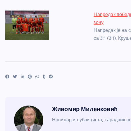
Напредак победи
зону
Напредак је на 
са 3:1 (3:1). Кр
Живомир Миленковић
Новинар и публициста, сарадник пор