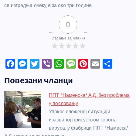
се изградња очекује за око три године.
0
Гласање за чланке
F
M
T
Vi
W
M
Pi
E
S
a
e
w
b
h
e
nt
m
h
Повезани чланци
c
ss
itt
er
at
ss
er
ail
ar
e
e
er
s
a
e
e
ППТ "Наменска" А.Д. без проблема
b
n
A
g
st
у пословању
o
g
p
e
Упркос сложеној ситуацији
o
er
p
изазваној присуством корона
вируса, у фабрици ППТ "Намеска"
k