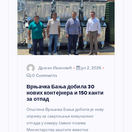
а
н
к
а
Драган Ивановић
јул 2, 2026
0 Comments
Врњачка Бања добила 30
нових контејнера и 150 канти
за отпад
Општина Врњачка Бања добила је нову
опрему за сакупљање комуналног
отпада у оквиру Јавног позива
Министарства заштите животне