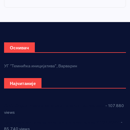
Оснивач
УГ “Темнићка иницијатива”, Варварин
Најчитаније
СНС: Осуда говора мржње и насиља над женама
- 107.880
views
Планска искључења електричне енергије за 27.07.2022.
-
85.740 views