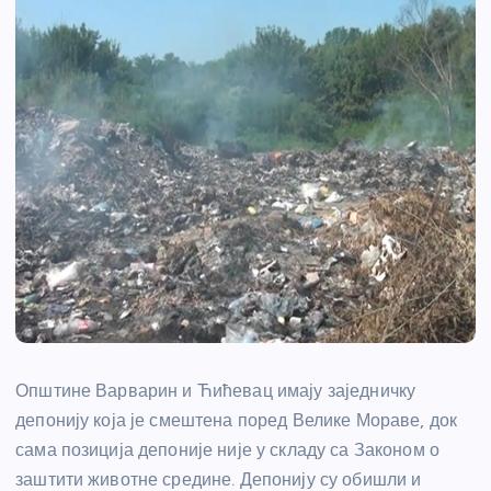
Општине Варварин и Ћићевац имају заједничку
депонију која је смештена поред Велике Мораве, док
сама позиција депоније није у складу са Законом о
заштити животне средине. Депонију су обишли и