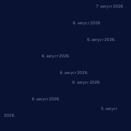
10 нових субвенција за самозапошљавање
7. август 2026.
Вражогрнци чувају традицију: “Михољски сусрети села”
уз спортска надметања и забаву
6. август 2026.
Варварин подржао 25 нових предузетника: За
самозапошљавање по 380.000 динара
6. август 2026.
“Трстеник на Морави” од 10. до 16. августа: Богат програм
за све генерације
6. август 2026.
“Да се ради и гради по твом”: Трстеник улаже 4 милиона
динара у пројекте грађана
6. август 2026.
In memoriam: Тања Вилотијевић
6. август 2026.
Даница Петровић оживљава лик и дело Десанке
Максимовић
6. август 2026.
Александровац спреман за 61. “Жупску бербу”
5. август
2026.