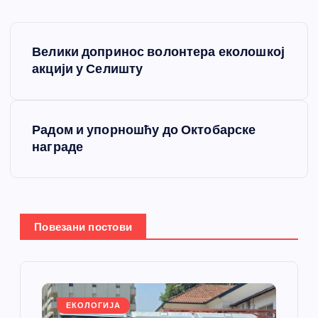
К
Велики допринос волонтера еколошкој
р
акцији у Селишту
е
Радом и упорношћу до Октобарске
т
награде
а
њ
Повезани постови
е
ч
л
ЕКОЛОГИЈА