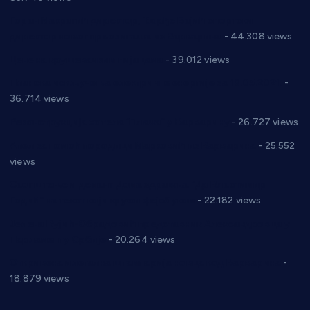
Горан Макрагић директор, Ђорђе Бајић спортски
директор новог прволигаша из Варварина
- 44.308 views
Цене на крушевачким пијацама
- 39.012 views
Планска искључења електричне енергије за 19.05.2021.
-
36.714 views
Реконструкција хотела “Плажа” у Варварину
- 26.727 views
Апел за помоћ породици Марковић из Варварина
- 25.552
views
Саопштење и демант Дома здравља “Др Властимир
Годић” на текст који кружи фејсбуком
- 22.182 views
Јелена Вујић-Обрадовић представник Александровца у
Парламенту Србије
- 20.264 views
Откривена илегална штампарија новца код Варварина
-
18.879 views