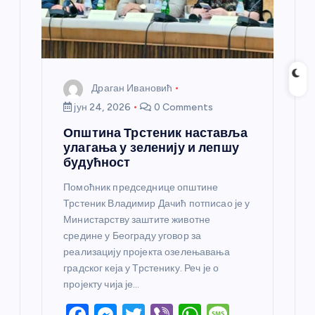
Драган Ивановић
јун 24, 2026
0 Comments
Општина Трстеник наставља
улагања у зеленију и лепшу
будућност
Помоћник председнице општине
Трстеник Владимир Дачић потписао је у
Министарству заштите животне
средине у Београду уговор за
реализацију пројекта озелењавања
градског кеја у Трстенику. Реч је о
пројекту чија је…
F
M
T
Vi
W
M