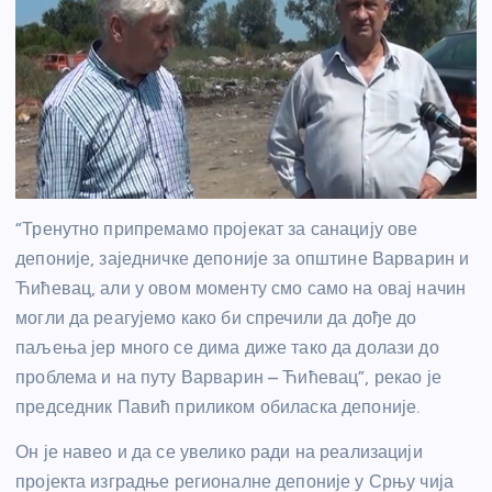
“Тренутно припремамо пројекат за санацију ове
депоније, заједничке депоније за општине Варварин и
Ћићевац, али у овом моменту смо само на овај начин
могли да реагујемо како би спречили да дође до
паљења јер много се дима диже тако да долази до
проблема и на путу Варварин – Ћићевац”, рекао је
председник Павић приликом обиласка депоније.
Он је навео и да се увелико ради на реализацији
пројекта изградње регионалне депоније у Срњу чија