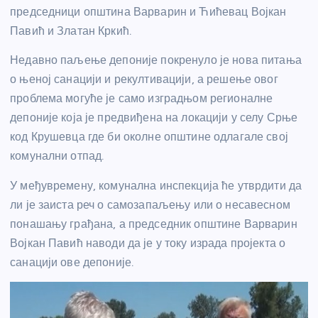
председници општина Варварин и Ћићевац Војкан
Павић и Златан Кркић.
Недавно паљење депоније покренуло је нова питања
о њеној санацији и рекултивацији, а решење овог
проблема могуће је само изградњом регионалне
депоније која је предвиђена на локацији у селу Срње
код Крушевца где би околне општине одлагале свој
комунални отпад.
У међувремену, комунална инспекција ће утврдити да
ли је заиста реч о самозапаљењу или о несавесном
понашању грађана, а председник општине Варварин
Војкан Павић наводи да је у току израда пројекта о
санацији ове депоније.