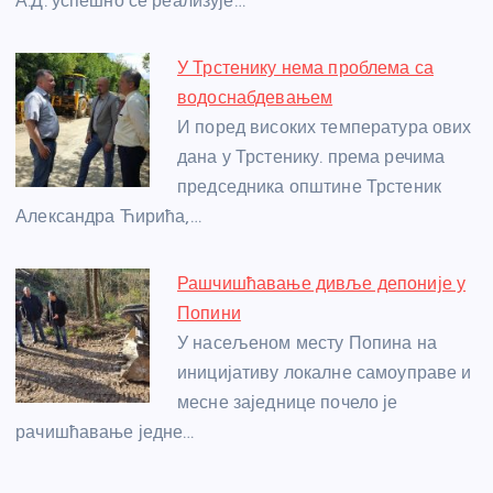
А.Д. успешно се реализује…
У Трстенику нема проблема са
водоснабдевањем
И поред високих температура ових
дана у Трстенику. према речима
председника општине Трстеник
Александра Ћирића,…
Рашчишћавање дивље депоније у
Попини
У насељеном месту Попина на
иницијативу локалне самоуправе и
месне заједнице почело је
рачишћавање једне…