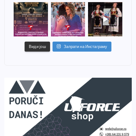
Види још
Запрати на Инстаграму