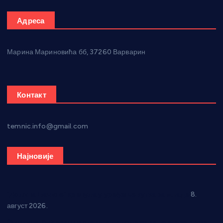
Адреса
Марина Мариновића бб, 37260 Варварин
Контакт
temnic.info@gmail.com
Најновије
“Долина Бачине” кренула у уређење кутка за младе
8.
август 2026.
Општина Ћићевац наставља да подржава предузетнике: