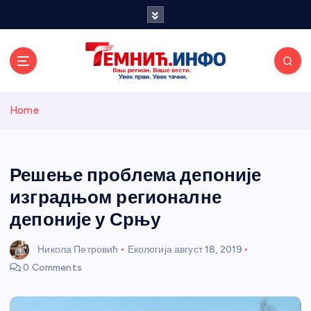
S
k
i
p
t
o
Темнићки
c
Home
o
n
информативн
t
e
Решење проблема депоније
и портал
n
изградњом регионалне
t
депоније у Срњу
Никола Петровић
Екологија
август 18, 2019
0 Comments