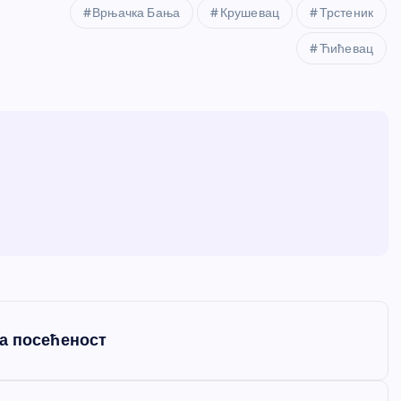
Врњачка Бања
Крушевац
Трстеник
Ћићевац
а посећеност