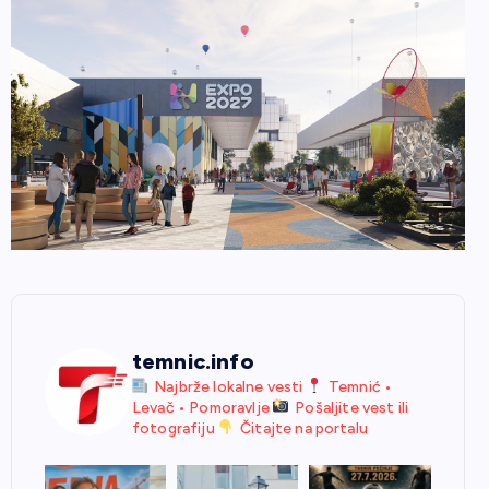
temnic.info
Najbrže lokalne vesti
Temnić •
Levač • Pomoravlje
Pošaljite vest ili
fotografiju
Čitajte na portalu