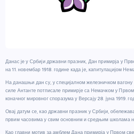
Данас је у Србији државни празник, Дан примирја у Прв
на 11. новембар 1918. године када је, капитулацијом Нем
На данашњи дан су, у специјалном железничком вагону
силе Антанте потписале примирје са Немачком у Првом 
коначног мировног споразума у Версају 28. јуна 1919. го
Овај датум се, као државни празник у Србији, обележава
првим часовима у свим основним и средњим школама на
Као главни мотив за амблем Дана примирја у Првом свет