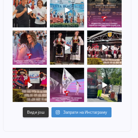
Види још
Запрати на Инстаграму