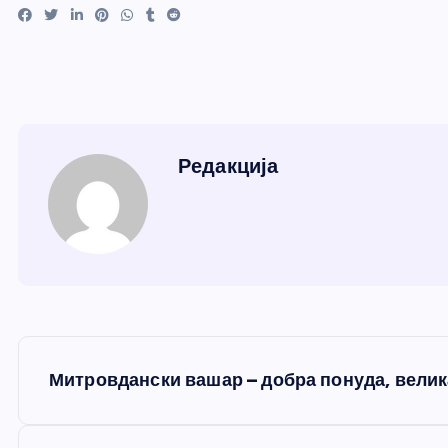
Редакција
К
Митровдански вашар – добра понуда, велик
р