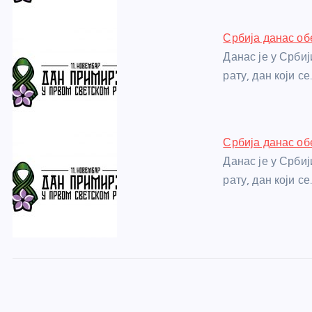
k
Србија данас об
Данас је у Срби
рату, дан који се
Србија данас об
Данас је у Срби
рату, дан који се