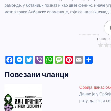
рамонде, у ботаници познат и као цвет феникс, иначе уг
мотив траке Албанске споменице, која се налази изнад 
Гласање 
F
M
T
Vi
W
M
Pi
E
S
a
e
w
b
h
e
nt
m
h
Повезани чланци
c
ss
itt
er
at
ss
er
ail
ar
e
e
er
s
a
e
e
Србија данас об
b
n
A
g
st
Данас је у Срби
o
g
p
e
рату, дан који се
o
er
p