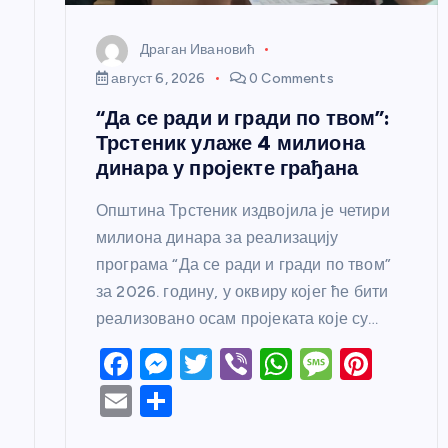
н
Драган Ивановић
к
август 6, 2026
0 Comments
“Да се ради и гради по твом”:
а
Трстеник улаже 4 милиона
динара у пројекте грађана
Општина Трстеник издвојила је четири
милиона динара за реализацију
програма “Да се ради и гради по твом”
за 2026. годину, у оквиру којег ће бити
реализовано осам пројеката које су…
F
M
T
Vi
W
M
Pi
a
e
w
b
h
e
nt
E
S
c
ss
itt
er
at
ss
er
m
h