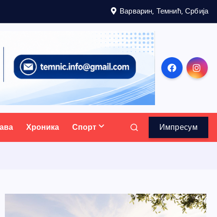
Варварин, Темнић, Србија
ава
Хроника
Спорт
Импресум