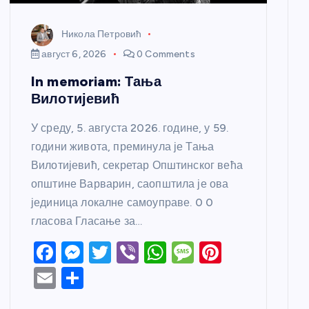
Никола Петровић
август 6, 2026
0 Comments
In memoriam: Тања
Вилотијевић
У среду, 5. августа 2026. године, у 59.
години живота, преминула је Тања
Вилотијевић, секретар Општинског већа
општине Варварин, саопштила је ова
јединица локалне самоуправе. 0 0
гласова Гласање за…
F
M
T
Vi
W
M
Pi
a
e
w
b
h
e
nt
E
S
c
ss
itt
er
at
ss
er
m
h