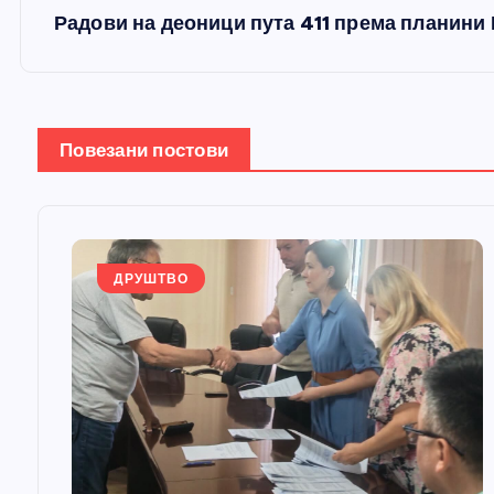
е
Радови на деоници пута 411 према планини 
т
а
Повезани постови
њ
е
ДРУШТВО
ч
л
а