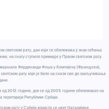
ом светском рату, дан који се обележава у знак сећања
ачке, на снагу ступило примирје у Првом светском рату.
 маршала Фердинанда Фоша у Компијену (Француска),
светском рату које је било на снази све до закључивања
дине.
 од 2012. године, док се од 2005. године обележавао на
 територији Републике Србије.
ском рату у Србији користи се цвет Наталијине