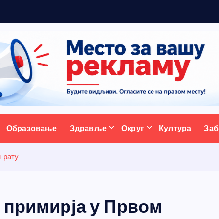
ативни портал
Образовање
Здравље
Округ
Култура
Заб
м рату
 примирја у Првом