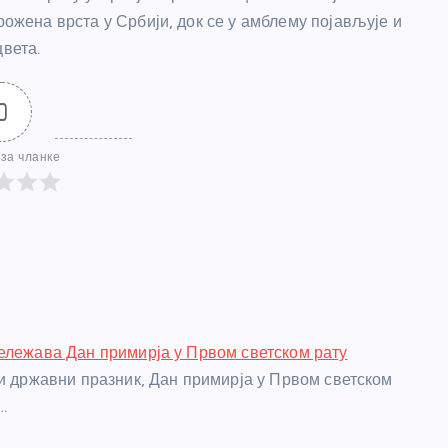
рожена врста у Србији, док се у амблему појављује и
цвета.
0
за чланке
ележава Дан примирја у Првом светском рату
ји државни празник, Дан примирја у Првом светском
…