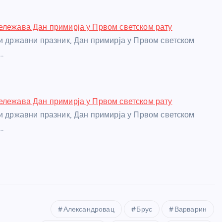
ележава Дан примирја у Првом светском рату
ји државни празник, Дан примирја у Првом светском
…
ележава Дан примирја у Првом светском рату
ји државни празник, Дан примирја у Првом светском
…
Александровац
Брус
Варварин