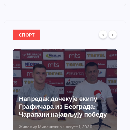
СПОРТ
Напредак дочекује екипу
Графичара из Београда:
Чарапани најављују победу
Живомир Миленковић
август 1, 2026