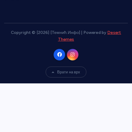
Copyright © [2026] [Темнић.Инфо] | Powered by
Desert
Themes
Врати на врх