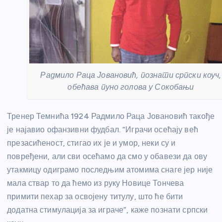
Радмило Раца Јовановић, познати српски коуч,
обећава пуно голова у Сокобањи
Тренер Темнића 1924 Радмило Раца Јовановић такође
је најавио офанзивни фудбал. “Играчи осећају већ
презасићеност, стигао их је и умор, неки су и
повређени, али сви осећамо да смо у обавези да ову
утакмицу одиграмо последњим атомима снаге јер није
мала ствар то да ћемо из руку Новице Тончева
примити пехар за освојену титулу, што ће бити
додатна стимулација за играче”, каже познати српски