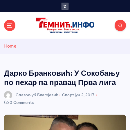
S
k
i
p
t
o
Темнићки
c
Home
o
n
информативн
t
e
Дарко Бранковић: У Сокобању
и портал
n
по пехар па правац Прва лига
t
Славољуб Благојевић
Спорт
јун 2, 2017
0 Comments