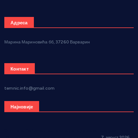
Адреса
Марина Мариновића бб, 37260 Варварин
Контакт
temnic.info@gmail.com
Најновије
Општина Ћићевац наставља да подржава предузетнике:
10 нових субвенција за самозапошљавање
7. август 2026.