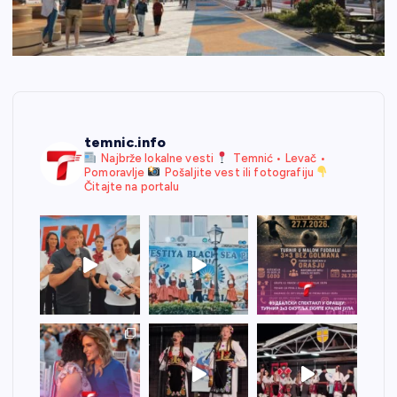
temnic.info
Najbrže lokalne vesti
Temnić • Levač •
Pomoravlje
Pošaljite vest ili fotografiju
Čitajte na portalu