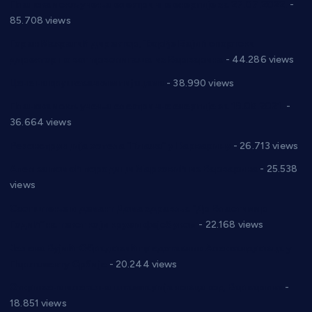
Планска искључења електричне енергије за 27.07.2022.
-
85.708 views
Горан Макрагић директор, Ђорђе Бајић спортски
директор новог прволигаша из Варварина
- 44.286 views
Цене на крушевачким пијацама
- 38.990 views
Планска искључења електричне енергије за 19.05.2021.
-
36.664 views
Реконструкција хотела “Плажа” у Варварину
- 26.713 views
Апел за помоћ породици Марковић из Варварина
- 25.538
views
Саопштење и демант Дома здравља “Др Властимир
Годић” на текст који кружи фејсбуком
- 22.168 views
Јелена Вујић-Обрадовић представник Александровца у
Парламенту Србије
- 20.244 views
Откривена илегална штампарија новца код Варварина
-
18.851 views