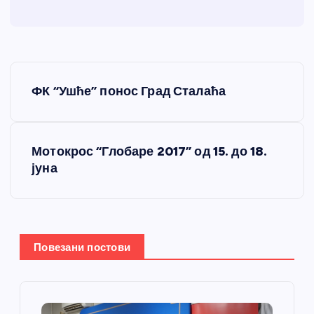
К
ФК “Ушће” понос Град Сталаћа
р
е
Мотокрос “Глобаре 2017” од 15. до 18.
јуна
т
а
њ
Повезани постови
е