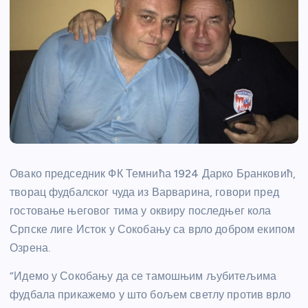
Овако председник ФК Темнића 1924 Дарко Бранковић,
творац фудбалског чуда из Варварина, говори пред
гостовање његовог тима у оквиру последњег кола
Српске лиге Исток у Сокобању са врло добром екипом
Озрена.
“Идемо у Сокобању да се тамошњим љубитељима
фудбала прикажемо у што бољем светлу против врло