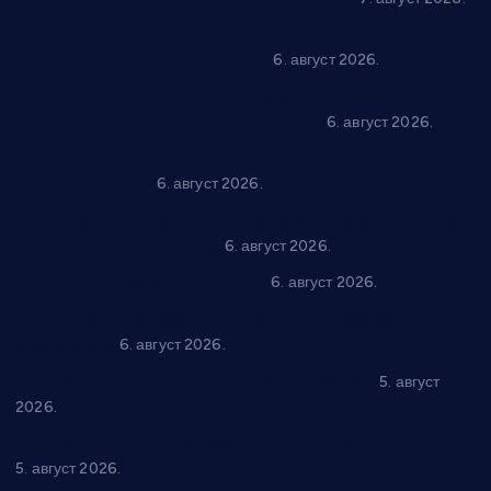
Вражогрнци чувају традицију: “Михољски сусрети села”
уз спортска надметања и забаву
6. август 2026.
Варварин подржао 25 нових предузетника: За
самозапошљавање по 380.000 динара
6. август 2026.
“Трстеник на Морави” од 10. до 16. августа: Богат програм
за све генерације
6. август 2026.
“Да се ради и гради по твом”: Трстеник улаже 4 милиона
динара у пројекте грађана
6. август 2026.
In memoriam: Тања Вилотијевић
6. август 2026.
Даница Петровић оживљава лик и дело Десанке
Максимовић
6. август 2026.
Александровац спреман за 61. “Жупску бербу”
5. август
2026.
Нова игралишта стижу у Бошњане, Доњи Катун и Парцане
5. август 2026.