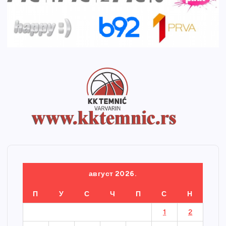
август 2026.
П
У
С
Ч
П
С
Н
1
2