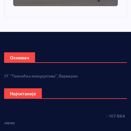
Оснивач
УГ “Темнићка иницијатива”, Варварин
Најчитаније
СНС: Осуда говора мржње и насиља над женама
- 107.864
views