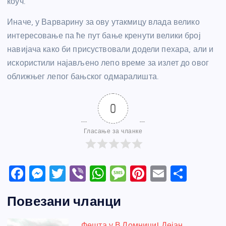
коуч.
Иначе, у Варварину за ову утакмицу влада велико
интересовање па ће пут бање кренути велики број
навијача како би присуствовали додели пехара, али и
искористили најављено лепо време за излет до овог
оближњег лепог бањског одмаралишта.
0
Гласање за чланке
F
M
T
Vi
W
M
Pi
E
S
a
e
w
b
h
e
nt
m
h
Повезани чланци
c
ss
itt
er
at
ss
er
ail
ar
e
e
er
s
a
e
e
Фешта у В.Ломници! Дејан