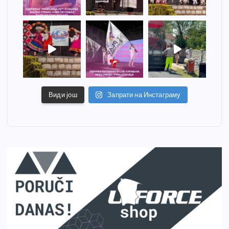
Види још
Запрати на Инстаграму