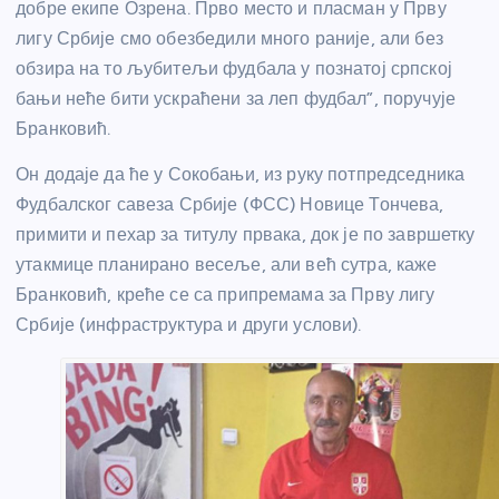
добре екипе Озрена. Прво место и пласман у Прву
лигу Србије смо обезбедили много раније, али без
обзира на то љубитељи фудбала у познатој српској
бањи неће бити ускраћени за леп фудбал”, поручује
Бранковић.
Он додаје да ће у Сокобањи, из руку потпредседника
Фудбалског савеза Србије (ФСС) Новице Тончева,
примити и пехар за титулу првака, док је по завршетку
утакмице планирано весеље, али већ сутра, каже
Бранковић, креће се са припремама за Прву лигу
Србије (инфраструктура и други услови).