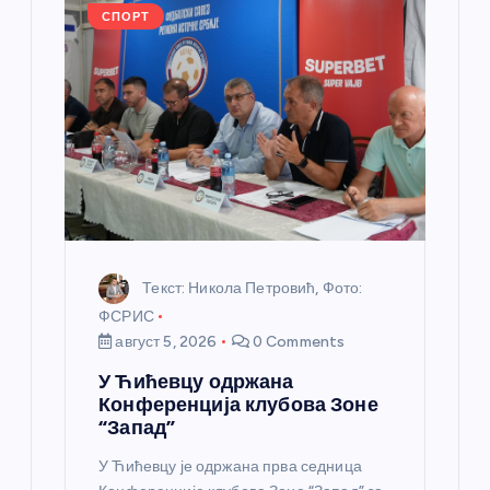
ч
СПОРТ
л
а
н
к
а
Текст: Никола Петровић, Фото:
ФСРИС
август 5, 2026
0 Comments
У Ћићевцу одржана
Конференција клубова Зоне
“Запад”
У Ћићевцу је одржана прва седница