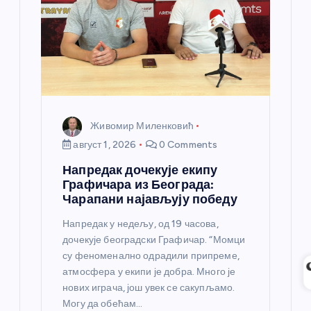
Живомир Миленковић
август 1, 2026
0 Comments
Напредак дочекује екипу
Графичара из Београда:
Чарапани најављују победу
Напредак у недељу, од 19 часова,
дочекује београдски Графичар. “Момци
су феноменално одрадили припреме,
атмосфера у екипи је добра. Много је
нових играча, још увек се сакупљамо.
Могу да обећам…