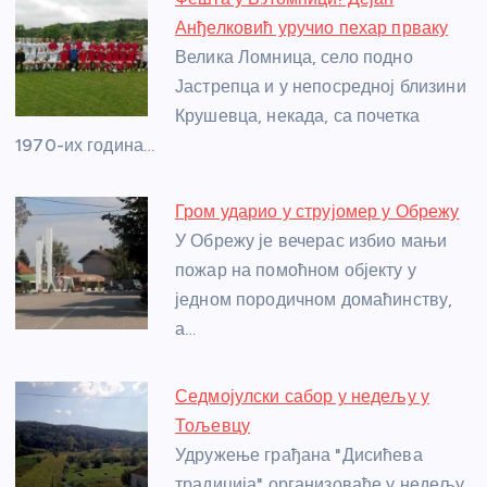
b
n
A
g
st
Анђелковић уручио пехар прваку
o
g
p
e
Велика Ломница, село подно
o
er
p
Јастрепца и у непосредној близини
Крушевца, некада, са почетка
k
1970-их година…
Гром ударио у струјомер у Обрежу
У Обрежу је вечерас избио мањи
пожар на помоћном објекту у
једном породичном домаћинству,
а…
Седмојулски сабор у недељу у
Тољевцу
Удружење грађана "Дисићева
традиција" организоваће у недељу