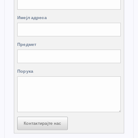
Имејл адреса
Предмет
Порука
Контактирајте нас