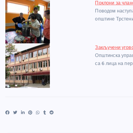
Поклони за чла
Поводом наступа
општине Трстен
Закључени угово
Општинска управ
са 6 лица на пе