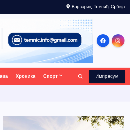
Варварин, Темнић, Србија
ава
Хроника
Спорт
Импресум