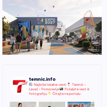
temnic.info
Najbrže lokalne vesti
Temnić •
Levač • Pomoravlje
Pošaljite vest ili
fotografiju
Čitajte na portalu