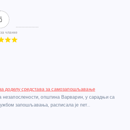
5
за чланке
 за доделу средстава за самозапошљавање
 незапослености, општина Варварин, у сарадњи са
ужбом запошљавања, расписала је пет…