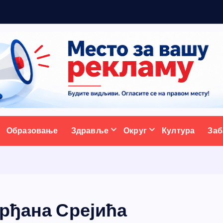
р
а
ативни портал
Образовање
Здравље
Округ
Култура
Заб
Срђана Срејића