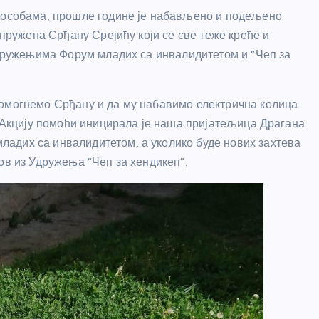
м особама, прошле године је набављено и подељено
 пружена Срђану Срејићу који се све теже креће и
 Удружењима Форум младих са инвалидитетом и “Чеп за
помогнемо Срђану и да му набавимо електрична колица
. Акцију помоћи иницирала је наша пријатељица Драгана
адих са инвалидитетом, а уколико буде нових захтева
ов из Удружења “Чеп за хендикеп”.