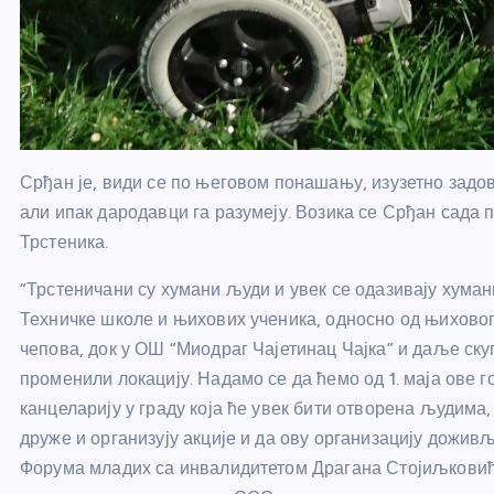
Срђан је, види се по његовом понашању, изузетно задо
али ипак дародавци га разумеју. Возика се Срђан сада 
Трстеника.
“Трстеничани су хумани људи и увек се одазивају хуман
Техничке школе и њихових ученика, односно од њиховог
чепова, док у ОШ “Миодраг Чајетинац Чајка” и даље ску
променили локацију. Надамо се да ћемо од 1. маја ове г
канцеларију у граду која ће увек бити отворена људима, 
друже и организују акције и да ову организацију доживљ
Форума младих са инвалидитетом Драгана Стојиљковић