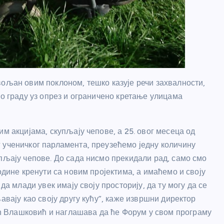
вољан овим поклоном, тешко казује речи захвалности,
по граду уз опрез и ограничено кретање улицама
им акцијама, скупљају чепове, а 25. овог месеца од
 ученичког парламента, преузећемо једну количину
пљају чепове. До сада нисмо прекидали рад, само смо
одине кренути са новим пројектима, а имаћемо и своју
да млади увек имају своју просторију, да ту могу да се
авају као своју другу кућу”, каже извршни директор
 Влашковић и наглашава да ће Форум у свом програму