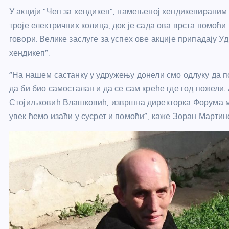
У акцији “Чеп за хендикеп”, намењеној хендикепирани
троје електричних колица, док је сада ова врста помоћи
говори. Велике заслуге за успех ове акције припадају
хендикеп”.
“На нашем састанку у удружењу донели смо одлуку да 
да би био самосталан и да се сам креће где год пожели
Стојиљковић Влашковић, извршна директорка Форума мл
увек ћемо изаћи у сусрет и помоћи”, каже Зоран Мартин