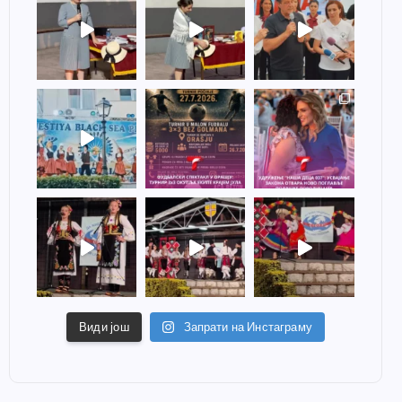
Види још
Запрати на Инстаграму