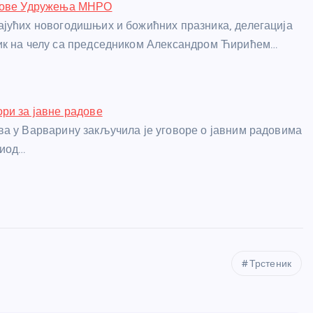
нове Удружења МНРО
јућих новогодишњих и божићних празника, делегација
ик на челу са председником Александром Ћирићем…
ри за јавне радове
а у Варварину закључила је уговоре о јавним радовима
риод…
Трстеник