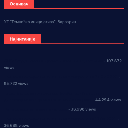
Оснивач
УГ “Темнићка иницијатива”, Варварин
Најчитаније
СНС: Осуда говора мржње и насиља над женама
- 107.872
views
Планска искључења електричне енергије за 27.07.2022.
-
85.722 views
Горан Макрагић директор, Ђорђе Бајић спортски
директор новог прволигаша из Варварина
- 44.294 views
Цене на крушевачким пијацама
- 38.998 views
Планска искључења електричне енергије за 19.05.2021.
-
36.688 views