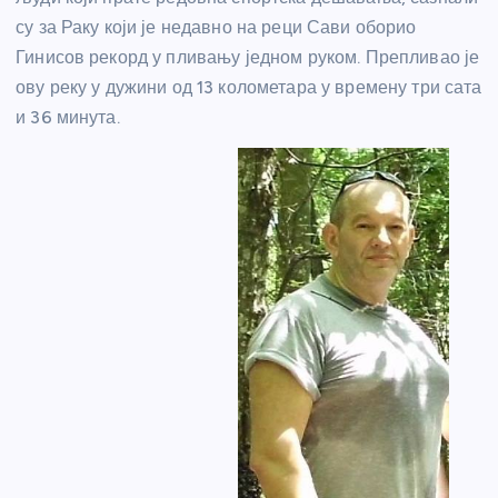
су за Раку који је недавно на реци Сави оборио
Гинисов рекорд у пливању једном руком. Препливао је
ову реку у дужини од 13 колометара у времену три сата
и 36 минута.