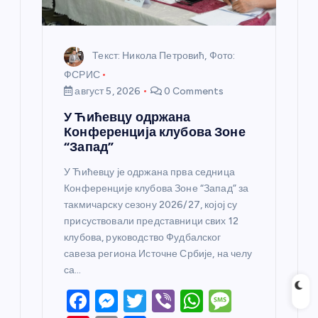
Текст: Никола Петровић, Фото:
ФСРИС
август 5, 2026
0 Comments
У Ћићевцу одржана
Конференција клубова Зоне
“Запад”
У Ћићевцу је одржана прва седница
Конференције клубова Зоне “Запад” за
такмичарску сезону 2026/27, којој су
присуствовали представници свих 12
клубова, руководство Фудбалског
савеза региона Источне Србије, на челу
са…
F
M
T
Vi
W
M