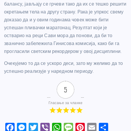
балансу, јављају се грчеви тако да их се тешко решити
окретањем тела на другу страну. Рака је упркос свему
доказао да и у овим годинама човек може бити
успешан пливачки маратонац. Резултат који је
остварио на реци Сави мора да понови, да би то
званично забележила Гинисова комисија, како би га
прогласили светским рекордером у овој дисциплини.
Очекујемо то да се ускоро деси, зато му желимо да то
успешно реализује у наредном периоду.
5
Гласање за чланке
F
M
T
Vi
W
M
Pi
E
S