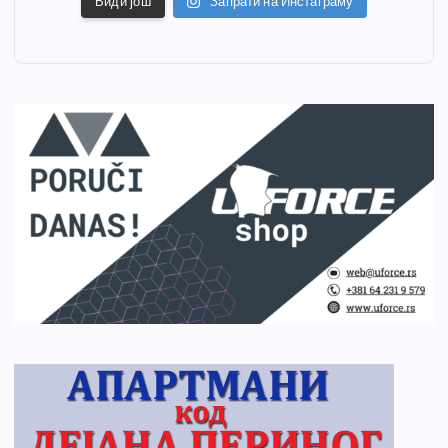
Види још
Запрати на Инстаграму