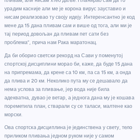
пливам, али нисам хтео даље. Планирао сам да то
урадим касније али ме је корона вирус зауставио и
нисам реализовао ту своју идеју. Интеренсантно је код
мене да 15 дана пливам сам и више од тога, али ми је
тај период довољан да пливам пет сати без
проблема”, прича нам Рака маратонац.
Да би оборио светски рекорд на Сави у поменутој
спортској дисциплини морао би, каже, да буде 15 дана
на припремама, да крене са 10 км, па са 15 км, а онда
да плива и 20 км. Неколико пута му се дешавало да
нема услова за пливање, јер вода није била
адекватна, дувао је ветар, а једнога дана му је кошава
пореметила план, стварали су се таласи, малтене као
морски.
Ова спортска дисциплина је јединствена у свету, тело
приликом пливања једном руком није у самом