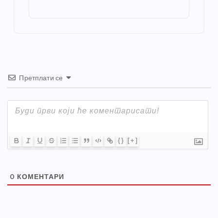
o
g
p
e
st
o
er
p
k
Претплати се
{}
[+]
0
КОМЕНТАРИ