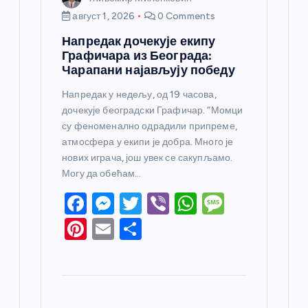
август 1, 2026
0 Comments
Напредак дочекује екипу
Графичара из Београда:
Чарапани најављују победу
Напредак у недељу, од 19 часова,
дочекује београдски Графичар. “Момци
су феноменално одрадили припреме,
атмосфера у екипи је добра. Много је
нових играча, још увек се сакупљамо.
Могу да обећам…
F
M
T
Vi
W
M
a
e
w
b
h
e
Pi
E
S
c
ss
itt
er
at
ss
nt
m
h
e
e
er
s
a
er
ail
ar
b
n
A
g
e
e