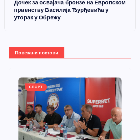
т
Дочек за освајача бронзе на Европском
првенству Василија Ђурђевића у
а
уторак у Обрежу
њ
е
Повезани постови
ч
л
а
СПОРТ
н
к
а