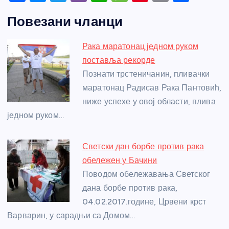
a
e
w
b
h
e
nt
m
h
Повезани чланци
c
ss
itt
er
at
ss
er
ail
ar
e
e
er
s
a
e
e
Рака маратонац једном руком
b
n
A
g
st
поставља рекорде
o
g
p
e
Познати трстеничанин, пливачки
o
er
p
маратонац Радисав Рака Пантовић,
ниже успехе у овој области, плива
k
једном руком…
Светски дан борбе против рака
обележен у Бачини
Поводом обележавања Светског
дана борбе против рака,
04.02.2017.године, Црвени крст
Варварин, у сарадњи са Домом…