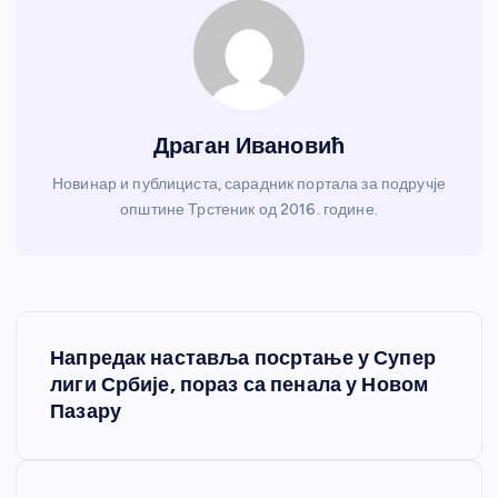
Драган Ивановић
Новинар и публициста, сарадник портала за подручје
општине Трстеник од 2016. године.
К
Напредак наставља посртање у Супер
р
лиги Србије, пораз са пенала у Новом
Пазару
е