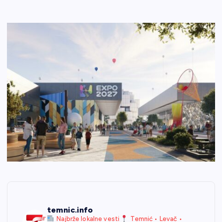
temnic.info
Najbrže lokalne vesti
Temnić • Levač •