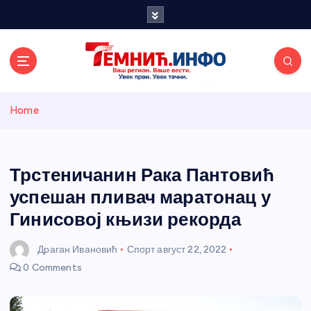
S
k
i
p
t
o
Темнићки
c
Home
o
n
информативн
t
e
Трстеничанин Рака Пантовић
и портал
n
успешан пливач маратонац у
t
Гинисовој књизи рекорда
Драган Ивановић
Спорт
август 22, 2022
0 Comments