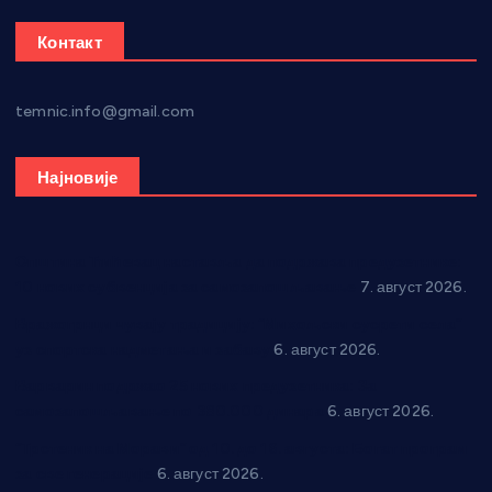
Контакт
temnic.info@gmail.com
Најновије
Општина Ћићевац наставља да подржава предузетнике:
10 нових субвенција за самозапошљавање
7. август 2026.
Вражогрнци чувају традицију: “Михољски сусрети села”
уз спортска надметања и забаву
6. август 2026.
Варварин подржао 25 нових предузетника: За
самозапошљавање по 380.000 динара
6. август 2026.
“Трстеник на Морави” од 10. до 16. августа: Богат програм
за све генерације
6. август 2026.