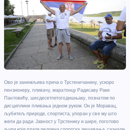
Ово је занимљива прича о Трстеничанину, ускоро
пензионеру, пливачу, маратонцу Радисаву Раки
Пантовићу, шесдесетпетогодишњаку, познатом по
дисциплини пливања једном руком. Он је Моравац,
љубитељ природе, спортиста, упоран у све му што
жели да ради. Јавност у Трстенику и шире, поготово
људи који прате редовна спортска дешавања, сазнали