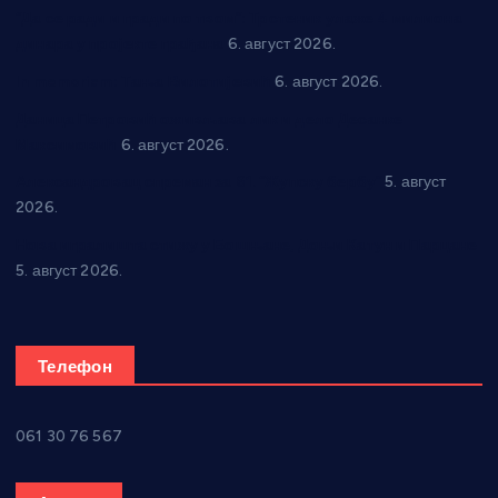
“Да се ради и гради по твом”: Трстеник улаже 4 милиона
динара у пројекте грађана
6. август 2026.
In memoriam: Тања Вилотијевић
6. август 2026.
Даница Петровић оживљава лик и дело Десанке
Максимовић
6. август 2026.
Александровац спреман за 61. “Жупску бербу”
5. август
2026.
Нова игралишта стижу у Бошњане, Доњи Катун и Парцане
5. август 2026.
Телефон
061 30 76 567