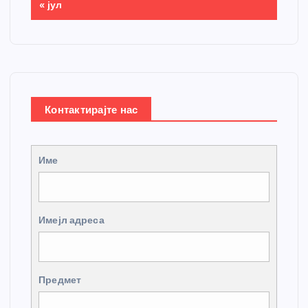
« јул
Контактирајте нас
Име
Имејл адреса
Предмет