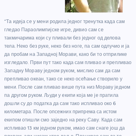
“Та идеја се у мени родила једног тренутка када сам
гледао Параолимпијске игре, дивио сам се
такмичарима који су пливали без једног од делова
тела. Неко без руке, неко без ноге, па сам одлучио и ја
да пробам на Западној Морави, како би то отприлике
изгледало. Први пут тако када сам пливао и препливао
Западну Мораву једном руком, мислио сам да сам
препливао океан, тако се неко осећање створило у
мени. После сам пливао више пута низ Мораву једном
па другом руком. Људи у екипи која ме је пратила
дошли су до податка да сам тако испливао око 6
километара. После опсежних припрема са истом
екипом отишли смо заједно на реку Саву. Када сам
испливао 13 км једном руком, имао сам снаге још да