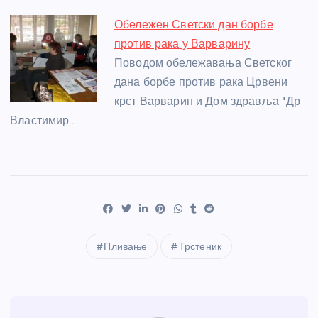
Обележен Светски дан борбе
против рака у Варварину
Поводом обележавања Светског
дана борбе против рака Црвени
крст Варварин и Дом здравља "Др
Властимир…
Пливање
Трстеник