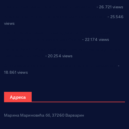
Реконструкција хотела “Плажа” у Варварину
- 26.721 views
Апел за помоћ породици Марковић из Варварина
- 25.546
views
Саопштење и демант Дома здравља “Др Властимир
Годић” на текст који кружи фејсбуком
- 22.174 views
Јелена Вујић-Обрадовић представник Александровца у
Парламенту Србије
- 20.254 views
Откривена илегална штампарија новца код Варварина
-
18.861 views
Адреса
Марина Мариновића бб, 37260 Варварин