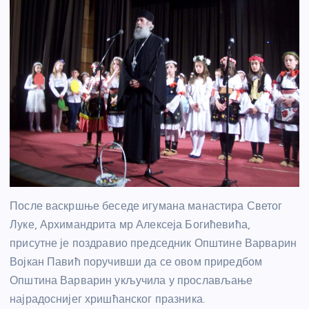
После васкршње беседе игумана манастира Светог
Луке, Архимандрита мр Алексеја Богићевића,
присутне је поздравио председник Општине Варварин
Војкан Павић поручивши да се овом приредбом
Општина Варварин укључила у прослављање
најрадоснијег хришћанског празника.