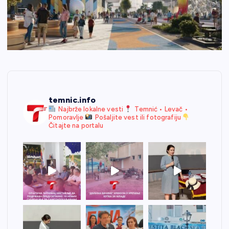
temnic.info
Najbrže lokalne vesti
Temnić • Levač •
Pomoravlje
Pošaljite vest ili fotografiju
Čitajte na portalu