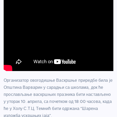
Организатор овогодишње Васкршње приредбе била је
Општина Варварин у сарадњи са школама, док ће
прослављање васкршњих празника бити настављено
у уторак 10. aприла, са почетком од 18:00 часова, када
ће у Холу С.Т.Ц. Темнић бити одржана “Шарена
изложба ускршњих јаја”.