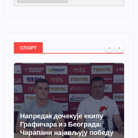
СПОРТ
Спортски центар “Ћићевац”
добија савремени систем
грејања