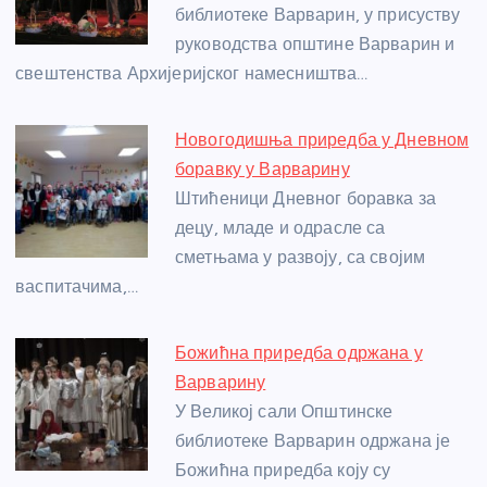
o
er
p
библиотеке Варварин, у присуству
руководства општине Варварин и
k
свештенства Архијеријског намесништва…
Новогодишња приредба у Дневном
боравку у Варварину
Штићеници Дневног боравка за
децу, младе и одрасле са
сметњама у развоју, са својим
васпитачима,…
Божићна приредба одржана у
Варварину
У Великој сали Општинске
библиотеке Варварин одржана је
Божићна приредба коју су