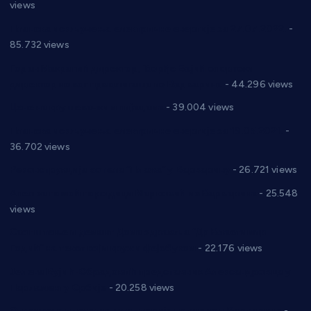
views
Планска искључења електричне енергије за 27.07.2022.
-
85.732 views
Горан Макрагић директор, Ђорђе Бајић спортски
директор новог прволигаша из Варварина
- 44.296 views
Цене на крушевачким пијацама
- 39.004 views
Планска искључења електричне енергије за 19.05.2021.
-
36.702 views
Реконструкција хотела “Плажа” у Варварину
- 26.721 views
Апел за помоћ породици Марковић из Варварина
- 25.548
views
Саопштење и демант Дома здравља “Др Властимир
Годић” на текст који кружи фејсбуком
- 22.176 views
Јелена Вујић-Обрадовић представник Александровца у
Парламенту Србије
- 20.258 views
Откривена илегална штампарија новца код Варварина
-