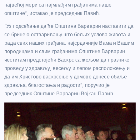
највећој мери са најмлађим грађанима наше
општине”, истакао је председник Павић.
“Уз подсећање да ће Општина Варварин наставити да
се брине о остваривању што бољих услова живота и
рада свих наших грађана, најсрдачније Вама и Вашим
породицама и свим грађанима Општине Варварин
честитам предстојећи Васкрс са жељом да празнике
проведу у здрављу, весељу и лепом расположењу и
да им Христово васкрсење у домове донесе обиље
здравља, благостања и радости”, поручио је
председник Општине Варварин Војкан Павић.