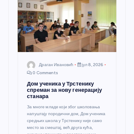
Драган Ивановић
јул 8, 2026
0 Comments
Дом ученика у Трстенику
спреман за нову генерацију
станара
За многе младе који због школовања
напуштају породични дом, Дом ученика
средњих школа у Трстенику није само
место за смештај, већ друга кућа,