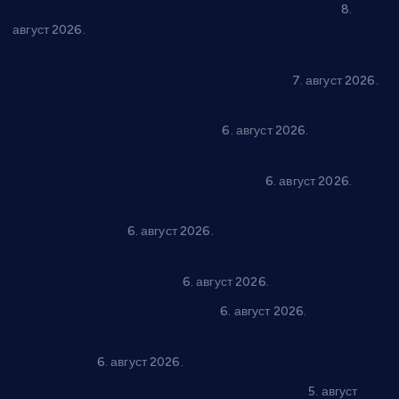
“Долина Бачине” кренула у уређење кутка за младе
8.
август 2026.
Општина Ћићевац наставља да подржава предузетнике:
10 нових субвенција за самозапошљавање
7. август 2026.
Вражогрнци чувају традицију: “Михољски сусрети села”
уз спортска надметања и забаву
6. август 2026.
Варварин подржао 25 нових предузетника: За
самозапошљавање по 380.000 динара
6. август 2026.
“Трстеник на Морави” од 10. до 16. августа: Богат програм
за све генерације
6. август 2026.
“Да се ради и гради по твом”: Трстеник улаже 4 милиона
динара у пројекте грађана
6. август 2026.
In memoriam: Тања Вилотијевић
6. август 2026.
Даница Петровић оживљава лик и дело Десанке
Максимовић
6. август 2026.
Александровац спреман за 61. “Жупску бербу”
5. август