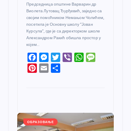
Председница општине Варварин др
Виолета Лутовац Ђурђевић, заједно са
својим помоћником Немањом Чолићем,
посетила је Основну школу “Јован
Курсула”, где је са директорком школе
Александром Ракић обишла простор у
којем…
F
M
T
Vi
W
M
a
e
w
b
h
e
Pi
E
S
c
ss
itt
er
at
ss
nt
m
h
e
e
er
s
a
er
ail
ar
b
n
A
g
e
e
o
g
p
e
st
o
er
p
k
ОБРАЗОВАЊЕ