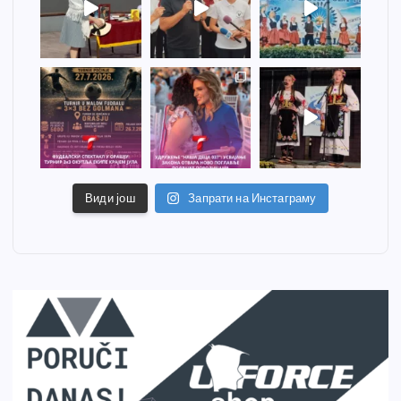
Види још
Запрати на Инстаграму