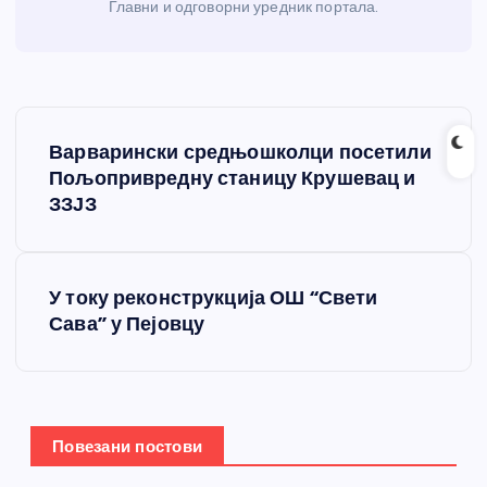
Главни и одговорни уредник портала.
К
Варварински средњошколци посетили
р
Пољопривредну станицу Крушевац и
ЗЗЈЗ
е
т
У току реконструкција ОШ “Свети
Сава” у Пејовцу
а
њ
е
Повезани постови