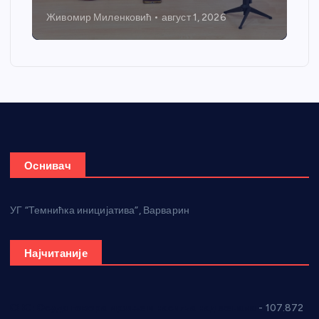
Никола Петровић
јул 31, 2026
Оснивач
УГ “Темнићка иницијатива”, Варварин
Најчитаније
СНС: Осуда говора мржње и насиља над женама
- 107.872