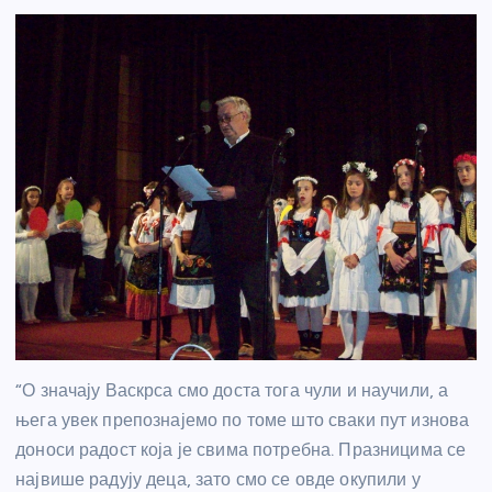
“О значају Васкрса смо доста тога чули и научили, а
њега увек препознајемо по томе што сваки пут изнова
доноси радост која је свима потребна. Празницима се
највише радују деца, зато смо се овде окупили у