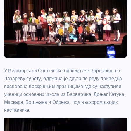
У Великој сали Општинске библиотеке Варварин, на
Лазареву суботу, одржана је друга по реду приредба
посвећена васкршњим празницима где су наступили
ученици основних школа из Варварина, Доњег Катуна,
Маскара, Бошњана и Обрежа, под надзором својих
наставника.