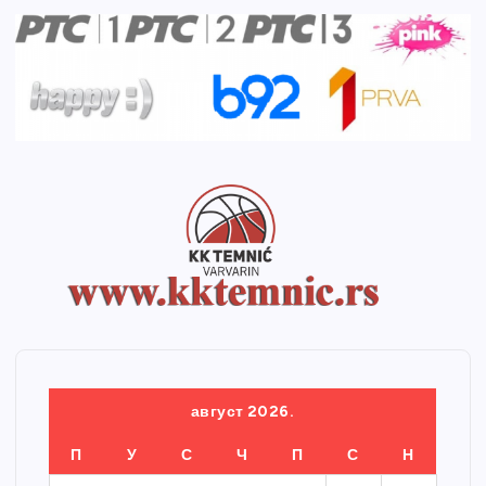
август 2026.
П
У
С
Ч
П
С
Н