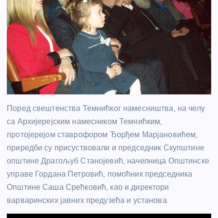
Поред свештенства Темнићког намесништва, на челу
са Архијерејским намесником Темнићким,
протојерејом ставрофором Ђорђем Марјановићем,
приредби су присуствовали и председник Скупштине
општине Драгољуб Станојевић, начелница Општинске
управе Гордана Петровић, помоћник председника
Општине Саша Срећковић, као и директори
варваринских јавних предузећа и установа.