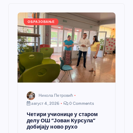
ч
л
ОБРАЗОВАЊЕ
а
н
к
а
Никола Петровић
август 4, 2026
0 Comments
Четири учионице у старом
делу ОШ “Јован Курсула”
добијају ново рухо