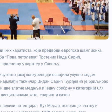
ничких каратиста, које предводи европска шампионка,
ба “Прва петолетка” Трстеник Нада Сарић,
првенству у каратеу у Скопљу.
 изузетно јакој конкуренцији освојили укупно седам
најмлађи такмичар Видан Сарић Ђурђевић је бриљирао
и две златне медаље и једну сребрну у категорији 6/7
у дисциплинама кате, спаринг и кихон.
н велики потенцијал, Вук Медар, освојио је златну и