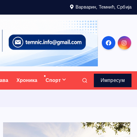
Варварин, Темнић, Србија
ава
Хроника
Спорт
Импресум