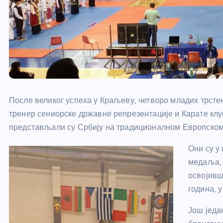
После великог успеха у Краљеву, четворо младих трсте
тренер сениорске државне репрезентације и Карате клу
представљали су Србију на традиционалном Европском 
Они су у
медаља, 
освојивш
година, 
Још једа