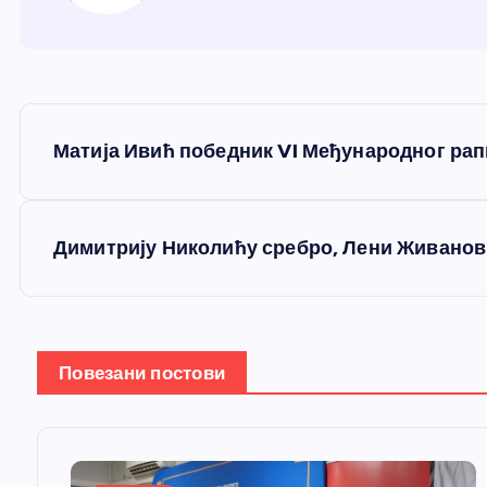
К
Матија Ивић победник VI Међународног рап
р
е
Димитрију Николићу сребро, Лени Живанови
т
а
Повезани постови
њ