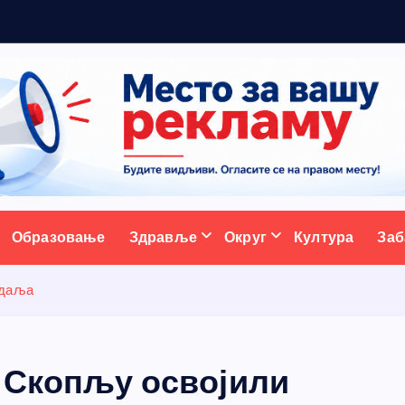
р
а
ативни портал
Образовање
Здравље
Округ
Култура
Заб
едаља
у Скопљу освојили