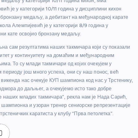
 медаљу у категорији 10/11 година кихон, Миа
вић је у категорији 10/11 година у дисциплини кихон
 бронзану медаљу, а дебитант на међународној карате
кола Алемпијевић је у категорији 8/9 година у
ни кате освојио бронзану медаљу.
на сам резултатима наших такмичара који су показали
литет у континуитету на домаћим и међународним
има. То су млади такмичари од којих очекујем у
 периоду још много успеха, они су наш понос, већ
 викенда нас очекује КУП шампиона код нас у Трстенику,
одмора до даљњег, а очекујемо исто тако добре
е наших младих такмичара”, рекла нам је Нада Сарић,
 шампионка и узоран тренер сениорске репрезентације
 трстеничких каратиста у клубу “Прва петолетка”.
0