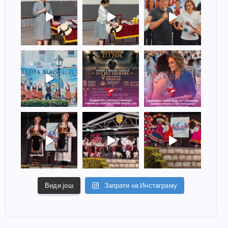
Види још
Запрати на Инстаграму