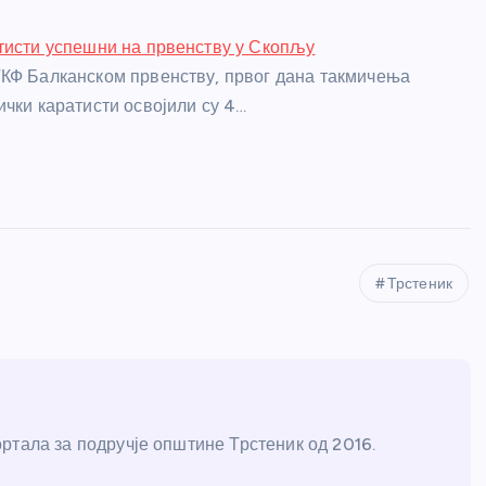
тисти успешни на првенству у Скопљу
КФ Балканском првенству, првог дана такмичења
ички каратисти освојили су 4…
Трстеник
ртала за подручје општине Трстеник од 2016.