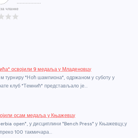
за чланке
ића" освојили 9 медаља у Младеновцу
 турниру "Ноћ шампиона", одржаном у суботу у
ате клуб "Темнић" представљало је…
војили осам медаља у Књажевцу
erbia open", у дисциплини "Bench Press" у Књажевцу,у
 преко 100 такмичара…