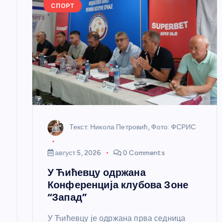
е
СПОРТ
ч
л
а
н
Текст: Никола Петровић, Фото: ФСРИС
к
август 5, 2026
0 Comments
а
У Ћићевцу одржана
Конференција клубова Зоне
“Запад”
У Ћићевцу је одржана прва седница