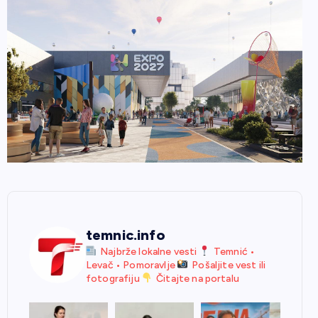
temnic.info
Najbrže lokalne vesti
Temnić •
Levač • Pomoravlje
Pošaljite vest ili
fotografiju
Čitajte na portalu