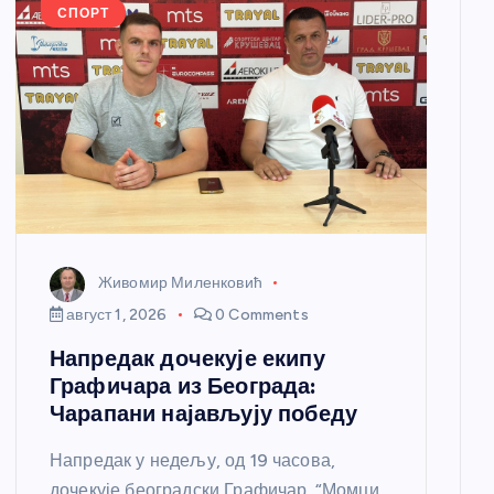
СПОРТ
Живомир Миленковић
август 1, 2026
0 Comments
Напредак дочекује екипу
Графичара из Београда:
Чарапани најављују победу
Напредак у недељу, од 19 часова,
дочекује београдски Графичар. “Момци