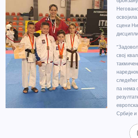
бронзану
Неговано
освојила
сцени Ни
дисципли
“Задовољ
свој ква
такмичењ
наредном
следећег
па нема 
резултат
европска
Србије и