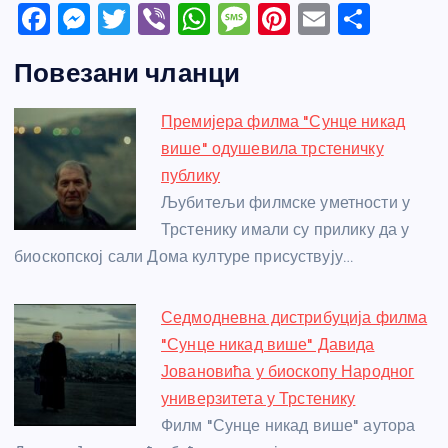
F
M
T
Vi
W
M
Pi
E
S
a
e
w
b
h
e
nt
m
h
Повезани чланци
c
ss
itt
er
at
ss
er
ail
ar
e
e
er
s
a
e
e
Премијера филма "Сунце никад
b
n
A
g
st
више" одушевила трстеничку
o
g
p
e
публику
o
er
p
Љубитељи филмске уметности у
Трстенику имали су прилику да у
k
биоскопској сали Дома културе присуствују…
Седмодневна дистрибуција филма
"Сунце никад више" Давида
Јовановића у биоскопу Народног
универзитета у Трстенику
Филм "Сунце никад више" аутора