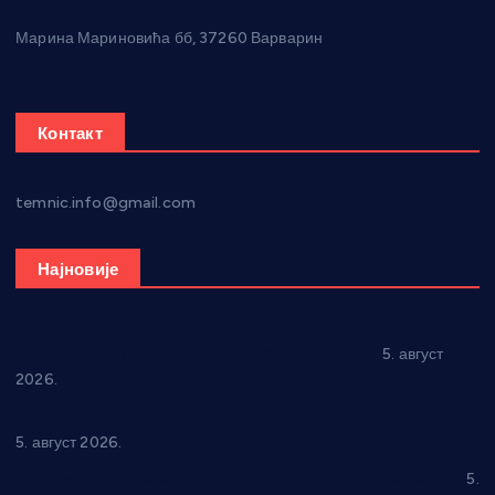
Марина Мариновића бб, 37260 Варварин
Контакт
temnic.info@gmail.com
Најновије
Александровац спреман за 61. “Жупску бербу”
5. август
2026.
Нова игралишта стижу у Бошњане, Доњи Катун и Парцане
5. август 2026.
У Ћићевцу одржана Конференција клубова Зоне “Запад”
5.