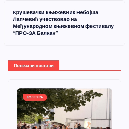
т
Крушевачки књижевник Небојша
Лапчевић учествовао на
а
Међународном књижевном фестивалу
“ПРО-ЗА Балкан”
њ
е
ч
Повезани постови
л
а
КУЛТУРА
н
к