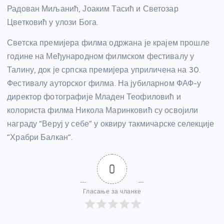
Радован Миљанић, Јоаким Тасић и Светозар
Цветковић у улози Бога.
Светска премијера филма одржана је крајем прошле
године на Међународном филмском фестивалу у
Талину, док је српска премијера уприличена на 30.
Фестивалу ауторског филма. На јубиларном ФАФ-у
директор фотографије Младен Теофиловић и
колориста филма Никола Маринковић су освојили
награду “Веруј у себе” у оквиру такмичарске селекције
“Храбри Балкан”.
0
Гласање за чланке