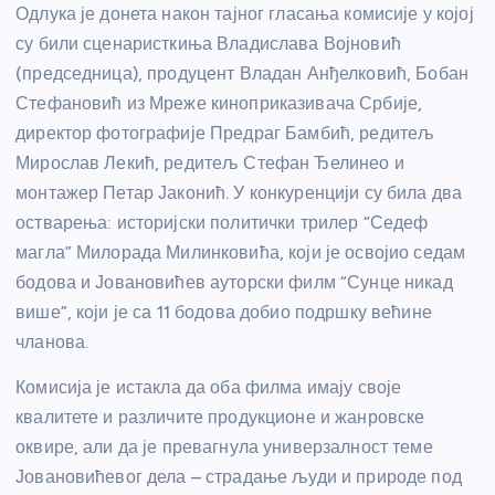
Одлука је донета након тајног гласања комисије у којој
су били сценаристкиња Владислава Војновић
(председница), продуцент Владан Анђелковић, Бобан
Стефановић из Мреже киноприказивача Србије,
директор фотографије Предраг Бамбић, редитељ
Мирослав Лекић, редитељ Стефан Ђелинео и
монтажер Петар Јаконић. У конкуренцији су била два
остварења: историјски политички трилер “Седеф
магла” Милорада Милинковића, који је освојио седам
бодова и Јовановићев ауторски филм “Сунце никад
више”, који је са 11 бодова добио подршку већине
чланова.
Комисија је истакла да оба филма имају своје
квалитете и различите продукционе и жанровске
оквире, али да је превагнула универзалност теме
Јовановићевог дела – страдање људи и природе под