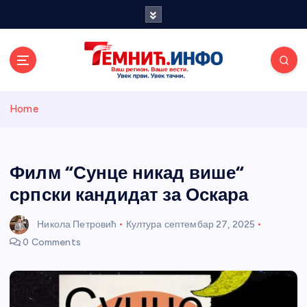
S
k
i
p
t
o
Темнићки
c
Home
o
n
информативн
t
e
Филм “Сунце никад више“
и портал
n
српски кандидат за Оскара
t
Никола Петровић
Култура
септембар 27, 2025
0 Comments