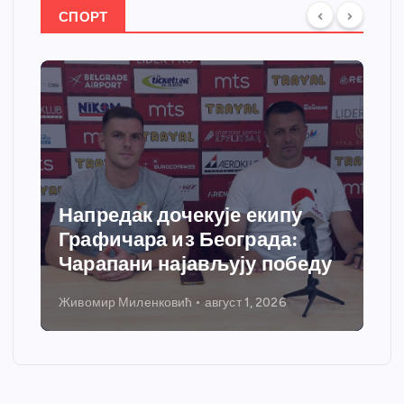
СПОРТ
Напредак дочекује екипу
Графичара из Београда:
Чарапани најављују победу
Живомир Миленковић
август 1, 2026
Н