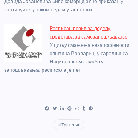
Давида Јовановића биће комерцијално приказан у
континуитету током седам узастопних…
Расписан позив за доделу
средстава за самозапошљавање
У циљу смањења незапослености,
општина Варварин, у сарадњи са
Националном службом
запошљавања, расписала је пет…
Трстеник