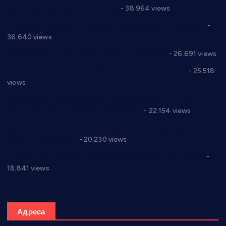
Цене на крушевачким пијацама
- 38.964 views
Планска искључења електричне енергије за 19.05.2021.
-
36.640 views
Реконструкција хотела “Плажа” у Варварину
- 26.691 views
Апел за помоћ породици Марковић из Варварина
- 25.518
views
Саопштење и демант Дома здравља “Др Властимир
Годић” на текст који кружи фејсбуком
- 22.154 views
Јелена Вујић-Обрадовић представник Александровца у
Парламенту Србије
- 20.230 views
Откривена илегална штампарија новца код Варварина
-
18.841 views
Адреса