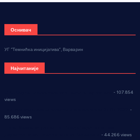
Оснивач
УГ “Темнићка иницијатива”, Варварин
Најчитаније
СНС: Осуда говора мржње и насиља над женама
- 107.854
views
Планска искључења електричне енергије за 27.07.2022.
-
85.686 views
Горан Макрагић директор, Ђорђе Бајић спортски
директор новог прволигаша из Варварина
- 44.266 views