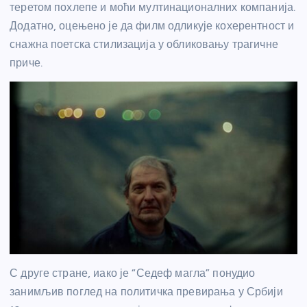
теретом похлепе и моћи мултинационалних компанија.
Додатно, оцењено је да филм одликује кохерентност и
снажна поетска стилизација у обликовању трагичне
приче.
С друге стране, иако је “Седеф магла” понудио
занимљив поглед на политичка превирања у Србији