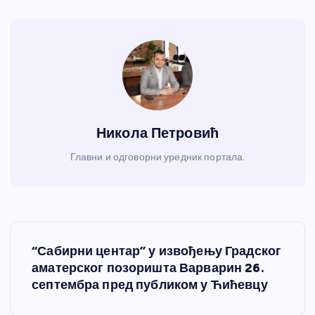
Никола Петровић
Главни и одговорни уредник портала.
К
“Сабирни центар” у извођењу Градског
р
аматерског позоришта Варварин 26.
септембра пред публиком у Ћићевцу
е