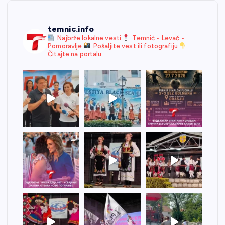
temnic.info
Najbrže lokalne vesti
Temnić • Levač •
Pomoravlje
Pošaljite vest ili fotografiju
Čitajte na portalu