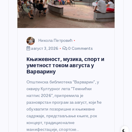
а
Никола Петровић
август 3, 2026
0 Comments
Књижевност, музика, спорт и
уметност током августа у
Варварину
Општинска библиотека “Варварин”, у
оквиру Културног лета “Темнићки
натпис 2026”, припремила је
разноврстан програм за август, који ће
обухватити позоришне и књижевне
садржаје, представљање књиге, рок
концерт, традиционалне
манифестације, спортске…