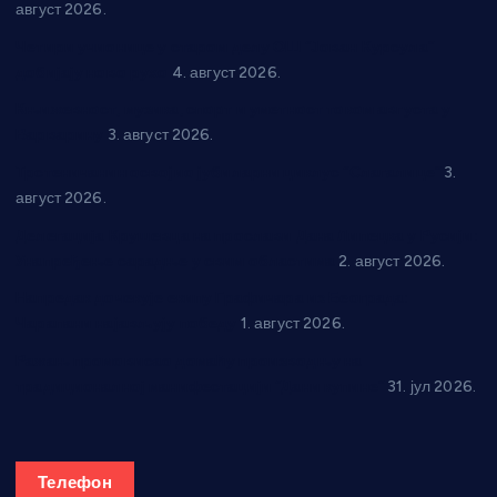
август 2026.
Четири учионице у старом делу ОШ “Јован Курсула”
добијају ново рухо
4. август 2026.
Књижевност, музика, спорт и уметност током августа у
Варварину
3. август 2026.
Трстеничанин освојио јубиларни циклус “Слагалице”
3.
август 2026.
Делегација Крушевца на прослави Дана Липецка у Русији:
Унапређење сарадње у свим областима
2. август 2026.
Напредак дочекује екипу Графичара из Београда:
Чарапани најављују победу
1. август 2026.
Ражањ промовисао домаћу производњу на
традиционалној манифестацији “Дани купине”
31. јул 2026.
Телефон