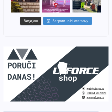
Види још
Запрати на Инстаграму