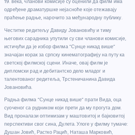
19. века, чланови комисије су оценили да филм има
одређене драматуршке нејасноће које отежавају
праћење радње, нарочито за међународну публику.
Честитке редитељу Давиду Јовановићу и тиму
његових сарадника упутили су сви чланови комисије,
истичући да је избор филма “Сунце никад више”
значајан корак за српску кинематографију на путу ка
светској филмској сцени. Иначе, овај филм је
дипломски рад и дебитантско дело младог и
талентованог редитеља, Трстеничанина Давида
Јовановића.
Радња филма “Сунце никад више” прати Вида, оца
суоченог са рудником који прети да му прогута дом.
Вид проналази оптимизам у маштовитој и бајковитој
перспективи свог сина, Дулета. Улоге у филму тумаче:
Душан Јовић, Растко Рацић, Наташа Марковић,