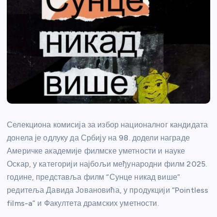
Селекциона комисија за избор националног кандидата
донела је одлуку да Србију на 98. додели награде
Америчке академије филмске уметности и науке
Оскар, у категорији најбољи међународни филм 2025.
године, представља филм “Сунце никад више”
редитеља Давида Јовановића, у продукцији “Pointless
films-a” и Факултета драмских уметности.