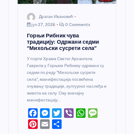
Драган Ивановић
јул 27, 2026
0 Comments
Горњи Рибник чува
традицију: Одржани седми
“Михољски сусрети села”
У порти Храма Светог Архангела
Гаврила у Горњем Рибнику одржани су
седми по реду “Михољски сусрети
села”, манифестација посвећена
очувању традиције, културног наслеђа и
живота на селу. Ову значајну
манифестацију…
F
M
T
Vi
W
M
a
e
w
b
h
e
Pi
E
S
c
ss
itt
er
at
ss
nt
m
h