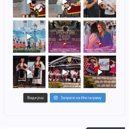
Види још
Запрати на Инстаграму