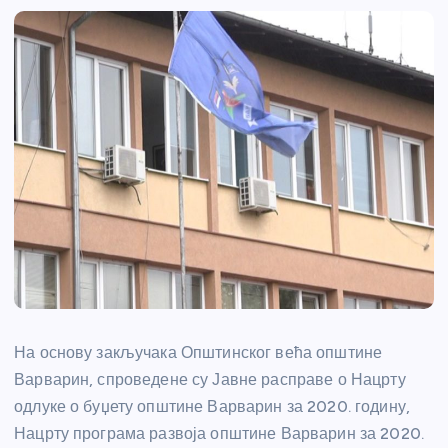
На основу закључака Општинског већа општине
Варварин, спроведене су Јавне расправе о Нацрту
одлуке о буџету општине Варварин за 2020. годину,
Нацрту програма развоја општине Варварин за 2020.