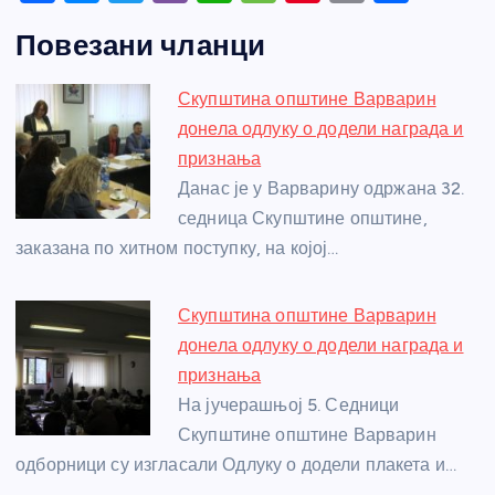
a
e
w
b
h
e
nt
m
h
Повезани чланци
c
ss
itt
er
at
ss
er
ail
ar
e
e
er
s
a
e
e
Скупштина општине Варварин
b
n
A
g
st
донела одлуку о додели награда и
o
g
p
e
признања
o
er
p
Данас је у Варварину одржана 32.
седница Скупштине општине,
k
заказана по хитном поступку, на којој…
Скупштина општине Варварин
донела одлуку о додели награда и
признања
На јучерашњој 5. Седници
Скупштине општине Варварин
одборници су изгласали Одлуку о додели плакета и…