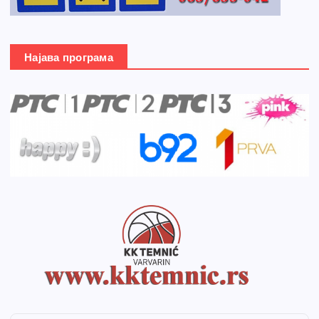
Најава програма