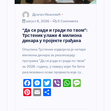
Драган Ивановић
август 6, 2026
0 Comments
“Да се ради и гради по твом”:
Трстеник улаже 4 милиона
динара у пројекте грађана
Општина Трстеник издвојила је четири
милиона динара за реализацију
програма “Да се ради и гради по твом”
за 2026. годину, у оквиру којег ће бити
реализовано осам пројеката које су…
F
M
T
Vi
W
M
a
e
w
b
h
e
Pi
E
S
c
ss
itt
er
at
ss
nt
m
h
e
e
er
s
a
er
ail
ar