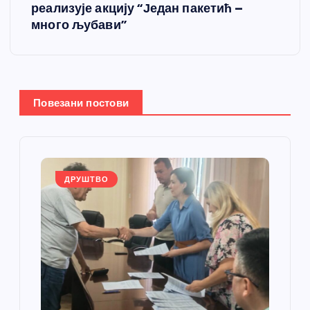
реализује акцију “Један пакетић –
а
много љубави”
њ
е
Повезани постови
ч
л
а
ДРУШТВО
н
к
а