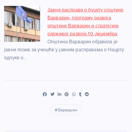
Јавне расправе о буџету општине
Варварин, програму развоја
општине Варварин и стратегији
одрживог развоја 10. децембра
Општина Варварин објавила је
јавни позив за учешће у јавним расправама о Нацрту
одлуке о…
Варварин