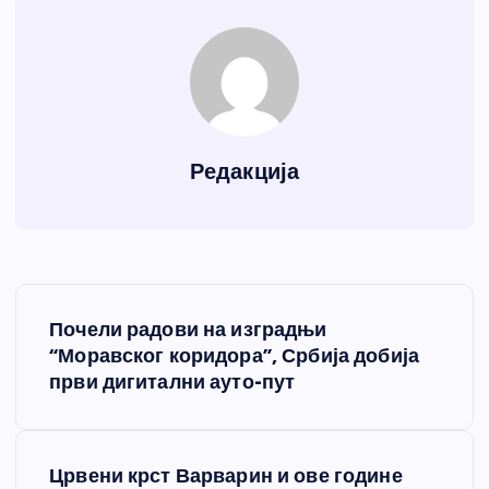
Редакција
К
Почели радови на изградњи
р
“Моравског коридора”, Србија добија
први дигитални ауто-пут
е
т
Црвени крст Варварин и ове године