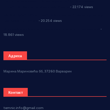
Саопштење и демант Дома здравља “Др Властимир
Годић” на текст који кружи фејсбуком
- 22.174 views
Јелена Вујић-Обрадовић представник Александровца у
Парламенту Србије
- 20.254 views
Откривена илегална штампарија новца код Варварина
-
18.861 views
Адреса
Марина Мариновића бб, 37260 Варварин
Контакт
temnic.info@gmail.com