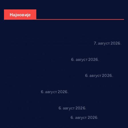
Најновије
Општина Ћићевац наставља да подржава предузетнике:
10 нових субвенција за самозапошљавање
7. август 2026.
Вражогрнци чувају традицију: “Михољски сусрети села”
уз спортска надметања и забаву
6. август 2026.
Варварин подржао 25 нових предузетника: За
самозапошљавање по 380.000 динара
6. август 2026.
“Трстеник на Морави” од 10. до 16. августа: Богат програм
за све генерације
6. август 2026.
“Да се ради и гради по твом”: Трстеник улаже 4 милиона
динара у пројекте грађана
6. август 2026.
In memoriam: Тања Вилотијевић
6. август 2026.
Даница Петровић оживљава лик и дело Десанке