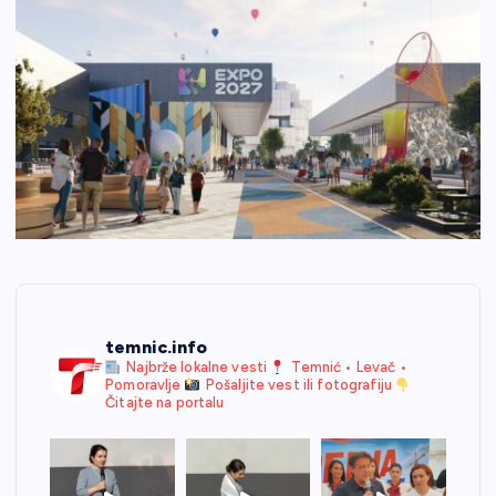
temnic.info
Najbrže lokalne vesti
Temnić • Levač •
Pomoravlje
Pošaljite vest ili fotografiju
Čitajte na portalu