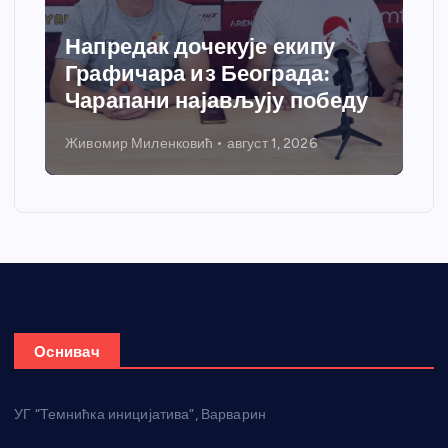
Напредак дочекује екипу
Графичара из Београда:
Чарапани најављују победу
Живомир Миленковић
август 1, 2026
Оснивач
УГ “Темнићка иницијатива”, Варварин