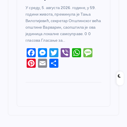
У среду, 5. августа 2026. године, у 59.
години живота, преминула је Тања
Вилотијевић, секретар Општинског већа
општине Варварин, саопштила је ова
јединица локалне самоуправе. 0 0
гласова Гласање за…
F
M
T
Vi
W
M
a
e
w
b
h
e
Pi
E
S
c
ss
itt
er
at
ss
nt
m
h
e
e
er
s
a
er
ail
ar
b
n
A
g
e
e
o
g
p
e
st
o
er
p
k