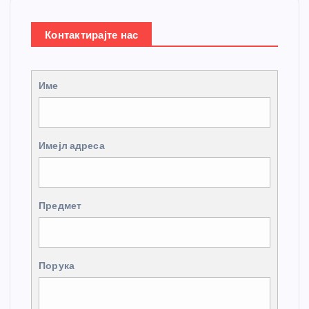
Контактирајте нас
Име
Имејл адреса
Предмет
Порука