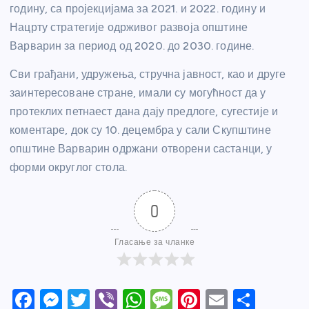
годину, са пројекцијама за 2021. и 2022. годину и
Нацрту стратегије одрживог развоја општине
Варварин за период од 2020. до 2030. године.
Сви грађани, удружења, стручна јавност, као и друге
заинтересоване стране, имали су могућност да у
протеклих петнаест дана дају предлоге, сугестије и
коментаре, док су 10. децембра у сали Скупштине
општине Варварин одржани отворени састанци, у
форми округлог стола.
0
Гласање за чланке
F
M
T
Vi
W
M
Pi
E
S