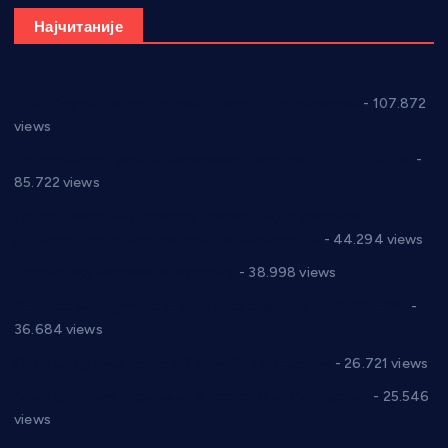
Најчитаније
СНС: Осуда говора мржње и насиља над женама
- 107.872
views
Планска искључења електричне енергије за 27.07.2022.
-
85.722 views
Горан Макрагић директор, Ђорђе Бајић спортски
директор новог прволигаша из Варварина
- 44.294 views
Цене на крушевачким пијацама
- 38.998 views
Планска искључења електричне енергије за 19.05.2021.
-
36.684 views
Реконструкција хотела “Плажа” у Варварину
- 26.721 views
Апел за помоћ породици Марковић из Варварина
- 25.546
views