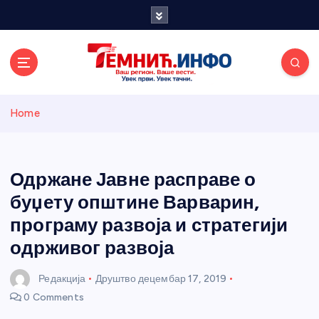
S
k
i
p
t
o
Темнићки
c
Home
o
n
информативн
t
e
Одржане Јавне расправе о
и портал
n
буџету општине Варварин,
t
програму развоја и стратегији
одрживог развоја
Редакција
Друштво
децембар 17, 2019
0 Comments