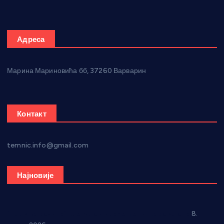
Адреса
Марина Мариновића бб, 37260 Варварин
Контакт
temnic.info@gmail.com
Најновије
“Долина Бачине” кренула у уређење кутка за младе
8.