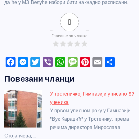
да ће у МЗ Велуће избори бити накнадно расписани.
0
Гласање за чланке
F
M
T
Vi
W
M
Pi
E
S
a
e
w
b
h
e
nt
m
h
Повезани чланци
c
ss
itt
er
at
ss
er
ail
ar
e
e
er
s
a
e
e
У трстеничкој Гимназији уписано 87
b
n
A
g
st
ученика
o
g
p
e
У првом уписном року у Гимназији
o
er
p
"Вук Караџић" у Трстенику, према
речима директора Мирослава
k
Стојанчева,…