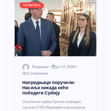
л
ПОЛИТИКА
а
н
к
а
Редакција
јул 27, 2026
0 Comments
Напредњаци поручили:
Насиље никада неће
победити Србију
Општински одбор Српске напредне
странке (СНС) Варварин најоштрије је