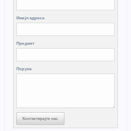
Имејл адреса
Предмет
Порука
Контактирајте нас