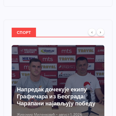
СПОРТ
Напредак дочекује екипу
Графичара из Београда:
Чарапани најављују победу
Живомир Миленковић
август 1, 2026