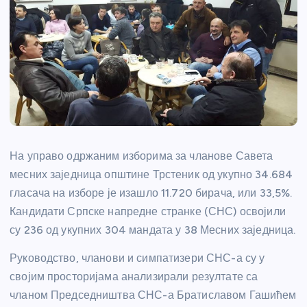
На управо одржаним изборима за чланове Савета
месних заједница општине Трстеник од укупно 34.684
гласача на изборе је изашло 11.720 бирача, или 33,5%.
Кандидати Српске напредне странке (СНС) освојили
су 236 од укупних 304 мандата у 38 Месних заједница.
Руководство, чланови и симпатизери СНС-а су у
својим просторијама анализирали резултате са
чланом Председништва СНС-а Братиславом Гашићем