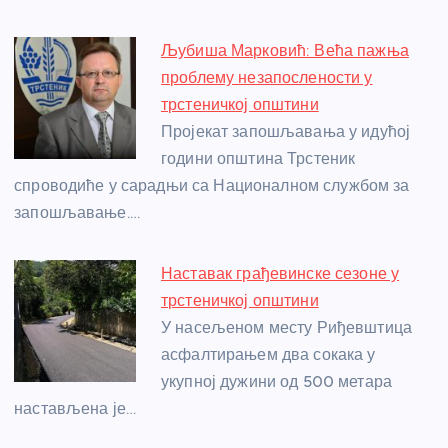
Љубиша Марковић: Већа пажња
проблему незапослености у
трстеничкој општини
Пројекат запошљавања у идућој
години општина Трстеник
спроводиће у сарадњи са Националном службом за
запошљавање.…
Наставак грађевинске сезоне у
трстеничкој општини
У насељеном месту Риђевштица
асфалтирањем два сокака у
укупној дужини од 500 метара
настављена је…