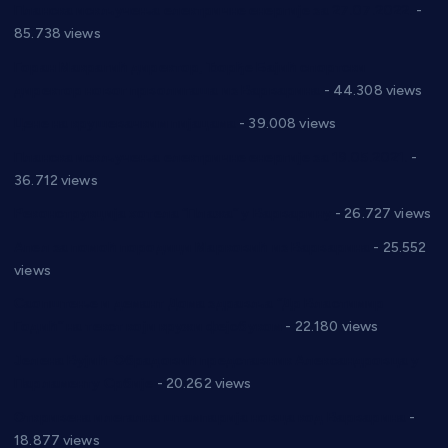
Планска искључења електричне енергије за 27.07.2022.
-
85.738 views
Горан Макрагић директор, Ђорђе Бајић спортски
директор новог прволигаша из Варварина
- 44.308 views
Цене на крушевачким пијацама
- 39.008 views
Планска искључења електричне енергије за 19.05.2021.
-
36.712 views
Реконструкција хотела “Плажа” у Варварину
- 26.727 views
Апел за помоћ породици Марковић из Варварина
- 25.552
views
Саопштење и демант Дома здравља “Др Властимир
Годић” на текст који кружи фејсбуком
- 22.180 views
Јелена Вујић-Обрадовић представник Александровца у
Парламенту Србије
- 20.262 views
Откривена илегална штампарија новца код Варварина
-
18.877 views