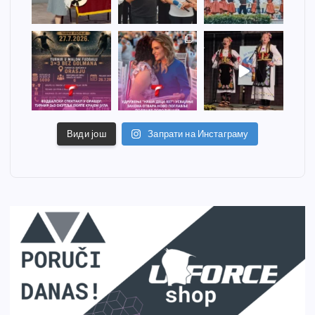
Види још
Запрати на Инстаграму