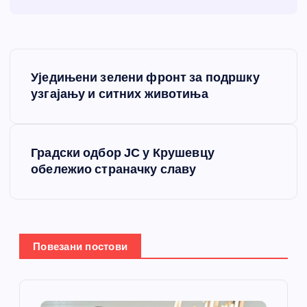
К
Уједињени зелени фронт за подршку
р
узгајању и ситних животиња
е
Градски одбор ЈС у Крушевцу
т
обележио страначку славу
а
њ
Повезани постови
е
ч