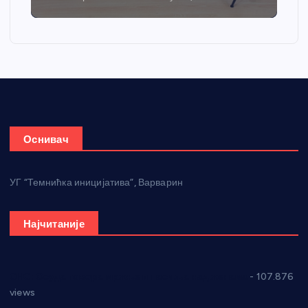
Оснивач
УГ “Темнићка иницијатива”, Варварин
Најчитаније
СНС: Осуда говора мржње и насиља над женама
- 107.876
views