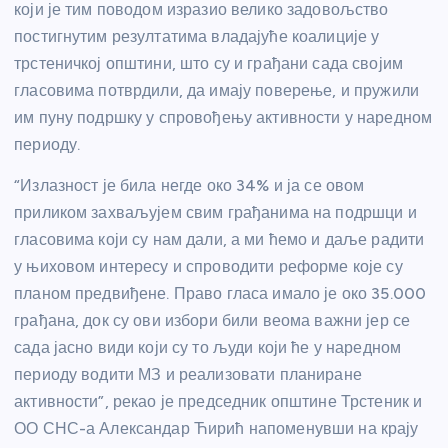
који је тим поводом изразио велико задовољство
постигнутим резултатима владајуће коалиције у
трстеничкој општини, што су и грађани сада својим
гласовима потврдили, да имају поверење, и пружили
им пуну подршку у спровођењу активности у наредном
периоду.
“Излазност је била негде око 34% и ја се овом
приликом захваљујем свим грађанима на подршци и
гласовима који су нам дали, а ми ћемо и даље радити
у њиховом интересу и спроводити реформе које су
планом предвиђене. Право гласа имало је око 35.000
грађана, док су ови избори били веома важни јер се
сада јасно види који су то људи који ће у наредном
периоду водити МЗ и реализовати планиране
активности”, рекао је председник општине Трстеник и
ОО СНС-а Александар Ћирић напоменувши на крају