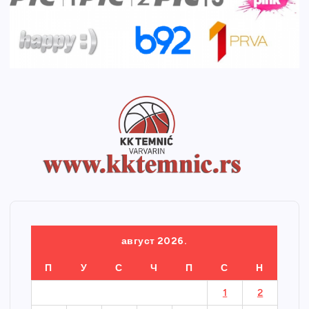
август 2026.
П
У
С
Ч
П
С
Н
1
2