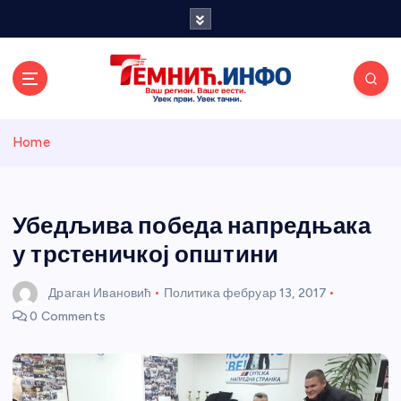
S
k
i
p
t
o
Темнићки
c
Home
o
n
информативн
t
e
Убедљива победа напредњака
и портал
n
у трстеничкој општини
t
Драган Ивановић
Политика
фебруар 13, 2017
0 Comments