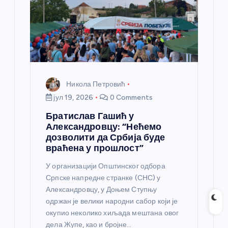
Никола Петровић
јул 19, 2026
0 Comments
Братислав Гашић у
Александровцу: “Нећемо
дозволити да Србија буде
враћена у прошлост”
У организацији Општинског одбора
Српске напредне странке (СНС) у
Александровцу, у Доњем Ступњу
одржан је велики народни сабор који је
окупио неколико хиљада мештана овог
дела Жупе, као и бројне…