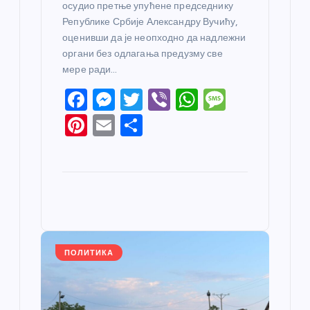
осудио претње упућене председнику
Републике Србије Александру Вучићу,
оценивши да је неопходно да надлежни
органи без одлагања предузму све
мере ради…
F
M
T
Vi
W
M
a
e
w
b
h
e
Pi
E
S
c
ss
itt
er
at
ss
nt
m
h
e
e
er
s
a
er
ail
ar
b
n
A
g
e
e
o
g
p
e
st
o
er
p
k
ПОЛИТИКА