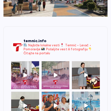
temnic.info
Najbrže lokalne vesti
Temnić • Levač •
Pomoravlje
Pošaljite vest ili fotografiju
Čitajte na portalu