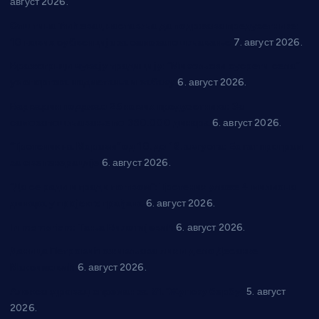
август 2026.
Општина Ћићевац наставља да подржава предузетнике:
10 нових субвенција за самозапошљавање
7. август 2026.
Вражогрнци чувају традицију: “Михољски сусрети села”
уз спортска надметања и забаву
6. август 2026.
Варварин подржао 25 нових предузетника: За
самозапошљавање по 380.000 динара
6. август 2026.
“Трстеник на Морави” од 10. до 16. августа: Богат програм
за све генерације
6. август 2026.
“Да се ради и гради по твом”: Трстеник улаже 4 милиона
динара у пројекте грађана
6. август 2026.
In memoriam: Тања Вилотијевић
6. август 2026.
Даница Петровић оживљава лик и дело Десанке
Максимовић
6. август 2026.
Александровац спреман за 61. “Жупску бербу”
5. август
2026.