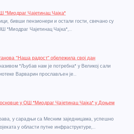
 "Миодраг Чајетинац Чајка"
ици, бивши пензионери и остали гости, свечано су
Ш "Миодраг Чајетинац Чајка",…
анова “Наша радост” обележила свој дан
азивом "Љубав нам је потребна" у Великој сали
иотеке Варварин прослављен је…
основце у ОШ "Миодраг Чајетинац Чајка" у Доњем
ава, у сарадњи са Месним заједницама, успешно
ројеката у области путне инфраструктуре,…