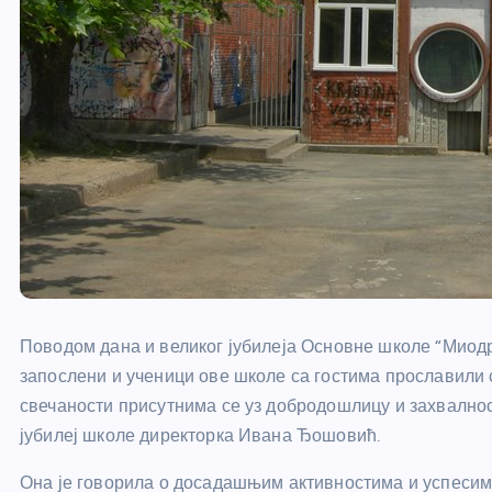
Поводом дана и великог јубилеја Основне школе “Миодра
запослени и ученици ове школе са гостима прославили с
свечаности присутнима се уз добродошлицу и захвалнос
јубилеј школе директорка Ивана Ђошовић.
Она је говорила о досадашњим активностима и успесим