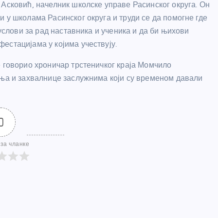
 Асковић, начелник школске управе Расинског округа. Он
 у школама Расинског округа и труди се да помогне где
 услови за рад наставника и ученика и да би њихови
естацијама у којима учествују.
е говорио хроничар трстеничког краја Момчило
ања и захвалнице заслужнима који су временом давали
0
за чланке