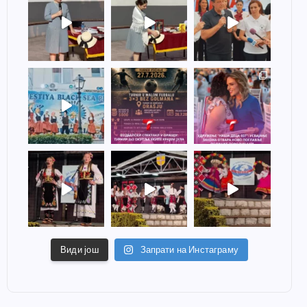
Види још
Запрати на Инстаграму