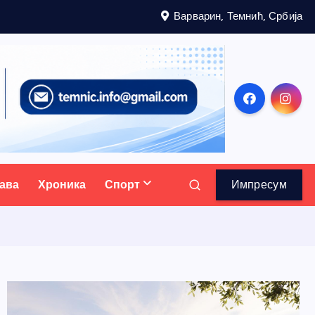
Варварин, Темнић, Србија
ава
Хроника
Спорт
Импресум