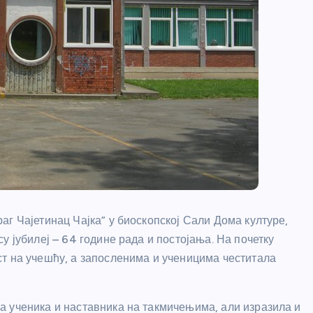
г Чајетинац Чајка” у биоскопској Сали Дома културе,
у јубилеј – 64 године рада и постојања. На почетку
т на учешћу, а запосленима и ученицима честитала
а ученика и наставника на такмичењима, али изразила и