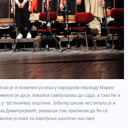
итао је и пожелео успеха у наредном периоду Марио
нуо је да је локална самоуправа до сада, а тако ће и
 трстеничкој општини. Јубилеј школе честитала је и
а Димитријевић, рекавши том приликом да ће се
мални услови за извођење школске наставе.