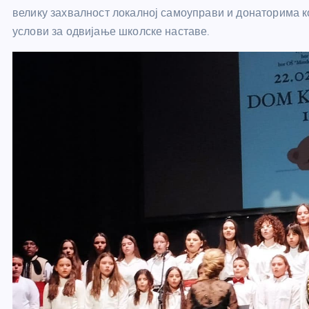
велику захвалност локалној самоуправи и донаторима к
услови за одвијање школске наставе.