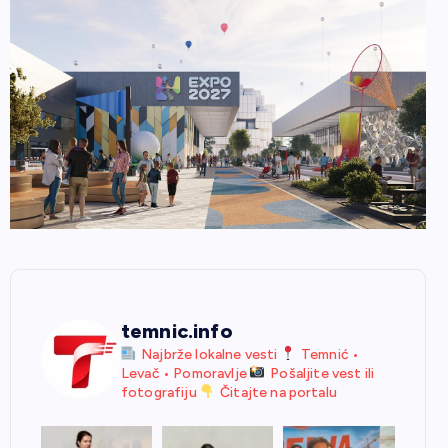
temnic.info
Najbrže lokalne vesti
Temnić •
Levač • Pomoravlje
Pošaljite vest ili
fotografiju
Čitajte na portalu