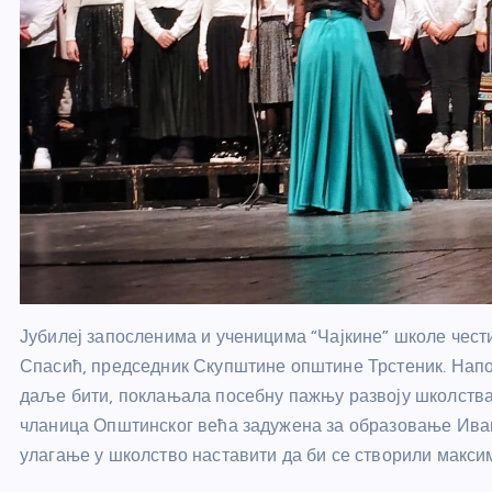
Јубилеј запосленима и ученицима “Чајкине” школе чест
Спасић, председник Скупштине општине Трстеник. Напоме
даље бити, поклањала посебну пажњу развоју школства у
чланица Општинског већа задужена за образовање Иван
улагање у школство наставити да би се створили макси