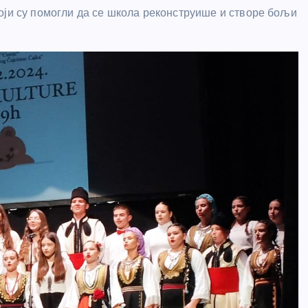
оји су помогли да се школа реконструише и створе бољи