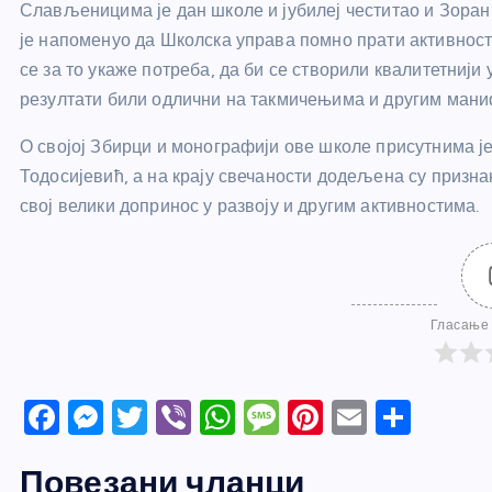
Слављеницима је дан школе и јубилеј честитао и Зоран
је напоменуо да Школска управа помно прати активности
се за то укаже потреба, да би се створили квалитетнији
резултати били одлични на такмичењима и другим маниф
О својој Збирци и монографији ове школе присутнима ј
Тодосијевић, а на крају свечаности додељена су призн
свој велики допринос у развоју и другим активностима.
Гласање 
F
M
T
Vi
W
M
Pi
E
S
a
e
w
b
h
e
nt
m
h
Повезани чланци
c
ss
itt
er
at
ss
er
ail
ar