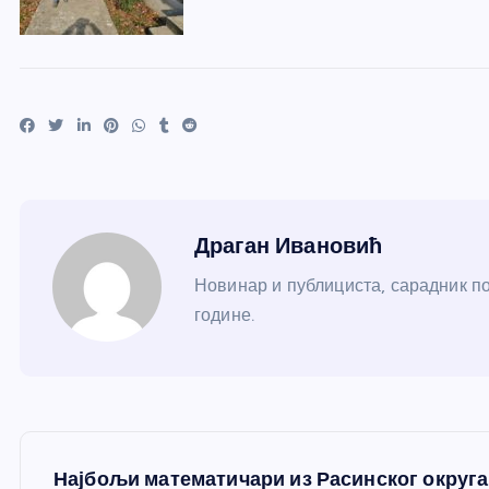
Драган Ивановић
Новинар и публициста, сарадник по
године.
К
Најбољи математичари из Расинског округа