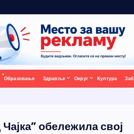
р
а
д
ативни портал
Образовање
Здравље
Округ
Култура
Заб
 Чајка” обележила свој