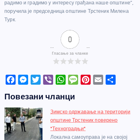
радимо и градимо у интересу грађана наше општине”,
поручила је председница општине Трстеник Милена
Турк.
0
Гласање за чланке
F
M
T
Vi
W
M
Pi
E
S
a
e
w
b
h
e
nt
m
h
Повезани чланци
c
ss
itt
er
at
ss
er
ail
ar
e
e
er
s
a
e
e
Зимско одржавање на територији
b
n
A
g
st
општине Трстеник поверено
o
g
p
e
"Техноградњи"
o
er
p
Локална самоуправа је на својој