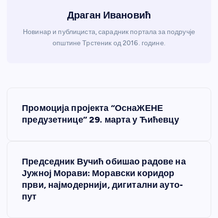
Драган Ивановић
Новинар и публициста, сарадник портала за подручје
општине Трстеник од 2016. године.
К
Промоција пројекта “ОснаЖЕНЕ
р
предузетнице” 29. марта у Ћићевцу
е
Председник Вучић обишао радове на
т
Јужној Морави: Моравски коридор
први, најмодернији, дигитални ауто-
а
пут
њ