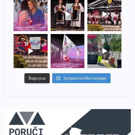
Види још
Запрати на Инстаграму