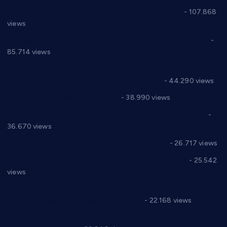
СНС: Осуда говора мржње и насиља над женама
- 107.868
views
Планска искључења електричне енергије за 27.07.2022.
-
85.714 views
Горан Макрагић директор, Ђорђе Бајић спортски
директор новог прволигаша из Варварина
- 44.290 views
Цене на крушевачким пијацама
- 38.990 views
Планска искључења електричне енергије за 19.05.2021.
-
36.670 views
Реконструкција хотела “Плажа” у Варварину
- 26.717 views
Апел за помоћ породици Марковић из Варварина
- 25.542
views
Саопштење и демант Дома здравља “Др Властимир
Годић” на текст који кружи фејсбуком
- 22.168 views
Јелена Вујић-Обрадовић представник Александровца у