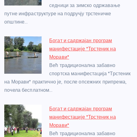
седници за зимско одржавање
k
путне инфраструктуре на подручју трстеничке
општине…
Богат и садржајан програм
манифестације "Трстеник на
Морави"
Већ традиционална забавно
спортска манифестација "Трстеник
на Морави" практично је, после опсежних припрема,
почела бесплатном…
Богат и садржајан програм
манифестације "Трстеник на
Морави"
Већ традиционална забавно