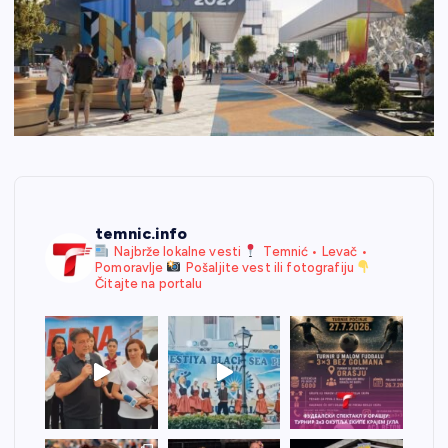
temnic.info
Najbrže lokalne vesti
Temnić • Levač •
Pomoravlje
Pošaljite vest ili fotografiju
Čitajte na portalu