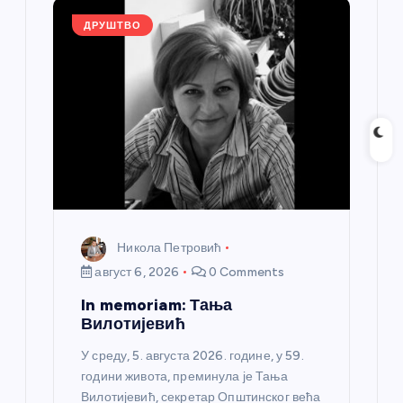
k
ДРУШТВО
Никола Петровић
август 6, 2026
0 Comments
In memoriam: Тања
Вилотијевић
У среду, 5. августа 2026. године, у 59.
години живота, преминула је Тања
Вилотијевић, секретар Општинског већа