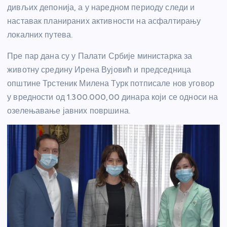
дивљих депонија, а у наредном периоду следи и
наставак планираних активности на асфалтирању
локалних путева.
Пре пар дана су у Палати Србије министарка за
животну средину Ирена Вујовић и председница
општине Трстеник Милена Турк потписале нов уговор
у вредности од 1.300.000,00 динара који се односи на
озелењавање јавних површина.