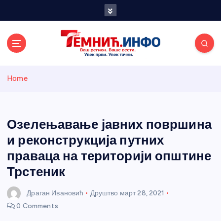
S
k
i
p
t
o
Темнићки
c
Home
o
n
информативн
t
e
Озелењавање јавних површина
и портал
n
и реконструкција путних
t
праваца на територији општине
Трстеник
Драган Ивановић
Друштво
март 28, 2021
0 Comments