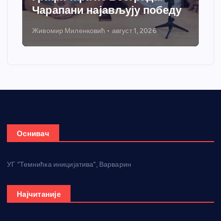
Чарапани најављују победу
Живомир Миленковић
август 1, 2026
Оснивач
УГ “Темнићка иницијатива”, Варварин
Најчитаније