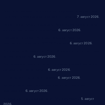
Општина Ћићевац наставља да подржава предузетнике:
10 нових субвенција за самозапошљавање
7. август 2026.
Вражогрнци чувају традицију: “Михољски сусрети села”
уз спортска надметања и забаву
6. август 2026.
Варварин подржао 25 нових предузетника: За
самозапошљавање по 380.000 динара
6. август 2026.
“Трстеник на Морави” од 10. до 16. августа: Богат програм
за све генерације
6. август 2026.
“Да се ради и гради по твом”: Трстеник улаже 4 милиона
динара у пројекте грађана
6. август 2026.
In memoriam: Тања Вилотијевић
6. август 2026.
Даница Петровић оживљава лик и дело Десанке
Максимовић
6. август 2026.
Александровац спреман за 61. “Жупску бербу”
5. август
2026.