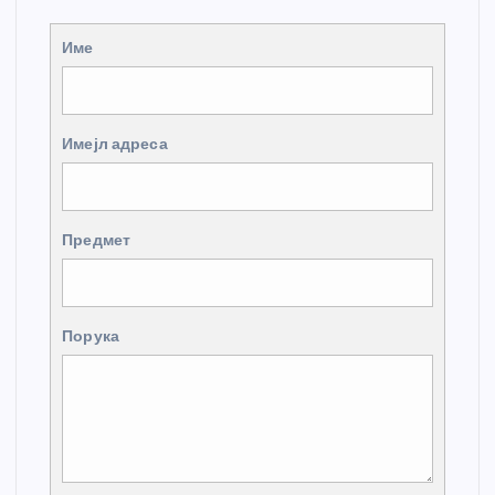
Име
Имејл адреса
Предмет
Порука