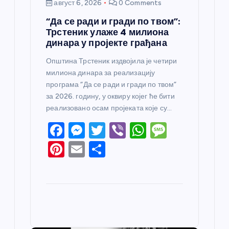
август 6, 2026
0 Comments
“Да се ради и гради по твом”:
Трстеник улаже 4 милиона
динара у пројекте грађана
Општина Трстеник издвојила је четири
милиона динара за реализацију
програма “Да се ради и гради по твом”
за 2026. годину, у оквиру којег ће бити
реализовано осам пројеката које су…
F
M
T
Vi
W
M
a
e
w
b
h
e
Pi
E
S
c
ss
itt
er
at
ss
nt
m
h
e
e
er
s
a
er
ail
ar
b
n
A
g
e
e
o
g
p
e
st
o
er
p