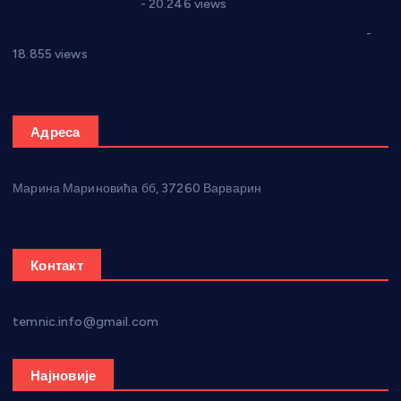
Парламенту Србије
- 20.246 views
Откривена илегална штампарија новца код Варварина
-
18.855 views
Адреса
Марина Мариновића бб, 37260 Варварин
Контакт
temnic.info@gmail.com
Најновије