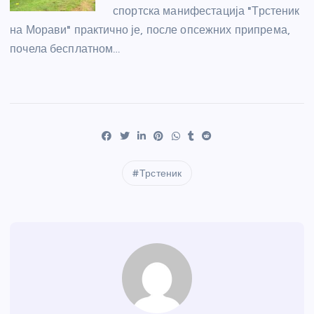
спортска манифестација "Трстеник
на Морави" практично је, после опсежних припрема,
почела бесплатном…
Трстеник