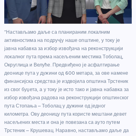
“Настављамо даље са планираним локалним
активностима на подручју наше општине, у току је
јавна набавка за избор извођача на реконструкцији
локалног пута према насељеним местима Тоболац,
Округлица и Велуће. Предвиђено је асфалтирање
деонице пута у дужини од 600 метара, за ове намене
финансијска средства је издвојила општина Трстеник
из свог буџета, а у току је исто тако и јавна набавка за
избор извођача радова на реконструкцији општинског
пута Стопања – Тоболац у дужини од једног
километра. Ову деоницу пута користе мештани девет
насељених места и она је повезана са ауто путем
Трстеник – Крушевац. Наравно, настављамо даље да