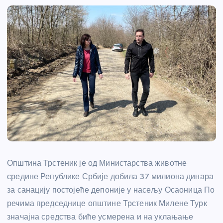
Општина Трстеник је од Министарства животне
средине Републике Србије добила 37 милиона динара
за санацију постојеће депоније у насељу Осаоница По
речима председнице општине Трстеник Милене Турк
значајна средства биће усмерена и на уклањање