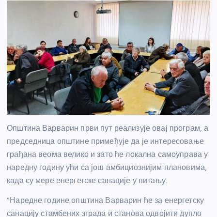
Општина Варварин први пут реализује овај програм, а
председница општине примећује да је интересовање
грађана веома велико и зато ће локална самоуправа у
наредну годину ући са још амбициознијим плановима,
када су мере енергетске санације у питању.
“Наредне године општина Варварин ће за енергетску
санацију стамбених зграда и станова одвојити дупло