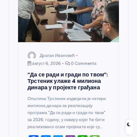
к
а
Драган Ивановић
август 6, 2026
0 Comments
“Да се ради и гради по твом”:
Трстеник улаже 4 милиона
динара у пројекте грађана
Општина Трстеник издвојила је четири
милиона динара за реализацију
програма “Да се ради и гради по твом”
за 2026. годину, у оквиру којег ће бити
реализовано осам пројеката које су…