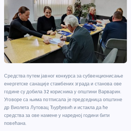
Средства путем јавног конкурса за субвенционисање
енергетске санације стамбених зграда и станова ове
године су добила 32 корисника у општини Варварин.
Уговоре са њима потписала је председница општине
др Виолета Лутовац Ђурђевић и истакла да ће
средства за ове намене у наредној години бити
повећана.