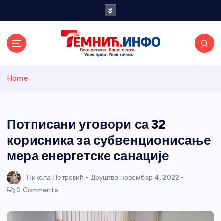
S
k
i
p
t
o
Темнићки
c
Home
o
n
информативн
t
e
Потписани уговори са 32
и портал
n
корисника за субвенционисање
t
мера енергетске санације
Никола Петровић
Друштво
новембар 4, 2022
0 Comments