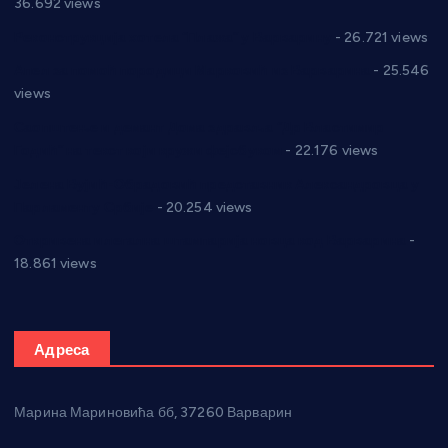
36.692 views
Реконструкција хотела “Плажа” у Варварину
- 26.721 views
Апел за помоћ породици Марковић из Варварина
- 25.546
views
Саопштење и демант Дома здравља “Др Властимир
Годић” на текст који кружи фејсбуком
- 22.176 views
Јелена Вујић-Обрадовић представник Александровца у
Парламенту Србије
- 20.254 views
Откривена илегална штампарија новца код Варварина
-
18.861 views
Адреса
Марина Мариновића бб, 37260 Варварин