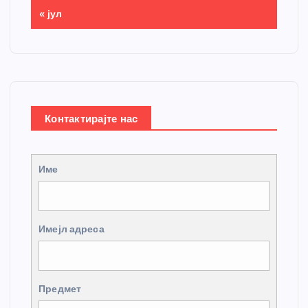
« јул
Контактирајте нас
Име
Имејл адреса
Предмет