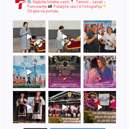
Najbrže lokalne vesti
Temnić • Levač •
Pomoravlje
Pošaljite vest ili fotografiju
Čitajte na portalu