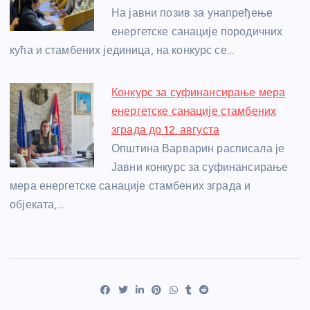
На јавни позив за унапређење
енергетске санације породичних
кућа и стамбених јединица, на конкурс се…
Конкурс за суфинансирање мера
енергетске санације стамбених
зграда до 12. августа
Општина Варварин расписала је
Јавни конкурс за суфинансирање
мера енергетске санације стамбених зграда и
објеката,…