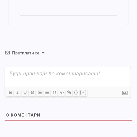
o
g
p
e
st
o
er
p
k
Претплати се
{}
[+]
0
КОМЕНТАРИ