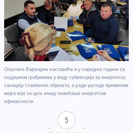
Општина Варварин наставиће и у наредној години са
подршком грађанима у виду субвенција за енергетску
санацију стамбених објеката, а ради уштеде применом
мера које за циљ имају повећање енергетске
ефикасности.
5