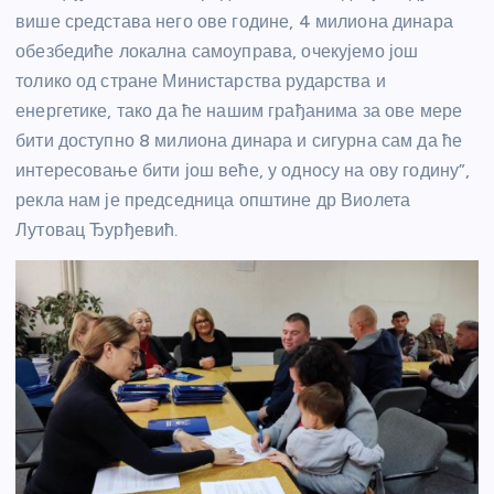
више средстава него ове године, 4 милиона динара
обезбедиће локална самоуправа, очекујемо још
толико од стране Министарства рударства и
енергетике, тако да ће нашим грађанима за ове мере
бити доступно 8 милиона динара и сигурна сам да ће
интересовање бити још веће, у односу на ову годину”,
рекла нам је председница општине др Виолета
Лутовац Ђурђевић.