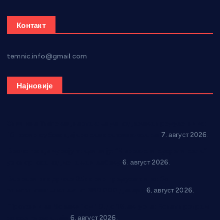
Контакт
temnic.info@gmail.com
Најновије
Општина Ћићевац наставља да подржава предузетнике:
10 нових субвенција за самозапошљавање
7. август 2026.
Вражогрнци чувају традицију: “Михољски сусрети села”
уз спортска надметања и забаву
6. август 2026.
Варварин подржао 25 нових предузетника: За
самозапошљавање по 380.000 динара
6. август 2026.
“Трстеник на Морави” од 10. до 16. августа: Богат програм
за све генерације
6. август 2026.