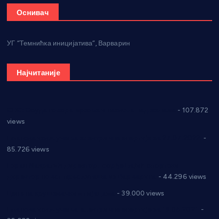
Оснивач
УГ “Темнићка иницијатива”, Варварин
Најчитаније
СНС: Осуда говора мржње и насиља над женама
- 107.872
views
Планска искључења електричне енергије за 27.07.2022.
-
85.726 views
Горан Макрагић директор, Ђорђе Бајић спортски
директор новог прволигаша из Варварина
- 44.296 views
Цене на крушевачким пијацама
- 39.000 views
Планска искључења електричне енергије за 19.05.2021.
-