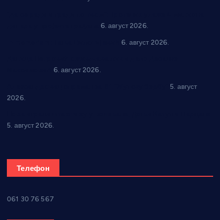
“Да се ради и гради по твом”: Трстеник улаже 4 милиона
динара у пројекте грађана
6. август 2026.
In memoriam: Тања Вилотијевић
6. август 2026.
Даница Петровић оживљава лик и дело Десанке
Максимовић
6. август 2026.
Александровац спреман за 61. “Жупску бербу”
5. август
2026.
Нова игралишта стижу у Бошњане, Доњи Катун и Парцане
5. август 2026.
Телефон
061 30 76 567