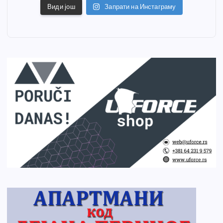
Види још
Запрати на Инстаграму