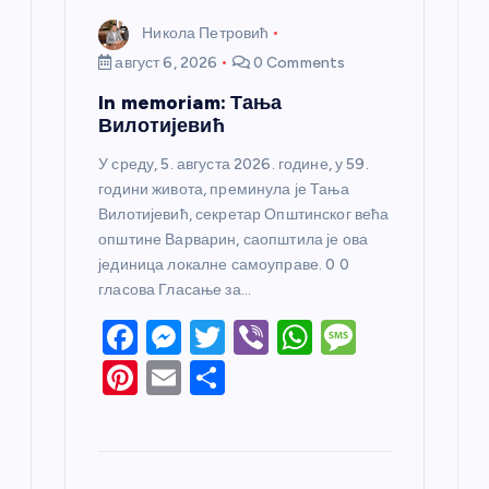
Никола Петровић
август 6, 2026
0 Comments
In memoriam: Тања
Вилотијевић
У среду, 5. августа 2026. године, у 59.
години живота, преминула је Тања
Вилотијевић, секретар Општинског већа
општине Варварин, саопштила је ова
јединица локалне самоуправе. 0 0
гласова Гласање за…
F
M
T
Vi
W
M
a
e
w
b
h
e
Pi
E
S
c
ss
itt
er
at
ss
nt
m
h
e
e
er
s
a
er
ail
ar
b
n
A
g
e
e