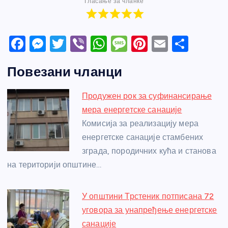
Гласање за чланке
F
M
T
Vi
W
M
Pi
E
S
a
e
w
b
h
e
nt
m
h
Повезани чланци
c
ss
itt
er
at
ss
er
ail
ar
e
e
er
s
a
e
e
Продужен рок за суфинансирање
b
n
A
g
st
мера енергетске санације
o
g
p
e
Комисија за реализацију мера
o
er
p
енергетске санације стамбених
зграда, породичних кућа и станова
k
на територији општине…
У општини Трстеник потписана 72
уговора за унапређење енергетске
санације