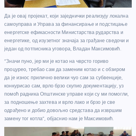
Да је овај пројекат, који заједнички реализују локална
самоуправа и Управа за финансирање и подстицање
енергетске ефикасности Министарства рударства и
енергетике, од изузетног значаја за грађане сведочи и
један од потписника уговора, Владан Максимовић.
“Значи пуно, јер ми је котао на чврсто гориво
процурео, требао сам да заменим котао и с обзиром
да је износ прилично велики чуо сам за субвенције,
конкурисао сам, врло брзо скупио документацију, уз
помоћ радника Општинске управе који су ми помогли,
за подношење захтева и врло лако и брзо је све
одрађено и добио довољно средстава да извршим
замену тог котла”, објаснио нам је Максимовић.