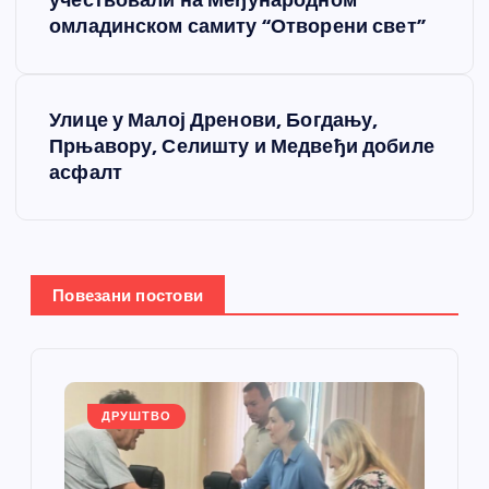
р
учествовали на Међународном
омладинском самиту “Отворени свет”
е
т
Улице у Малој Дренови, Богдању,
Прњавору, Селишту и Медвеђи добиле
а
асфалт
њ
е
Повезани постови
ч
л
а
ДРУШТВО
н