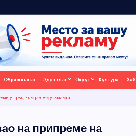
р
ативни портал
Образовање
Здравље
Округ
Култура
Заб
еми у првој контролној утакмици
вао на припреме на