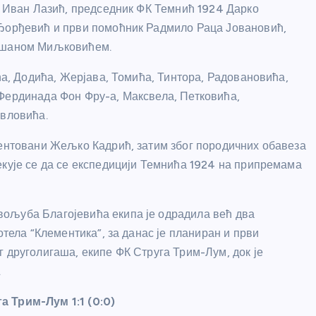
та Иван Лазић, председник ФК Темнић 1924 Дарко
 Ђорђевић и први помоћник Радмило Раца Јовановић,
Душаном Миљковићем.
ића, Додића, Жерјава, Томића, Тинтора, Радовановића,
 Фердинада Фон Фру-а, Максвела, Петковића,
авловића.
лентовани Жељко Кадрић, затим због породичних обавеза
екује се да се експедицији Темнића 1924 на припремама
ољуба Благојевића екипа је одрадила већ два
отела “Клементика”, за данас је планиран и први
 друголигаша, екипе ФК Струга Трим-Лум, док је
.
а Трим-Лум 1:1 (0:0)