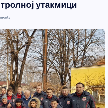
нтролној утакмици
ments