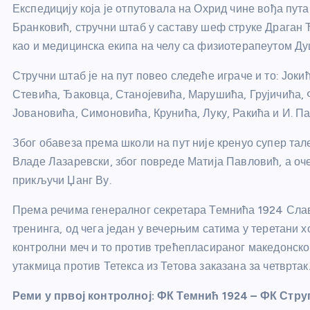
Експедицију која је отпутовала на Охрид чине вођа пу
Бранковић, стручни штаб у саставу шеф струке Драган
као и медицинска екипа на челу са физиотерапеутом 
Стручни штаб је на пут повео следеће играче и то: Јок
Стевића, Ђаковца, Станојевића, Марушића, Грујичића,
Јовановића, Симоновића, Крунића, Луку, Ракића и И. П
Због обавеза према школи на пут није кренуо супер та
Владе Лазаревски, због повреде Матија Павловић, а оч
прикључи Џанг Ву.
Према речима генералног секретара Темнића 1924 Слав
тренинга, од чега један у вечерњим сатима у теретани х
контролни меч и то против трећепласираног македонског
утакмица против Тетекса из Тетова заказана за четвртак
Реми у првој контролној: ФК Темнић 1924 – ФК Струг