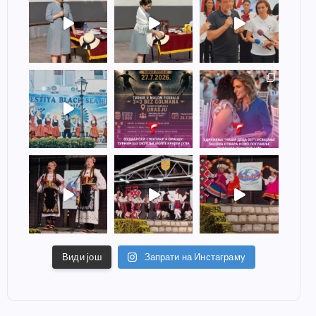
Види још
Запрати на Инстаграму