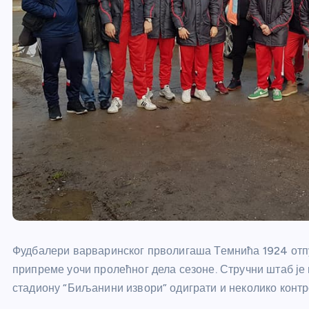
Фудбалери варваринског прволигаша Темнића 1924 отп
припреме уочи пролећног дела сезоне. Стручни штаб је 
стадиону “Биљанини извори” одиграти и неколико контр