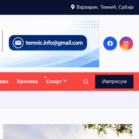
Варварин, Темнић, Србија
ава
Хроника
Спорт
Импресум