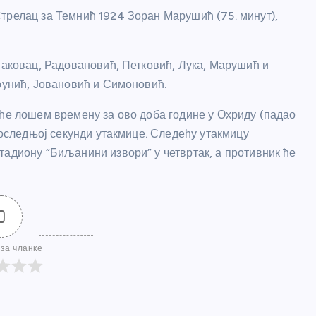
трелац за Темнић 1924 Зоран Марушић (75. минут),
Ђаковац, Радовановић, Петковић, Лука, Марушић и
Крунић, Јовановић и Симоновић.
уће лошем времену за ово доба године у Охриду (падао
 последњој секунди утакмице. Следећу утакмицу
тадиону “Биљанини извори” у четвртак, а противник ће
0
за чланке