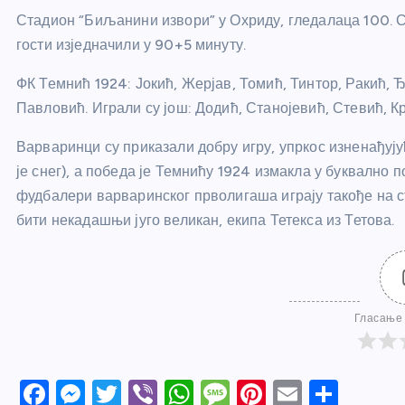
Стадион “Биљанини извори” у Охриду, гледалаца 100. С
гости изједначили у 90+5 минуту.
ФК Темнић 1924: Јокић, Жерјав, Томић, Тинтор, Ракић, 
Павловић. Играли су још: Додић, Станојевић, Стевић, 
Варваринци су приказали добру игру, упркос изненађуј
је снег), а победа је Темнићу 1924 измакла у буквално
фудбалери варваринског прволигаша играју такође на с
бити некадашњи југо великан, екипа Тетекса из Тетова.
Гласање 
F
M
T
Vi
W
M
Pi
E
S