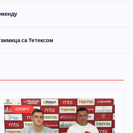
викенду
такмица са Тетексом
СПОРТ