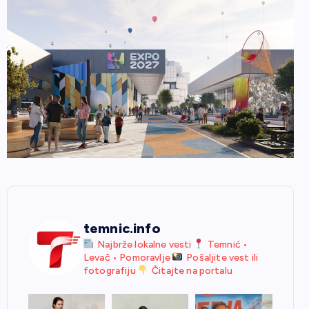
temnic.info
Najbrže lokalne vesti
Temnić •
Levač • Pomoravlje
Pošaljite vest ili
fotografiju
Čitajte na portalu