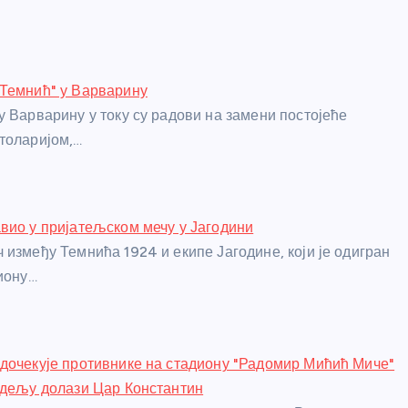
"Темнић" у Варварину
у Варварину у току су радови на замени постојеће
толаријом,…
вио у пријатељском мечу у Јагодини
 између Темнића 1924 и екипе Јагодине, који је одигран
диону…
дочекује противнике на стадиону "Радомир Мићић Миче"
едељу долази Цар Константин