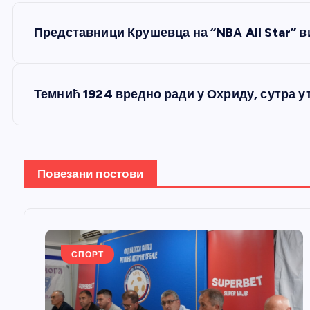
К
Представници Крушевца на “NBА All Star” 
р
е
Темнић 1924 вредно ради у Охриду, сутра у
т
а
Повезани постови
њ
е
СПОРТ
ч