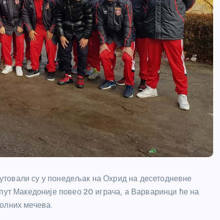
утовали су у понедељак на Охрид на десетодневне
пут Македоније повео 20 играча, а Варваринци ће на
олних мечева.