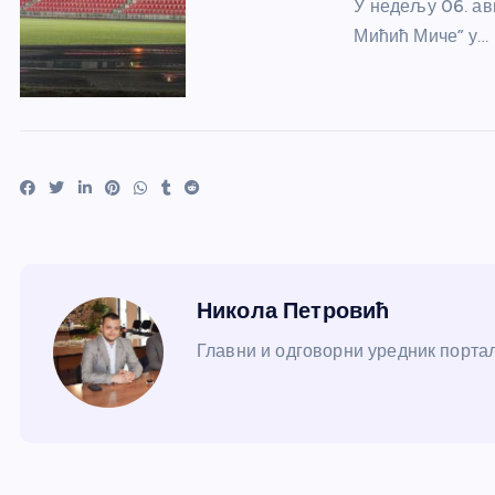
У недељу 06. авг
Мићић Миче” у…
Никола Петровић
Главни и одговорни уредник портал