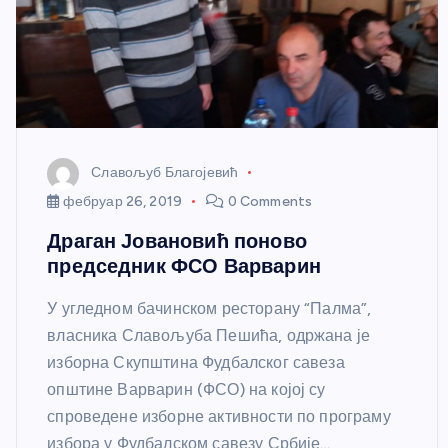
Славољуб Благојевић
фебруар 26, 2019
0 Comments
Драган Јовановић поново
председник ФСО Варварин
У угледном бачинском ресторану “Палма”,
власника Славољуба Пешића, одржана је
изборна Скупштина Фудбалског савеза
општине Варварин (ФСО) на којој су
спроведене изборне активности по програму
избора у Фудбалском савезу Србије…