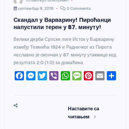
Славољуб Благојевић
септембар 9, 2018
0 Comments
Скандал у Варварину! Пироћанци
напустили терен у 87. минуту!
Велики дерби Српске лиге Исток у Варварину
између Темнића 1924 и Радничког из Пирота
неславно је окончан у 87. минуту утакмице код
резултата 2:0 (1:0) за домаћина.
F
M
T
Vi
W
M
Pi
E
S
a
e
w
b
h
e
nt
m
h
c
ss
itt
er
at
ss
er
ail
ar
e
e
er
s
a
e
e
Наставите са
b
n
A
g
st
читањем
o
g
p
e