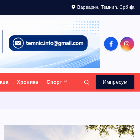
Варварин, Темнић, Србија
ава
Хроника
Спорт
Импресум