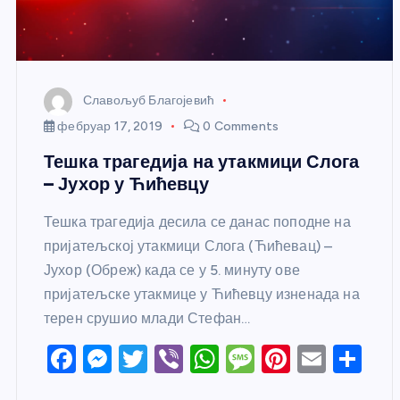
Славољуб Благојевић
фебруар 17, 2019
0 Comments
Тешка трагедија на утакмици Слога
– Јухор у Ћићевцу
Тешка трагедија десила се данас поподне на
пријатељској утакмици Слога (Ћићевац) –
Јухор (Обреж) када се у 5. минуту ове
пријатељске утакмице у Ћићевцу изненада на
терен срушио млади Стефан…
F
M
T
Vi
W
M
Pi
E
S
a
e
w
b
h
e
nt
m
h