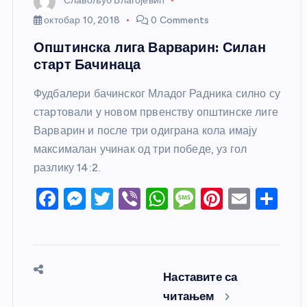
Славољуб Благојевић
октобар 10, 2018
0 Comments
Општинска лига Варварин: Силан
старт Бачинаца
Фудбалери бачинског Младог Радника силно су
стартовали у новом првенству општинске лиге
Варварин и после три одиграна кола имају
максималан учинак од три победе, уз гол
разлику 14:2.
F
M
T
Vi
W
M
Pi
E
S
a
e
w
b
h
e
nt
m
h
c
ss
itt
er
at
ss
er
ail
ar
e
e
er
s
a
e
e
Наставите са
b
n
A
g
st
читањем