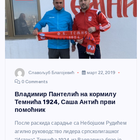
Славољуб Благојевић
март 22, 2019
0 Comments
Владимир Пантелић на кормилу
Темнића 1924, Саша Антић први
помоћник
После раскида сарадње са Небојшом Рудићем
агилно руководство лидера српсколигашког
“Истока” Темнића 1924 из Варварина брзо је