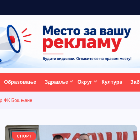
5
н
ативни портал
Образовање
Здравље
Округ
Култура
Заб
ор ФК Бошњане
СПОРТ