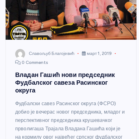
Славољуб Благојевић
март 1, 2019
0 Comments
Владан Гашић нови председник
Фудбалског савеза Расинског
округа
Фудбалски савез Расинског округа (ФСРО)
добио је вечерас новог председника, младог и
перспективног председника крушевачког
прволигаша Трајала Владана Гашића који је
на кормилу овог највећег српског фудбалског