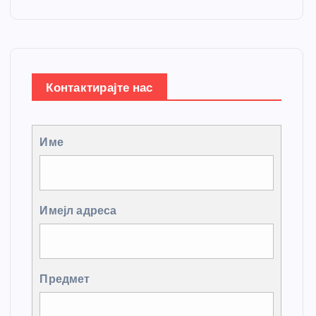
Контактирајте нас
Име
Имејл адреса
Предмет