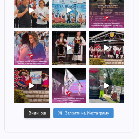
Види још
Запрати на Инстаграму