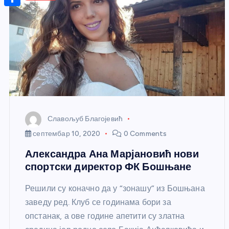
r
s
n
m
A
S
a
t
a
p
h
g
e
i
p
a
e
r
l
r
e
e
s
t
Славољуб Благојевић
септембар 10, 2020
0 Comments
Александра Ана Марјановић нови
спортски директор ФК Бошњане
Решили су коначно да у “зонашу” из Бошњана
заведу ред. Клуб се годинама бори за
опстанак, а ове године апетити су златна