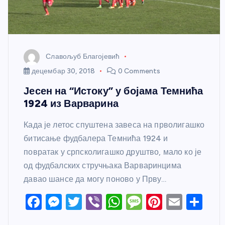
Славољуб Благојевић
децембар 30, 2018
0 Comments
Јесен на “Истоку” у бојама Темнића
1924 из Варварина
Када је летос спуштена завеса на прволигашко
битисање фудбалера Темнића 1924 и
повратак у српсколигашко друштво, мало ко је
од фудбалских стручњака Варваринцима
давао шансе да могу поново у Прву…
F
M
T
Vi
W
M
Pi
E
S
a
e
w
b
h
e
nt
m
h