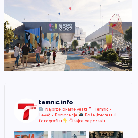
temnic.info
Najbrže lokalne vesti
Temnić •
Levač • Pomoravlje
Pošaljite vest ili
fotografiju
Čitajte na portalu