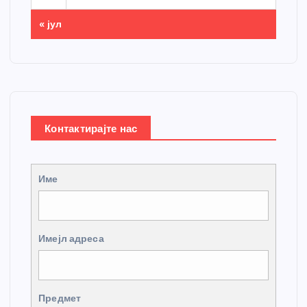
« јул
Контактирајте нас
Име
Имејл адреса
Предмет