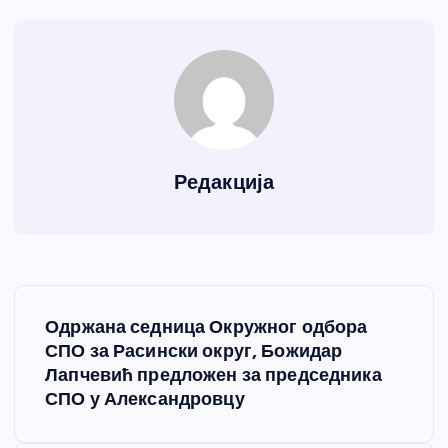
Редакција
К
Одржана седница Окружног одбора
р
СПО за Расински округ, Божидар
Лапчевић предложен за председника
е
СПО у Александровцу