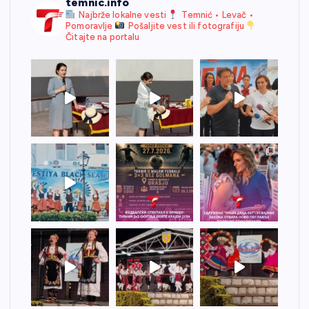
temnic.info
Najbrže lokalne vesti
Temnić • Levač •
Pomoravlje
Pošaljite vest ili fotografiju
Čitajte na portalu