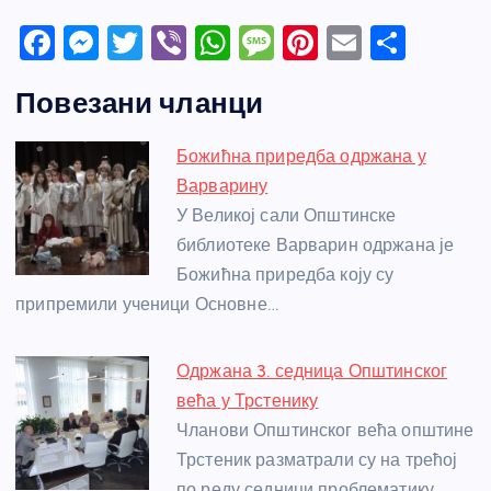
F
M
T
Vi
W
M
Pi
E
S
a
e
w
b
h
e
nt
m
h
Повезани чланци
c
ss
itt
er
at
ss
er
ail
ar
e
e
er
s
a
e
e
Божићна приредба одржана у
b
n
A
g
st
Варварину
o
g
p
e
У Великој сали Општинске
o
er
p
библиотеке Варварин одржана је
Божићна приредба коју су
k
припремили ученици Основне…
Одржана 3. седница Општинског
већа у Трстенику
Чланови Општинског већа општине
Трстеник разматрали су на трећој
по реду седници проблематику