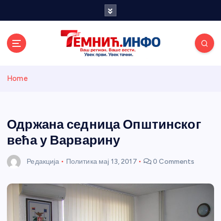
S
k
i
p
t
o
Темнићки
c
Home
o
n
информативн
t
e
Одржана седница Општинског
и портал
n
већа у Варварину
t
Редакција
Политика
мај 13, 2017
0 Comments