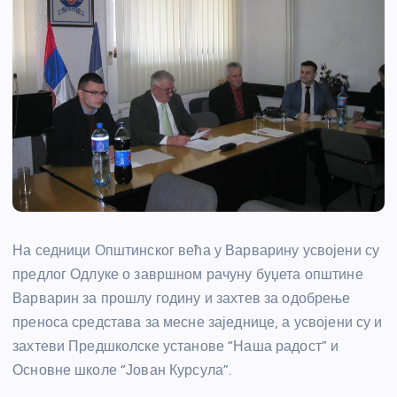
На седници Општинског већа у Варварину усвојени су
предлог Одлуке о завршном рачуну буџета општине
Варварин за прошлу годину и захтев за одобрење
преноса средстава за месне заједнице, а усвојени су и
захтеви Предшколске установе “Наша радост” и
Основне школе “Јован Курсула”.