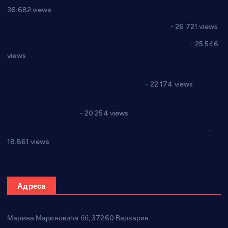
36.682 views
Реконструкција хотела “Плажа” у Варварину
- 26.721 views
Апел за помоћ породици Марковић из Варварина
- 25.546
views
Саопштење и демант Дома здравља “Др Властимир
Годић” на текст који кружи фејсбуком
- 22.174 views
Јелена Вујић-Обрадовић представник Александровца у
Парламенту Србије
- 20.254 views
Откривена илегална штампарија новца код Варварина
-
18.861 views
Адреса
Марина Мариновића бб, 37260 Варварин