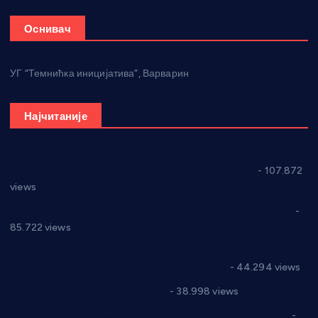
Оснивач
УГ “Темнићка иницијатива”, Варварин
Најчитаније
СНС: Осуда говора мржње и насиља над женама
- 107.872
views
Планска искључења електричне енергије за 27.07.2022.
-
85.722 views
Горан Макрагић директор, Ђорђе Бајић спортски
директор новог прволигаша из Варварина
- 44.294 views
Цене на крушевачким пијацама
- 38.998 views
Планска искључења електричне енергије за 19.05.2021.
-