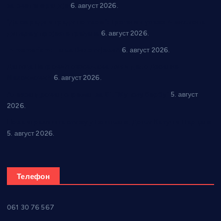
за све генерације
6. август 2026.
“Да се ради и гради по твом”: Трстеник улаже 4 милиона
динара у пројекте грађана
6. август 2026.
In memoriam: Тања Вилотијевић
6. август 2026.
Даница Петровић оживљава лик и дело Десанке
Максимовић
6. август 2026.
Александровац спреман за 61. “Жупску бербу”
5. август
2026.
Нова игралишта стижу у Бошњане, Доњи Катун и Парцане
5. август 2026.
Телефон
061 30 76 567