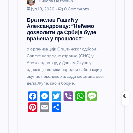
Никола Петровић
јул 19, 2026
0 Comments
Братислав Гашић у
Александровцу: “Нећемо
дозволити да Србија буде
враћена у прошлост”
У организацији Општинског одбора
Српске напредне странке (СНС) у
Александровцу, у Доњем Ступњу
одржан је велики народни сабор који је
окупио неколико хиљада мештана овог
дела Жупе, као и бројне…
F
M
T
Vi
W
M
a
e
w
b
h
e
Pi
E
S
c
ss
itt
er
at
ss
nt
m
h
e
e
er
s
a
er
ail
ar