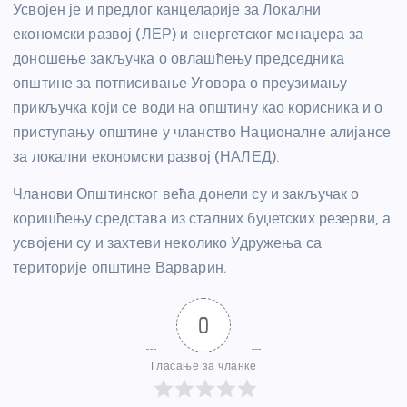
Усвојен је и предлог канцеларије за Локални
економски развој (ЛЕР) и енергетског менаџера за
доношење закључка о овлашћењу председника
општине за потписивање Уговора о преузимању
прикључка који се води на општину као корисника и о
приступању општине у чланство Националне алијансе
за локални економски развој (НАЛЕД).
Чланови Општинског већа донели су и закључак о
коришћењу средстава из сталних буџетских резерви, а
усвојени су и захтеви неколико Удружења са
територије општине Варварин.
0
Гласање за чланке