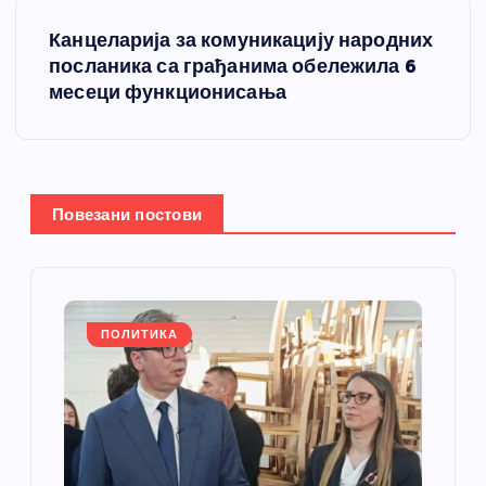
т
Канцеларија за комуникацију народних
а
посланика са грађанима обележила 6
месеци функционисања
њ
е
ч
Повезани постови
л
а
ПОЛИТИКА
н
к