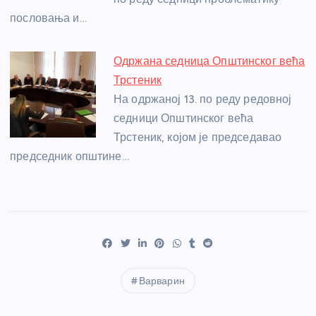
пословања и…
Одржана седница Општинског већа
Трстеник
На одржаној 13. по реду редовној
седници Општинског већа
Трстеник, којом је председавао
председник општине…
Варварин