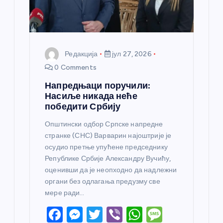
а
Редакција
јул 27, 2026
0 Comments
Напредњаци поручили:
Насиље никада неће
победити Србију
Општински одбор Српске напредне
странке (СНС) Варварин најоштрије је
осудио претње упућене председнику
Републике Србије Александру Вучићу,
оценивши да је неопходно да надлежни
органи без одлагања предузму све
мере ради…
F
M
T
Vi
W
M