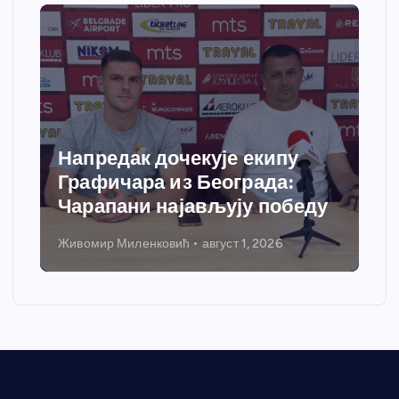
Спортски центар “Ћићевац”
добија савремени систем
грејања
Никола Петровић
јул 31, 2026