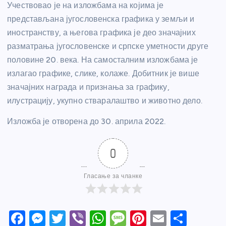
Учествовао је на изложбама на којима је
представљана југословенска графика у земљи и
иностранству, а његова графика је део значајних
разматрања југословенске и српске уметности друге
половине 20. века. На самосталним изложбама је
излагао графике, слике, колаже. Добитник је више
значајних награда и признања за графику,
илустрацију, укупно стваралаштво и животно дело.
Изложба је отворена до 30. априла 2022.
0
Гласање за чланке
F
M
T
Vi
W
M
Pi
E
S