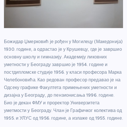
Божидар Џмерковић је рођен у Могилецу (Македонија)
1930. године, а одрастао је у Крушевцу, где је завршио
основну школу и гимназију. Академију ликовних
уметности у Београду завршио је 1954. године и
постдипломске студије 1956. у класи професора Марка
Челебоновића. Као редован професор предавао је на
Одсеку графике Факултета примењених уметности и
дизајна у Београду, до пензионисања 1996. године.
Био је декан ФМУ и проректор Универзитета
уметмости у Београду. Члан је Графичког колектива од
1955. и УЛУС од 1956. године, а излаже од 1955. године.