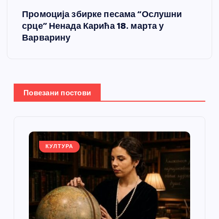
Промоција збирке песама “Ослушни
а
срце” Ненада Карића 18. марта у
Варварину
њ
е
ч
Повезани постови
л
а
КУЛТУРА
н
к
а