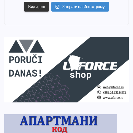
Види још
Запрати на Инстаграму