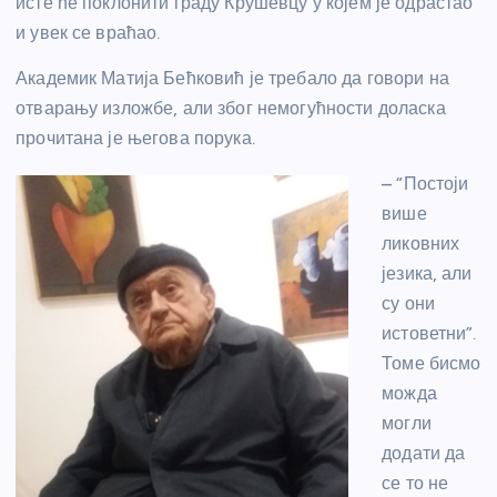
исте ће поклонити граду Крушевцу у којем је одрастао
и увек се враћао.
Академик Матија Бећковић је требало да говори на
отварању изложбе, али због немогућности доласка
прочитана је његова порука.
– “Постоји
више
ликовних
језика, али
су они
истоветни”.
Томе бисмо
можда
могли
додати да
се то не