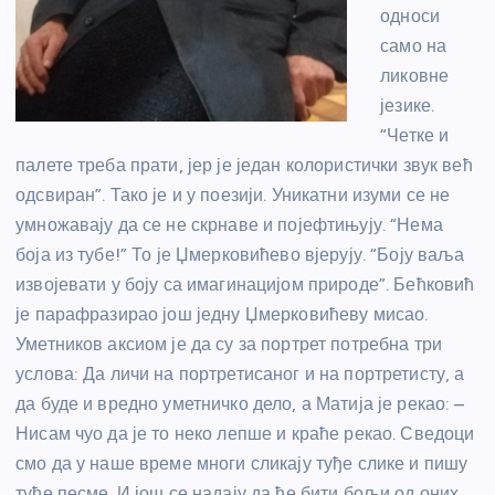
односи
само на
ликовне
језике.
“Четке и
палете треба прати, јер је један колористички звук већ
одсвиран”. Тако је и у поезији. Уникатни изуми се не
умножавају да се не скрнаве и појефтињују. “Нема
боја из тубе!” То је Џмерковићево вјерују. “Боју ваља
извојевати у боју са имагинацијом природе”. Бећковић
је парафразирао још једну Џмерковићеву мисао.
Уметников аксиом је да су за портрет потребна три
услова: Да личи на портретисаног и на портретисту, а
да буде и вредно уметничко дело, а Матија је рекао: –
Нисам чуо да је то неко лепше и краће рекао. Сведоци
смо да у наше време многи сликају туђе слике и пишу
туђе песме. И још се надају да ће бити бољи од оних