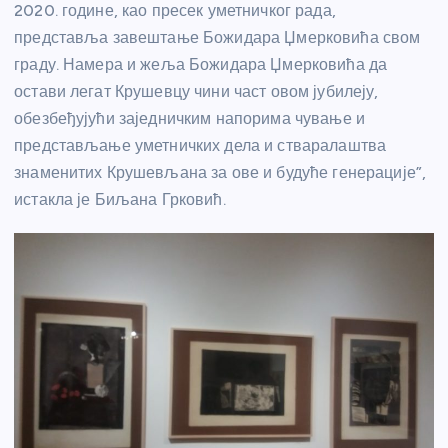
2020. године, као пресек уметничког рада,
представља завештање Божидара Џмерковића свом
граду. Намера и жеља Божидара Џмерковића да
остави легат Крушевцу чини част овом јубилеју,
обезбеђујући заједничким напорима чување и
представљање уметничких дела и стваралаштва
знаменитих Крушевљана за ове и будуће генерације”,
истакла је Биљана Грковић.