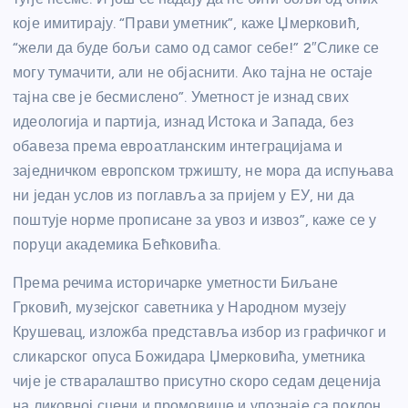
које имитирају. “Прави уметник”, каже Џмерковић,
“жели да буде бољи само од самог себе!” 2″Слике се
могу тумачити, али не објаснити. Ако тајна не остаје
тајна све је бесмислено”. Уметност је изнад свих
идеологија и партија, изнад Истока и Запада, без
обавеза према евроатланским интеграцијама и
заједничком европском тржишту, не мора да испуњава
ни један услов из поглавља за пријем у ЕУ, ни да
поштује норме прописане за увоз и извоз”, каже се у
поруци академика Бећковића.
Према речима историчарке уметности Биљане
Грковић, музејског саветника у Народном музеју
Крушевац, изложба представља избор из графичког и
сликарског опуса Божидара Џмерковића, уметника
чије је стваралаштво присутно скоро седам деценија
на ликовној сцени и промовише и упознаје са поклон