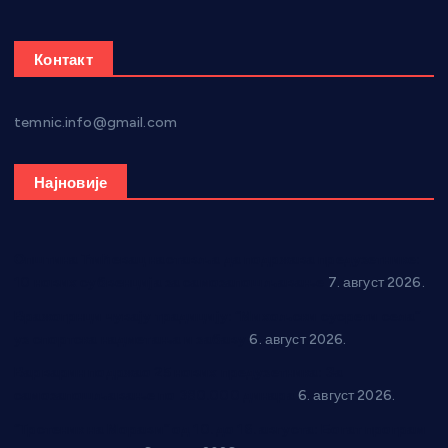
Контакт
temnic.info@gmail.com
Најновије
Општина Ћићевац наставља да подржава предузетнике:
10 нових субвенција за самозапошљавање
7. август 2026.
Вражогрнци чувају традицију: “Михољски сусрети села”
уз спортска надметања и забаву
6. август 2026.
Варварин подржао 25 нових предузетника: За
самозапошљавање по 380.000 динара
6. август 2026.
“Трстеник на Морави” од 10. до 16. августа: Богат програм