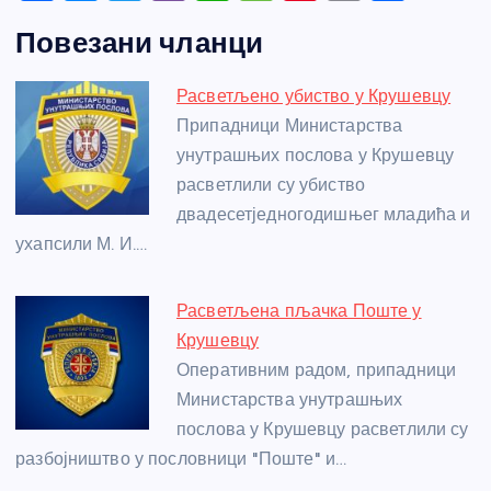
a
e
w
b
h
e
nt
m
h
Повезани чланци
c
ss
itt
er
at
ss
er
ail
ar
e
e
er
s
a
e
e
Расветљено убиство у Крушевцу
b
n
A
g
st
Припадници Министарства
o
g
p
e
унутрашњих послова у Крушевцу
o
er
p
расветлили су убиство
двадесетједногодишњег младића и
k
ухапсили М. И.…
Расветљена пљачка Поште у
Крушевцу
Оперативним радом, припадници
Министарства унутрашњих
послова у Крушевцу расветлили су
разбојништво у пословници "Поште" и…