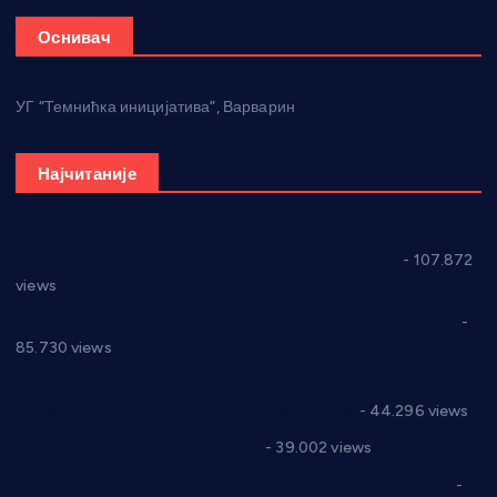
Оснивач
УГ “Темнићка иницијатива”, Варварин
Најчитаније
СНС: Осуда говора мржње и насиља над женама
- 107.872
views
Планска искључења електричне енергије за 27.07.2022.
-
85.730 views
Горан Макрагић директор, Ђорђе Бајић спортски
директор новог прволигаша из Варварина
- 44.296 views
Цене на крушевачким пијацама
- 39.002 views
Планска искључења електричне енергије за 19.05.2021.
-