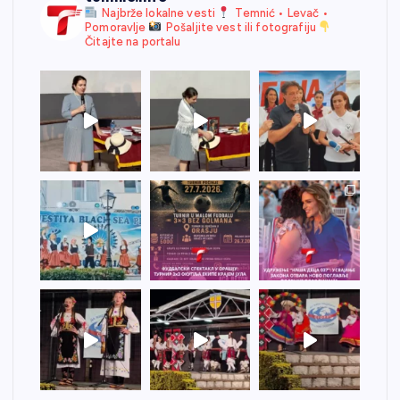
Najbrže lokalne vesti
Temnić • Levač •
Pomoravlje
Pošaljite vest ili fotografiju
Čitajte na portalu