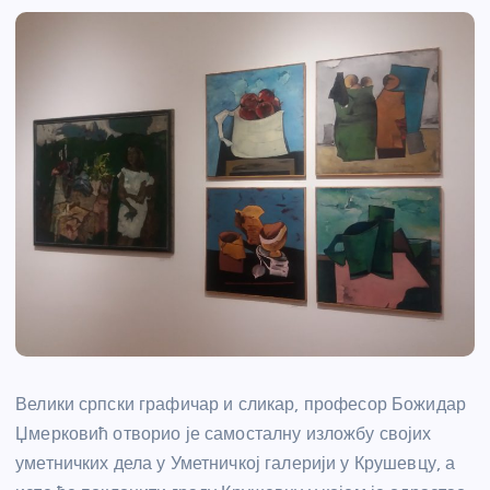
Велики српски графичар и сликар, професор Божидар
Џмерковић отворио је самосталну изложбу својих
уметничких дела у Уметничкој галерији у Крушевцу, а