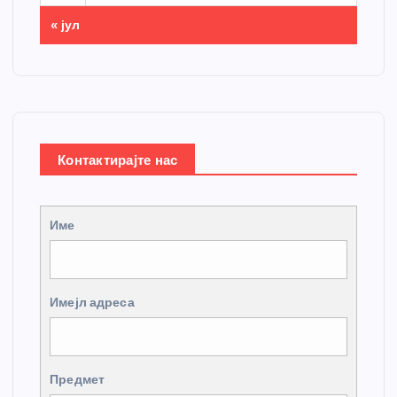
« јул
Контактирајте нас
Име
Имејл адреса
Предмет