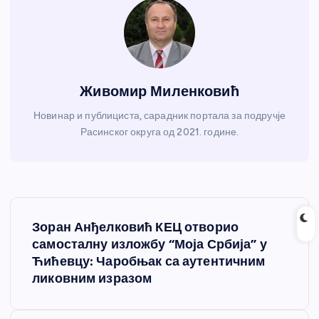
Живомир Миленковић
Новинар и публициста, сарадник портала за подручје
Расинског округа од 2021. године.
К
Зоран Анђелковић КЕЦ отворио
р
самосталну изложбу “Моја Србија” у
Ћићевцу: Чаробњак са аутентичним
е
ликовним изразом
т