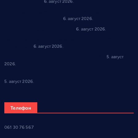
за све генерације
6. август 2026.
“Да се ради и гради по твом”: Трстеник улаже 4 милиона
динара у пројекте грађана
6. август 2026.
In memoriam: Тања Вилотијевић
6. август 2026.
Даница Петровић оживљава лик и дело Десанке
Максимовић
6. август 2026.
Александровац спреман за 61. “Жупску бербу”
5. август
2026.
Нова игралишта стижу у Бошњане, Доњи Катун и Парцане
5. август 2026.
Телефон
061 30 76 567