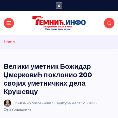
S
k
i
p
t
o
Темнићки
c
Home
o
n
информативн
t
e
Велики уметник Божидар
и портал
n
Џмерковић поклонио 200
t
својих уметничких дела
Крушевцу
Живомир Миленковић
Култура
март 12, 2022
0 Comments