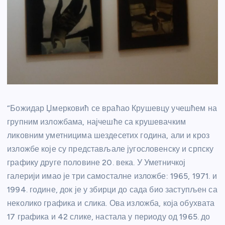
“Божидар Џмерковић се враћао Крушевцу учешћем на
групним изложбама, најчешће са крушевачким
ликовним уметницима шездесетих година, али и кроз
изложбе које су представљале југословенску и српску
графику друге половине 20. века. У Уметничкој
галерији имао је три самосталне изложбе: 1965, 1971. и
1994. године, док је у збирци до сада био заступљен са
неколико графика и слика. Ова изложба, која обухвата
17 графика и 42 слике, настала у периоду од 1965. до