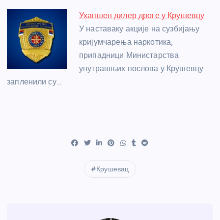
Ухапшен дилер дроге у Крушевцу
У наставаку акције на сузбијању
кријумчарења наркотика,
припадници Министарства
унутрашњих послова у Крушевцу
запленили су…
Крушевац