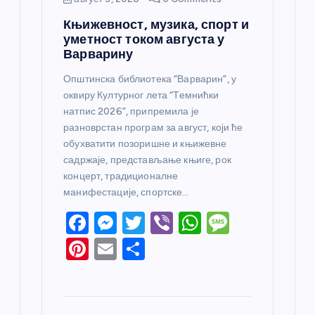
Књижевност, музика, спорт и
уметност током августа у
Варварину
Општинска библиотека “Варварин”, у
оквиру Културног лета “Темнићки
натпис 2026”, припремила је
разноврстан програм за август, који ће
обухватити позоришне и књижевне
садржаје, представљање књиге, рок
концерт, традиционалне
манифестације, спортске…
F
M
T
Vi
W
M
a
e
w
b
h
e
Pi
E
S
c
ss
itt
er
at
ss
nt
m
h
e
e
er
s
a
er
ail
ar
b
n
A
g