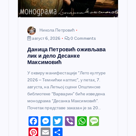
Никола Петровић
август 6, 2026
0 Comments
Даница Петровић оживљава
лик и дело Десанке
Максимовић
У оквиру манифестације “Лето културе
2026 – Темнићки натпис”, у петак, 7.
августа, на Летњој сцени Општинске
библиотеке “Варварин” биће изведена
монодрама “Десанка Максимовић”.
Почетак представе заказан је за 20…
F
M
T
Vi
W
M
a
e
w
b
h
e
Pi
E
S